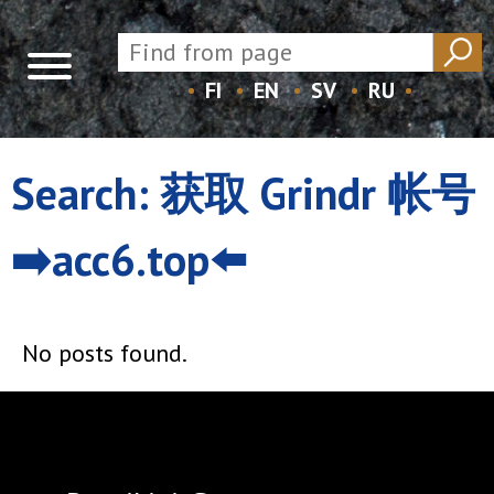
FI
EN
SV
RU
Skip
to
Search: 获取 Grindr 帐号
content
➡️acc6.top⬅️
No posts found.