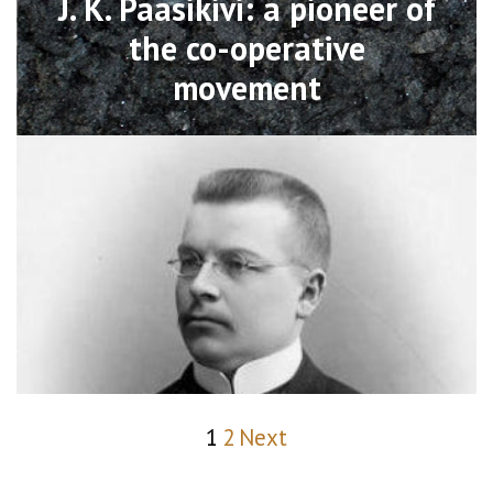
J. K. Paasikivi: a pioneer of
the co-operative
movement
1
2
Next