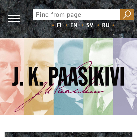
FI
EN
SV
RU
Skip
to
content
Open