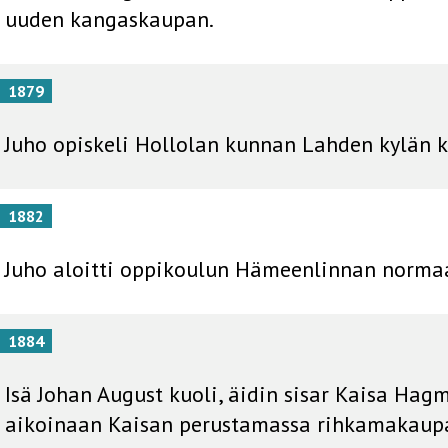
uuden kangaskaupan.
1879
Juho opiskeli Hollolan kunnan Lahden kylän 
1882
Juho aloitti oppikoulun Hämeenlinnan normaa
1884
Isä Johan August kuoli, äidin sisar Kaisa Hag
aikoinaan Kaisan perustamassa rihkamakaup