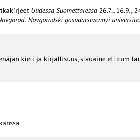
tkakirjeet
Uudessa Suomettaressa
26.7., 16.9., 2
 Novgorod: Novgorodski gosudarstvennyi universite
enäjän kieli ja kirjallisuus, sivuaine eli cum l
kanssa.