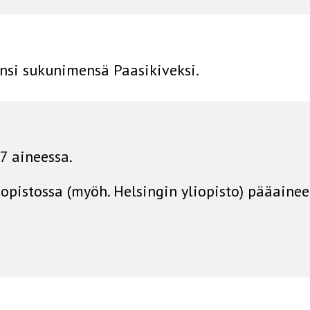
ensi sukunimensä Paasikiveksi.
7 aineessa.
iopistossa (myöh. Helsingin yliopisto) pääaineena