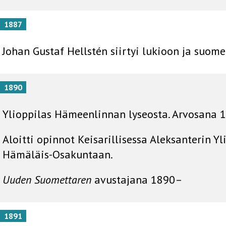
1887
Johan Gustaf Hellstén siirtyi lukioon ja suom
1890
Ylioppilas Hämeenlinnan lyseosta. Arvosana 1
Aloitti opinnot Keisarillisessa Aleksanterin Yl
Hämäläis-Osakuntaan.
Uuden Suomettaren
avustajana 1890–
1891