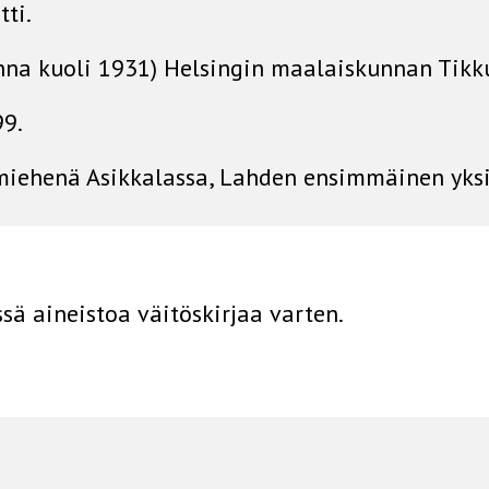
ti.
nna kuoli 1931) Helsingin maalaiskunnan Tikku
9.
smiehenä Asikkalassa, Lahden ensimmäinen yks
ä aineistoa väitöskirjaa varten.