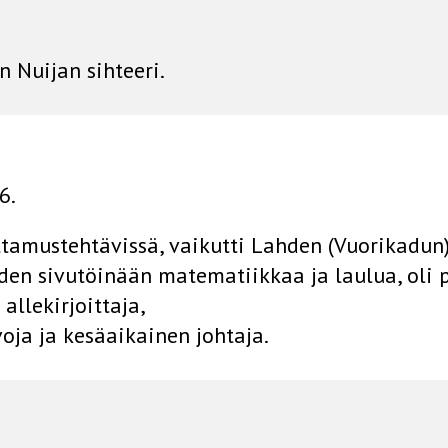
 Nuijan sihteeri.
6.
ttamustehtävissä, vaikutti Lahden (Vuorikadu
oden sivutöinään matematiikkaa ja laulua, oli
llekirjoittaja,
oja ja kesäaikainen johtaja.