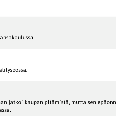
kansakoulussa.
lilyseossa.
man jatkoi kaupan pitämistä, mutta sen epäonni
assa.