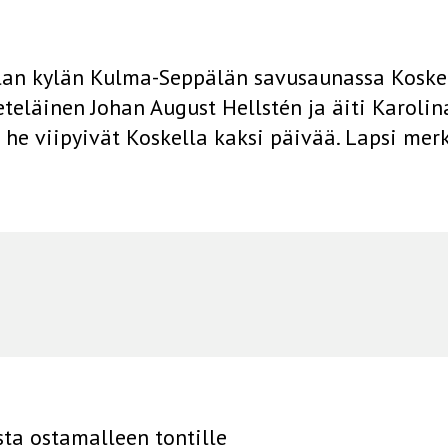
jalan kylän Kulma-Seppälän savusaunassa Koske
veteläinen Johan August Hellstén ja äiti Karoli
e viipyivät Koskella kaksi päivää. Lapsi merk
ta ostamalleen tontille