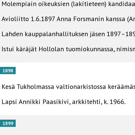
Molempiain oikeuksien (lakitieteen) kandidaat
Avioliitto 1.6.1897 Anna Forsmanin kanssa (A
Lahden kauppalanhallituksen jäsen 1897–189
Istui käräjät Hollolan tuomiokunnassa, nimi
1898
Kesä Tukholmassa valtionarkistossa keräämäss
Lapsi Annikki Paasikivi, arkkitehti, k. 1966.
1899