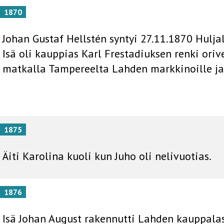
1870
Johan Gustaf Hellstén syntyi 27.11.1870 Hul
Isä oli kauppias Karl Frestadiuksen renki ori
matkalla Tampereelta Lahden markkinoille ja h
1875
Äiti Karolina kuoli kun Juho oli nelivuotias.
1876
Isä Johan August rakennutti Lahden kauppalas