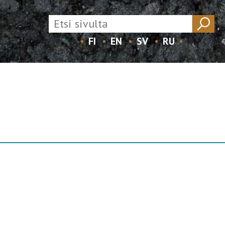
FI
EN
SV
RU