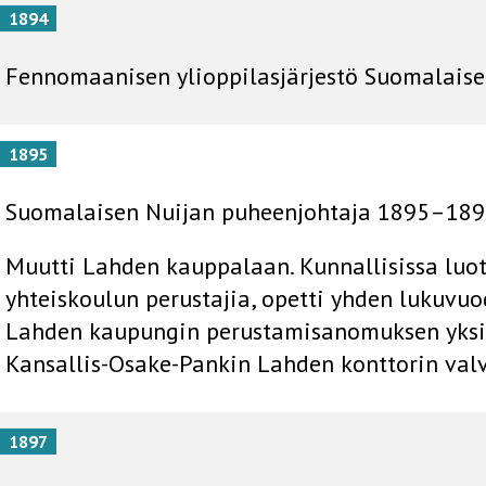
1894
Fennomaanisen ylioppilasjärjestö Suomalaisen
1895
Suomalaisen Nuijan puheenjohtaja 1895–189
Muutti Lahden kauppalaan. Kunnallisissa luo
yhteiskoulun perustajia, opetti yhden lukuvu
Lahden kaupungin perustamisanomuksen yksi a
Kansallis-Osake-Pankin Lahden konttorin valv
1897