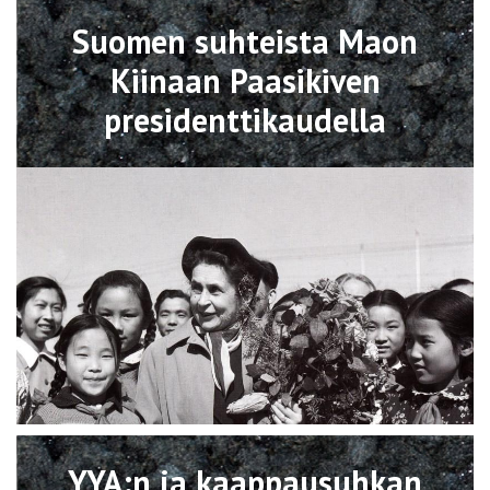
Avaa
Suomen suhteista Maon
Kiinaan Paasikiven
presidenttikaudella
Avaa
YYA:n ja kaappausuhkan