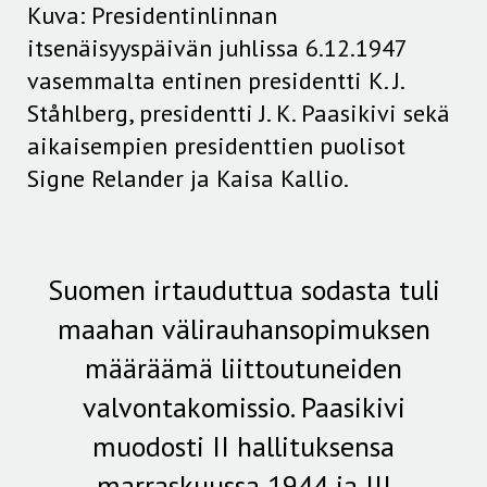
Kuva: Presidentinlinnan
itsenäisyyspäivän juhlissa 6.12.1947
vasemmalta entinen presidentti K. J.
Ståhlberg, presidentti J. K. Paasikivi sekä
aikaisempien presidenttien puolisot
Signe Relander ja Kaisa Kallio.
Suomen irtauduttua sodasta tuli
maahan välirauhansopimuksen
määräämä liittoutuneiden
valvontakomissio. Paasikivi
muodosti II hallituksensa
marraskuussa 1944 ja III