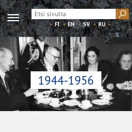
FI
EN
SV
RU
Skip
to
content
1944-1956