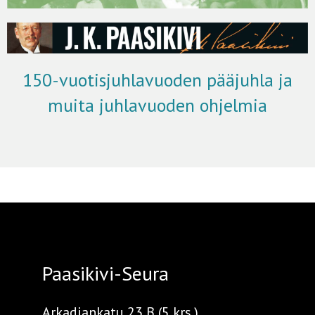
150-vuotisjuhlavuoden pääjuhla ja
muita juhlavuoden ohjelmia
Paasikivi-Seura
Arkadiankatu 23 B (5 krs.)