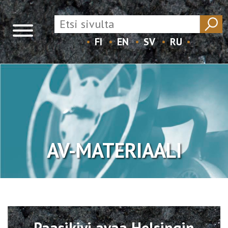
FI
EN
SV
RU
Skip
to
content
AV-MATERIAALI
Avaa
Paasikivi avaa Helsingin