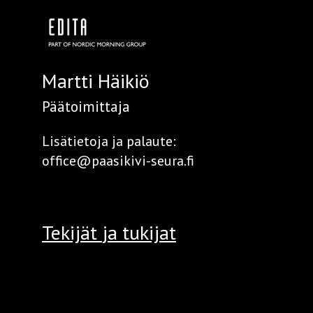
Martti Häikiö
Päätoimittaja
Lisätietoja ja palaute:
office@paasikivi-seura.fi
Tekijät
ja tukijat