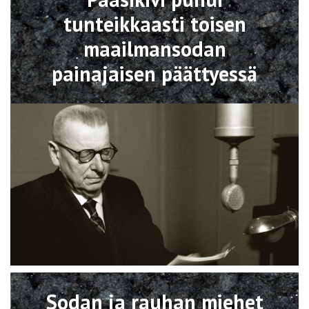
tunteikkaasti toisen
maailmansodan
painajaisen päättyessä
Avaa
Sodan ja rauhan miehet