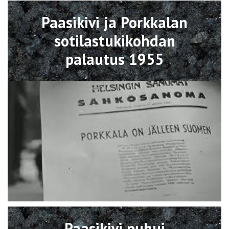
Avaa
Paasikivi ja Porkkalan
sotilastukikohdan
palautus 1955
Avaa
Paasikivi puhui