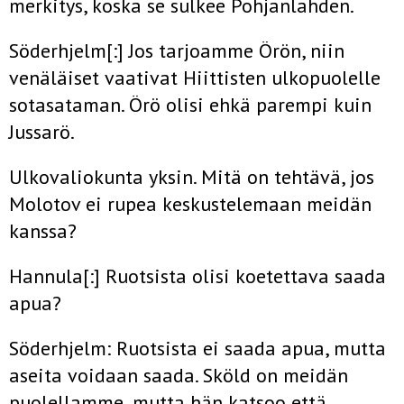
merkitys, koska se sulkee Pohjanlahden.
Söderhjelm[:] Jos tarjoamme Örön, niin
venäläiset vaativat Hiittisten ulkopuolelle
sotasataman. Örö olisi ehkä parempi kuin
Jussarö.
Ulkovaliokunta yksin. Mitä on tehtävä, jos
Molotov ei rupea keskustelemaan meidän
kanssa?
Hannula[:] Ruotsista olisi koetettava saada
apua?
Söderhjelm: Ruotsista ei saada apua, mutta
aseita voidaan saada. Sköld on meidän
puolellamme, mutta hän katsoo että