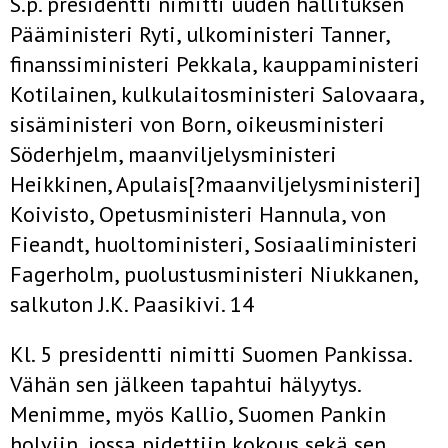
S.p. presidentti nimitti uuden hallituksen
Pääministeri Ryti, ulkoministeri Tanner,
finanssiministeri Pekkala, kauppaministeri
Kotilainen, kulkulaitosministeri Salovaara,
sisäministeri von Born, oikeusministeri
Söderhjelm, maanviljelysministeri
Heikkinen, Apulais[?maanviljelysministeri]
Koivisto, Opetusministeri Hannula, von
Fieandt, huoltoministeri, Sosiaaliministeri
Fagerholm, puolustusministeri Niukkanen,
salkuton J.K. Paasikivi. 14
Kl. 5 presidentti nimitti Suomen Pankissa.
Vähän sen jälkeen tapahtui hälyytys.
Menimme, myös Kallio, Suomen Pankin
holviin, jossa pidettiin kokous sekä sen