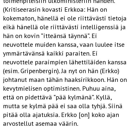
toimenpiteisiin ulkoministeriin nähden.
(Kritiseerasin kovasti Erkkoa: Hän on
kokematon, hänellä ei ole riittävästi tietoja
eikä hänellä ole riittävästi intelligenssiä ja
hän on kovin ”itteänsä täynnä”. Ei
neuvottele muiden kanssa, vaan luulee itse
ymmärtävänsä kaikki paraiten. Ei
neuvottele paraimpien lähettiläiden kanssa
(esim. Gripenbergin). Ja nyt on hän (Erkko)
johtanut maan tähän haaksirikkoon. Hän on
kevytmielisen optimistinen. Puhuu aina,
että on pidettävä ”pää kylmänä”. Kyllä,
mutta se kylmä pää ei saa olla tyhjä. Siinä
pitää olla ajatuksia. Erkko [on] koko ajan
arvostellut asemaa väärin.