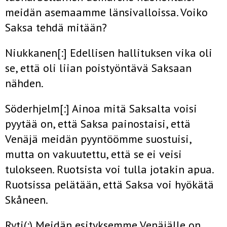
meidän asemaamme länsivalloissa. Voiko
Saksa tehdä mitään?
Niukkanen[:] Edellisen hallituksen vika oli
se, että oli liian poistyöntävä Saksaan
nähden.
Söderhjelm[:] Ainoa mitä Saksalta voisi
pyytää on, että Saksa painostaisi, että
Venäjä meidän pyyntöömme suostuisi,
mutta on vakuutettu, että se ei veisi
tulokseen. Ruotsista voi tulla jotakin apua.
Ruotsissa pelätään, että Saksa voi hyökätä
Skåneen.
Ryti(:) Meidän esityksemme Venäjälle on