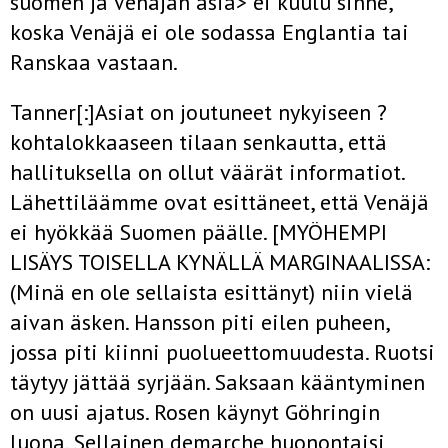
suomen ja Venäjän asia> ei kuulu sinne,
koska Venäjä ei ole sodassa Englantia tai
Ranskaa vastaan.
Tanner[:]Asiat on joutuneet nykyiseen ?
kohtalokkaaseen tilaan senkautta, että
hallituksella on ollut väärät informatiot.
Lähettiläämme ovat esittäneet, että Venäjä
ei hyökkää Suomen päälle. [MYÖHEMPI
LISÄYS TOISELLA KYNÄLLÄ MARGINAALISSA:
(Minä en ole sellaista esittänyt) niin vielä
aivan äsken. Hansson piti eilen puheen,
jossa piti kiinni puolueettomuudesta. Ruotsi
täytyy jättää syrjään. Saksaan kääntyminen
on uusi ajatus. Rosen käynyt Göhringin
luona. Sellainen demarche huonontaisi