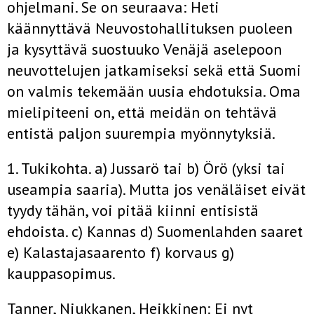
ohjelmani. Se on seuraava: Heti
käännyttävä Neuvostohallituksen puoleen
ja kysyttävä suostuuko Venäjä aselepoon
neuvottelujen jatkamiseksi sekä että Suomi
on valmis tekemään uusia ehdotuksia. Oma
mielipiteeni on, että meidän on tehtävä
entistä paljon suurempia myönnytyksiä.
1. Tukikohta. a) Jussarö tai b) Örö (yksi tai
useampia saaria). Mutta jos venäläiset eivät
tyydy tähän, voi pitää kiinni entisistä
ehdoista. c) Kannas d) Suomenlahden saaret
e) Kalastajasaarento f) korvaus g)
kauppasopimus.
Tanner, Niukkanen, Heikkinen: Ei nyt