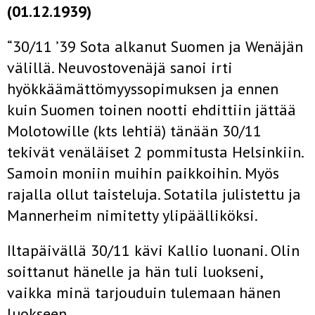
(01.12.1939)
“30/11 ’39 Sota alkanut Suomen ja Wenäjän
välillä. Neuvostovenäjä sanoi irti
hyökkäämättömyyssopimuksen ja ennen
kuin Suomen toinen nootti ehdittiin jättää
Molotowille (kts lehtiä) tänään 30/11
tekivät venäläiset 2 pommitusta Helsinkiin.
Samoin moniin muihin paikkoihin. Myös
rajalla ollut taisteluja. Sotatila julistettu ja
Mannerheim nimitetty ylipäälliköksi.
Iltapäivällä 30/11 kävi Kallio luonani. Olin
soittanut hänelle ja hän tuli luokseni,
vaikka minä tarjouduin tulemaan hänen
luokseen.