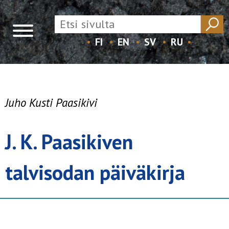
FI
EN
SV
RU
Skip
to
content
Juho Kusti Paasikivi
J. K. Paasikiven
talvisodan päiväkirja