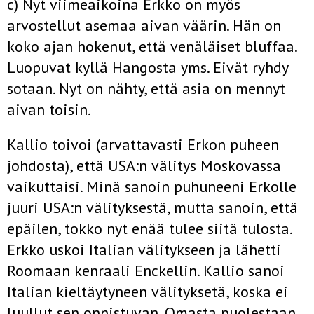
c) Nyt viimeaikoina Erkko on myös
arvostellut asemaa aivan väärin. Hän on
koko ajan hokenut, että venäläiset bluffaa.
Luopuvat kyllä Hangosta yms. Eivät ryhdy
sotaan. Nyt on nähty, että asia on mennyt
aivan toisin.
Kallio toivoi (arvattavasti Erkon puheen
johdosta), että USA:n välitys Moskovassa
vaikuttaisi. Minä sanoin puhuneeni Erkolle
juuri USA:n välityksestä, mutta sanoin, että
epäilen, tokko nyt enää tulee siitä tulosta.
Erkko uskoi Italian välitykseen ja lähetti
Roomaan kenraali Enckellin. Kallio sanoi
Italian kieltäytyneen välityksetä, koska ei
luullut sen onnistuvan. Omasta puolestaan