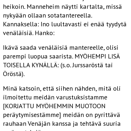
heikoin. Manneheim näytti kartalta, missä
nykyään ollaan sotatantereella.
Kannaksella: Ino luultavasti ei enää tyydytä
venäläisiä. Hanko:
Ikävä saada venäläisiä mantereelle, olisi
parempi luopua saarista. MYÖHEMPI LISÄ
TOISELLA KYNÄLLÄ: (s.o. Jurssaröstä tai
Öröstä).
Minä katsoin, että siihen nähden, mitä oli
ilmoitettu meidän varustuksistamme
[KORJATTU MYÖHEMMIN MUOTOON
peräytymisestämme] meidän on pyrittävä
rauhaan Venäjän kanssa ja tehtävä suuria