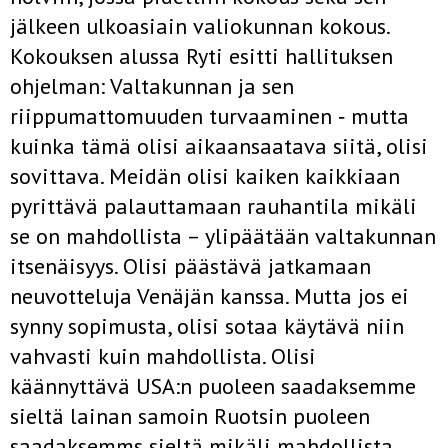
jälkeen ulkoasiain valiokunnan kokous.
Kokouksen alussa Ryti esitti hallituksen
ohjelman: Valtakunnan ja sen
riippumattomuuden turvaaminen ‑ mutta
kuinka tämä olisi aikaansaatava siitä, olisi
sovittava. Meidän olisi kaiken kaikkiaan
pyrittävä palauttamaan rauhantila mikäli
se on mahdollista – ylipäätään valtakunnan
itsenäisyys. Olisi päästävä jatkamaan
neuvotteluja Venäjän kanssa. Mutta jos ei
synny sopimusta, olisi sotaa käytävä niin
vahvasti kuin mahdollista. Olisi
käännyttävä USA:n puoleen saadaksemme
sieltä lainan samoin Ruotsin puoleen
saadaksemms sieltä mikäli mahdollista