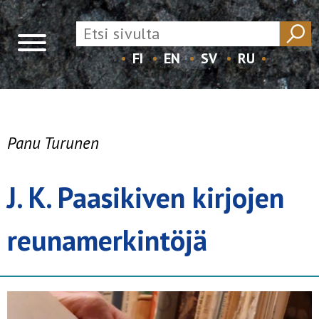
FI
EN
SV
RU
Skip
to
content
Panu Turunen
J. K. Paasikiven kirjojen
reunamerkintöjä