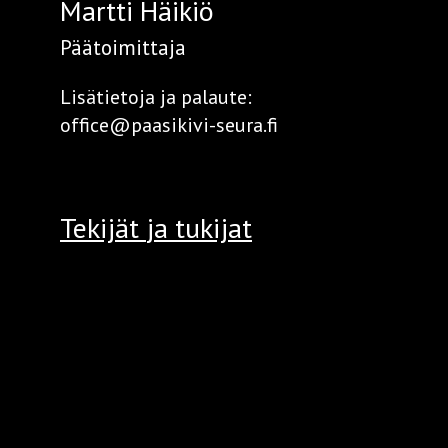
Martti Häikiö
Päätoimittaja
Lisätietoja ja palaute:
office@paasikivi-seura.fi
Tekijät
ja tukijat