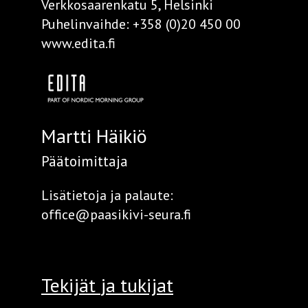
Verkkosaarenkatu 5, Helsinki
Puhelinvaihde:
+358 (0)20 450 00
www.edita.fi
Martti Häikiö
Päätoimittaja
Lisätietoja ja palaute:
office@paasikivi-seura.fi
Tekijät
ja tukijat