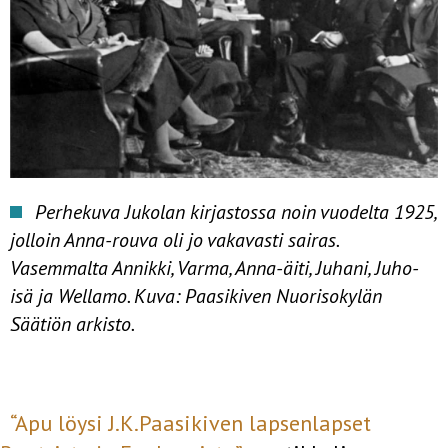
Perhekuva Jukolan kirjastossa noin vuodelta 1925,
jolloin Anna-rouva oli jo vakavasti sairas.
Vasemmalta Annikki, Varma, Anna-äiti, Juhani, Juho-
isä ja Wellamo. Kuva: Paasikiven Nuorisokylän
Säätiön arkisto.
“Apu löysi J.K.Paasikiven lapsenlapset