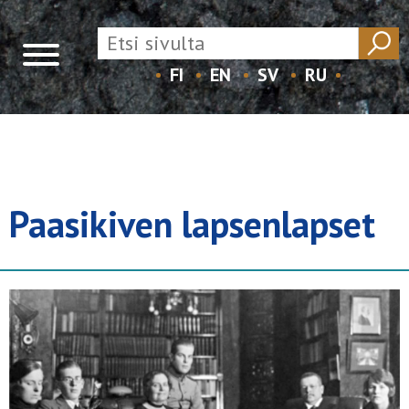
FI
EN
SV
RU
Skip
to
content
Paasikiven lapsenlapset