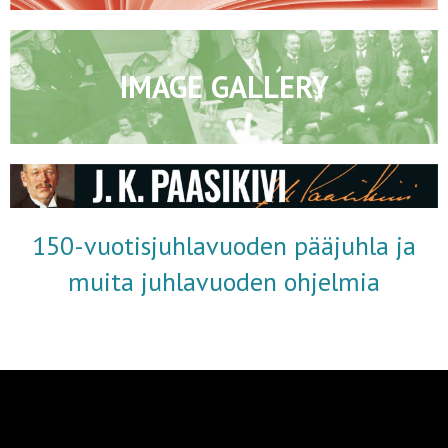
IMAGE GALLERY
150-vuotisjuhlavuoden pääjuhla ja
muita juhlavuoden ohjelmia