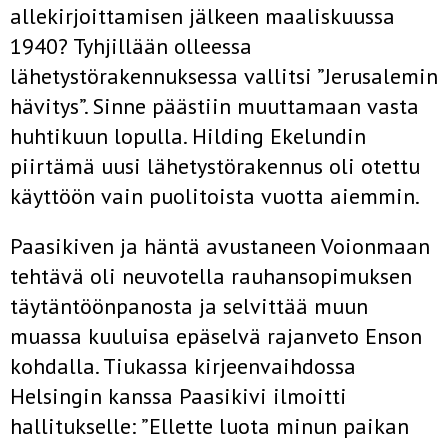
allekirjoittamisen jälkeen maaliskuussa
1940? Tyhjillään olleessa
lähetystörakennuksessa vallitsi ”Jerusalemin
hävitys”. Sinne päästiin muuttamaan vasta
huhtikuun lopulla. Hilding Ekelundin
piirtämä uusi lähetystörakennus oli otettu
käyttöön vain puolitoista vuotta aiemmin.
Paasikiven ja häntä avustaneen Voionmaan
tehtävä oli neuvotella rauhansopimuksen
täytäntöönpanosta ja selvittää muun
muassa kuuluisa epäselvä rajanveto Enson
kohdalla. Tiukassa kirjeenvaihdossa
Helsingin kanssa Paasikivi ilmoitti
hallitukselle: ”Ellette luota minun paikan