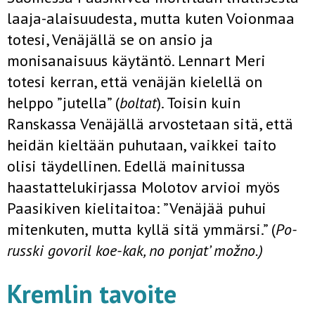
laaja-alaisuudesta, mutta kuten Voionmaa
totesi, Venäjällä se on ansio ja
monisanaisuus käytäntö. Lennart Meri
totesi kerran, että venäjän kielellä on
helppo ”jutella” (
boltat
). Toisin kuin
Ranskassa Venäjällä arvostetaan sitä, että
heidän kieltään puhutaan, vaikkei taito
olisi täydellinen. Edellä mainitussa
haastattelukirjassa Molotov arvioi myös
Paasikiven kielitaitoa: ”Venäjää puhui
mitenkuten, mutta kyllä sitä ymmärsi.” (
Po-
russki govoril koe-kak, no ponjat’ možno.)
Kremlin tavoite