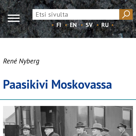
FI
EN
SV
RU
Skip
to
content
René Nyberg
Paasikivi Moskovassa