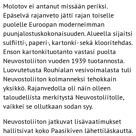
Molotov ei antanut missään periksi.
Epäselvä rajanveto jätti rajan toiselle
puolelle Euroopan moderneimman
puunjalostuskokonaisuuden. Alueella sijaitsi
sulfiitti-, paperi-, kartonki- sekä klooritehdas.
Enson kartonkituotanto vastasi puolta
Neuvostoliiton vuoden 1939 tuotannosta.
Luovutetusta Rouhialan vesivoimalasta tuli
Neuvostoliiton kolmanneksi tehokkain
yksikkö. Rajanvedolla oli näin olleen
taloudellista merkitystä Neuvostoliitolle,
vaikkei se ollutkaan sodan syy.
Neuvostoliiton jatkuvat lisävaatimukset
hallitsivat koko Paasikiven lähettiläskautta.