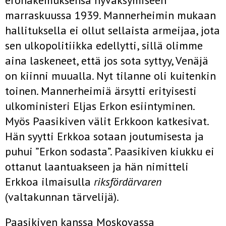
erohakemuksensa hyväksymiseen
marraskuussa 1939. Mannerheimin mukaan
hallituksella ei ollut sellaista armeijaa, jota
sen ulkopolitiikka edellytti, sillä olimme
aina laskeneet, että jos sota syttyy, Venäjä
on kiinni muualla. Nyt tilanne oli kuitenkin
toinen. Mannerheimiä ärsytti erityisesti
ulkoministeri Eljas Erkon esiintyminen.
Myös Paasikiven välit Erkkoon katkesivat.
Hän syytti Erkkoa sotaan joutumisesta ja
puhui ”Erkon sodasta”. Paasikiven kiukku ei
ottanut laantuakseen ja hän nimitteli
Erkkoa ilmaisulla
riksfördärvaren
(valtakunnan tärvelijä).
Paasikiven kanssa Moskovassa