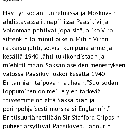
Hävityn sodan tunnelmissa ja Moskovan
ahdistavassa ilmapiirissä Paasikivi ja
Voionmaa pohtivat jopa sitä, oliko Viro
sittenkin toiminut oikein. Mihin Viron
ratkaisu johti, selvisi kun puna-armeija
kesällä 1940 lähti tukikohdistaan ja
miehitti maan. Saksan aseiden menestyksen
valossa Paasikivi uskoi kesällä 1940
Britannian taipuvan rauhaan. ”Suursodan
loppuminen on meille ylen tärkeää,
toiveemme on että Saksa pian ja
perinpohjaisesti murskaisi Englannin.”
Brittisuurlähettilään Sir Stafford Crippsin
puheet ärsyttivät Paasikiveä. Labourin