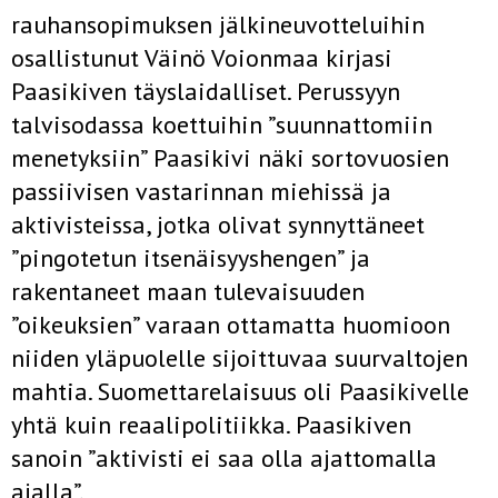
rauhansopimuksen jälkineuvotteluihin
osallistunut Väinö Voionmaa kirjasi
Paasikiven täyslaidalliset. Perussyyn
talvisodassa koettuihin ”suunnattomiin
menetyksiin” Paasikivi näki sortovuosien
passiivisen vastarinnan miehissä ja
aktivisteissa, jotka olivat synnyttäneet
”pingotetun itsenäisyyshengen” ja
rakentaneet maan tulevaisuuden
”oikeuksien” varaan ottamatta huomioon
niiden yläpuolelle sijoittuvaa suurvaltojen
mahtia. Suomettarelaisuus oli Paasikivelle
yhtä kuin reaalipolitiikka. Paasikiven
sanoin ”aktivisti ei saa olla ajattomalla
ajalla”.