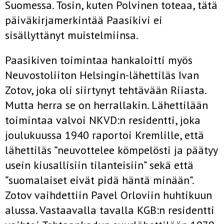
Suomessa. Tosin, kuten Polvinen toteaa, tätä
päiväkirjamerkintää Paasikivi ei
sisällyttänyt muistelmiinsa.
Paasikiven toimintaa hankaloitti myös
Neuvostoliiton Helsingin-lähettiläs Ivan
Zotov, joka oli siirtynyt tehtävään Riiasta.
Mutta herra se on herrallakin. Lähettilään
toimintaa valvoi NKVD:n residentti, joka
joulukuussa 1940 raportoi Kremlille, että
lähettiläs ”neuvottelee kömpelösti ja päätyy
usein kiusallisiin tilanteisiin” sekä että
”suomalaiset eivät pidä häntä minään”.
Zotov vaihdettiin Pavel Orloviin huhtikuun
alussa. Vastaavalla tavalla KGB:n residentti