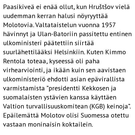
Paasikiveä ei enää ollut, kun Hruštšov vielä
uudemman kerran halusi nöyryyttää
Molotovia. Valtataistelun vuonna 1957
hävinnyt ja Ulan-Batoriin passitettu entinen
ulkoministeri päätettiin siirtää
suurlähettilääksi Helsinkiin. Kuten Kimmo
Rentola toteaa, kyseessä oli paha
virhearviointi, ja ikään kuin sen aavistaen
ulkoministeriö ehdotti asian epävirallista
varmistamista ”presidentti Kekkosen ja
suomalaisten ystävien kanssa käyttäen
Valtion turvallisuuskomitean (KGB) keinoja”.
Epäilemättä Molotov olisi Suomessa otettu
vastaan moninaisin koktailein.