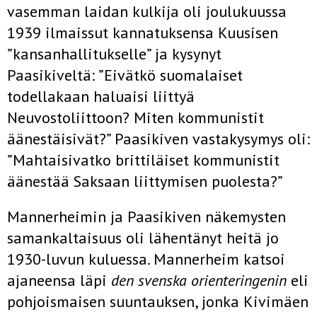
vasemman laidan kulkija oli joulukuussa
1939 ilmaissut kannatuksensa Kuusisen
”kansanhallitukselle” ja kysynyt
Paasikiveltä: ”Eivätkö suomalaiset
todellakaan haluaisi liittyä
Neuvostoliittoon? Miten kommunistit
äänestäisivät?” Paasikiven vastakysymys oli:
”Mahtaisivatko brittiläiset kommunistit
äänestää Saksaan liittymisen puolesta?”
Mannerheimin ja Paasikiven näkemysten
samankaltaisuus oli lähentänyt heitä jo
1930-luvun kuluessa. Mannerheim katsoi
ajaneensa läpi
den svenska orienteringenin
eli
pohjoismaisen suuntauksen, jonka Kivimäen