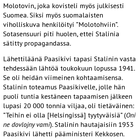
Molotovin, joka kovisteli myös julkisesti
Suomea. Siksi myös suomalaisten
viholliskuva henkilöityi ”Molotohviin”.
Sotasensuuri piti huolen, ettei Stalinia
sätitty propagandassa.
Lähettiläänä Paasikivi tapasi Stalinin vasta
tehdessään lähtöä toukokuun lopussa 1941.
Se oli heidän viimeinen kohtaamisensa.
Stalinin toteamus Paasikivelle, jolle hän
puoli tuntia kestäneen tapaamisen jälkeen
lupasi 20 000 tonnia viljaa, oli tietäväinen:
”Teihin ei olla [Helsingissä] tyytyväisiä” (
Oni
ne dovlojny vami
). Stalinin hautajaisiin 1953
Paasikivi lähetti pääministeri Kekkosen.