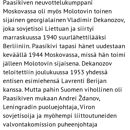
Paasikiven neuvottelukumppani
Moskovassa oli myös Molotovin toinen
sijainen georgialainen Vladimir Dekanozov,
joka sovjetisoi Liettuan ja siirtyi
marraskuussa 1940 suurlähettilääksi
Berliiniin. Paasikivi tapasi hänet uudestaan
keväällä 1944 Moskovassa, missä hän toimi
jälleen Molotovin sijaisena. Dekanozov
teloitettiin joulukuussa 1953 yhdessä
entisen esimiehensä Lavrenti Berijan
kanssa. Mutta pahin Suomen vihollinen oli
Paasikiven mukaan Andrei Ždanov,
Leningradin puoluejohtaja, Viron
sovjetisoija ja myöhempi liittoutuneiden
valvontakomission puheenjohtaja