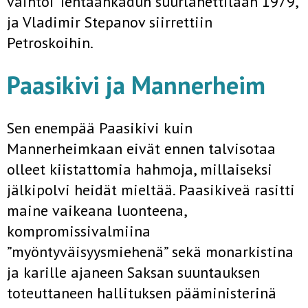
vaihtoi Tehtaankadun suurlähettilään 1979,
ja Vladimir Stepanov siirrettiin
Petroskoihin.
Paasikivi ja Mannerheim
Sen enempää Paasikivi kuin
Mannerheimkaan eivät ennen talvisotaa
olleet kiistattomia hahmoja, millaiseksi
jälkipolvi heidät mieltää. Paasikiveä rasitti
maine vaikeana luonteena,
kompromissivalmiina
”myöntyväisyysmiehenä” sekä monarkistina
ja karille ajaneen Saksan suuntauksen
toteuttaneen hallituksen pääministerinä