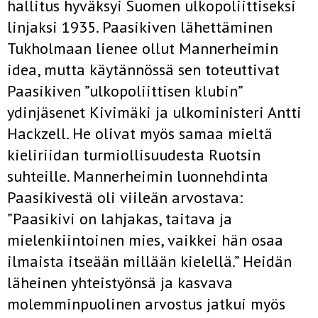
hallitus hyväksyi Suomen ulkopoliittiseksi
linjaksi 1935. Paasikiven lähettäminen
Tukholmaan lienee ollut Mannerheimin
idea, mutta käytännössä sen toteuttivat
Paasikiven ”ulkopoliittisen klubin”
ydinjäsenet Kivimäki ja ulkoministeri Antti
Hackzell. He olivat myös samaa mieltä
kieliriidan turmiollisuudesta Ruotsin
suhteille. Mannerheimin luonnehdinta
Paasikivestä oli viileän arvostava:
”Paasikivi on lahjakas, taitava ja
mielenkiintoinen mies, vaikkei hän osaa
ilmaista itseään millään kielellä.” Heidän
läheinen yhteistyönsä ja kasvava
molemminpuolinen arvostus jatkui myös