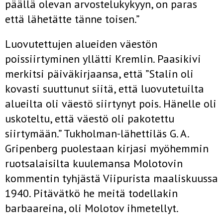
päällä olevan arvostelukykyyn, on paras
että lähetätte tänne toisen.”
Luovutettujen alueiden väestön
poissiirtyminen yllätti Kremlin. Paasikivi
merkitsi päiväkirjaansa, että ”Stalin oli
kovasti suuttunut siitä, että luovutetuilta
alueilta oli väestö siirtynyt pois. Hänelle oli
uskoteltu, että väestö oli pakotettu
siirtymään.” Tukholman-lähettiläs G. A.
Gripenberg puolestaan kirjasi myöhemmin
ruotsalaisilta kuulemansa Molotovin
kommentin tyhjästä Viipurista maaliskuussa
1940. Pitävätkö he meitä todellakin
barbaareina, oli Molotov ihmetellyt.