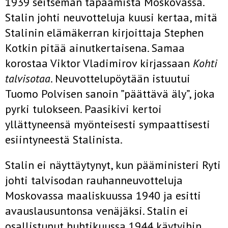
1939 seitsemän tapaamista Moskovassa.
Stalin johti neuvotteluja kuusi kertaa, mitä
Stalinin elämäkerran kirjoittaja Stephen
Kotkin pitää ainutkertaisena. Samaa
korostaa Viktor Vladimirov kirjassaan
Kohti
talvisotaa
. Neuvottelupöytään istuutui
Tuomo Polvisen sanoin ”päättävä äly”, joka
pyrki tulokseen. Paasikivi kertoi
yllättyneensä myönteisesti sympaattisesti
esiintyneestä Stalinista.
Stalin ei näyttäytynyt, kun pääministeri Ryti
johti talvisodan rauhanneuvotteluja
Moskovassa maaliskuussa 1940 ja esitti
avauslausuntonsa venäjäksi. Stalin ei
osallistunut huhtikuussa 1944 käytyihin