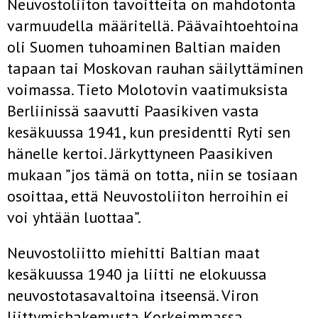
Neuvostoliiton tavoitteita on mahdotonta
varmuudella määritellä. Päävaihtoehtoina
oli Suomen tuhoaminen Baltian maiden
tapaan tai Moskovan rauhan säilyttäminen
voimassa. Tieto Molotovin vaatimuksista
Berliinissä saavutti Paasikiven vasta
kesäkuussa 1941, kun presidentti Ryti sen
hänelle kertoi. Järkyttyneen Paasikiven
mukaan ”jos tämä on totta, niin se tosiaan
osoittaa, että Neuvostoliiton herroihin ei
voi yhtään luottaa”.
Neuvostoliitto miehitti Baltian maat
kesäkuussa 1940 ja liitti ne elokuussa
neuvostotasavaltoina itseensä. Viron
liittymishakemusta Korkeimmassa