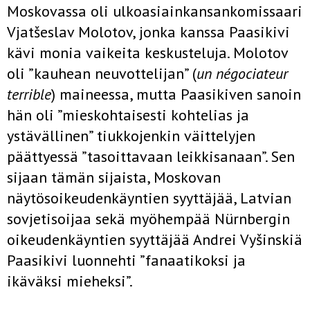
Moskovassa oli ulkoasiainkansankomissaari
Vjatšeslav Molotov, jonka kanssa Paasikivi
kävi monia vaikeita keskusteluja. Molotov
oli ”kauhean neuvottelijan” (
un négociateur
terrible
) maineessa, mutta Paasikiven sanoin
hän oli ”mieskohtaisesti kohtelias ja
ystävällinen” tiukkojenkin väittelyjen
päättyessä ”tasoittavaan leikkisanaan”. Sen
sijaan tämän sijaista, Moskovan
näytösoikeudenkäyntien syyttäjää, Latvian
sovjetisoijaa sekä myöhempää Nürnbergin
oikeudenkäyntien syyttäjää Andrei Vyšinskiä
Paasikivi luonnehti ”fanaatikoksi ja
ikäväksi mieheksi”.