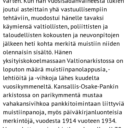
varten. Kun hän vuosisadanvaiheesta lukien
joutui asteittain yhä vastuullisempiin
tehtäviin, muodostui hänelle tavaksi
käymiensä valtiollisten, poliittisten ja
taloudellisten kokousten ja neuvonpitojen
jälkeen heti kohta merkitä muistiin niiden
olennaisin sisältö. Hänen
yksityiskokoelmassaan Valtionarkistossa on
loputon määrä muistiinpanolappusia, -
lehtiöitä ja -vihkoja lähes kuudelta
vuosikymmeneltä. Kansallis-Osake-Pankin
arkistossa on parikymmentä mustaa
vahakansivihkoa pankkitoimintaan liittyviä
muistiinpanoja, myös päiväkirjanluonteisia
merkintöjä, vuodesta 1914 vuoteen 1934.