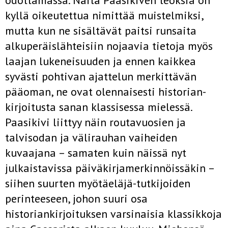
odottamassa. Näitä Paasikiven teoksia on
kyllä oikeutettua nimittää muistelmiksi,
mutta kun ne sisältävät paitsi runsaita
alkuperäislähteisiin nojaavia tietoja myös
laajan lukeneisuuden ja ennen kaikkea
syvästi pohtivan ajattelun merkittävän
pääoman, ne ovat olennaisesti historian­
kirjoitusta sanan klassisessa mielessä.
Paasikivi liittyy näin routavuosien ja
talvisodan ja välirauhan vaiheiden
kuvaajana – samaten kuin näissä nyt
julkaistavissa päiväkirjamerkinnöissäkin –
siihen suurten myötäeläjä-tutkijoiden
perinteeseen, johon suuri osa
historiankirjoituksen varsinaisia klassikkoja