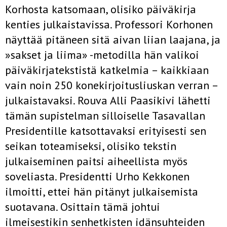
Korhosta katsomaan, olisiko päiväkirja
kenties julkaistavissa. Professori Korhonen
näyttää pitäneen sitä aivan liian laajana, ja
»sakset ja liima» -metodilla hän valikoi
päiväkirjatekstistä katkelmia – kaikkiaan
vain noin 250 konekirjoitusliuskan verran –
julkaistavaksi. Rouva Alli Paasikivi lähetti
tämän supistelman silloiselle Tasavallan
Presidentille katsottavaksi erityisesti sen
seikan toteamiseksi, olisiko tekstin
julkaiseminen paitsi aiheellista myös
soveliasta. Presidentti Urho Kekkonen
ilmoitti, ettei hän pitänyt julkaisemista
suotavana. Osittain tämä johtui
ilmeisestikin senhetkisten idänsuhteiden