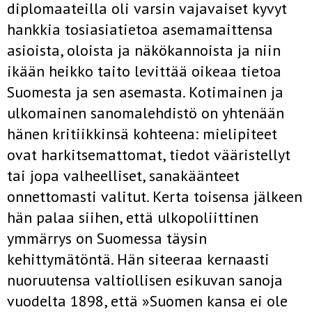
diplomaateilla oli varsin vajavaiset kyvyt
hankkia tosiasiatietoa asemamaittensa
asioista, oloista ja näkökannoista ja niin
ikään heikko taito levittää oikeaa tietoa
Suomesta ja sen asemasta. Kotimainen ja
ulkomainen sanomalehdistö on yhtenään
hänen kritiikkinsä kohteena: mielipiteet
ovat harkitsemattomat, tiedot vääristellyt
tai jopa valheelliset, sanakäänteet
onnettomasti valitut. Kerta toisensa jälkeen
hän palaa siihen, että ulkopoliittinen
ymmärrys on Suomessa täysin
kehittymätöntä. Hän siteeraa kernaasti
nuoruutensa valtiollisen esikuvan sanoja
vuodelta 1898, että »Suomen kansa ei ole