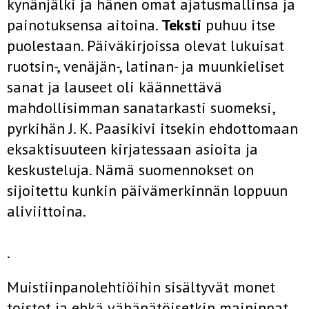
kynänjälki ja hänen omat ajatusmallinsa ja
painotuksensa aitoina.
Teksti
puhuu itse
puolestaan. Päiväkirjoissa olevat lukuisat
ruotsin-, venäjän-, latinan- ja muunkieliset
sanat ja lauseet oli käännettävä
mahdollisimman sanatarkasti suomeksi,
pyrkihän J. K. Paasikivi itsekin ehdottomaan
eksaktisuuteen kirjatessaan asioita ja
keskusteluja. Nämä suomennokset on
sijoitettu kunkin päivämerkinnän loppuun
aliviittoina.
.
Muistiinpanolehtiöihin sisältyvät monet
toistot ja ehkä vähäpätöisetkin maininnat