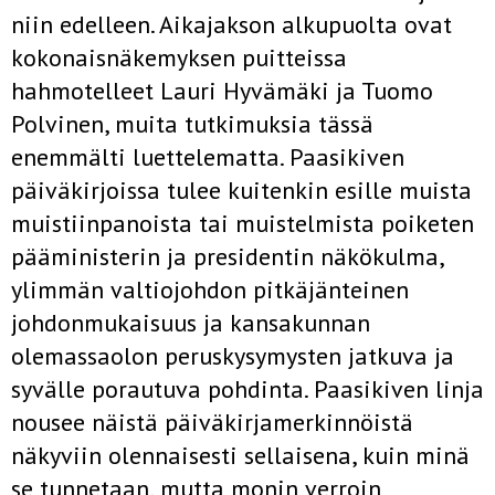
niin edelleen. Aikajakson alkupuolta ovat
kokonaisnäkemyksen puitteissa
hahmotelleet Lauri Hyvämäki ja Tuomo
Polvinen, muita tutkimuksia tässä
enemmälti luettelematta. Paasikiven
päiväkirjoissa tulee kuitenkin esille muista
muistiinpanoista tai muistelmista poiketen
pääministerin ja presidentin näkökulma,
ylimmän valtiojohdon pitkäjänteinen
johdonmukaisuus ja kansakunnan
olemassaolon peruskysymysten jatkuva ja
syvälle porautuva pohdinta. Paasikiven linja
nousee näistä päiväkirjamerkinnöistä
näkyviin olennaisesti sellaisena, kuin minä
se tunnetaan, mutta monin verroin