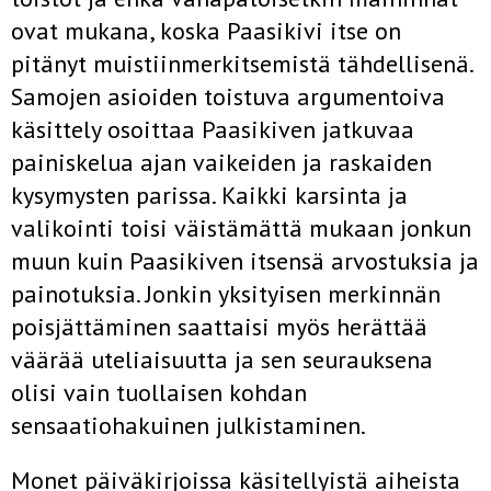
ovat mukana, koska Paasikivi itse on
pitänyt muistiinmerkitsemistä tähdellisenä.
Samojen asioiden toistuva argumentoiva
käsittely osoittaa Paasikiven jatkuvaa
painiskelua ajan vaikeiden ja raskaiden
kysymysten parissa. Kaikki karsinta ja
valikointi toisi väistämättä mukaan jonkun
muun kuin Paasikiven itsensä arvostuksia ja
painotuksia. Jonkin yksityisen merkinnän
poisjättäminen saattaisi myös herättää
väärää uteliaisuutta ja sen seurauksena
olisi vain tuollaisen kohdan
sensaatiohakuinen julkistaminen.
Monet päiväkirjoissa käsitellyistä aiheista