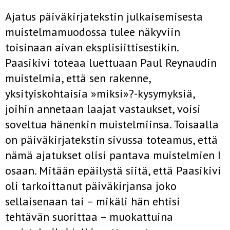
Ajatus päiväkirjatekstin julkaisemisesta
muistelmamuodossa tulee näkyviin
toisinaan aivan eksplisiittisestikin.
Paasikivi toteaa luettuaan Paul Reynaudin
muistelmia, että sen rakenne,
yksityiskohtaisia »miksi»?-kysymyksiä,
joihin annetaan laajat vastaukset, voisi
soveltua hänenkin muistelmiinsa. Toisaalla
on päiväkirjatekstin sivussa toteamus, että
nämä ajatukset olisi pantava muistelmien I
osaan. Mitään epäilystä siitä, että Paasikivi
oli tarkoittanut päiväkirjansa joko
sellaisenaan tai – mikäli hän ehtisi
tehtävän suorittaa – muokattuina