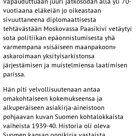
Vapauduttuaan juuri jatkosodan alla yli 70-
vuotiaana eläkeiän jo oikeastaan
sivuuttaneena diplomaattisesta
tehtävästään Moskovassa Paasikivi vetäytyi
sota­ politiikan epäonnistumisesta yhä
varmempana »sisäiseen maanpakoon»
askaroimaan yksityisarkistonsa
järjestämisen ja muistelmiensa laatimisen
parissa.
Hän piti velvollisuutenaan antaa
omakohtaiseen kokemukseensa ja
alkuperäiseen asiakirja-aineistoon
pohjaavan kuvan Suomen kohtalokkaista
vaiheista 1939-40. Historia oli oleva
Suomen kansan oppikirja vastaista