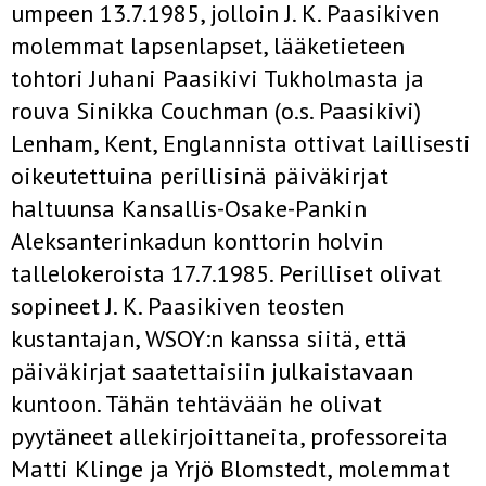
umpeen 13.7.1985, jolloin J. K. Paasikiven
molemmat lapsenlapset, lääketieteen
tohtori Juhani Paasikivi Tukholmasta ja
rouva Sinikka Couchman (o.s. Paasikivi)
Lenham, Kent, Englannista ottivat laillisesti
oikeutettuina perillisinä päiväkirjat
haltuunsa Kansallis-Osake-Pankin
Aleksanterinkadun konttorin holvin
tallelokeroista 17.7.1985. Perilliset olivat
sopineet J. K. Paasikiven teosten
kustantajan, WSOY:n kanssa siitä, että
päiväkirjat saatettaisiin julkaistavaan
kuntoon. Tähän tehtävään he olivat
pyytäneet allekirjoittaneita, professoreita
Matti Klinge ja Yrjö Blomstedt, molemmat