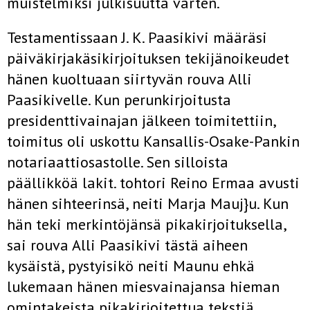
muistelmiksi julkisuutta varten.
Testamentissaan J. K. Paasikivi määräsi
päiväkirjakäsikirjoituksen tekijänoikeudet
hänen kuoltuaan siirtyvän rouva Alli
Paasikivelle. Kun perunkirjoitusta
presidenttivainajan jälkeen toimitettiin,
toimitus oli uskottu Kansallis-Osake-Pankin
notariaattiosastolle. Sen silloista
päällikköä lakit. tohtori Reino Ermaa avusti
hänen sihteerinsä, neiti Marja Mauj}u. Kun
hän teki merkintöjänsä pikakirjoituksella,
sai rouva Alli Paasikivi tästä aiheen
kysäistä, pystyisikö neiti Maunu ehkä
lukemaan hänen miesvainajansa hieman
omintakeista pikakirjoitettua tekstiä.