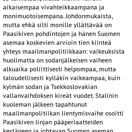
aikaisempaa vivahteikkaampana ja
monimuotoisempana. Johdonmukaista,
mutta ehkä silti monille yllättävää on
Paasikiven pohdintojen ja hänen Suomen
asemaa koskevien arvioin­ tien kiinteä
yhteys maailmanpolitiikkaan: vaikeuksista
huolimatta on sodanjälkeisen vaiheen
alkuaika poliittisesti helpompaa, mutta
taloudellisesti kylläkin vaikeampaa, kuin
kylmän sodan ja Tsekkoslovakian
vallanvaihdoksen kireät vuodet. Stalinin
kuoleman jälkeen tapahtunut
maailmanpolitiikan lientymisvaihe osoitti
Paasikiven linjan pääperiaatteiden
kestäneen ja johtavan Suomen aseman