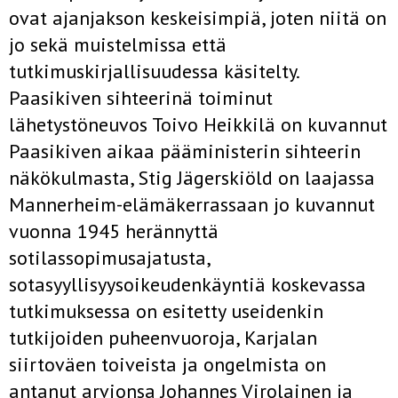
ovat ajanjakson keskeisimpiä, joten niitä on
jo sekä muistelmissa että
tutkimuskirjallisuudessa käsitelty.
Paasikiven sihteerinä toiminut
lähetystöneuvos Toivo Heikkilä on kuvannut
Paasikiven aikaa pääministerin sihteerin
näkökulmasta, Stig Jägerskiöld on laajassa
Mannerheim-elämäkerrassaan jo kuvannut
vuonna 1945 herännyttä
sotilassopimusajatusta,
sotasyyllisyysoikeudenkäyntiä koskevassa
tutkimuksessa on esitetty useidenkin
tutkijoiden puheenvuoroja, Karjalan
siirtoväen toiveista ja ongelmista on
antanut arvionsa Johannes Virolainen ja