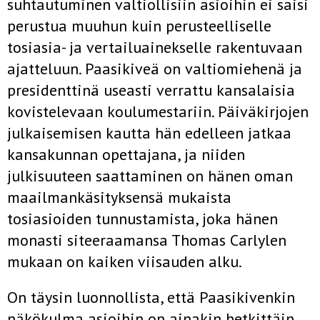
suhtautuminen valtiollisiin asioihin ei saisi
perustua muuhun kuin perusteelliselle
tosiasia- ja vertailuainekselle rakentuvaan
ajatteluun. Paasikiveä on valtiomiehenä ja
presidenttinä useasti verrattu kansalaisia
kovistelevaan koulumestariin. Päiväkirjojen
julkaisemisen kautta hän edelleen jatkaa
kansakunnan opettajana, ja niiden
julkisuuteen saattaminen on hänen oman
maailmankäsityksensä mukaista
tosiasioiden tunnustamista, joka hänen
monasti siteeraamansa Thomas Carlylen
mukaan on kaiken viisauden alku.
On täysin luonnollista, että Paasikivenkin
näkökulma asioihin on ainakin hetkittäin