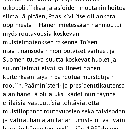
ulkopolitiikkaa ja asioiden muutakin hoitoa
silmällä pitäen, Paasikivi itse oli ankara
oppimestari. Hänen mielessään hahmoutui
myös routavuosia koskevan
muistelmateoksen rakenne. Toisen
maailmansodan monipolviset vaiheet ja
Suomen tulevaisuutta koskevat huolet ja
suunnitelmat eivät sallineet hänen
kuitenkaan täysin paneutua muistelijan
rooliin. Pääministeri- ja presidenttikautensa
ajan hänellä oli aluksi kädet niin täynnä
erilaisia vastuullisia tehtäviä, että
muistiinpanot routavuosien sekä talvisodan
ja välirauhan ajan tapahtumista olivat vain
harvoin hänen työpöydällään. 1950-luvun