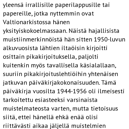
yleensä irrallisille paperilappusille tai
papereille, jotka nyttemmin ovat
Valtionarkistossa hänen
yksityiskokoelmassaan. Näistä hajallisista
muistiinmerkinnöistä hän sitten 1950-luvun
alkuvuosista lähtien iltaöisin kirjoitti
osittain pikakirjoituksella, paljolti
kuitenkin myös tavallisella käsialallaan,
suuriin pikakirjoituslehtiöihin yhtenäisen
jatkuvan päiväkirjakokonaisuuden. Tämä
päiväkirja vuosilta 1944-1956 oli ilmeisesti
tarkoitettu esiasteeksi varsinaista
muistelmateosta varten, mutta tietoisuus
siitä, ettei hänellä ehkä enää olisi
riittävästi aikaa jäljellä muistelmien