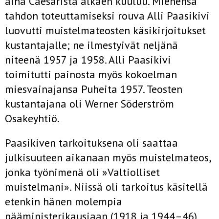
aina Caesarista alkaen kuuluu. Miehensä
tahdon toteuttamiseksi rouva Alli Paasikivi
luovutti muistelmateosten käsikirjoitukset
kustantajalle; ne ilmestyivät neljänä
niteenä 1957 ja 1958. Alli Paasikivi
toimitutti painosta myös kokoelman
miesvainajansa Puheita 1957. Teosten
kustantajana oli Werner Söderström
Osakeyhtiö.
Paasikiven tarkoituksena oli saattaa
julkisuuteen aikanaan myös muistelmateos,
jonka työnimenä oli »Valtiolliset
muistelmani». Niissä oli tarkoitus käsitellä
etenkin hänen molempia
pääministerikausiaan (1918 ja 1944–46)