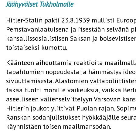
Jäähyväiset Tukholmalle
Hitler-Stalin pakti 23.8.1939 mullisti Euroop
Pemstavanlaatuisena ja itsestään selvänä p
kansallissosialistisen Saksan ja bolsevistise
toistaiseksi kumottu.
Käänteen aiheuttamia reaktioita maailmalla
tapahtumien nopeudesta ja hämmästys ideolog
sivuuttamisesta. Alastomien valtapoliittis
takaa tuotti monille vaikeuksia, vaikka Berl
aseelliseen välienselvittelyyn Varsovan kan
Hitlerin joukot ylittivät Puolan rajan. Sopi
Ranskan sodanjulistukset hyökkääjälle seu
käynnistäen toisen maailmansodan.