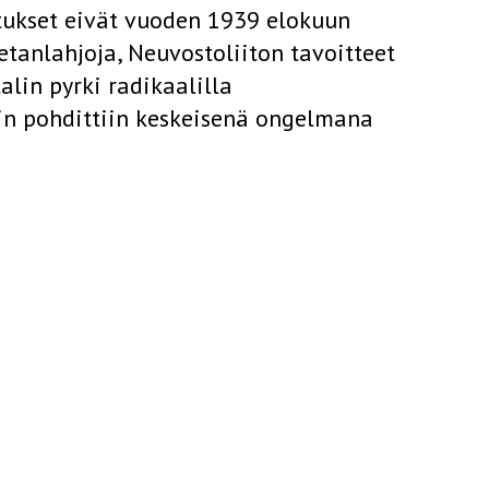
tukset eivät vuoden 1939 elokuun
etanlahjoja, Neuvostoliiton tavoitteet
lin pyrki radikaalilla
in pohdittiin keskeisenä ongelmana
seen yleensä ja Suomen kohtaloon
a, jonka salaisista lisäpöytäkirjoista ei
untien ideologisesta pettymyksestä
. Saksan ja Neuvostoliiton sovinnon
ähentävän sodanvaaraa Itämeren
sema olisi siten vahvistunut. Toiveet
on turvallisuustarpeiden tulemisesta
 tarvitsisi pelätä, reuna-alueiden
aksi. Suomen puolueettomuuteen
t.