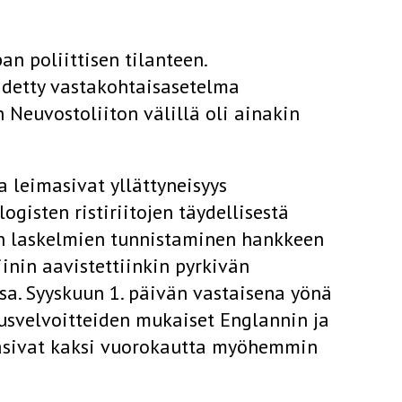
an poliittisen tilanteen.
idetty vastakohtaisasetelma
n Neuvostoliiton välillä oli ainakin
 leimasivat yllättyneisyys
isten ristiriitojen täydellisestä
ten laskelmien tunnistaminen hankkeen
iinin aavistettiinkin pyrkivän
ssa. Syyskuun 1. päivän vastaisena yönä
musvelvoitteiden mukaiset Englannin ja
rasivat kaksi vuorokautta myöhemmin