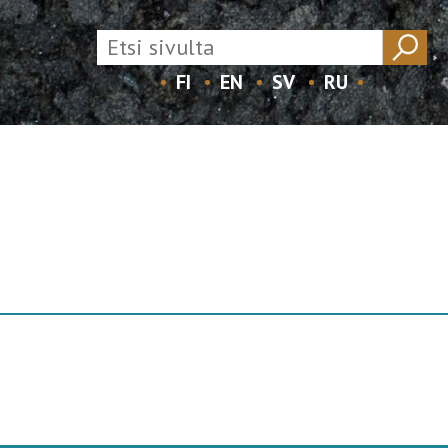
FI
EN
SV
RU