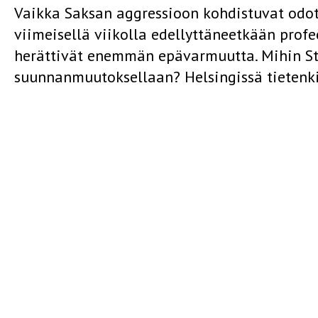
Vaikka Saksan aggressioon kohdistuvat odo
viimeisellä viikolla edellyttäneetkään profe
herättivät enemmän epävarmuutta. Mihin Sta
suunnanmuutoksellaan? Helsingissä tietenk
uuden asetelman vaikutusta Itämeren aluee
erityisesti. Alkuvaiheessa Hitler-Stalin pakti
vielä tiedetty, arvioitiin Suomessa – äärisu
huolimatta – voittopuolisesti positiivisesti
uskottiin lieventävän jännitystä ja siten v
alueella. Suomen ja Ruotsin puolueettomuusa
pemstuivat lähinnä käsitykseen Neuvostoliit
tyydytetyiksi. Kun Saksan hyökkäystä ei enää
kiistelty takaaminenkin kävisi tarpeettom
kohdistunut välitön uhka olisi siten hävinny