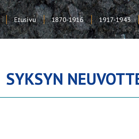
Etusivu
1870-1916
1917-1943
Skip
to
content
SYKSYN NEUVOTT