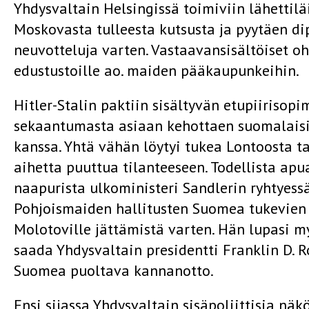
Yhdysvaltain Helsingissä toimiviin lähettil
Moskovasta tulleesta kutsusta ja pyytäen di
neuvotteluja varten. Vastaavansisältöiset o
edustustoille ao. maiden pääkaupunkeihin.
Hitler-Stalin paktiin sisältyvän etupiirisop
sekaantumasta asiaan kehottaen suomalaisi
kanssa. Yhtä vähän löytyi tukea Lontoosta tai
aihetta puuttua tilanteeseen. Todellista a
naapurista ulkoministeri Sandlerin ryhtyess
Pohjoismaiden hallitusten Suomea tukevien
Molotoville jättämistä varten. Hän lupasi m
saada Yhdysvaltain presidentti Franklin D.
Suomea puoltava kannanotto.
Ensi sijassa Yhdysvaltain sisäpoliittisia n