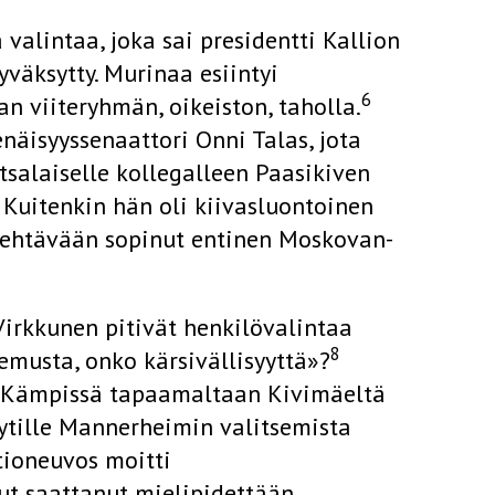
valintaa, joka sai presidentti Kallion
hyväksytty. Murinaa esiintyi
6
 viiteryhmän, oikeiston, taholla.
näisyyssenaattori Onni Talas, jota
tsalaiselle kollegalleen Paasikiven
 Kuitenkin hän oli kiivasluontoinen
 tehtävään sopinut entinen Moskovan-
Virkkunen pitivät henkilövalintaa
8
musta, onko kärsivällisyyttä»?
i Kämpissä tapaamaltaan Kivimäeltä
ytille Mannerheimin valitsemista
tioneuvos moitti
ut saattanut mielipidettään