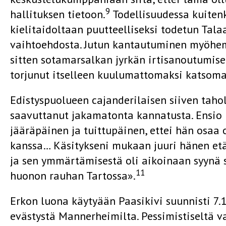
9
hallituksen tietoon.
Todellisuudessa kuitenk
kielitaidoltaan puutteelliseksi todetun Talaa
vaihtoehdosta. Jutun kantautuminen myöhe
sitten sotamarsalkan jyrkän irtisanoutumise
torjunut itselleen kuulumattomaksi katsomans
Edistyspuolueen cajanderilaisen siiven tahol
saavuttanut jakamatonta kannatusta. Ensio H
jääräpäinen ja tuittupäinen, ettei hän osaa 
kanssa… Käsitykseni mukaan juuri hänen etä
ja sen ymmärtämisestä oli aikoinaan syynä s
11
huonon rauhan Tartossa».
Erkon luona käytyään Paasikivi suunnisti 7
evästystä Mannerheimilta. Pessimistiseltä v