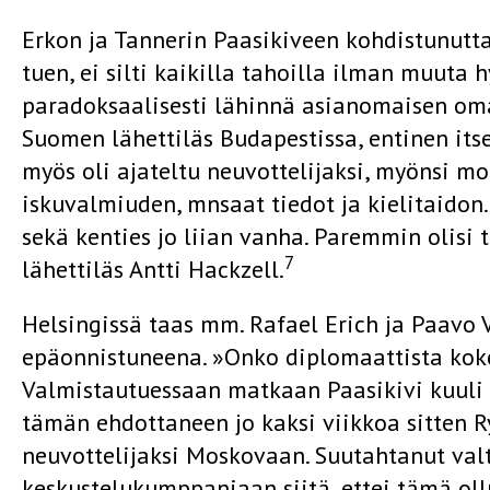
Erkon ja Tannerin Paasikiveen kohdistunutta 
tuen, ei silti kaikilla tahoilla ilman muuta 
paradoksaalisesti lähinnä asianomaisen oman
Suomen lähettiläs Budapestissa, entinen itse
myös oli ajateltu neuvottelijaksi, myönsi mo
iskuvalmiuden, mnsaat tiedot ja kielitaidon.
sekä kenties jo liian vanha. Paremmin olisi
7
lähettiläs Antti Hackzell.
Helsingissä taas mm. Rafael Erich ja Paavo 
epäonnistuneena. »Onko diplomaattista koke
Valmistautuessaan matkaan Paasikivi kuul
tämän ehdottaneen jo kaksi viikkoa sitten R
neuvottelijaksi Moskovaan. Suutahtanut val
keskustelukumppaniaan siitä, ettei tämä oll