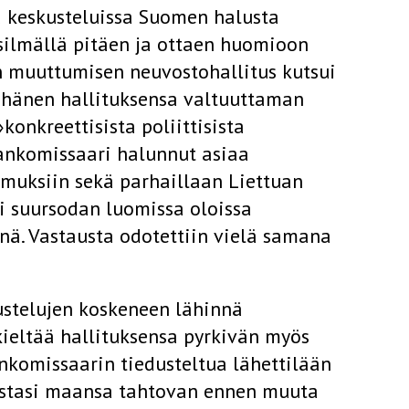
a keskusteluissa Suomen halusta
silmällä pitäen ja ottaen huomioon
n muuttumisen neuvostohallitus kutsui
 hänen hallituksensa valtuuttaman
nkreettisista poliittisista
ankomissaari halunnut asiaa
imuksiin sekä parhaillaan Liettuan
i suursodan luomissa oloissa
enä. Vastausta odotettiin vielä samana
ustelujen koskeneen lähinnä
 kieltää hallituksensa pyrkivän myös
nkomissaarin tiedusteltua lähettilään
astasi maansa tahtovan ennen muuta