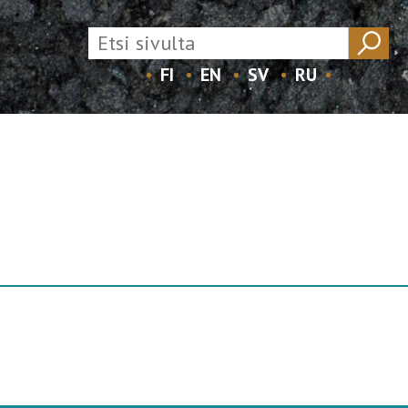
FI
EN
SV
RU