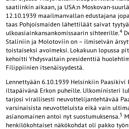
saatiinkin aikaan, ja USA:n Moskovan-suurlä
12.10.1939 maailmanvallan edustajana jopa
taas Pohjoismaiden lähettiläät saivat tyyt
4
ulkoasiainkansankomissaarin sihteerille.
De
Staliniin ja Molotoviin on – ilmiselvän ärsyt
toistaiseksi avoimeksi. Lokakuun lopussa p
kehoitti Yhdysvaltain presidenttiä huoleht
Filippiinien itsenäisyydestä.
Lennettyään 6.10.1939 Helsinkiin Paasikivi
iltapäivänä Erkon puheille. Ulkoministeri lu
tarjosi virallisesti neuvottelijantehtävää Pa
varsinaisista neuvotteluista eikä vain ulti
5
asianomainen antoi nyt suostumuksensa.
Ma
henkilökohtaiset näkökohdat oli pakko työn