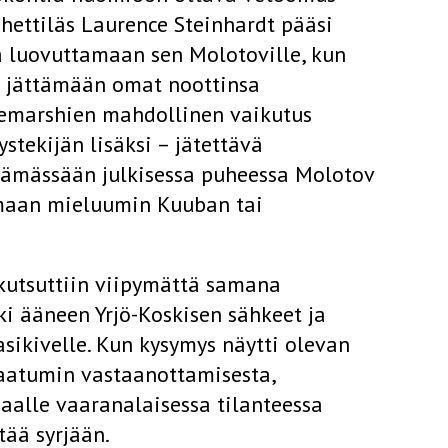
hettiläs Laurence Steinhardt pääsi
 luovuttamaan sen Molotoville, kun
yä jättämään omat noottinsa
marshien mahdollinen vaikutus
ystekijän lisäksi – jätettävä
itämässään julkisessa puheessa Molotov
imaan mieluumin Kuuban tai
 kutsuttiin viipymättä samana
ki ääneen Yrjö-Koskisen sähkeet ja
asikivelle. Kun kysymys näytti olevan
maatumin vastaanottamisesta,
alle vaaranalaisessa tilanteessa
tää syrjään.