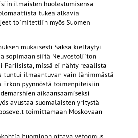
äisiin ilmaisten huolestumisensa
plomaattista tukea alkavia
hjeet toimitettiin myös Suomen
imuksen mukaisesti Saksa kieltäytyi
a sopimaan siitä Neuvostoliiton
 Pariisista, missä ei nähty reaalista
pua tuntui ilmaantuvan vain lähimmästä
ä Erkon pyynnöstä toimenpiteisiin
 demarshien aikaansaamiseksi
yös avustaa suomalaisten yritystä
 Roosevelt toimittamaan Moskovaan
äkökohtia huomioon ottava vetoomus