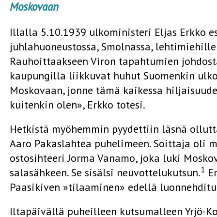
Moskovaan
Illalla 5.10.1939 ulkoministeri Eljas Erkko e
juhlahuoneustossa, Smolnassa, lehtimiehille 
Rauhoittaakseen Viron tapahtumien johdosta
kaupungilla liikkuvat huhut Suomenkin ulk
Moskovaan, jonne tämä kaikessa hiljaisuudes
kuitenkin olen», Erkko totesi.
Hetkistä myöhemmin pyydettiin läsnä ollutt
Aaro Pakaslahtea puhelimeen. Soittaja oli mi
ostosihteeri Jorma Vanamo, joka luki Mosko
1
salasähkeen. Se sisälsi neuvottelukutsun.
Er
Paasikiven »tilaaminen» edellä luonnehditul
Iltapäivällä puheilleen kutsumalleen Yrjö-K