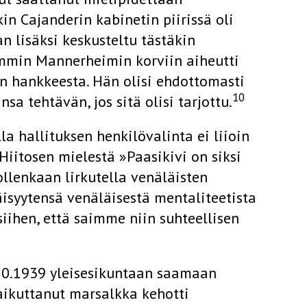
in Cajanderin kabinetin piirissä oli
n lisäksi keskusteltu tästäkin
mmin Mannerheimin korviin aiheutti
n hankkeesta. Hän olisi ehdottomasti
10
a tehtävän, jos sitä olisi tarjottu.
la hallituksen henkilövalinta ei liioin
iitosen mielestä »Paasikivi on siksi
ollenkaan lirkutella venäläisten
isyytensä venäläisestä mentaliteetista
iihen, että saimme niin suhteellisen
.10.1939 yleisesikuntaan saamaan
aikuttanut marsalkka kehotti