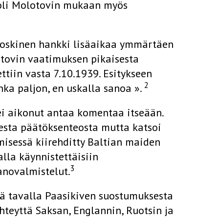
 oli Molotovin mukaan myös
-Koskinen hankki lisäaikaa ymmärtäen
otovin vaatimuksen pikaisesta
tiin vasta 7.10.1939. Esitykseen
2
nka paljon, en uskalla sanoa ».
ei aikonut antaa komentaa itseään.
sesta päätöksenteosta mutta katsoi
misessä kiirehditty Baltian maiden
alla käynnistettäisiin
3
anovalmistelut.
 tavalla Paasikiven suostumuksesta
hteyttä Saksan, Englannin, Ruotsin ja