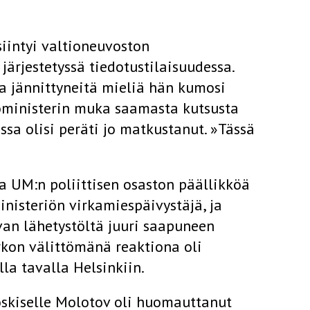
siintyi valtioneuvoston
järjestetyssä tiedotustilaisuudessa.
 jännittyneitä mieliä hän kumosi
oministerin muka saamasta kutsusta
sa olisi peräti jo matkustanut. »Tässä
a UM:n poliittisen osaston päällikköä
nisteriön virkamiespäivystäjä, ja
van lähetystöltä juuri saapuneen
kon välittömänä reaktiona oli
la tavalla Helsinkiin.
oskiselle Molotov oli huomauttanut