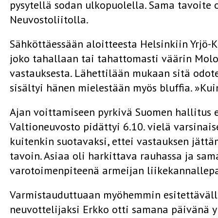
pysytellä sodan ulkopuolella. Sama tavoite
Neuvostoliitolla.
Sähköttäessään aloitteesta Helsinkiin Yrjö
joko tahallaan tai tahattomasti väärin Mol
vastauksesta. Lähettilään mukaan sitä odotet
sisältyi hänen mielestään myös bluffia. »Kui
Ajan voittamiseen pyrkivä Suomen hallitus 
Valtioneuvosto pidättyi 6.10. vielä varsinai
kuitenkin suotavaksi, ettei vastauksen jättä
tavoin. Asiaa oli harkittava rauhassa ja sam
varotoimenpiteenä armeijan liikekannallep
Varmistauduttuaan myöhemmin esitettävällä
neuvottelijaksi Erkko otti samana päivänä y