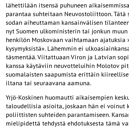
lähettilään itsensä puhuneen aikaisemmiss
parantaa suhteitaan Neuvostoliittoon. Tätä 
sodan aiheuttaman kansainvälisen tilantee
nyt Suomen ulkoministerin tai jonkun muun
henkilön Moskovaan vaihtamaan ajatuksia »ko
kysymyksistä». Lähemmin ei ulkoasiainkans
täsmentää. Viitattuaan Viron ja Latvian sop
kanssa käytäviin neuvotteluihin Molotov pit
suomalaisten saapumista erittäin kiireellis
iltana tai seuraavana aamuna.
Yrjö-Koskinen huomautti aikaisempien kesk
taloudellisia asioita, joskaan hän ei voinut
poliittisten suhteiden parantamiseen. Kansa
mielipidettä tehdystä ehdotuksesta tämä v