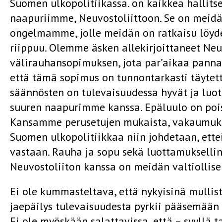
Suomen ulkopolitiikassa. on kaikkea halli
naapuriimme, Neuvostoliittoon. Se on meidä
ongelmamme, jolle meidän on ratkaisu löyd
riippuu. Olemme äsken allekirjoittaneet Neu
välirauhansopimuksen, jota par’aikaa pannaan
että tämä sopimus on tunnontarkasti täytet
säännösten on tulevaisuudessa hyvät ja luo
suuren naapurimme kanssa. Epäluulo on poist
Kansamme perusetujen mukaista, vakaumukse
Suomen ulkopolitiikkaa niin johdetaan, ette
vastaan. Rauha ja sopu sekä luottamukselli
Neuvostoliiton kanssa on meidän valtiolli
Ei ole kummasteltava, että nykyisinä mullis
jaepäilys tulevaisuudesta pyrkii pääsemään 
Ei ole myöskään salattavissa, että – syyllä ta