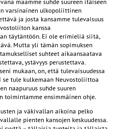
tsevana maamme suhde suureen itäiseen
n varsinainen ulkopoliittinen
ettävä ja josta kansamme tulevaisuus
vostoliiton kanssa
 täytäntöön. Ei ole erimieliä siitä,
tävä. Mutta yli tämän sopimuksen
ttamukselliset suhteet aikaansaatava
ettava, ystävyys perustettava.
ni mukaan, on, että tulevaisuudessa
i se tule kulkemaan Neuvostoliittoa
nen naapuruus­ suhde suuren
sen toimintamme ensimmäinen ohje.
tusten ja väkivallan aikoina pelko
vallalle pienten kansojen keskuudessa.
i syyttä – tällaisia tunteita ja tällaista