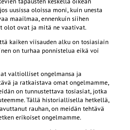
kevien tapausten keskellä oikean
jos uusissa oloissa moni, kuin unesta
evaa maailmaa, ennenkuin siihen
t olot ovat ja mitä ne vaativat.
että kaiken viisauden alku on tosiasiain
inen on turhaa ponnistelua eikä voi
at valtiolliset ongelmansa ja
tävä ja ratkaistava omat ongelmamme,
meidän on tunnustettava tosiasiat, jotka
emme. Tällä historiallisella hetkellä,
aavuttanut rauhan, on meidän tehtävä
hetken erikoiset ongelmamme.