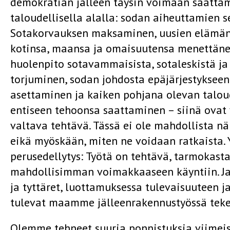
demokratian jälleen täysin voimaan saattam
taloudellisella alalla: sodan aiheuttamien 
Sotakorvauksen maksaminen, uusien elämä
kotinsa, maansa ja omaisuutensa menettänei
huolenpito sotavammaisista, sotaleskistä ja
torjuminen, sodan johdosta epäjärjestyksee
asettaminen ja kaiken pohjana olevan taloud
entiseen tehoonsa saattaminen – siinä ovat 
valtava tehtävä. Tässä ei ole mahdollista n
eikä myöskään, miten ne voidaan ratkaista. 
perusedellytys: Työtä on tehtävä, tarmokasta
mahdollisimman voimakkaaseen käyntiin. J
ja tyttäret, luottamuksessa tulevaisuuteen j
tulevat maamme jälleenrakennustyössä teke
Olemme tehneet suuria ponnistuksia viimei