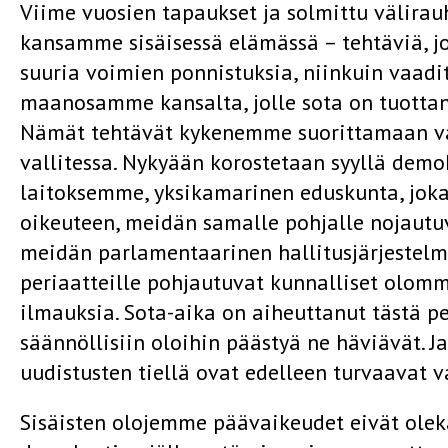
Viime vuosien tapaukset ja solmittu välira
kansamme sisäisessä elämässä – tehtäviä, j
suuria voimien ponnistuksia, niinkuin vaad
maanosamme kansalta, jolle sota on tuotta
Nämät tehtävät kykenemme suorittamaan va
vallitessa. Nykyään korostetaan syyllä demok
laitoksemme, yksikamarinen eduskunta, joka 
oikeuteen, meidän samalle pohjalle nojautu
meidän parlamentaarinen hallitusjärjestel
periaatteille pohjautuvat kunnalliset olom
ilmauksia. Sota-aika on aiheuttanut tästä p
säännöllisiin oloihin päästyä ne häviävät. Ja
uudistusten tiellä ovat edelleen turvaavat
Sisäisten olojemme päävaikeudet eivät ole