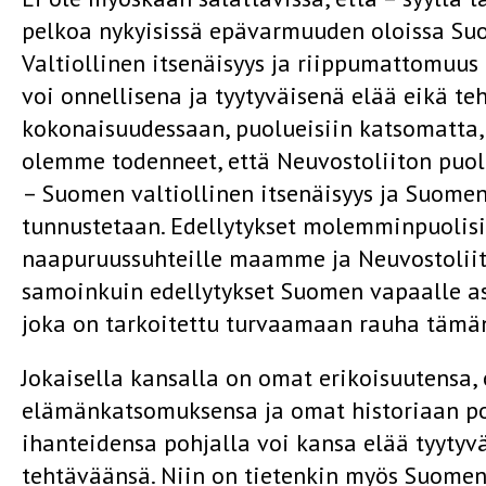
pelkoa nykyisissä epävarmuuden oloissa Suo
Valtiollinen itsenäisyys ja riippumattomuus
voi onnellisena ja tyytyväisenä elää eikä t
kokonaisuudessaan, puolueisiin katsomatta, p
olemme todenneet, että Neuvostoliiton puolel
– Suomen valtiollinen itsenäisyys ja Suome
tunnustetaan. Edellytykset molemminpuolisill
naapuruussuhteille maamme ja Neuvostoliit
samoinkuin edellytykset Suomen vapaalle a
joka on tarkoitettu turvaamaan rauha tämän
Jokaisella kansalla on omat erikoisuutensa
elämänkatsomuksensa ja omat historiaan po
ihanteidensa pohjalla voi kansa elää tyytyvä
tehtäväänsä. Niin on tietenkin myös Suomen