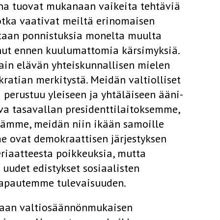
uha tuovat mukanaan vaikeita tehtäviä
otka vaativat meiltä erinomaisen
itaan ponnistuksia monelta muulta
nut ennen kuulumattomia kärsimyksiä.
in elävän yhteiskunnallisen mielen
ratian merkitystä. Meidän valtiolliset
perustuu yleiseen ja yhtäläiseen ääni­
va tasavallan presidenttilaitoksemme,
mämme, meidän niin ikään samoille
me ovat demokraattisen järjestyksen
eriaatteesta poikkeuksia, mutta
 uudet edistykset sosiaalisten
 vapautemme tulevaisuuden.
kaan valtiosäännönmukaisen