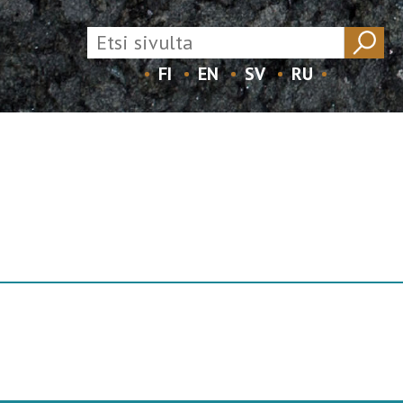
FI
EN
SV
RU