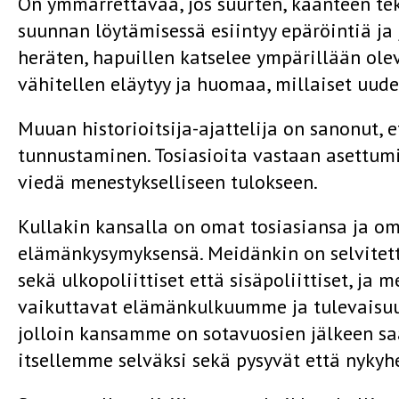
On ymmärrettävää, jos suurten, käänteen te
suunnan löytämisessä esiintyy epäröintiä ja 
heräten, hapuillen katselee ympärillään ol
vähitellen eläytyy ja huomaa, millaiset uude
Muuan historioitsija-ajattelija on sanonut, 
tunnustaminen. Tosiasioita vastaan asettum
viedä menestykselliseen tulokseen.
Kullakin kansalla on omat tosiasiansa ja om
elämänkysymyksensä. Meidänkin on selvitet
sekä ulkopoliittiset että sisäpoliittiset, ja 
vaikuttavat elämänkulkuumme ja tulevaisuute
jolloin kansamme on sotavuosien jälkeen s
itsellemme selväksi sekä pysyvät että nyky