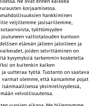
isessa. Ne ovat ennen kaikkea
seurausten korjaamisessa.
nmahdollisuuksien hankkiminen
lle veljillemme jasisarillemme,
 sotaorvoista, työttömyyden
n joutuneen valtiotalouden kuntoon
ellisen elämän jälleen jaloilleen ja
vaikeudet, joiden selvittäminen on
äitä kysymyksiä tarkemmin kosketella
Yksi on kuitenkin kaiken
 ja uutteraa työtä. Tuotanto on saatava
a varmat olemme, että kansamme pojat
a isänmaallisessa yksimielisyydessä,
mään velvollisuutensa.
sten vuosien aikana. Me hiljennymme