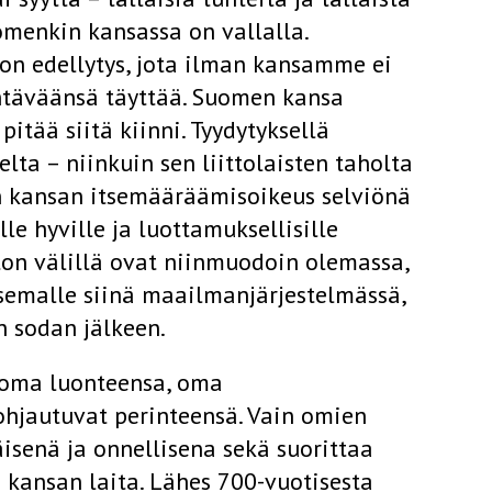
menkin kansassa on vallalla.
 on edellytys, jota ilman kansamme ei
ehtäväänsä täyttää. Suomen kansa
itää siitä kiinni. Tyydytyksellä
ta – niinkuin sen liittolaisten taholta
n kansan itsemääräämisoikeus selviönä
e hyville ja luottamuksellisille
on välillä ovat niinmuodoin olemassa,
semalle siinä maailmanjärjestelmässä,
 sodan jälkeen.
, oma luonteensa, oma
hjautuvat perinteensä. Vain omien
isenä ja onnellisena sekä suorittaa
 kansan laita. Lähes 700-vuotisesta