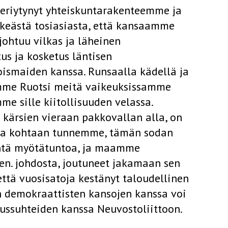
periytynyt yhteiskuntarakenteemme ja
keästä tosiasiasta, että kansaamme
johtuu vilkas ja läheinen
tus ja kosketus läntisen
smaiden kanssa. Runsaalla kädellä ja
mme Ruotsi meitä vaikeuksissamme
me sille kiitollisuuden velassa.
e kärsien vieraan pakkovallan alla, on
saa kohtaan tunnemme, tämän sodan
töntä myötätuntoa, ja maamme
en. johdosta, joutuneet jakamaan sen
ttä vuosisatoja kestänyt taloudellinen
en demokraattisten kansojen kanssa voi
uussuhteiden kanssa Neuvostoliittoon.