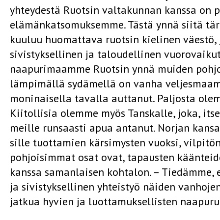
yhteydestä Ruotsin valtakunnan kanssa on 
elämänkatsomuksemme. Tästä ynnä siitä tär
kuuluu huomattava ruotsin­ kielinen väestö, 
sivistyksellinen ja taloudellinen vuorovaiku
naapurimaamme Ruotsin ynnä muiden pohjoi
lämpimällä sydämellä on vanha veljesmaa
moninaisella tavalla auttanut. Paljosta olem
Kiitollisia olemme myös Tanskalle, joka, its
meille runsaasti apua antanut. Norjan kan
sille tuottamien kärsimysten vuoksi, vilpi
pohjoisimmat osat ovat, tapausten käänteid
kanssa samanlaisen kohtalon. – Tiedämme, e
ja sivistyksellinen yhteistyö näiden vanhoj
jatkua hyvien ja luottamuksellisten naapur