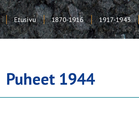
Etusivu
1870-1916
1917-1943
Skip
to
content
Puheet 1944