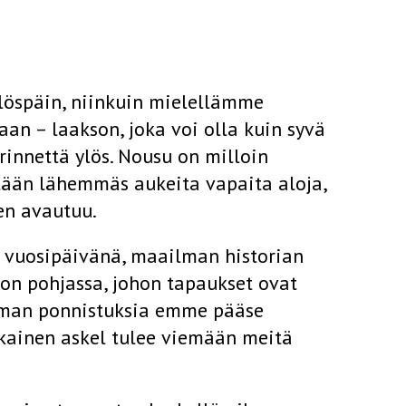
ylöspäin, niinkuin mielellämme
an – laakson, joka voi olla kuin syvä
rinnettä ylös. Nousu on milloin
stään lähemmäs aukeita vapaita aloja,
en avautuu.
vuosipäivänä, maailman­ historian
n pohjassa, johon tapaukset ovat
 Ilman ponnistuksia emme pääse
okainen askel tulee viemään meitä