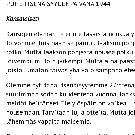
PUHE ITSENÄISYYDENPÄIVÄNÄ 1944
Kansalaiset
!
Kansojen elämäntie ei ole tasaista nousua 
toivomme. Toisinaan se painuu laakson pohja
rotko. Mutta laakson pohjasta nousee polku 
loivempi, milloin jyrkempi. Mutta aina pää
joista Jumalan taivas yhä valoisampana ete
Olemme nyt, tänä itsenäisyytemme 27:ntenä 
suurimman sodan kuudentena vuonna, laakso
meidät heittäneet. Tie ylöspäin on vaikea.
nousemaan. Tarvitaan lujia otteita. Mutta j
lähemmäs vapaita maisemia.