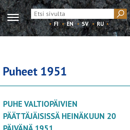
FI
EN
SV
RU
Skip
to
content
Puheet 1951
PUHE VALTIOPÄIVIEN
PÄÄTTÄJÄISISSÄ HEINÄKUUN 20
PÄIVÄNÄ 1951