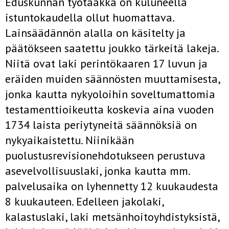
Eduskunnan työtaakka on kuluneella
istuntokaudella ollut huomattava.
Lainsäädännön alalla on käsitelty ja
päätökseen saatettu joukko tärkeitä lakeja.
Niitä ovat laki perintökaaren 17 luvun ja
eräiden muiden säännösten muuttamisesta,
jonka kautta nykyoloihin soveltumattomia
testamenttioikeutta koskevia aina vuoden
1734 laista periytyneitä säännöksiä on
nykyaikaistettu. Niinikään
puolustusrevisionehdotukseen perustuva
asevelvollisuuslaki, jonka kautta mm.
palvelusaika on lyhennetty 12 kuukaudesta
8 kuukauteen. Edelleen jakolaki,
kalastuslaki, laki metsänhoitoyhdistyksistä,