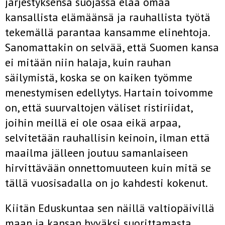
järjestyksensä suojassa elää omaa
kansallista elämäänsä ja rauhallista työtä
tekemällä parantaa kansamme elinehtoja.
Sanomattakin on selvää, että Suomen kansa
ei mitään niin halaja, kuin rauhan
säilymistä, koska se on kaiken työmme
menestymisen edellytys. Hartain toivomme
on, että suurvaltojen väliset ristiriidat,
joihin meillä ei ole osaa eikä arpaa,
selvitetään rauhallisin keinoin, ilman että
maailma jälleen joutuu samanlaiseen
hirvittävään onnettomuuteen kuin mitä se
tällä vuosisadalla on jo kahdesti kokenut.
Kiitän Eduskuntaa sen näillä valtiopäivillä
maan ja kansan hyväksi suorittamasta