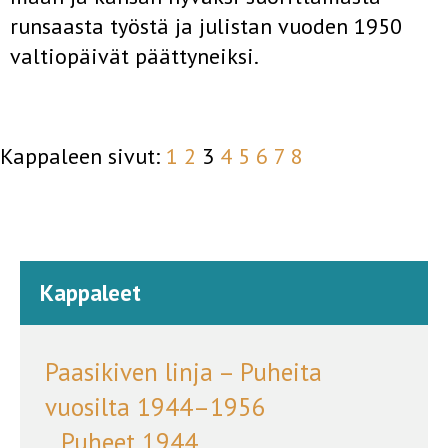
runsaasta työstä ja julistan vuoden 1950
valtiopäivät päättyneiksi.
Kappaleen sivut:
1
2
3
4
5
6
7
8
Kappaleet
Paasikiven linja – Puheita
vuosilta 1944–1956
Puheet 1944