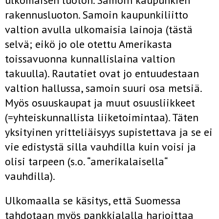
ulkomaisen luoton. Samoin kaupunkien
rakennusluoton. Samoin kaupunkiliitto
valtion avulla ulkomaisia lainoja (tästä
selvä; eikö jo ole otettu Amerikasta
toissavuonna kunnallislaina valtion
takuulla). Rautatiet ovat jo entuudestaan
valtion hallussa, samoin suuri osa metsiä.
Myös osuuskaupat ja muut osuusliikkeet
(=yhteiskunnallista liiketoimintaa). Täten
yksityinen yritteliäisyys supistettava ja se ei
vie edistystä silla vauhdilla kuin voisi ja
olisi tarpeen (s.o. “amerikalaisella“
vauhdilla).
Ulkomaalla se käsitys, että Suomessa
tahdotaan myös pankkialalla harjoittaa