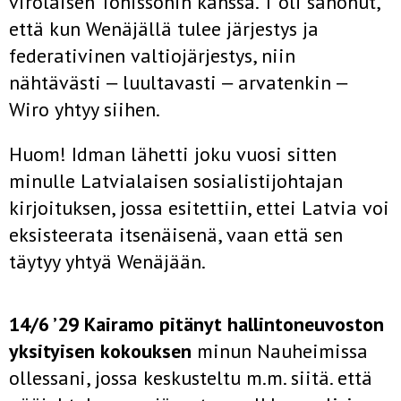
virolaisen Tönissonin kanssa. T oli sanonut,
että kun Wenäjällä tulee järjestys ja
federativinen valtiojärjestys, niin
nähtävästi ‒ luultavasti ‒ arvatenkin ‒
Wiro yhtyy siihen.
Huom! Idman lähetti joku vuosi sitten
minulle Latvialaisen sosialistijohtajan
kirjoituksen, jossa esitettiin, ettei Latvia voi
eksisteerata itsenäisenä, vaan että sen
täytyy yhtyä Wenäjään.
14/6 ’29 Kairamo pitänyt hallintoneuvoston
yksityisen kokouksen
minun Nauheimissa
ollessani, jossa keskusteltu m.m. siitä. että