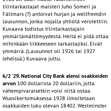
tilintarkastajat maisteri Juho Someri ja
Fältmars (?) antoivat hurjan ja weltfremdin
lausunnon, jonka nojalla yhtiötä verotettiin.
Kuvaava todistus tilintarkastajain
ymmärtämättömyydestä. Heitä ei pidä ottaa
mihinkään liikkeeseen tarkastajiksi. Eivät
ymmärrä. (Lausunnot oli 1926 tai 1927
lehdissä.) Kuvaava juttu.
6/2 ’29. National City Bank alensi osakkeiden
arvon
100 dollarista 20 dollariin, jotta
vähempivaraisetkin voisi niitä ostaa.
Wuosikertomuksessa 1928 ilmoitetaan
osakkaiden luku olevan 18402. Westminster