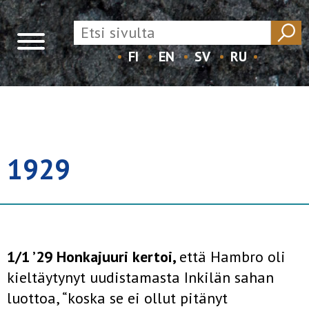
FI
EN
SV
RU
Skip
to
content
1929
1/1 ’29 Honkajuuri kertoi,
että Hambro oli
kieltäytynyt uudistamasta Inkilän sahan
luottoa, “koska se ei ollut pitänyt