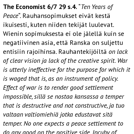
The Economist 6/7 29 s.4.
“
Ten Years of
Peace
“. Rauhansopimukset eivät kestä
ikuisesti, kuten niiden tekijät luulevat.
Wienin sopimuksesta ei ole jälellä kuin se
negatiivinen asia, että Ranska on suljettu
entisiin rajoihinsa. Rauhantekijöiltä
on lack
of clear vision ja lack of the creative spirit. War
is utterly ineffective for the purpose for which it
is waged that is, as an instrument of policy.
Effect of war is to render good settlement
impossible, sillä se nostaa kansassa a temper
that is destructive and not constructive, ja tuo
valtaan valtiomiehiä jotka edustavat sitä
temper. No one expects a peace settlement to
do any good on the positive side.
Incuby of