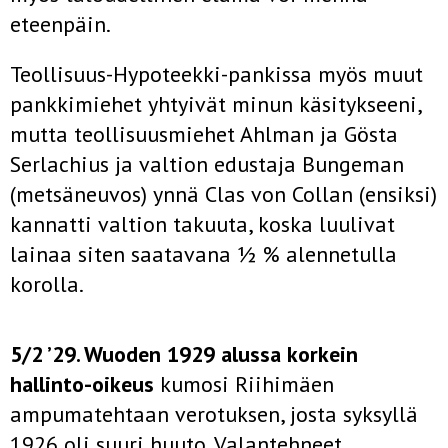
eteenpäin.
Teollisuus-Hypoteekki-pankissa myös muut
pankkimiehet yhtyivät minun käsitykseeni,
mutta teollisuusmiehet Ahlman ja Gösta
Serlachius ja valtion edustaja Bungeman
(metsäneuvos) ynnä Clas von Collan (ensiksi)
kannatti valtion takuuta, koska luulivat
lainaa siten saatavana ½ % alennetulla
korolla.
5/2 ’29. Wuoden 1929 alussa korkein
hallinto-oikeus
kumosi Riihimäen
ampumatehtaan verotuksen, josta syksyllä
1926 oli suuri huuto. Valantehneet