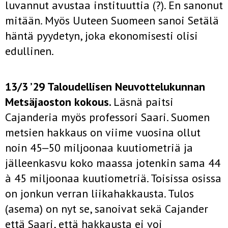
luvannut avustaa instituuttia (?). En sanonut
mitään. Myös Uuteen Suomeen sanoi Setälä
häntä pyydetyn, joka ekonomisesti olisi
edullinen.
13/3 ’29 Taloudellisen Neuvottelukunnan
Metsäjaoston kokous.
Läsnä paitsi
Cajanderia myös professori Saari. Suomen
metsien hakkaus on viime vuosina ollut
noin 45‒50 miljoonaa kuutiometriä ja
jälleenkasvu koko maassa jotenkin sama 44
à 45 miljoonaa kuutiometriä. Toisissa osissa
on jonkun verran liikahakkausta. Tulos
(asema) on nyt se, sanoivat sekä Cajander
että Saari, että hakkausta ei voi