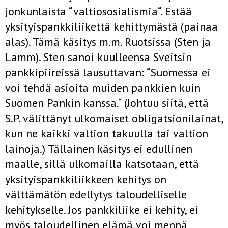
jonkunlaista “valtiososialismia“. Estää
yksityispankkiliikettä kehittymästä (painaa
alas). Tämä käsitys m.m. Ruotsissa (Sten ja
Lamm). Sten sanoi kuulleensa Sveitsin
pankkipiireissä lausuttavan: “Suomessa ei
voi tehdä asioita muiden pankkien kuin
Suomen Pankin kanssa.“ (Johtuu siitä, että
S.P. välittänyt ulkomaiset obligatsionilainat,
kun ne kaikki valtion takuulla tai valtion
lainoja.) Tällainen käsitys ei edullinen
maalle, sillä ulkomailla katsotaan, että
yksityispankkiliikkeen kehitys on
välttämätön edellytys taloudelliselle
kehitykselle. Jos pankkiliike ei kehity, ei
myös taloudellinen elämä voi mennä