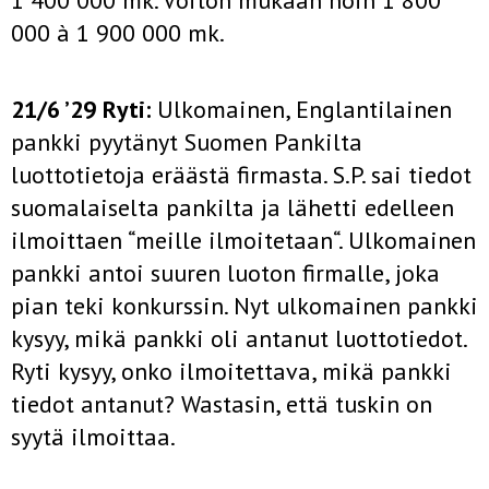
1 400 000 mk. Voiton mukaan noin 1 800
000 à 1 900 000 mk.
21/6 ’29 Ryti:
Ulkomainen, Englantilainen
pankki pyytänyt Suomen Pankilta
luottotietoja eräästä firmasta. S.P. sai tiedot
suomalaiselta pankilta ja lähetti edelleen
ilmoittaen “meille ilmoitetaan“. Ulkomainen
pankki antoi suuren luoton firmalle, joka
pian teki konkurssin. Nyt ulkomainen pankki
kysyy, mikä pankki oli antanut luottotiedot.
Ryti kysyy, onko ilmoitettava, mikä pankki
tiedot antanut? Wastasin, että tuskin on
syytä ilmoittaa.