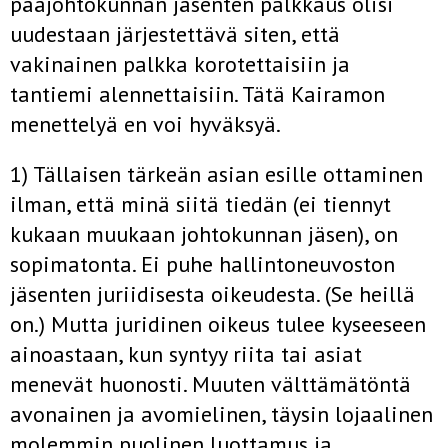
pääjohtokunnan jäsenten palkkaus olisi
uudestaan järjestettävä siten, että
vakinainen palkka korotettaisiin ja
tantiemi alennettaisiin. Tätä Kairamon
menettelyä en voi hyväksyä.
1) Tällaisen tärkeän asian esille ottaminen
ilman, että minä siitä tiedän (ei tiennyt
kukaan muukaan johtokunnan jäsen), on
sopimatonta. Ei puhe hallintoneuvoston
jäsenten juriidisesta oikeudesta. (Se heillä
on.) Mutta juridinen oikeus tulee kyseeseen
ainoastaan, kun syntyy riita tai asiat
menevät huonosti. Muuten välttämätöntä
avonainen ja avomielinen, täysin lojaalinen
molemmin puolinen luottamus ja