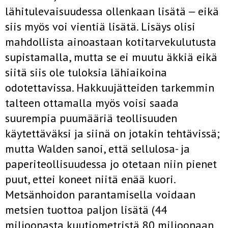
lähitulevaisuudessa ollenkaan lisätä ‒ eikä
siis myös voi vientiä lisätä. Lisäys olisi
mahdollista ainoastaan kotitarvekulutusta
supistamalla, mutta se ei muutu äkkiä eikä
siitä siis ole tuloksia lähiaikoina
odotettavissa. Hakkuujätteiden tarkemmin
talteen ottamalla myös voisi saada
suurempia puumääriä teollisuuden
käytettäväksi ja siinä on jotakin tehtävissä;
mutta Walden sanoi, että sellulosa- ja
paperiteollisuudessa jo otetaan niin pienet
puut, ettei koneet niitä enää kuori.
Metsänhoidon parantamisella voidaan
metsien tuottoa paljon lisätä (44
miljoonasta kuutiometristä 80 miljoonaan