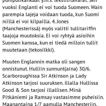
pumpulikankaat y.m.s. tekstilitavarat. Sen
vuoksi Englanti ei voi tuoda Suomeen. Wain
parempia lajeja voidaan tuoda, kun Suomi
niillä ei voi kilpailla. 4. Jones
(Manchesterissä) myös valitti tullitariffin
taajoja muutoksia. Ei voi ryhtyä asioihin
Suomen kanssa, kun ei tiedä milloin tullit
muutetaan (tekosilkki).
Muuten Englannin matka oli sangen
onnistunut. Hulliin sunnunt(aina) 30/6.
Scarboroughissa Sir Atkinson ja Lady
Atkinson tarjosi suuruksen. Illalla Hullissa
Good & Son tarjosi illallisen. Minä
Pitkäniemi ja Ramsay vastasimme puheisiin.
Maanantaina 1/7 aamulla Manchesteriin,