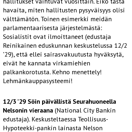
hallitukset vaihtuvat vuosittain. Eikö tästä
havaita, miten hallitusten pysyväisyys olisi
välttämätön. Toinen esimerkki meidän
parlamentaarisesta järjestelmästä:
Sosialistit ovat ilmoittaneet (edustaja
Reinikainen eduskunnan keskustelussa 12/2
’29), että ellei sairasvakuutusta hyväksytä,
eivät he kannata virkamiehien
palkankorotusta. Kehno menettely!
Lehmänkauppasysteemi!
12/3 ’29 Söin päivällistä Seurahuoneella
Nelsonin vieraana
(National City Bankin
edustaja). Keskusteltaessa Teollisuus-
Hypoteekki-pankin lainasta Nelson