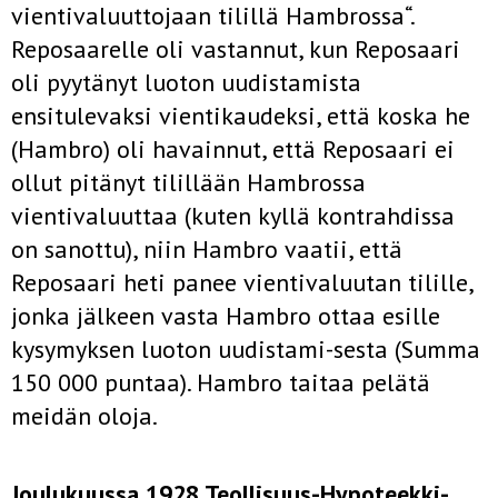
vientivaluuttojaan tilillä Hambrossa“.
Reposaarelle oli vastannut, kun Reposaari
oli pyytänyt luoton uudistamista
ensitulevaksi vientikaudeksi, että koska he
(Hambro) oli havainnut, että Reposaari ei
ollut pitänyt tilillään Hambrossa
vientivaluuttaa (kuten kyllä kontrahdissa
on sanottu), niin Hambro vaatii, että
Reposaari heti panee vientivaluutan tilille,
jonka jälkeen vasta Hambro ottaa esille
kysymyksen luoton uudistami-sesta (Summa
150 000 puntaa). Hambro taitaa pelätä
meidän oloja.
Joulukuussa 1928 Teollisuus-Hypoteekki-