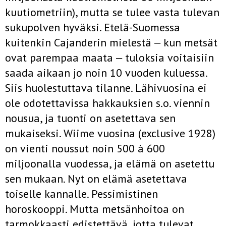
kuutiometriin), mutta se tulee vasta tulevan
sukupolven hyväksi. Etelä-Suomessa
kuitenkin Cajanderin mielestä ‒ kun metsät
ovat parempaa maata ‒ tuloksia voitaisiin
saada aikaan jo noin 10 vuoden kuluessa.
Siis huolestuttava tilanne. Lähivuosina ei
ole odotettavissa hakkauksien s.o. viennin
nousua, ja tuonti on asetettava sen
mukaiseksi. Wiime vuosina (exclusive 1928)
on vienti noussut noin 500 à 600
miljoonalla vuodessa, ja elämä on asetettu
sen mukaan. Nyt on elämä asetettava
toiselle kannalle. Pessimistinen
horoskooppi. Mutta metsänhoitoa on
tarmokkaasti edistettävä, jotta tulevat