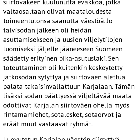
siirtoväkeen kuulunutta evakkoa, jotka
valtaosaltaan olivat maataloudesta
toimeentulonsa saanutta väestöä. Jo
talvisodan jälkeen oli heidän
asuttamisekseen ja uusien viljelytilojen
luomiseksi jäljelle jääneeseen Suomeen
säädetty erityinen pika-asutuslaki. Sen
toteuttaminen oli kuitenkin keskeytetty
jatkosodan sytyttyä ja siirtoväen alettua
palata takaisinvallattuun Karjalaan. Tämän
lisäksi sodan päättyessä viljeltävää maata
odottivat Karjalan siirtoväen ohella myös
rintamamiehet, sotalesket, sotaorvot ja
eräät muut vastaavat ryhmät.
Luovutetun Karjalan väestön siirryttyä