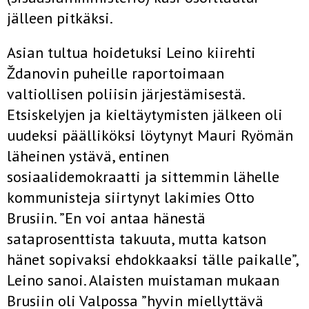
jälleen pitkäksi.
Asian tultua hoidetuksi Leino kiirehti
Ždanovin puheille raportoimaan
valtiollisen poliisin järjestämisestä.
Etsiskelyjen ja kieltäytymisten jälkeen oli
uudeksi päälliköksi löytynyt Mauri Ryömän
läheinen ystävä, entinen
sosiaalidemokraatti ja sittemmin lähelle
kommunisteja siirtynyt lakimies Otto
Brusiin. ”En voi antaa hänestä
sataprosenttista takuuta, mutta katson
hänet sopivaksi ehdokkaaksi tälle paikalle”,
Leino sanoi. Alaisten muistaman mukaan
Brusiin oli Valpossa ”hyvin miellyttävä