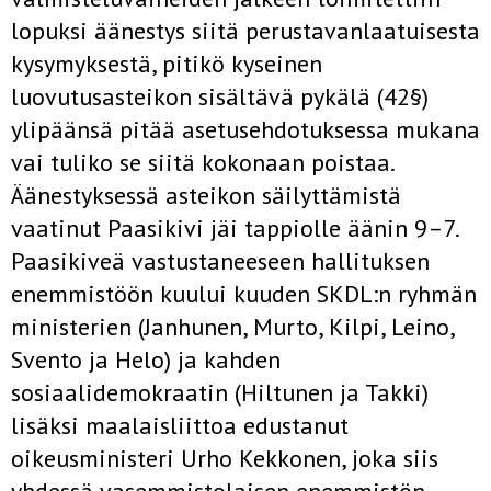
lopuksi äänestys siitä perustavanlaatuisesta
kysymyksestä, pitikö kyseinen
luovutusasteikon sisältävä pykälä (42§)
ylipäänsä pitää asetusehdotuksessa mukana
vai tuliko se siitä kokonaan poistaa.
Äänestyksessä asteikon säilyttämistä
vaatinut Paasikivi jäi tappiolle äänin 9–7.
Paasikiveä vastustaneeseen hallituksen
enemmistöön kuului kuuden SKDL:n ryhmän
ministerien (Janhunen, Murto, Kilpi, Leino,
Svento ja Helo) ja kahden
sosiaalidemokraatin (Hiltunen ja Takki)
lisäksi maalaisliittoa edustanut
oikeusministeri Urho Kekkonen, joka siis