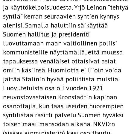
ja käyttökelpoisuudesta. Yrjö Leinon ”tehtyä
syntiä” kerran seuraavien syntien kynnys
alenisi. Samalla haluttiin säikäyttää
Suomen hallitus ja presidentti
luovuttamaan maan valtiollinen poliisi
kommunisteille näyttämällä, että muussa
tapauksessa venäläiset ottaisivat asiat
omiin käsiinsä. Huomiotta ei liioin voida
jättää Stalinin hyvää poliittista muistia.
Luovutetuista osa oli vuoden 1921
neuvostovastaisen Kronstadtin kapinan
osanottajia, kun taas useiden nuorempien
syntilistaa rasitti palvelu Suomen hyväksi
toisen maailmansodan aikana. NKVD:n
(sisäasiainministeriö) käsi osoittautui