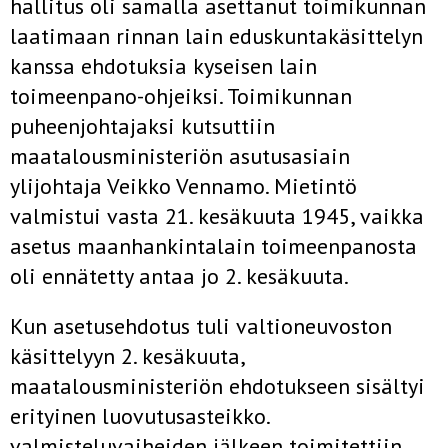
hallitus oli samalla asettanut toimikunnan
laatimaan rinnan lain eduskuntakäsittelyn
kanssa ehdotuksia kyseisen lain
toimeenpano-ohjeiksi. Toimikunnan
puheenjohtajaksi kutsuttiin
maatalousministeriön asutusasiain
ylijohtaja Veikko Vennamo. Mietintö
valmistui vasta 21. kesäkuuta 1945, vaikka
asetus maanhankintalain toimeenpanosta
oli ennätetty antaa jo 2. kesäkuuta.
Kun asetusehdotus tuli valtioneuvoston
käsittelyyn 2. kesäkuuta,
maatalousministeriön ehdotukseen sisältyi
erityinen luovutusasteikko.
valmisteluvaiheiden jälkeen toimitettiin