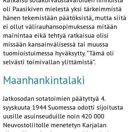
Ratkaisu sotakorvaustavaroiden hinnoista
oli Paasikiven mielestä yksi tärkeimmistä
hänen tekemistään päätöksistä, mutta siitä
ei ollut välirauhansopimuksessa mitään
mainintaa eikä tehtyä ratkaisua olisi
missään kansainvälisessä tai muussa
tuomioistuimessa hyväksytty. ”Tämä oli
selvästi toimivallan ylittämistä”.
Maanhankintalaki
Jatkosodan sotatoimien päätyttyä 4.
syyskuuta 1944 Suomessa odotti sijoitusta
uusille asuinseuduille noin 420 000
Neuvostoliitolle menetetyn Karjalan