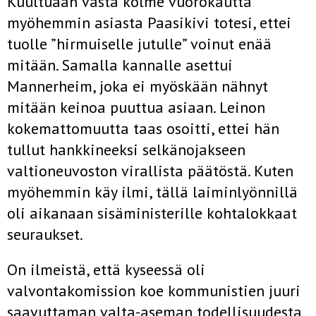
Kuultuaan vasta kolme vuorokautta
myöhemmin asiasta Paasikivi totesi, ettei
tuolle ”hirmuiselle jutulle” voinut enää
mitään. Samalla kannalle asettui
Mannerheim, joka ei myöskään nähnyt
mitään keinoa puuttua asiaan. Leinon
kokemattomuutta taas osoitti, ettei hän
tullut hankkineeksi selkänojakseen
valtioneuvoston virallista päätöstä. Kuten
myöhemmin käy ilmi, tällä laiminlyönnillä
oli aikanaan sisäministerille kohtalokkaat
seuraukset.
On ilmeistä, että kyseessä oli
valvontakomission koe kommunistien juuri
saavuttaman valta-aseman todellisuudesta