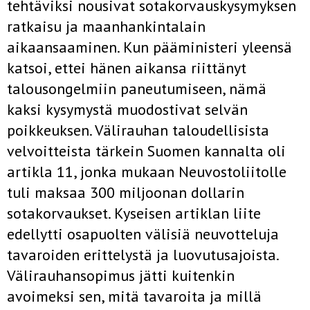
tehtäviksi nousivat sotakorvauskysymyksen
ratkaisu ja maanhankintalain
aikaansaaminen. Kun pääministeri yleensä
katsoi, ettei hänen aikansa riittänyt
talousongelmiin paneutumiseen, nämä
kaksi kysymystä muodostivat selvän
poikkeuksen. Välirauhan taloudellisista
velvoitteista tärkein Suomen kannalta oli
artikla 11, jonka mukaan Neuvostoliitolle
tuli maksaa 300 miljoonan dollarin
sotakorvaukset. Kyseisen artiklan liite
edellytti osapuolten välisiä neuvotteluja
tavaroiden erittelystä ja luovutusajoista.
Välirauhansopimus jätti kuitenkin
avoimeksi sen, mitä tavaroita ja millä