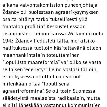
aikana valvontakomission puheenjohtaja
Ždanov oli puolestaan agraarikysymyksen
osalta pitänyt tarkoituksellisesti yllä
”matalaa profiilia”. Keskustellessaan
sisäministeri Leinon kanssa 26. tammikuuta
1945 Ždanov tiedusteli tältä, merkitsikö
hallituksessa tuolloin käsiteltävänä olleen
maanhankintalain toteuttaminen
”lopullista maareformia” vai oliko se vasta
sellaisen ”edellytys”. Leino vastasi tällöin,
ettei kyseessä ollutta lakia voinut
mitenkään pitää ”lopullisena
agraarireformina”. Se oli tosin Suomessa
säädetyistä maalaeista radikaalein, mutta
ei silti läheskään vastannut kommunistien