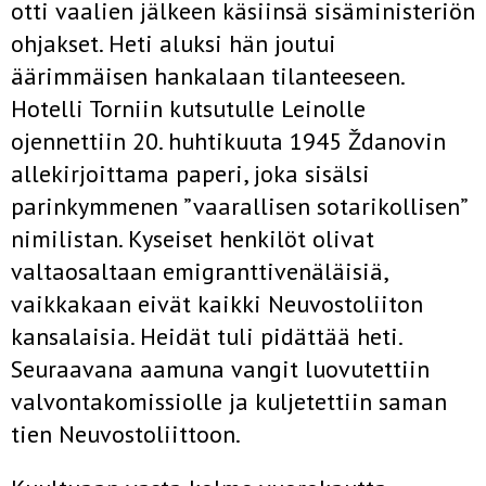
otti vaalien jälkeen käsiinsä sisäministeriön
ohjakset. Heti aluksi hän joutui
äärimmäisen hankalaan tilanteeseen.
Hotelli Torniin kutsutulle Leinolle
ojennettiin 20. huhtikuuta 1945 Ždanovin
allekirjoittama paperi, joka sisälsi
parinkymmenen ”vaarallisen sotarikollisen”
nimilistan. Kyseiset henkilöt olivat
valtaosaltaan emigranttivenäläisiä,
vaikkakaan eivät kaikki Neuvostoliiton
kansalaisia. Heidät tuli pidättää heti.
Seuraavana aamuna vangit luovutettiin
valvontakomissiolle ja kuljetettiin saman
tien Neuvostoliittoon.