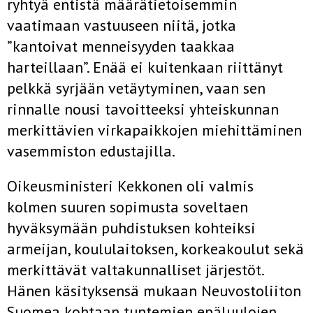
ryhtyä entistä määrätietoisemmin
vaatimaan vastuuseen niitä, jotka
”kantoivat menneisyyden taakkaa
harteillaan”. Enää ei kuitenkaan riittänyt
pelkkä syrjään vetäytyminen, vaan sen
rinnalle nousi tavoitteeksi yhteiskunnan
merkittävien virkapaikkojen miehittäminen
vasemmiston edustajilla.
Oikeusministeri Kekkonen oli valmis
kolmen suuren sopimusta soveltaen
hyväksymään puhdistuksen kohteiksi
armeijan, koululaitoksen, korkeakoulut sekä
merkittävät valtakunnalliset järjestöt.
Hänen käsityksensä mukaan Neuvostoliiton
Suomea kohtaan tuntemien epäluulojen