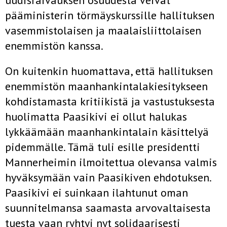
uudisraivauksen osuudesta veivät
pääministerin törmäyskurssille hallituksen
vasemmistolaisen ja maalaisliittolaisen
enemmistön kanssa.
On kuitenkin huomattava, että hallituksen
enemmistön maanhankintalakiesitykseen
kohdistamasta kritiikistä ja vastustuksesta
huolimatta Paasikivi ei ollut halukas
lykkäämään maanhankintalain käsittelyä
pidemmälle. Tämä tuli esille presidentti
Mannerheimin ilmoitettua olevansa valmis
hyväksymään vain Paasikiven ehdotuksen.
Paasikivi ei suinkaan ilahtunut oman
suunnitelmansa saamasta arvovaltaisesta
tuesta vaan ryhtyi nyt solidaarisesti