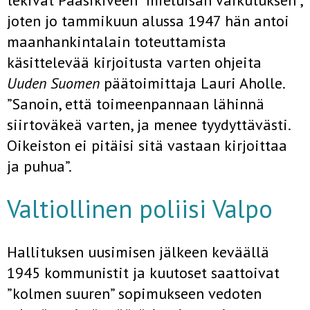
tekivät Paasikiveen ”mieluisan vaikutuksen”,
joten jo tammikuun alussa 1947 hän antoi
maanhankintalain toteuttamista
käsittelevää kirjoitusta varten ohjeita
Uuden Suomen
päätoimittaja Lauri Aholle.
”Sanoin, että toimeenpannaan lähinnä
siirtoväkeä varten, ja menee tyydyttävästi.
Oikeiston ei pitäisi sitä vastaan kirjoittaa
ja puhua”.
Valtiollinen poliisi Valpo
Hallituksen uusimisen jälkeen keväällä
1945 kommunistit ja kuutoset saattoivat
”kolmen suuren” sopimukseen vedoten