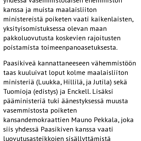
yhdessä vasemmistolaisen enemmistön
kanssa ja muista maalaisliiton
ministereistä poiketen vaati kaikenlaisten,
yksityisomistuksessa olevan maan
pakkoluovutusta koskevien rajoitusten
poistamista toimeenpanoasetuksesta.
Paasikiveä kannattaneeseen vähemmistöön
taas kuuluivat loput kolme maalaisliiton
ministeriä (Luukka, Hillilä, ja Jutila) sekä
Tuomioja (edistys) ja Enckell. Lisäksi
pääministeriä tuki äänestyksessä muusta
vasemmistosta poiketen
kansandemokraattien Mauno Pekkala, joka
siis yhdessä Paasikiven kanssa vaati
luovutusasteikkojen sisällyttämistä