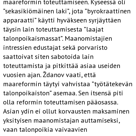
maareformin toteuttamiseen. Kyseessä oli
”sekasikiömäinen laki”, jota ”byrokraattinen
apparaatti” käytti hyväkseen syrjäyttäen
täysin lain toteuttamisesta ”laajat
talonpoikaismassat”. Maanomistajien
intressien edustajat sekä porvaristo
saattoivat siten sabotoida lain
toteuttamista ja pitkittää asiaa useiden
vuosien ajan. Ždanov vaati, että
maareformin täytyi vahvistaa ”työtätekevän
talonpoikaiston” asemaa. Sen itsensä piti
olla reformin toteuttamisen pääosassa.
Asian ydin ei ollut korvausten maksaminen
yksityisen maanomistajan auttamiseksi,
vaan talonpoikia vaivaavien