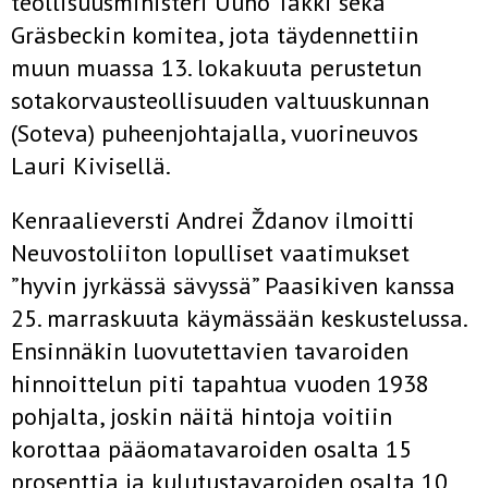
teollisuusministeri Uuno Takki sekä
Gräsbeckin komitea, jota täydennettiin
muun muassa 13. lokakuuta perustetun
sotakorvausteollisuuden valtuuskunnan
(Soteva) puheenjohtajalla, vuorineuvos
Lauri Kivisellä.
Kenraalieversti Andrei Ždanov ilmoitti
Neuvostoliiton lopulliset vaatimukset
”hyvin jyrkässä sävyssä” Paasikiven kanssa
25. marraskuuta käymässään keskustelussa.
Ensinnäkin luovutettavien tavaroiden
hinnoittelun piti tapahtua vuoden 1938
pohjalta, joskin näitä hintoja voitiin
korottaa pääomatavaroiden osalta 15
prosenttia ja kulutustavaroiden osalta 10