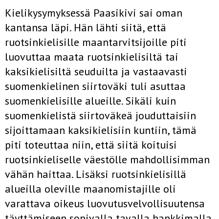
Kielikysymyksessä Paasikivi sai oman
kantansa läpi. Hän lähti siitä, että
ruotsinkielisille maantarvitsijoille piti
luovuttaa maata ruotsinkielisiltä tai
kaksikielisiltä seuduilta ja vastaavasti
suomenkielinen siirtoväki tuli asuttaa
suomenkielisille alueille. Sikäli kuin
suomenkielistä siirtoväkeä jouduttaisiin
sijoittamaan kaksikielisiin kuntiin, tämä
piti toteuttaa niin, että siitä koituisi
ruotsinkieliselle väestölle mahdollisimman
vähän haittaa. Lisäksi ruotsinkielisillä
alueilla oleville maanomistajille oli
varattava oikeus luovutusvelvollisuutensa
täyttämiseen sopivalla tavalla hankkimalla