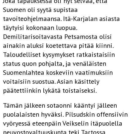
Joka tapauksessa oli nyt selvää, että
Suomen oli syytä supistaa
tavoiteohjelmaansa. Itä-Karjalan asiasta
täytyisi kokonaan luopua.
Demilitarisoitavasta Petsamosta olisi
ainakin aluksi koetettava pitää kiinni.
Taloudelliset kysymykset ratkaistaisiin
status quon pohjalta, ja venäläisten
Suomenlahtea koskeviin vaatimuksiin
voitaisiin suostua. Asian käsittely
päätettiinkin lykätä toistaiseksi.
Tämän jälkeen sotaonni kääntyi jälleen
puolalaisten hyväksi. Pilsudskin offensiivin
vyöryessä eteenpäin Veikselin itäpuolella
neuvostovaltuuskunta teki Tartossa