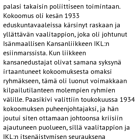
palasi takaisin poliittiseen toimintaan.
Kokoomus oli kesän 1933
eduskuntavaaleissa kärsinyt raskaan ja
yllättävän vaalitappion, joka oli johtunut
Isänmaallisen Kansanliikkeen IKL:n
esiinmarssista. Kun liikkeen
kansanedustajat olivat samana syksynä
irtaantuneet kokoomuksesta omaksi
ryhmäkseen, tämä oli luonut voimakkaan
kilpailutilanteen molempien ryhmien
välille. Paasikivi valittiin toukokuussa 1934
kokoomuksen puheenjohtajaksi, ja hän
joutui siten ottamaan johtoonsa kriisiin
ajautuneen puolueen, sillä vaalitappion ja
IKL:n itsenäistymisen seurauksena