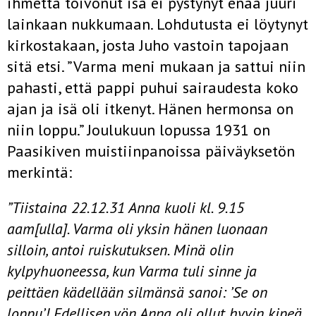
ihmettä toivonut isä ei pystynyt enää juuri
lainkaan nukkumaan. Lohdutusta ei löytynyt
kirkostakaan, josta Juho vastoin tapojaan
sitä etsi. ”Varma meni mukaan ja sattui niin
pahasti, että pappi puhui sairaudesta koko
ajan ja isä oli itkenyt. Hänen hermonsa on
niin loppu.” Joulukuun lopussa 1931 on
Paasikiven muistiinpanoissa päiväyksetön
merkintä:
”Tiistaina 22.12.31 Anna kuoli kl. 9.15
aam[ulla]. Varma oli yksin hänen luonaan
silloin, antoi ruiskutuksen. Minä olin
kylpyhuoneessa, kun Varma tuli sinne ja
peittäen kädellään silmänsä sanoi: ’Se on
loppu’! Edellisen yön Anna oli ollut hyvin kipeä.