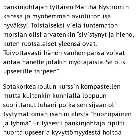
pankinjohtajan tyttären Märtha Nyströmin
kanssa ja myöhemmän avioliiton isä
hyväksyi. Toistaiseksi vielä tuntematon
morsian olisi arvatenkin ”sivistynyt ja hieno,
kuten ruotsalaiset yleensä ovat.
Toivottavasti hänen vanhempansa voivat
antaa hänelle jotakin myötäjäisiä. Se olisi
upseerille tarpeen”.
Sotakorkeakoulun kurssin kompastellen
mutta kuitenkin kunnialla loppuun
suorittanut Juhani-poika sen sijaan oli
tyytymättömän isän mielestä ”huonopäinen
ja tyhmä”. Erityisesti pankinjohtaja ripitti
nuorta upseeria kyvyttömyydestä hoitaa