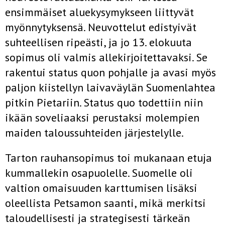
ensimmäiset aluekysymykseen liittyvät
myönnytyksensä. Neuvottelut edistyivät
suhteellisen ripeästi, ja jo 13. elokuuta
sopimus oli valmis allekirjoitettavaksi. Se
rakentui status quon pohjalle ja avasi myös
paljon kiistellyn laivaväylän Suomenlahtea
pitkin Pietariin. Status quo todettiin niin
ikään soveliaaksi perustaksi molempien
maiden taloussuhteiden järjestelylle.
Tarton rauhansopimus toi mukanaan etuja
kummallekin osapuolelle. Suomelle oli
valtion omaisuuden karttumisen lisäksi
oleellista Petsamon saanti, mikä merkitsi
taloudellisesti ja strategisesti tärkeän