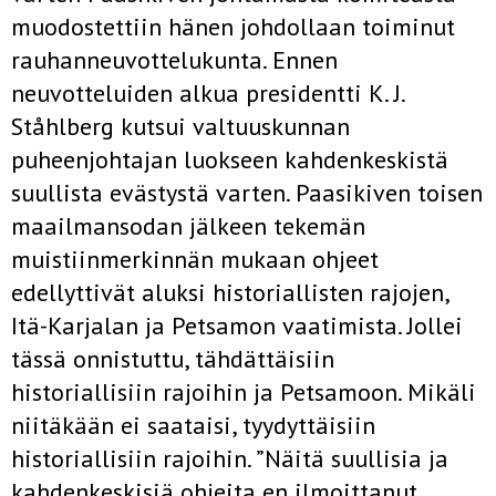
muodostettiin hänen johdollaan toiminut
rauhanneuvottelukunta. Ennen
neuvotteluiden alkua presidentti K. J.
Ståhlberg kutsui valtuuskunnan
puheenjohtajan luokseen kahdenkeskistä
suullista evästystä varten. Paasikiven toisen
maailmansodan jälkeen tekemän
muistiinmerkinnän mukaan ohjeet
edellyttivät aluksi historiallisten rajojen,
Itä-Karjalan ja Petsamon vaatimista. Jollei
tässä onnistuttu, tähdättäisiin
historiallisiin rajoihin ja Petsamoon. Mikäli
niitäkään ei saataisi, tyydyttäisiin
historiallisiin rajoihin. ”Näitä suullisia ja
kahdenkeskisiä ohjeita en ilmoittanut