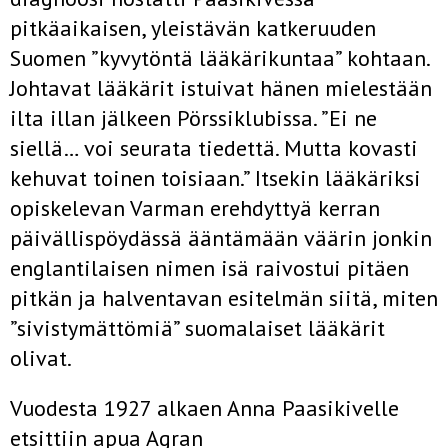
pitkäaikaisen, yleistävän katkeruuden
Suomen ”kyvytöntä lääkärikuntaa” kohtaan.
Johtavat lääkärit istuivat hänen mielestään
ilta illan jälkeen Pörssiklubissa. ”Ei ne
siellä… voi seurata tiedettä. Mutta kovasti
kehuvat toinen toisiaan.” Itsekin lääkäriksi
opiskelevan Varman erehdyttyä kerran
päivällispöydässä ääntämään väärin jonkin
englantilaisen nimen isä raivostui pitäen
pitkän ja halventavan esitelmän siitä, miten
”sivistymättömiä” suomalaiset lääkärit
olivat.
Vuodesta 1927 alkaen Anna Paasikivelle
etsittiin apua Agran