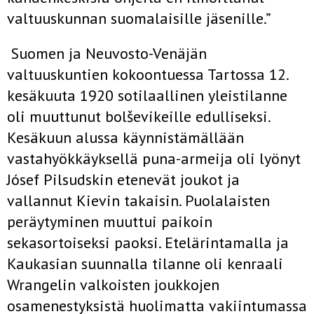
valtuuskunnan suomalaisille jäsenille.”
Suomen ja Neuvosto-Venäjän
valtuuskuntien kokoontuessa Tartossa 12.
kesäkuuta 1920 sotilaallinen yleistilanne
oli muuttunut bolševikeille edulliseksi.
Kesäkuun alussa käynnistämällään
vastahyökkäyksellä puna-armeija oli lyönyt
Jósef Pilsudskin etenevät joukot ja
vallannut Kievin takaisin. Puolalaisten
peräytyminen muuttui paikoin
sekasortoiseksi paoksi. Etelärintamalla ja
Kaukasian suunnalla tilanne oli kenraali
Wrangelin valkoisten joukkojen
osamenestyksistä huolimatta vakiintumassa