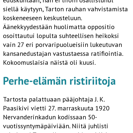
eduskuntaan, hän ei liioin osallistunut
siellä käytyyn, Tarton rauhan vahvistamista
koskeneeseen keskusteluun.
Äänekkyydestään huolimatta oppositio
osoittautui lopulta suhteellisen heikoksi
vain 27 eri porvaripuolueisiin lukeutuvan
kansanedustajan vastustaessa ratifiointia.
Kokoomuslaisia näistä oli kuusi.
Perhe-elämän ristiriitoja
Tartosta palattuaan pääjohtaja J. K.
Paasikivi vietti 27. marraskuuta 1920
Nervanderinkadun kodissaan 50-
vuotissyntymäpäiviään. Niitä juhlisti