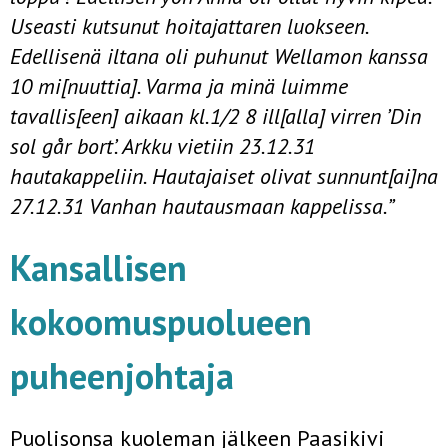
Useasti kutsunut hoitajattaren luokseen.
Edellisenä iltana oli puhunut Wellamon kanssa
10 mi[nuuttia]. Varma ja minä luimme
tavallis[een] aikaan kl.1/2 8 ill[alla] virren ’Din
sol går bort’. Arkku vietiin 23.12.31
hautakappeliin. Hautajaiset olivat sunnunt[ai]na
27.12.31 Vanhan hautausmaan kappelissa.”
Kansallisen
kokoomuspuolueen
puheenjohtaja
Puolisonsa kuoleman jälkeen Paasikivi