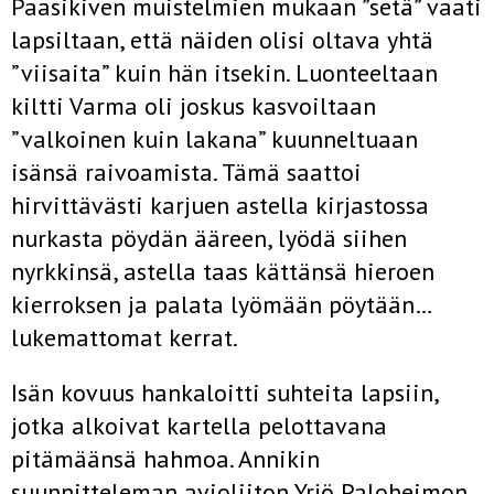
Paasikiven muistelmien mukaan ”setä” vaati
lapsiltaan, että näiden olisi oltava yhtä
”viisaita” kuin hän itsekin. Luonteeltaan
kiltti Varma oli joskus kasvoiltaan
”valkoinen kuin lakana” kuunneltuaan
isänsä raivoamista. Tämä saattoi
hirvittävästi karjuen astella kirjastossa
nurkasta pöydän ääreen, lyödä siihen
nyrkkinsä, astella taas kättänsä hieroen
kierroksen ja palata lyömään pöytään…
lukemattomat kerrat.
Isän kovuus hankaloitti suhteita lapsiin,
jotka alkoivat kartella pelottavana
pitämäänsä hahmoa. Annikin
suunnitteleman avioliiton Yrjö Paloheimon