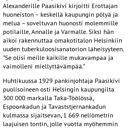
Alexanderille Paasikivi kirjoitti Erottajan
huoneiston – keskellä kaupungin pölyä ja
melua – soveltuvan huonosti molemmille
potilaille, Annalle ja Varmalle. Siksi hän
aikoi rakennuttaa omakotitalon Helsinkiin
uuden tuberkuloosisanatorion läheisyyteen.
”Se olisi meille kaikille mukavampaa ja
vaimolleni miellyttävämpää.”
Huhtikuussa 1929 pankinjohtaja Paasikivi
puolisoineen osti Helsingin kaupungilta
300 000 markalla Taka-Töölössä,
Espoonkadun ja Tavaststjernankadun
kulmassa sijaitsevan, 1 669 neliömetrin
laajuisen tontin, jolle vuotta myöhemmin