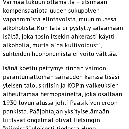
Varmaa lukuun ottamatta – etsimään
kompensaatiota uuden sukupolven
vapaammista elintavoista, muun muassa
alkoholista. Kun tätä ei pystytty salaamaan
isältä, joka tosin itsekin ahkerasti käytti
alkoholia, mutta aina kultivoidusti,
suhteiden huononemista ei voitu välttää.
Isänä koettu pettymys rinnan vaimon
parantumattoman sairauden kanssa lisäsi
yleisen talouskriisin ja KOP:n vaikeuksien
aiheuttamaa hermopainetta, joka osaltaan
1930-luvun alussa johti Paasikiven eroon
pankista. Pääjohtajan yksityiselämään
liittyvät ongelmat olivat Helsingin
”piireissä” yleisesti tiedossa Hugo