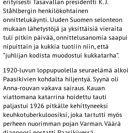
erityisesti Tasavallan presidentti K. J.
Ståhlbergin henkilökohtainen
onnittelukäynti. Uuden Suomen selonteon
mukaan lähetystöjä ja yksittäisiä vieraita
tuli pitkin päivää, onnittelusanomia saapui
nipuittain ja kukkia tuotiin niin, että
”juhlijan kodista muodostui kukkatarha”.
1920-luvun loppupuolella seuraelämä alkoi
Paasikivien kohdalta hiljentyä. Syynä oli
Anna-rouvan vakava sairaus. Kauan
viattomana katarrina hoidettu tauti
paljastui 1926 pitkälle kehittyneeksi
keuhkotuberkuloosiksi, joka tartutti myös
perheen nuorimman pojan Varman. Väärä
diagnoosi nostatti Paasikivessä