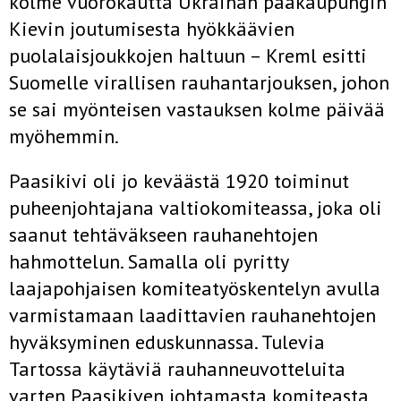
kolme vuorokautta Ukrainan pääkaupungin
Kievin joutumisesta hyökkäävien
puolalaisjoukkojen haltuun – Kreml esitti
Suomelle virallisen rauhantarjouksen, johon
se sai myönteisen vastauksen kolme päivää
myöhemmin.
Paasikivi oli jo keväästä 1920 toiminut
puheenjohtajana valtiokomiteassa, joka oli
saanut tehtäväkseen rauhanehtojen
hahmottelun. Samalla oli pyritty
laajapohjaisen komiteatyöskentelyn avulla
varmistamaan laadittavien rauhanehtojen
hyväksyminen eduskunnassa. Tulevia
Tartossa käytäviä rauhanneuvotteluita
varten Paasikiven johtamasta komiteasta