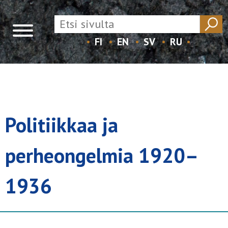
FI
EN
SV
RU
Skip
to
content
Politiikkaa ja
perheongelmia 1920–
1936