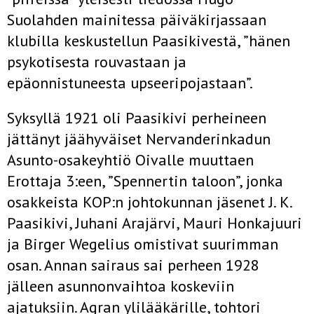
Suolahden mainitessa päiväkirjassaan
klubilla keskustellun Paasikivestä, ”hänen
psykotisesta rouvastaan ja
epäonnistuneesta upseeripojastaan”.
Syksyllä 1921 oli Paasikivi perheineen
jättänyt jäähyväiset Nervanderinkadun
Asunto-osakeyhtiö Oivalle muuttaen
Erottaja 3:een, ”Spennertin taloon”, jonka
osakkeista KOP:n johtokunnan jäsenet J. K.
Paasikivi, Juhani Arajärvi, Mauri Honkajuuri
ja Birger Wegelius omistivat suurimman
osan. Annan sairaus sai perheen 1928
jälleen asunnonvaihtoa koskeviin
ajatuksiin. Agran ylilääkärille, tohtori