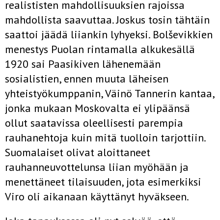
realististen mahdollisuuksien rajoissa
mahdollista saavuttaa. Joskus tosin tähtäin
saattoi jäädä liiankin lyhyeksi. Bolševikkien
menestys Puolan rintamalla alkukesällä
1920 sai Paasikiven lähenemään
sosialistien, ennen muuta läheisen
yhteistyökumppanin, Väinö Tannerin kantaa,
jonka mukaan Moskovalta ei ylipäänsä
ollut saatavissa oleellisesti parempia
rauhanehtoja kuin mitä tuolloin tarjottiin.
Suomalaiset olivat aloittaneet
rauhanneuvottelunsa liian myöhään ja
menettäneet tilaisuuden, jota esimerkiksi
Viro oli aikanaan käyttänyt hyväkseen.