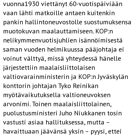
vuonna1930 viettänyt 60-vuotispäiviään
vaan lähti matkoille antaen kuitenkin
pankin hallintoneuvostolle suostumuksensa
muotokuvan maalauttamiseen. KOP:n
nelikymmenvuotisjuhlien isännöimisestä
saman vuoden helmikuussa pääjohtaja ei
voinut välttyä, missä yhteydessä hänelle
järjestettiin maalaisliittolaisen
valtiovarainministerin ja KOP:n Jyväskylän
konttorin johtajan Tyko Reinikan
myötävaikutuksella valtioneuvoksen
arvonimi. Toinen maalaisliittolainen,
puolustusministeri Juho Niukkanen tosin
vastusti asiaa hallituksessa, mutta –
havaittuaan jäävänsä yksin – pyysi, ettei