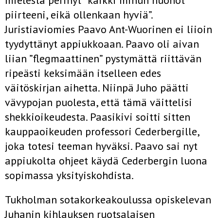
mielestä perinyt ”kaikki minun huonot
piirteeni, eikä ollenkaan hyviä”.
Juristiaviomies Paavo Ant-Wuorinen ei liioin
tyydyttänyt appiukkoaan. Paavo oli aivan
liian ”flegmaattinen” pystymättä riittävän
ripeästi keksimään itselleen edes
väitöskirjan aihetta. Niinpä Juho päätti
vävypojan puolesta, että tämä väittelisi
shekkioikeudesta. Paasikivi soitti sitten
kauppaoikeuden professori Cederbergille,
joka totesi teeman hyväksi. Paavo sai nyt
appiukolta ohjeet käydä Cederbergin luona
sopimassa yksityiskohdista.
Tukholman sotakorkeakoulussa opiskelevan
Juhanin kihlauksen ruotsalaisen