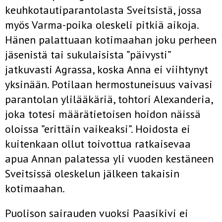
keuhkotautiparantolasta Sveitsistä, jossa
myös Varma-poika oleskeli pitkiä aikoja.
Hänen palattuaan kotimaahan joku perheen
jäsenistä tai sukulaisista ”päivysti”
jatkuvasti Agrassa, koska Anna ei viihtynyt
yksinään. Potilaan hermostuneisuus vaivasi
parantolan ylilääkäriä, tohtori Alexanderia,
joka totesi määrätietoisen hoidon näissä
oloissa ”erittäin vaikeaksi”. Hoidosta ei
kuitenkaan ollut toivottua ratkaisevaa
apua Annan palatessa yli vuoden kestäneen
Sveitsissä oleskelun jälkeen takaisin
kotimaahan.
Puolison sairauden vuoksi Paasikivi ei