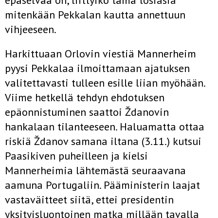
epäselvää on, liittyikö tämä tosiasia
mitenkään Pekkalan kautta annettuun
vihjeeseen.
Harkittuaan Orlovin viestiä Mannerheim
pyysi Pekkalaa ilmoittamaan ajatuksen
valitettavasti tulleen esille liian myöhään.
Viime hetkellä tehdyn ehdotuksen
epäonnistuminen saattoi Ždanovin
hankalaan tilanteeseen. Haluamatta ottaa
riskiä Ždanov samana iltana (3.11.) kutsui
Paasikiven puheilleen ja kielsi
Mannerheimia lähtemästä seuraavana
aamuna Portugaliin. Pääministerin laajat
vastaväitteet siitä, ettei presidentin
yksityisluontoinen matka millään tavalla