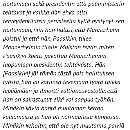
hoitamaan sekä
presidentin että pääministerin
tehtävät ja vaikka hän ehkä olisi
terveydentilansa
perusteella kyllä pystynyt sen
hoitamaan, niin hän halusi, että Mannerheim
poistui ja että hän, Paasikivi, tulee
Mannerheimin tilalle. Muistan hyvin, miten
Paasikivi koetti pakottaa Mannerheimin
luopumaan presidentin tehtävästä.
Hän
[Paasikivi] jäi tämän tästä pois hallituksen
työstä, hän jäi kotiinsa
tekemään työtä taikka
lepäämään ja ilmoitti valtioneuvostolle, että
hän on
sairastunut eikä voi saapua työhön.
Minäkin kävin häntä muutaman kerran
katsomassa ja hän oli normaalissa kunnossa.
Minäkin kehoitin, että ole nyt
muutamia päiviä