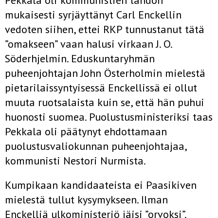
Pekkala oli kommunistien tahdon
mukaisesti syrjäyttänyt Carl Enckellin
vedoten siihen, ettei RKP tunnustanut tätä
”omakseen” vaan halusi virkaan J. O.
Söderhjelmin. Eduskuntaryhmän
puheenjohtajan John Österholmin mielestä
pietarilaissyntyisessä Enckellissä ei ollut
muuta ruotsalaista kuin se, että hän puhui
huonosti suomea. Puolustusministeriksi taas
Pekkala oli päätynyt ehdottamaan
puolustusvaliokunnan puheenjohtajaa,
kommunisti Nestori Nurmista.
Kumpikaan kandidaateista ei Paasikiven
mielestä tullut kysymykseen. Ilman
Enckelliä ulkoministeriö jäisi ”orvoksi”.