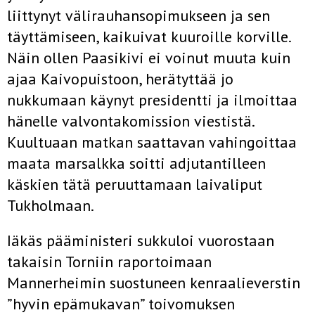
liittynyt välirauhansopimukseen ja sen
täyttämiseen, kaikuivat kuuroille korville.
Näin ollen Paasikivi ei voinut muuta kuin
ajaa Kaivopuistoon, herätyttää jo
nukkumaan käynyt presidentti ja ilmoittaa
hänelle valvontakomission viestistä.
Kuultuaan matkan saattavan vahingoittaa
maata marsalkka soitti adjutantilleen
käskien tätä peruuttamaan laivaliput
Tukholmaan.
Iäkäs pääministeri sukkuloi vuorostaan
takaisin Torniin raportoimaan
Mannerheimin suostuneen kenraalieverstin
”hyvin epämukavan” toivomuksen