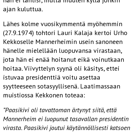
hän ei lähtisi, mutta muuten kyllä jonkin
ajan kuluttua.
Lähes kolme vuosikymmentä myöhemmin
(27.9.1974) tohtori Lauri Kalaja kertoi Urho
Kekkoselle Mannerheimin usein sanoneen
hänelle mielellään luopuvansa virastaan,
jota hän ei enää hoitanut eikä voinutkaan
hoitaa. Viivyttelyn syynä oli käsitys, ettei
istuvaa presidenttiä voitu asettaa
syytteeseen sotasyyllisenä. Laatimassaan
muistiossa Kekkonen toteaa:
”Paasikivi oli tavattoman ärtynyt siitä, että
Mannerheim ei luopunut tasavallan
presidentin
virasta. Paasikivi joutui käytännöllisesti katsoen