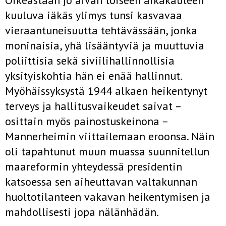
Oikeastaan jo aivan toiseen aikakauteen
kuuluva iäkäs ylimys tunsi kasvavaa
vieraantuneisuutta tehtävässään, jonka
moninaisia, yhä lisääntyviä ja muuttuvia
poliittisia sekä siviilihallinnollisia
yksityiskohtia hän ei enää hallinnut.
Myöhäissyksystä 1944 alkaen heikentynyt
terveys ja hallitusvaikeudet saivat –
osittain myös painostuskeinona –
Mannerheimin viittailemaan eroonsa. Näin
oli tapahtunut muun muassa suunnitellun
maareformin yhteydessä presidentin
katsoessa sen aiheuttavan valtakunnan
huoltotilanteen vakavan heikentymisen ja
mahdollisesti jopa nälänhädän.