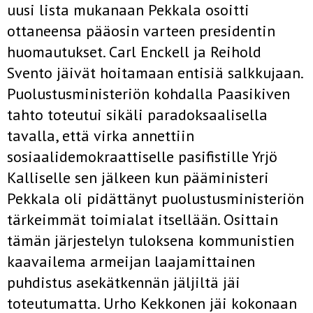
uusi lista mukanaan Pekkala osoitti
ottaneensa pääosin varteen presidentin
huomautukset. Carl Enckell ja Reihold
Svento jäivät hoitamaan entisiä salkkujaan.
Puolustusministeriön kohdalla Paasikiven
tahto toteutui sikäli paradoksaalisella
tavalla, että virka annettiin
sosiaalidemokraattiselle pasifistille Yrjö
Kalliselle sen jälkeen kun pääministeri
Pekkala oli pidättänyt puolustusministeriön
tärkeimmät toimialat itsellään. Osittain
tämän järjestelyn tuloksena kommunistien
kaavailema armeijan laajamittainen
puhdistus asekätkennän jäljiltä jäi
toteutumatta. Urho Kekkonen jäi kokonaan