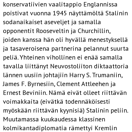
konservatiivien vaalitappio Englannissa
poistivat vuonna 1945 näyttämöltä Stalinin
sodanaikaiset aseveljet ja samalla
opponentit Rooseveltin ja Churchillin,
joiden kanssa hän oli hyvällä menestyksellä
ja tasaveroisena partnerina pelannut suurta
peliä. Yhteinen vihollinen ei enää samalla
tavalla liittänyt Neuvostoliiton diktaattoria
lännen uusiin johtajiin Harry S. Trumaniin,
James F. Byrnesiin, Clement Attleehen ja
Ernest Beviniin. Nämä eivät olleet riittävän
voimakkaita (eivätkä todennäköisesti
myöskään riittävän kyynisiä) Stalinin peliin.
Muutamassa kuukaudessa klassinen
kolmikantadiplomatia rämettyi Kremlin