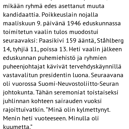
mikään ryhmä edes asettanut muuta
kandidaattia. Poikkeuslain nojalla
maaliskuun 9. päivänä 1946 eduskunnassa
toimitetun vaalin tulos muodostui
seuraavaksi: Paasikivi 159 ääntä, Ståhlberg
14, tyhjiä 11, poissa 13. Heti vaalin jälkeen
eduskunnan puhemiehistö ja ryhmien
puheenjohtajat kävivät tervehdyskäynnillä
vastavalitun presidentin luona. Seuraavana
oli vuorossa Suomi-Neuvostoliitto-Seuran
johtokunta. Tähän seremoniat toistaiseksi
juhlinnan kohteen sairauden vuoksi
rajoittuivatkin. ”Minä olin kylmettynyt.
Menin heti vuoteeseen. Minulla oli
kuumetta.”