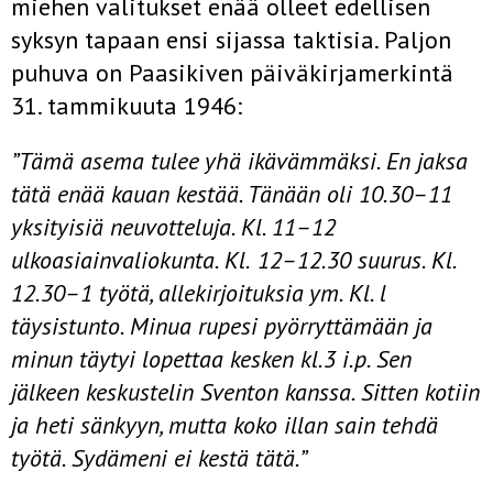
miehen valitukset enää olleet edellisen
syksyn tapaan ensi sijassa taktisia. Paljon
puhuva on Paasikiven päiväkirjamerkintä
31. tammikuuta 1946:
”Tämä asema tulee yhä ikävämmäksi. En jaksa
tätä enää kauan kestää. Tänään
oli 10.30–11
yksityisiä neuvotteluja. Kl. 11–12
ulkoasiainvaliokunta. Kl.
12–12.30 suurus. Kl.
12.30–1 työtä, allekirjoituksia ym. Kl. l
täysistunto. Minua
rupesi pyörryttämään ja
minun täytyi lopettaa kesken kl.3 i.p. Sen
jälkeen
keskustelin Sventon kanssa. Sitten kotiin
ja heti sänkyyn, mutta koko illan sain
tehdä
työtä. Sydämeni ei kestä tätä.”