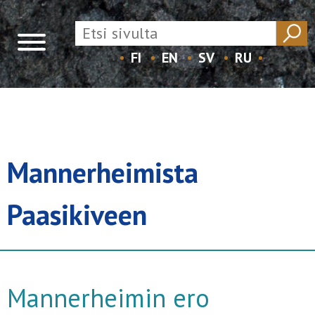
FI
EN
SV
RU
Skip
to
content
Mannerheimista
Paasikiveen
Mannerheimin ero