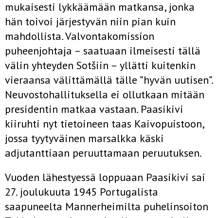
mukaisesti lykkäämään matkansa, jonka
hän toivoi järjestyvän niin pian kuin
mahdollista. Valvontakomission
puheenjohtaja – saatuaan ilmeisesti tällä
välin yhteyden Sotšiin – yllätti kuitenkin
vieraansa välittämällä tälle ”hyvän uutisen”.
Neuvostohallituksella ei ollutkaan mitään
presidentin matkaa vastaan. Paasikivi
kiiruhti nyt tietoineen taas Kaivopuistoon,
jossa tyytyväinen marsalkka käski
adjutanttiaan peruuttamaan peruutuksen.
Vuoden lähestyessä loppuaan Paasikivi sai
27. joulukuuta 1945 Portugalista
saapuneelta Mannerheimilta puhelinsoiton