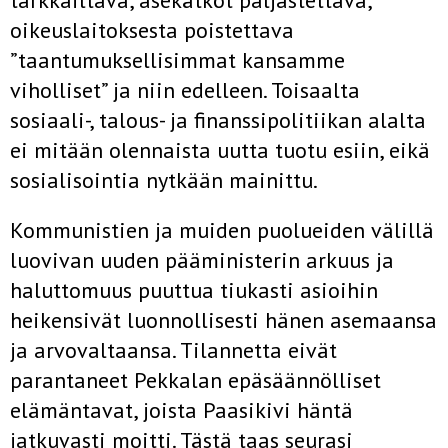
tarkkailtava, asekätköt paljastettava,
oikeuslaitoksesta poistettava
”taantumuksellisimmat kansamme
viholliset” ja niin edelleen. Toisaalta
sosiaali-, talous- ja finanssipolitiikan alalta
ei mitään olennaista uutta tuotu esiin, eikä
sosialisointia nytkään mainittu.
Kommunistien ja muiden puolueiden välillä
luovivan uuden pääministerin arkuus ja
haluttomuus puuttua tiukasti asioihin
heikensivät luonnollisesti hänen asemaansa
ja arvovaltaansa. Tilannetta eivät
parantaneet Pekkalan epäsäännölliset
elämäntavat, joista Paasikivi häntä
jatkuvasti moitti. Tästä taas seurasi