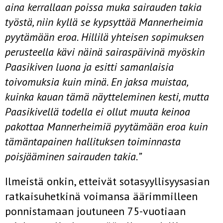
aina kerrallaan poissa muka sairauden takia
työstä, niin kyllä
se kypsyttää Mannerheimia
pyytämään eroa. Hillilä yhteisen sopimuksen
perusteella
kävi näinä sairaspäivinä myöskin
Paasikiven luona ja esitti samanlaisia
toivomuksia kuin minä. En jaksa muistaa,
kuinka kauan tämä näytteleminen
kesti, mutta
Paasikivellä todella ei ollut muuta keinoa
pakottaa Mannerheimiä
pyytämään eroa kuin
tämäntapainen hallituksen toiminnasta
poisjääminen
sairauden takia.”
Ilmeistä onkin, etteivät sotasyyllisyysasian
ratkaisuhetkinä voimansa äärimmilleen
ponnistamaan joutuneen 75-vuotiaan