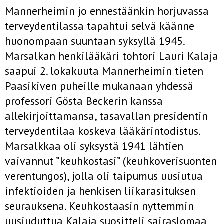
Mannerheimin jo ennestäänkin horjuvassa
terveydentilassa tapahtui selvä käänne
huonompaan suuntaan syksyllä 1945.
Marsalkan henkilääkäri tohtori Lauri Kalaja
saapui 2. lokakuuta Mannerheimin tieten
Paasikiven puheille mukanaan yhdessä
professori Gösta Beckerin kanssa
allekirjoittamansa, tasavallan presidentin
terveydentilaa koskeva lääkärintodistus.
Marsalkkaa oli syksystä 1941 lähtien
vaivannut ”keuhkostasi” (keuhkoverisuonten
verentungos), jolla oli taipumus uusiutua
infektioiden ja henkisen liikarasituksen
seurauksena. Keuhkostaasin nyttemmin
uusiuduttua Kalaja suositteli sairaslomaa