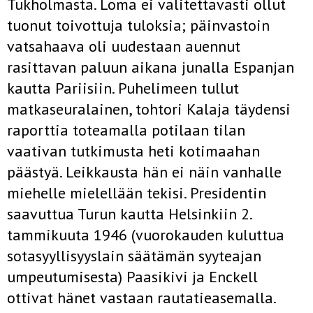
Tukholmasta. Loma ei valitettavasti ollut
tuonut toivottuja tuloksia; päinvastoin
vatsahaava oli uudestaan auennut
rasittavan paluun aikana junalla Espanjan
kautta Pariisiin. Puhelimeen tullut
matkaseuralainen, tohtori Kalaja täydensi
raporttia toteamalla potilaan tilan
vaativan tutkimusta heti kotimaahan
päästyä. Leikkausta hän ei näin vanhalle
miehelle mielellään tekisi. Presidentin
saavuttua Turun kautta Helsinkiin 2.
tammikuuta 1946 (vuorokauden kuluttua
sotasyyllisyyslain säätämän syyteajan
umpeutumisesta) Paasikivi ja Enckell
ottivat hänet vastaan rautatieasemalla.