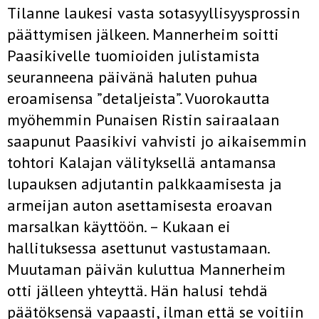
Tilanne laukesi vasta sotasyyllisyysprossin
päättymisen jälkeen. Mannerheim soitti
Paasikivelle tuomioiden julistamista
seuranneena päivänä haluten puhua
eroamisensa ”detaljeista”. Vuorokautta
myöhemmin Punaisen Ristin sairaalaan
saapunut Paasikivi vahvisti jo aikaisemmin
tohtori Kalajan välityksellä antamansa
lupauksen adjutantin palkkaamisesta ja
armeijan auton asettamisesta eroavan
marsalkan käyttöön. – Kukaan ei
hallituksessa asettunut vastustamaan.
Muutaman päivän kuluttua Mannerheim
otti jälleen yhteyttä. Hän halusi tehdä
päätöksensä vapaasti, ilman että se voitiin