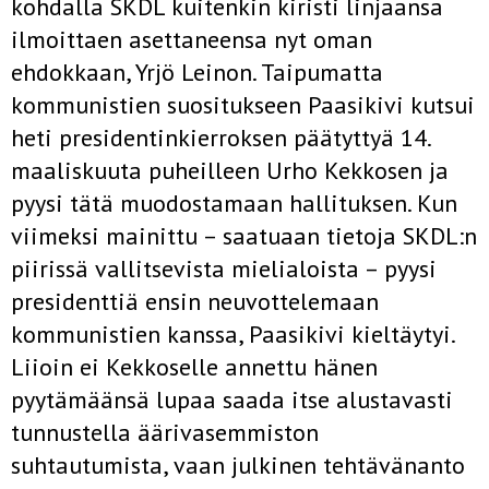
kohdalla SKDL kuitenkin kiristi linjaansa
ilmoittaen asettaneensa nyt oman
ehdokkaan, Yrjö Leinon. Taipumatta
kommunistien suositukseen Paasikivi kutsui
heti presidentinkierroksen päätyttyä 14.
maaliskuuta puheilleen Urho Kekkosen ja
pyysi tätä muodostamaan hallituksen. Kun
viimeksi mainittu – saatuaan tietoja SKDL:n
piirissä vallitsevista mielialoista – pyysi
presidenttiä ensin neuvottelemaan
kommunistien kanssa, Paasikivi kieltäytyi.
Liioin ei Kekkoselle annettu hänen
pyytämäänsä lupaa saada itse alustavasti
tunnustella äärivasemmiston
suhtautumista, vaan julkinen tehtävänanto