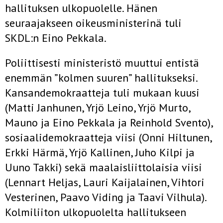
hallituksen ulkopuolelle. Hänen
seuraajakseen oikeusministerinä tuli
SKDL:n Eino Pekkala.
Poliittisesti ministeristö muuttui entistä
enemmän ”kolmen suuren” hallitukseksi.
Kansandemokraatteja tuli mukaan kuusi
(Matti Janhunen, Yrjö Leino, Yrjö Murto,
Mauno ja Eino Pekkala ja Reinhold Svento),
sosiaalidemokraatteja viisi (Onni Hiltunen,
Erkki Härmä, Yrjö Kallinen, Juho Kilpi ja
Uuno Takki) sekä maalaisliittolaisia viisi
(Lennart Heljas, Lauri Kaijalainen, Vihtori
Vesterinen, Paavo Viding ja Taavi Vilhula).
Kolmiliiton ulkopuolelta hallitukseen