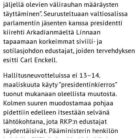
jäljellä olevien välirauhan määräysten
täyttäminen”. Seurusteltuaan valtiosalissa
parlamentin jäsenten kanssa presidentti
kiirehti Arkadianmäeltä Linnaan
tapaamaan korkeimmat siviili- ja
sotilasjohdon edustajat, joiden tervehdyksen
esitti Carl Enckell.
Hallitusneuvotteluissa ei 13–14.
maaliskuuta käyty ”presidentinkierros”
tuonut mukanaan oleellista muutosta.
Kolmen suuren muodostamaa pohjaa
pidettiin edelleen itsestään selvänä
lähtökohtana, jota RKP:n edustajat
täydentäisivät. Pääministerin henkilön