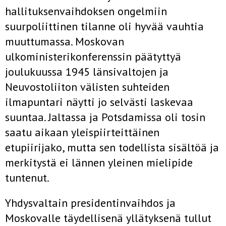
hallituksenvaihdoksen ongelmiin
suurpoliittinen tilanne oli hyvää vauhtia
muuttumassa. Moskovan
ulkoministerikonferenssin päätyttyä
joulukuussa 1945 länsivaltojen ja
Neuvostoliiton välisten suhteiden
ilmapuntari näytti jo selvästi laskevaa
suuntaa. Jaltassa ja Potsdamissa oli tosin
saatu aikaan yleispiirteittäinen
etupiirijako, mutta sen todellista sisältöä ja
merkitystä ei lännen yleinen mielipide
tuntenut.
Yhdysvaltain presidentinvaihdos ja
Moskovalle täydellisenä yllätyksenä tullut