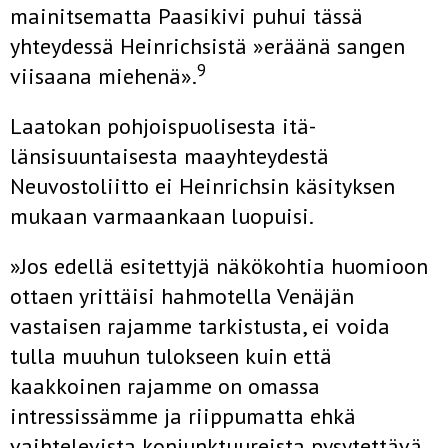
mainitsematta Paasikivi puhui tässä
yhteydessä Heinrichsistä »eräänä sangen
9
viisaana miehenä».
Laatokan pohjoispuolisesta itä-
länsisuuntaisesta maayhteydestä
Neuvostoliitto ei Heinrichsin käsityksen
mukaan varmaankaan luopuisi.
»Jos edellä esitettyjä näkökohtia huomioon
ottaen yrittäisi hahmotella Venäjän
vastaisen rajamme tarkistusta, ei voida
tulla muuhun tulokseen kuin että
kaakkoinen rajamme on omassa
intressissämme ja riippumatta ehkä
vaihtelevista konjunktuureista pysytettävä