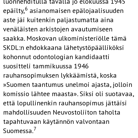
luonnehditulla tavalla jo elokuussa 1945
6
epäilty,
asianomaisen epälojaalisuuden
aste jäi kuitenkin paljastumatta aina
venäläisten arkistojen avautumiseen
saakka. Moskovan ulkoministeriölle tämä
SKDL:n ehdokkaana lähetystöpäälliköksi
kohonnut odontologian kandidaatti
suositteli tammikuussa 1946
rauhansopimuksen lykkäämistä, koska
»Suomen taantumus unelmoi ajasta, jolloin
komissio lähtee maasta». Siksi oli suotavaa,
että lopullinenkin rauhansopimus jättäisi
mahdollisuuden Neuvostoliiton taholta
tapahtuvaan käytännön valvontaan
7
Suomessa.