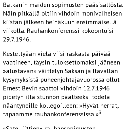
Balkanin maiden sopimusten pääsisällöstä.
Näin pitkällä oltiin vihdoin monivaiheisen
kiistan jälkeen heinäkuun ensimmäisellä
viikolla. Rauhankonferenssi kokoontuisi
29.7.1946.
Kestettyään vielä viisi raskasta päivää
vaatineen, täysin tuloksettomaksi jääneen
»alustavan» väittelyn Saksan ja Itävallan
kysymyksistä puheenjohtajavuorossa ollut
Ernest Bevin saattoi vihdoin 12.7.1946
pidetyn iltaistunnon päätteeksi todeta
nääntyneille kollegoilleen: »Hyvät herrat,
3
tapaamme rauhankonferenssissa.»
»Satelliittien» rauhansopimusten