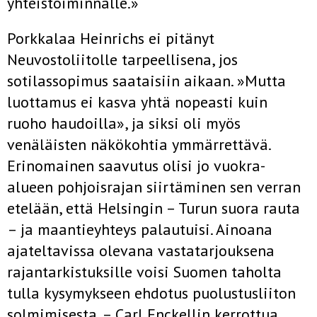
yhteistoiminnalle.»
Porkkalaa Heinrichs ei pitänyt
Neuvostoliitolle tarpeellisena, jos
sotilassopimus saataisiin aikaan. »Mutta
luottamus ei kasva yhtä nopeasti kuin
ruoho haudoilla», ja siksi oli myös
venäläisten näkökohtia ymmärrettävä.
Erinomainen saavutus olisi jo vuokra-
alueen pohjoisrajan siirtäminen sen verran
etelään, että Helsingin – Turun suora rauta
– ja maantieyhteys palautuisi. Ainoana
ajateltavissa olevana vastatarjouksena
rajantarkistuksille voisi Suomen taholta
tulla kysymykseen ehdotus puolustusliiton
solmimisesta. – Carl Enckellin kerrottua