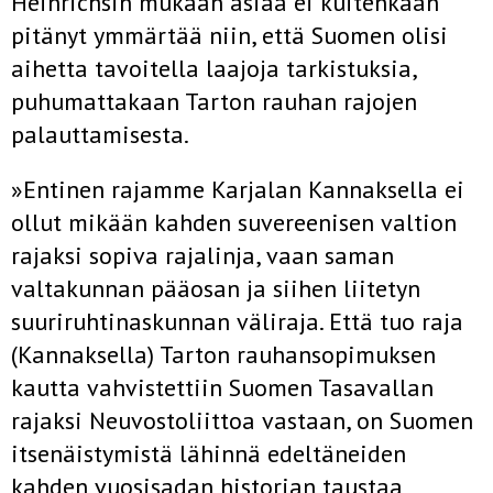
Heinrichsin mukaan asiaa ei kuitenkaan
pitänyt ymmärtää niin, että Suomen olisi
aihetta tavoitella laajoja tarkistuksia,
puhumattakaan Tarton rauhan rajojen
palauttamisesta.
»Entinen rajamme Karjalan Kannaksella ei
ollut mikään kahden suvereenisen valtion
rajaksi sopiva rajalinja, vaan saman
valtakunnan pääosan ja siihen liitetyn
suuriruhtinaskunnan väliraja. Että tuo raja
(Kannaksella) Tarton rauhansopimuksen
kautta vahvistettiin Suomen Tasavallan
rajaksi Neuvostoliittoa vastaan, on Suomen
itsenäistymistä lähinnä edeltäneiden
kahden vuosisadan historian taustaa