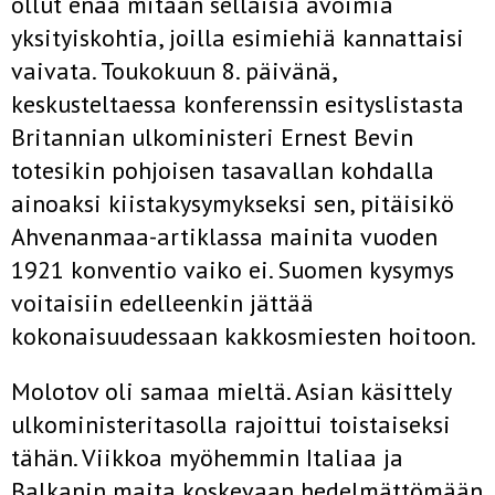
ollut enää mitään sellaisia avoimia
yksityiskohtia, joilla esimiehiä kannattaisi
vaivata. Toukokuun 8. päivänä,
keskusteltaessa konferenssin esityslistasta
Britannian ulkoministeri Ernest Bevin
totesikin pohjoisen tasavallan kohdalla
ainoaksi kiistakysymykseksi sen, pitäisikö
Ahvenanmaa-artiklassa mainita vuoden
1921 konventio vaiko ei. Suomen kysymys
voitaisiin edelleenkin jättää
kokonaisuudessaan kakkosmiesten hoitoon.
Molotov oli samaa mieltä. Asian käsittely
ulkoministeritasolla rajoittui toistaiseksi
tähän. Viikkoa myöhemmin Italiaa ja
Balkanin maita koskevaan hedelmättömään