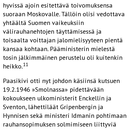
hyvissä ajoin esitettävä toivomuksensa
suoraan Moskovalle. Tällöin olisi vedottava
yhtäältä Suomen vaikeuksiin
välirauhanehtojen täyttämisessä ja
toisaalta voittajan jalomielisyyteen pientä
kansaa kohtaan. Pääministerin mielestä
tosin jälkimmäinen perustelu oli kuitenkin
11
heikko.
Paasikivi otti nyt johdon käsiinsä kutsuen
19.2.1946 »Smolnassa» pidettävään
kokoukseen ulkoministerit Enckellin ja
Sventon, lähettiläät Gripenbergin ja
Hynnisen sekä ministeri Idmanin pohtimaan
rauhansopimuksen solmimiseen liittyviä