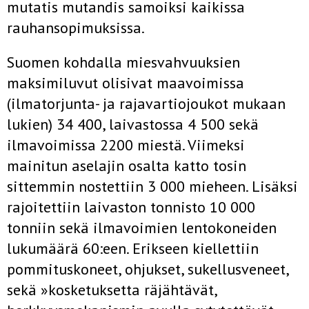
mutatis mutandis samoiksi kaikissa
rauhansopimuksissa.
Suomen kohdalla miesvahvuuksien
maksimiluvut olisivat maavoimissa
(ilmatorjunta- ja rajavartiojoukot mukaan
lukien) 34 400, laivastossa 4 500 sekä
ilmavoimissa 2200 miestä. Viimeksi
mainitun aselajin osalta katto tosin
sittemmin nostettiin 3 000 mieheen. Lisäksi
rajoitettiin laivaston tonnisto 10 000
tonniin sekä ilmavoimien lentokoneiden
lukumäärä 60:een. Erikseen kiellettiin
pommituskoneet, ohjukset, sukellusveneet,
sekä »kosketuksetta räjähtävät,