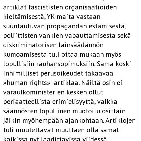
artiklat fascististen organisaatioiden
kieltämisestä, YK-maita vastaan
suuntautuvan propagandan estämisestä,
poliittisten vankien vapauttamisesta sekä
diskriminatorisen lainsäädännön
kumoamisesta tuli ottaa mukaan myös
lopullisiin rauhansopimuksiin. Sama koski
inhimilliset perusoikeudet takaavaa
»human rights» -artiklaa. Näiltä osin ei
varaulkoministerien kesken ollut
periaatteellista erimielisyyttä, vaikka
säännösten lopullinen muotoilu osittain
jäikin myöhempään ajankohtaan. Artiklojen
tuli muutettavat muuttaen olla samat
kaikissa nyt laadittavissa viidessä