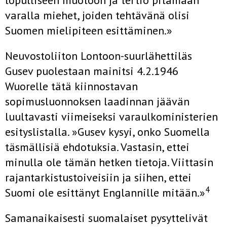
lopulliseen muotoon ja tertio pitämään
varalla miehet, joiden tehtävänä olisi
Suomen mielipiteen esittäminen.»
Neuvostoliiton Lontoon-suurlähettiläs
Gusev puolestaan mainitsi 4.2.1946
Wuorelle tätä kiinnostavan
sopimusluonnoksen laadinnan jäävän
luultavasti viimeiseksi varaulkoministerien
esityslistalla. »Gusev kysyi, onko Suomella
täsmällisiä ehdotuksia. Vastasin, ettei
minulla ole tämän hetken tietoja. Viittasin
rajantarkistustoiveisiin ja siihen, ettei
4
Suomi ole esittänyt Englannille mitään.»
Samanaikaisesti suomalaiset pysyttelivät