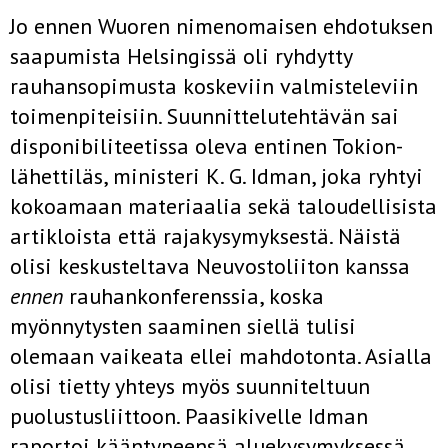
Jo ennen Wuoren nimenomaisen ehdotuksen
saapumista Helsingissä oli ryhdytty
rauhansopimusta koskeviin valmisteleviin
toimenpiteisiin. Suunnittelutehtävän sai
disponibiliteetissa oleva entinen Tokion-
lähettiläs, ministeri K. G. Idman, joka ryhtyi
kokoamaan materiaalia sekä taloudellisista
artikloista että rajakysymyksestä. Näistä
olisi keskusteltava Neuvostoliiton kanssa
ennen
rauhankonferenssia, koska
myönnytysten saaminen siellä tulisi
olemaan vaikeata ellei mahdotonta. Asialla
olisi tietty yhteys myös suunniteltuun
puolustusliittoon. Paasikivelle Idman
raportoi kääntyneensä aluekysymyksessä