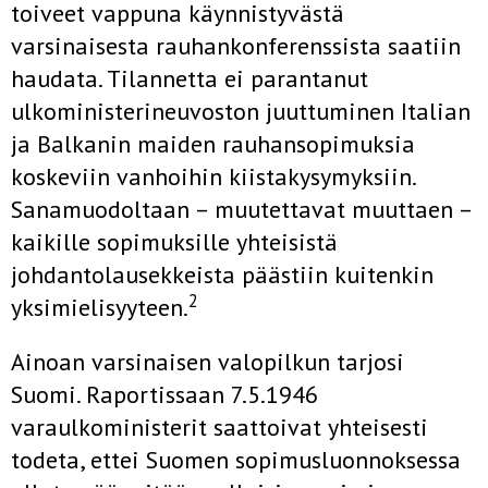
toiveet vappuna käynnistyvästä
varsinaisesta rauhankonferenssista saatiin
haudata. Tilannetta ei parantanut
ulkoministerineuvoston juuttuminen Italian
ja Balkanin maiden rauhansopimuksia
koskeviin vanhoihin kiistakysymyksiin.
Sanamuodoltaan – muutettavat muuttaen –
kaikille sopimuksille yhteisistä
johdantolausekkeista päästiin kuitenkin
2
yksimielisyyteen.
Ainoan varsinaisen valopilkun tarjosi
Suomi. Raportissaan 7.5.1946
varaulkoministerit saattoivat yhteisesti
todeta, ettei Suomen sopimusluonnoksessa