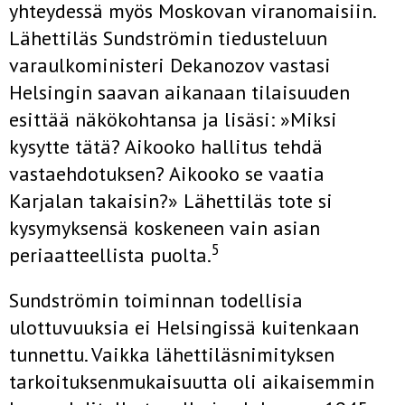
yhteydessä myös Moskovan viranomaisiin.
Lähettiläs Sundströmin tiedusteluun
varaulkoministeri Dekanozov vastasi
Helsingin saavan aikanaan tilaisuuden
esittää näkökohtansa ja lisäsi: »Miksi
kysytte tätä? Aikooko hallitus tehdä
vastaehdotuksen? Aikooko se vaatia
Karjalan takaisin?» Lähettiläs tote­ si
kysymyksensä koskeneen vain asian
5
periaatteellista puolta.
Sundströmin toiminnan todellisia
ulottuvuuksia ei Helsingissä kuitenkaan
tunnettu. Vaikka lähettiläsnimityksen
tarkoituksenmukaisuutta oli aikaisemmin