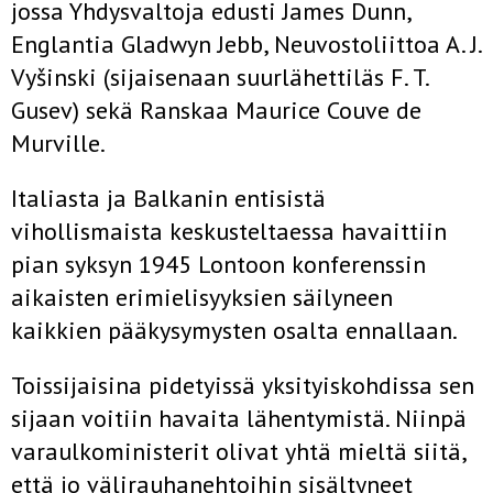
jossa Yhdysvaltoja edusti James Dunn,
Englantia Gladwyn Jebb, Neuvostoliittoa A. J.
Vyšinski (sijaisenaan suurlähettiläs F. T.
Gusev) sekä Ranskaa Maurice Couve de
Murville.
Italiasta ja Balkanin entisistä
vihollismaista keskusteltaessa havaittiin
pian syksyn 1945 Lontoon konferenssin
aikaisten erimielisyyksien säilyneen
kaikkien pääkysymysten osalta ennallaan.
Toissijaisina pidetyissä yksityiskohdissa sen
sijaan voitiin havaita lähentymistä. Niinpä
varaulkoministerit olivat yhtä mieltä siitä,
että jo välirauhanehtoihin sisältyneet