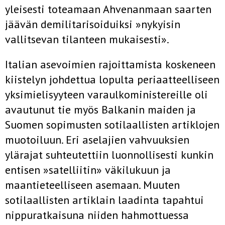
yleisesti toteamaan Ahvenanmaan saarten
jäävän demilitarisoiduiksi »nykyisin
vallitsevan tilanteen mukaisesti».
Italian asevoimien rajoittamista koskeneen
kiistelyn johdettua lopulta periaatteelliseen
yksimielisyyteen varaulkoministereille oli
avautunut tie myös Balkanin maiden ja
Suomen sopimusten sotilaallisten artiklojen
muotoiluun. Eri aselajien vahvuuksien
ylärajat suhteutettiin luonnollisesti kunkin
entisen »satelliitin» väkilukuun ja
maantieteelliseen asemaan. Muuten
sotilaallisten artiklain laadinta tapahtui
nippuratkaisuna niiden hahmottuessa