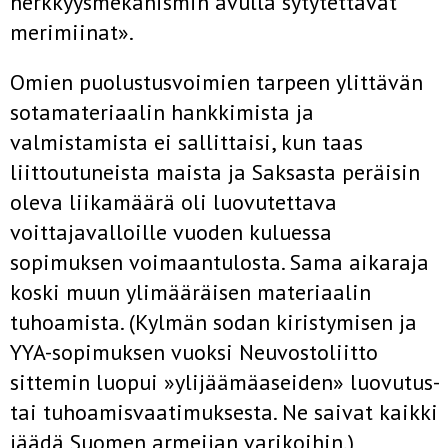
herkkyysmekanismin avulla sytytettävät
merimiinat».
Omien puolustusvoimien tarpeen ylittävän
sotamateriaalin hankkimista ja
valmistamista ei sallittaisi, kun taas
liittoutuneista maista ja Saksasta peräisin
oleva liikamäärä oli luovutettava
voittajavalloille vuoden kuluessa
sopimuksen voimaantulosta. Sama aikaraja
koski muun ylimääräisen materiaalin
tuhoamista. (Kylmän sodan kiristymisen ja
YYA-sopimuksen vuoksi Neuvostoliitto
sittemin luopui »ylijäämäaseiden» luovutus-
tai tuhoamisvaatimuksesta. Ne saivat kaikki
jäädä Suomen armeijan varikoihin.)