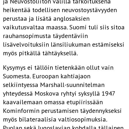
ja Neuvostoliiton välillä tarkoituksena
heikentää todellisen neuvostoystävyyden
perustaa ja lisätä anglosaksien
vaikutusvaltaa maassa. Suomi tuli siis sitoa
rauhansopimusta täydentäviin
lisävelvoituksiin länsiliukuman estämiseksi
myös pitkällä tähtäyksellä.
Kysymys ei tällöin tietenkään ollut vain
Suomesta. Euroopan kahtiajaon
selkiintyessa Marshall-suunnitelman
yhteydessä Moskova ryhtyi syksyllä 1947
kaavailemaan omassa etupiirissään
Kominformin perustamisen täydennykseksi
myös bilateraalisia valtiosopimuksia.
Puolan sekä Jugoslavian kohdalla tällainen