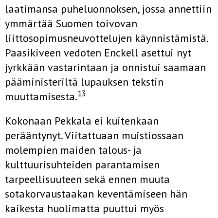
laatimansa puheluonnoksen, jossa annettiin
ymmärtää Suomen toivovan
liittosopimusneuvottelujen käynnistämistä.
Paasikiveen vedoten Enckell asettui nyt
jyrkkään vastarintaan ja onnistui saamaan
pääministeriltä lupauksen tekstin
13
muuttamisesta.
Kokonaan Pekkala ei kuitenkaan
perääntynyt. Viitattuaan muistiossaan
molempien maiden talous- ja
kulttuurisuhteiden parantamisen
tarpeellisuuteen sekä ennen muuta
sotakorvaustaakan keventämiseen hän
kaikesta huolimatta puuttui myös