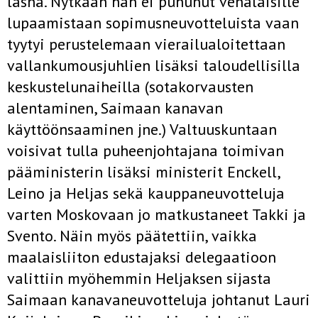
läsnä. Nytkään hän ei puhunut venäläisille
lupaamistaan sopimusneuvotteluista vaan
tyytyi perustelemaan vierailualoitettaan
vallankumousjuhlien lisäksi taloudellisilla
keskustelunaiheilla (sotakorvausten
alentaminen, Saimaan kanavan
käyttöönsaaminen jne.) Valtuuskuntaan
voisivat tulla puheenjohtajana toimivan
pääministerin lisäksi ministerit Enckell,
Leino ja Heljas sekä kauppaneuvotteluja
varten Moskovaan jo matkustaneet Takki ja
Svento. Näin myös päätettiin, vaikka
maalaisliiton edustajaksi delegaatioon
valittiin myöhemmin Heljaksen sijasta
Saimaan kanavaneuvotteluja johtanut Lauri