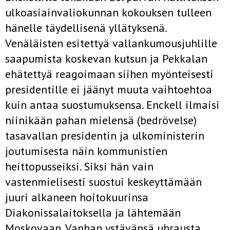
ulkoasiainvaliokunnan kokouksen tulleen
hänelle täydellisenä yllätyksenä.
Venäläisten esitettyä vallankumousjuhlille
saapumista koskevan kutsun ja Pekkalan
ehätettyä reagoimaan siihen myönteisesti
presidentille ei jäänyt muuta vaihtoehtoa
kuin antaa suostumuksensa. Enckell ilmaisi
niinikään pahan mielensä (bedrövelse)
tasavallan presidentin ja ulkoministerin
joutumisesta näin kommunistien
heittopusseiksi. Siksi hän vain
vastenmielisesti suostui keskeyttämään
juuri alkaneen hoitokuurinsa
Diakonissalaitoksella ja lähtemään
Moskovaan. Vanhan ystävänsä uhrausta