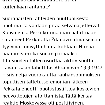
3
kuitenkaan antanut.
Suoranaisten lähteiden puuttumisesta
huolimatta voidaan pitää selvänä, etteivät
Kuusinen ja Pessi kotimaahan palattuaan
salanneet Pekkalalta Ždanovin ilmaisemaa
tyytymättömyyttä häntä kohtaan. Niinpä
pääministeri katsoikin parhaaksi
tilaisuuden tullen osoittaa aktiivisuutta.
Tavatessaan lähettiläs Abramovin 19.9.1947
– siis neljä vuorokautta rauhansopimuksen
lopullisen talletusseremonian jälkeen –
Pekkala ehdotti puolustusliittoa koskevien
neuvottelujen aloittamista. Tällä kertaa
reaktio Moskovassa oli positiivinen.