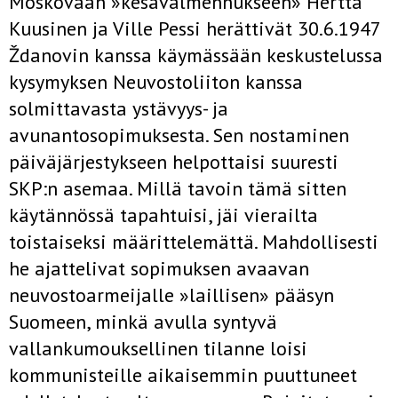
Moskovaan »kesävalmennukseen» Hertta
Kuusinen ja Ville Pessi herättivät 30.6.1947
Ždanovin kanssa käymässään keskustelussa
kysymyksen Neuvostoliiton kanssa
solmittavasta ystävyys- ja
avunantosopimuksesta. Sen nostaminen
päiväjärjestykseen helpottaisi suuresti
SKP:n asemaa. Millä tavoin tämä sitten
käytännössä tapahtuisi, jäi vierailta
toistaiseksi määrittelemättä. Mahdollisesti
he ajattelivat sopimuksen avaavan
neuvostoarmeijalle »laillisen» pääsyn
Suomeen, minkä avulla syntyvä
vallankumouksellinen tilanne loisi
kommunisteille aikaisemmin puuttuneet