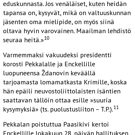
eduskunnasta. Jos venäläiset, kuten heidän
tapansa on, kysyvät, mikä on valtuuskunnan
jäsenten oma mielipide, on myös siinä
oltava hyvin varovainen. Maailman lehdistö
10
seuraa heitä.»
Varmemmaksi vakuudeksi presidentti
korosti Pekkalalle ja Enckellille
luopuneensa Ždanovin keväällä
tarjoamasta lomamatkasta Krimille, koska
hän epäili neuvostoliittolaisten isäntien
saattavan tällöin ottaa esille »suuria
11
kysymyksiä» (ts. puolustusliiton – T.P.).
Pekkalan poistuttua Paasikivi kertoi
Enckellille lokakuun 28. päivän hallituksen