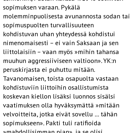
sopimuksen varaan. Pykälä
molemminpuolisesta avunannosta sodan tai
sopimuspuolten turvallisuuteen
kohdistuvan uhan yhteydessä kohdistui
nimenomaisesti – ei vain Saksaan ja sen
liittolaisiin – vaan myös »mihin tahansa
muuhun aggressiiviseen valtioon». YK:n
peruskirjasta ei puhuttu mitään.
Tavanomaisen, toista osapuolta vastaan
kohdistuviin liittoihin osallistumista
koskevan kiellon lisäksi luonnos sisälsi
vaatimuksen olla hyväksymättä »mitään
velvoitteita, jotka eivät sovellu … tähän
sopimukseen». Pakti tuli ratifioida
»mahdollisimman pian», ja se olisi