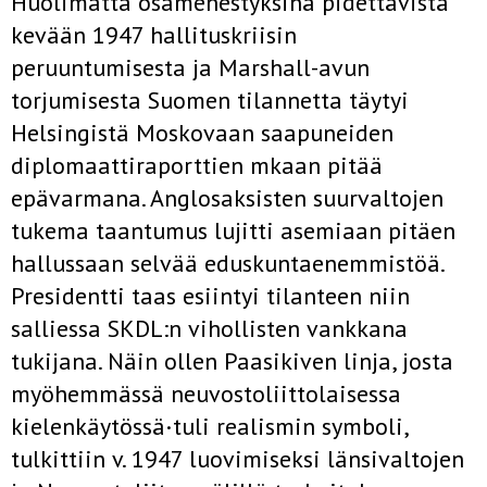
Huolimatta osamenestyksinä pidettävistä
kevään 1947 hallituskriisin
peruuntumisesta ja Marshall-avun
torjumisesta Suomen tilannetta täytyi
Helsingistä Moskovaan saapuneiden
diplomaattiraporttien mkaan pitää
epävarmana. Anglosaksisten suurvaltojen
tukema taantumus lujitti asemiaan pitäen
hallussaan selvää eduskuntaenemmistöä.
Presidentti taas esiintyi tilanteen niin
salliessa SKDL:n vihollisten vankkana
tukijana. Näin ollen Paasikiven linja, josta
myöhemmässä neuvostoliittolaisessa
kielenkäytössä·tuli realismin symboli,
tulkittiin v. 1947 luovimiseksi länsivaltojen