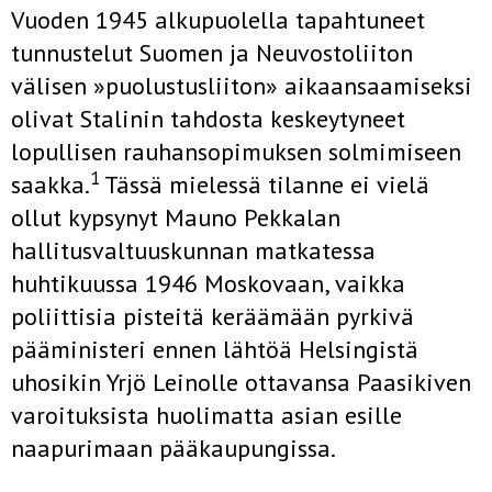
Vuoden 1945 alkupuolella tapahtuneet
tunnustelut Suomen ja Neuvostoliiton
välisen »puolustusliiton» aikaansaamiseksi
olivat Stalinin tahdosta keskeytyneet
lopullisen rauhansopimuksen solmimiseen
1
saakka.
Tässä mielessä tilanne ei vielä
ollut kypsynyt Mauno Pekkalan
hallitusvaltuuskunnan matkatessa
huhtikuussa 1946 Moskovaan, vaikka
poliittisia pisteitä keräämään pyrkivä
pääministeri ennen lähtöä Helsingistä
uhosikin Yrjö Leinolle ottavansa Paasikiven
varoituksista huolimatta asian esille
naapurimaan pääkaupungissa.