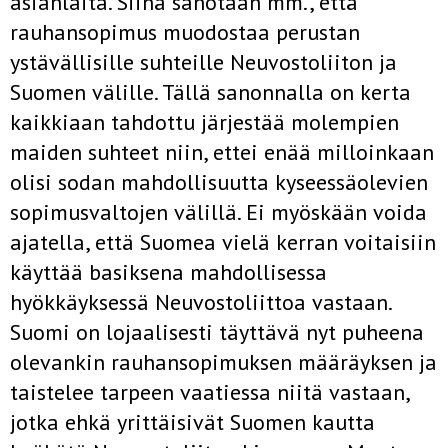
asianlaita. Siinä sanotaan mm., että
rauhansopimus muodostaa perustan
ystävällisille suhteille Neuvostoliiton ja
Suomen välille. Tällä sanonnalla on kerta
kaikkiaan tahdottu järjestää molempien
maiden suhteet niin, ettei enää milloinkaan
olisi sodan mahdollisuutta kyseessäolevien
sopimusvaltojen välillä. Ei myöskään voida
ajatella, että Suomea vielä kerran voitaisiin
käyttää basiksena mahdollisessa
hyökkäyksessä Neuvostoliittoa vastaan.
Suomi on lojaalisesti täyttävä nyt puheena
olevankin rauhansopimuksen määräyksen ja
taistelee tarpeen vaatiessa niitä vastaan,
jotka ehkä yrittäisivät Suomen kautta