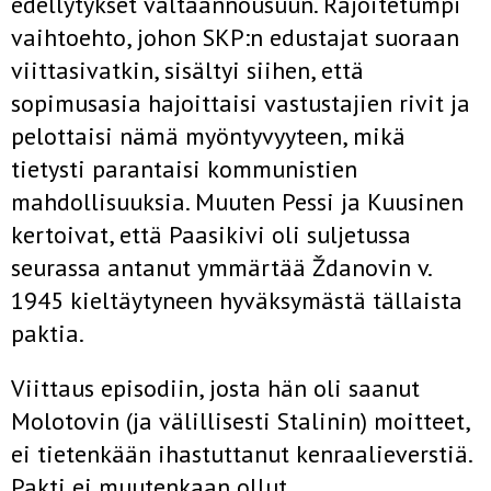
edellytykset valtaannousuun. Rajoitetumpi
vaihtoehto, johon SKP:n edustajat suoraan
viittasivatkin, sisältyi siihen, että
sopimusasia hajoittaisi vastustajien rivit ja
pelottaisi nämä myöntyvyyteen, mikä
tietysti parantaisi kommunistien
mahdollisuuksia. Muuten Pessi ja Kuusinen
kertoivat, että Paasikivi oli suljetussa
seurassa antanut ymmärtää Ždanovin v.
1945 kieltäytyneen hyväksymästä tällaista
paktia.
Viittaus episodiin, josta hän oli saanut
Molotovin (ja välillisesti Stalinin) moitteet,
ei tietenkään ihastuttanut kenraalieverstiä.
Pakti ei muutenkaan ollut