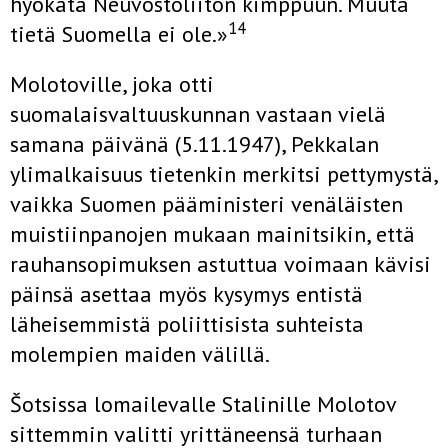
hyökätä Neuvostoliiton kimppuun. Muuta
14
tietä Suomella ei ole.»
Molotoville, joka otti
suomalaisvaltuuskunnan vastaan vielä
samana päivänä (5.11.1947), Pekkalan
ylimalkaisuus tietenkin merkitsi pettymystä,
vaikka Suomen pääministeri venäläisten
muistiinpanojen mukaan mainitsikin, että
rauhansopimuksen astuttua voimaan kävisi
päinsä asettaa myös kysymys entistä
läheisemmistä poliittisista suhteista
molempien maiden välillä.
Šotsissa lomailevalle Stalinille Molotov
sittemmin valitti yrittäneensä turhaan