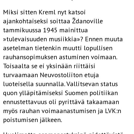
Miksi sitten Kreml nyt katsoi
ajankohtaiseksi soittaa Ždanoville
tammikuussa 1945 mainittua
»tulevaisuuden musiikkia»? Ennen muuta
asetelman tietenkin muutti lopullisen
rauhansopimuksen astuminen voimaan.
Toisaalta se ei yksinään riittäisi
turvaamaan Neuvostoliiton etuja
luoteisella suunnalla. Vallitsevan status
quon ylläpitämiseksi Suomen politiikan
ennustettavuus oli pyrittävä takaamaan
myös rauhan voimaanastumisen ja LVK:n
poistumisen jälkeen.