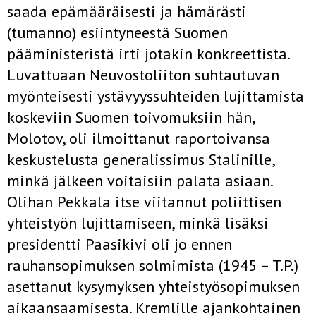
saada epämääräisesti ja hämärästi
(tumanno) esiintyneestä Suomen
pääministeristä irti jotakin konkreettista.
Luvattuaan Neuvostoliiton suhtautuvan
myönteisesti ystävyyssuhteiden lujittamista
koskeviin Suomen toivomuksiin hän,
Molotov, oli ilmoittanut raportoivansa
keskustelusta generalissimus Stalinille,
minkä jälkeen voitaisiin palata asiaan.
Olihan Pekkala itse viitannut poliittisen
yhteistyön lujittamiseen, minkä lisäksi
presidentti Paasikivi oli jo ennen
rauhansopimuksen solmimista (1945 – T.P.)
asettanut kysymyksen yhteistyösopimuksen
aikaansaamisesta. Kremlille ajankohtainen