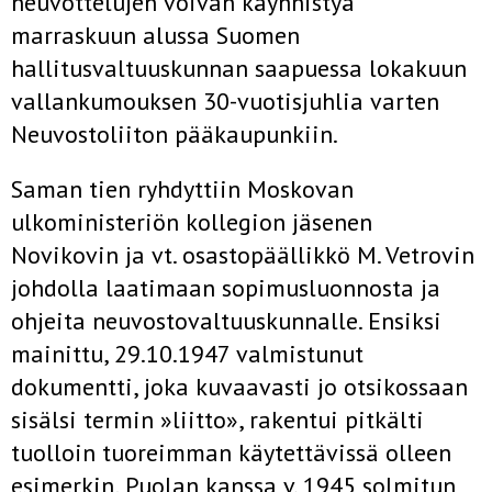
neuvottelujen voivan käynnistyä
marraskuun alussa Suomen
hallitusvaltuuskunnan saapuessa lokakuun
vallankumouksen 30-vuotisjuhlia varten
Neuvostoliiton pääkaupunkiin.
Saman tien ryhdyttiin Moskovan
ulkoministeriön kollegion jäsenen
Novikovin ja vt. osastopäällikkö M. Vetrovin
johdolla laatimaan sopimusluonnosta ja
ohjeita neuvostovaltuuskunnalle. Ensiksi
mainittu, 29.10.1947 valmistunut
dokumentti, joka kuvaavasti jo otsikossaan
sisälsi termin »liitto», rakentui pitkälti
tuolloin tuoreimman käytettävissä olleen
esimerkin, Puolan kanssa v. 1945 solmitun