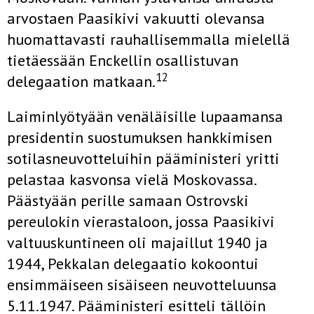
arvostaen Paasikivi vakuutti olevansa
huomattavasti rauhallisemmalla mielellä
tietäessään Enckellin osallistuvan
12
delegaation matkaan.
Laiminlyötyään venäläisille lupaamansa
presidentin suostumuksen hankkimisen
sotilasneuvotteluihin pääministeri yritti
pelastaa kasvonsa vielä Moskovassa.
Päästyään perille samaan Ostrovski
pereulokin vierastaloon, jossa Paasikivi
valtuuskuntineen oli majaillut 1940 ja
1944, Pekkalan delegaatio kokoontui
ensimmäiseen sisäiseen neuvotteluunsa
5.11.1947. Pääministeri esitteli tällöin