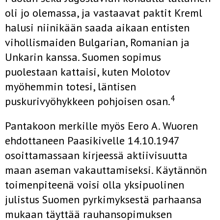
oli jo olemassa, ja vastaavat paktit Kreml
halusi niinikään saada aikaan entisten
vihollismaiden Bulgarian, Romanian ja
Unkarin kanssa. Suomen sopimus
puolestaan kattaisi, kuten Molotov
myöhemmin totesi, läntisen
4
puskurivyöhykkeen pohjoisen osan.
Pantakoon merkille myös Eero A. Wuoren
ehdottaneen Paasikivelle 14.10.1947
osoittamassaan kirjeessä aktiivisuutta
maan aseman vakauttamiseksi. Käytännön
toimenpiteenä voisi olla yksipuolinen
julistus Suomen pyrkimyksestä parhaansa
mukaan täyttää rauhansopimuksen