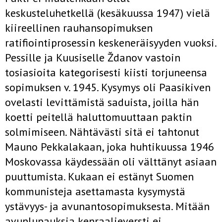
keskusteluhetkellä (kesäkuussa 1947) vielä
kiireellinen rauhansopimuksen
ratifiointiprosessin keskeneräisyyden vuoksi.
Pessille ja Kuusiselle Ždanov vastoin
tosiasioita kategorisesti kiisti torjuneensa
sopimuksen v. 1945. Kysymys oli Paasikiven
ovelasti levittämistä saduista, joilla hän
koetti peitellä haluttomuuttaan paktin
solmimiseen. Nähtävästi sitä ei tahtonut
Mauno Pekkalakaan, joka huhtikuussa 1946
Moskovassa käydessään oli välttänyt asiaan
puuttumista. Kukaan ei estänyt Suomen
kommunisteja asettamasta kysymystä
ystävyys- ja avunantosopimuksesta. Mitään
avunlupauksia kenraalieversti ei