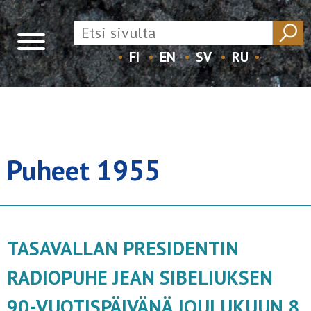
FI
EN
SV
RU
Skip
to
content
Puheet 1955
TASAVALLAN PRESIDENTIN
RADIOPUHE JEAN SIBELIUKSEN
90-VUOTISPÄIVÄNÄ JOULUKUUN 8