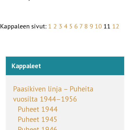
Kappaleen sivut:
1
2
3
4
5
6
7
8
9
10
11
12
Kappaleet
Paasikiven linja – Puheita
vuosilta 1944–1956
Puheet 1944
Puheet 1945
Puheet 1946