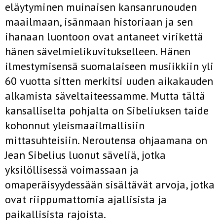
eläytyminen muinaisen kansanrunouden
maailmaan, isänmaan historiaan ja sen
ihanaan luontoon ovat antaneet virikettä
hänen sävelmielikuvitukselleen. Hänen
ilmestymisensä suomalaiseen musiikkiin yli
60 vuotta sitten merkitsi uuden aikakauden
alkamista säveltaiteessamme. Mutta tältä
kansalliselta pohjalta on Sibeliuksen taide
kohonnut yleismaailmallisiin
mittasuhteisiin. Neroutensa ohjaamana on
Jean Sibelius luonut säveliä, jotka
yksilöllisessä voimassaan ja
omaperäisyydessään sisältävät arvoja, jotka
ovat riippumattomia ajallisista ja
paikallisista rajoista.