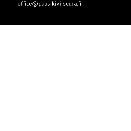
office@paasikivi-seura.fi
Tekijät
ja tukijat