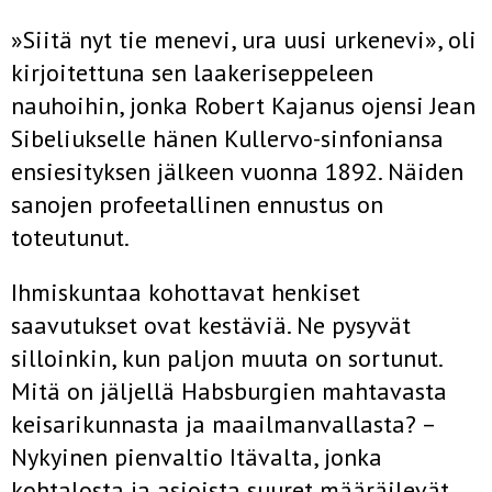
»Siitä nyt tie menevi, ura uusi urkenevi», oli
kirjoitettuna sen laakeriseppeleen
nauhoihin, jonka Robert Kajanus ojensi Jean
Sibeliukselle hänen Kullervo-sinfoniansa
ensiesityksen jälkeen vuonna 1892. Näiden
sanojen profeetallinen ennustus on
toteutunut.
Ihmiskuntaa kohottavat henkiset
saavutukset ovat kestäviä. Ne pysyvät
silloinkin, kun paljon muuta on sortunut.
Mitä on jäljellä Habsburgien mahtavasta
keisarikunnasta ja maailmanvallasta? –
Nykyinen pienvaltio Itävalta, jonka
kohtalosta ja asioista suuret määräilevät.