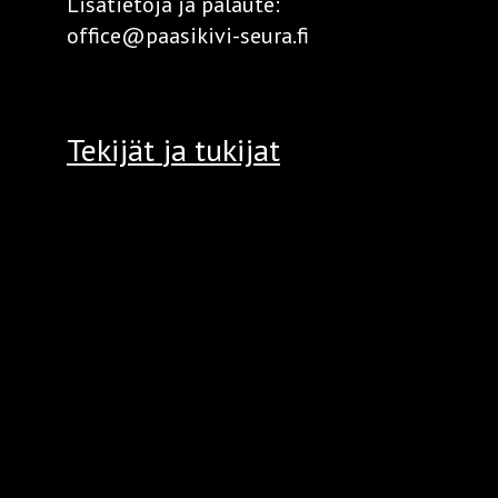
Lisätietoja ja palaute:
office@paasikivi-seura.fi
Tekijät
ja tukijat