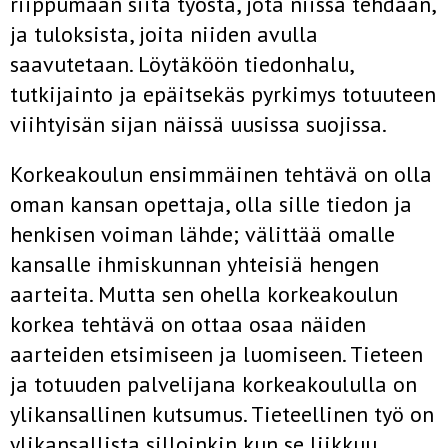
riippumaan siitä työstä, jota niissä tehdään,
ja tuloksista, joita niiden avulla
saavutetaan. Löytäköön tiedonhalu,
tutkijainto ja epäitsekäs pyrkimys totuuteen
viihtyisän sijan näissä uusissa suojissa.
Korkeakoulun ensimmäinen tehtävä on olla
oman kansan opettaja, olla sille tiedon ja
henkisen voiman lähde; välittää omalle
kansalle ihmiskunnan yhteisiä hengen
aarteita. Mutta sen ohella korkeakoulun
korkea tehtävä on ottaa osaa näiden
aarteiden etsimiseen ja luomiseen. Tieteen
ja totuuden palvelijana korkeakoululla on
ylikansallinen kutsumus. Tieteellinen työ on
ylikansallista silloinkin kun se liikkuu