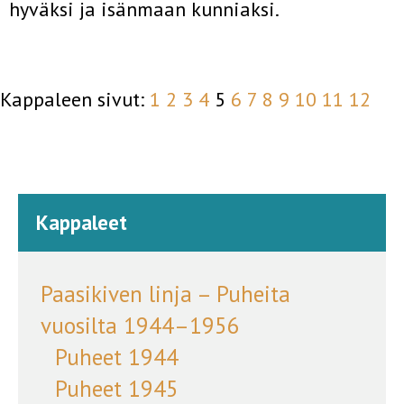
hyväksi ja isänmaan kunniaksi.
Kappaleen sivut:
1
2
3
4
5
6
7
8
9
10
11
12
Kappaleet
Paasikiven linja – Puheita
vuosilta 1944–1956
Puheet 1944
Puheet 1945