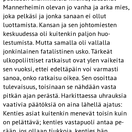
Mannerheimin olevan jo vanha ja arka mies,
joka pelkäsi ja jonka sanaan ei ollut
luottamista. Kansan ja sen johtomiesten
keskuudessa oli kuitenkin paljon huo­
lestumista. Mutta samalla oli vallalla
jonkinlainen fatalistinen usko. Tärkeät
ulkopoliittiset ratkaisut ovat ylen vaikeita
sen vuoksi, ettei edeltäpäin voi varmasti
sanoa, onko ratkaisu oikea. Sen osoittaa
tule­vaisuus, toisinaan se nähdään vasta
pitkän ajan perästä. Harkittaessa uhrauksia
vaativia päätöksiä on aina lähellä ajatus:
Kenties asiat kui­tenkin menevät toisin kuin
on pelättävä; kenties vastapuoli antaa pe­
rään, jos ollaan tiukkoja, kenties hän