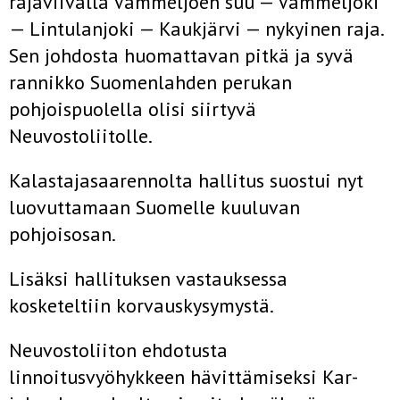
rajaviivalla Vammeljoen suu — Vammeljoki
— Lintulanjoki — Kaukjärvi — nykyinen raja.
Sen johdosta huomattavan pitkä ja syvä
rannikko Suomenlahden perukan
pohjoispuolella olisi siir­tyvä
Neuvostoliitolle.
Kalastajasaarennolta hallitus suostui nyt
luovuttamaan Suomelle kuuluvan
pohjoisosan.
Lisäksi hallituksen vastauksessa
kosketeltiin korvauskysymystä.
Neuvostoliiton ehdotusta
linnoitusvyöhykkeen hävittämiseksi Kar­