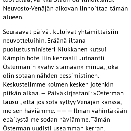
Neuvosto-Venäjän aikovan linnoittaa tämän
alueen.
Seuraavat päivät kuluivat yhtämittaisiin
neuvotteluihin. Eräänä iltana
puolustusministeri Niukkanen kutsui
Kämpin hotelliin kenraali­luutnantti
Östermanin »vahvistamaan» minua, joka
olin sotaan nähden pessimistinen.
Keskustelimme kolmen kesken jotenkin
pitkän aikaa. — Päiväkirjastani: »Österman
lausui, että jos sota syttyy Venäjän kanssa,
me sen häviämme. ——— Ilman vähintäkään
epäilystä me sodan häviämme. Tämän
Österman uudisti useamman kerran.