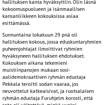
hallituksen kanta hyväksyttiin. Olin läsnä
kokoomuspuolueen ja isänmaallisen
kansanliikkeen kokouksissa asiaa
esittämässä.
Sunnuntaina lokakuun 29 pnä oli
hallituksen kokous, jossa eduskuntaryhmien
puheenjohtajat ilmoittivat ryhmien
hyväksyneen hallituksen ehdotukset.
Kokouksen aikana tekemieni
muistiinpanojen mukaan sosi­
aalidemokraattisen ryhmän edustaja
Pekkala teroitti sodan vaaraa, jos
neuvottelut katkeaisivat, ja ruotsalaisen
ryhmän edustaja Furuhjelm ko­rosti, että