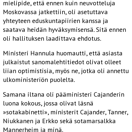
mielipide, että ennen kuin neuvotteluja
Moskovassa jatkettiin, oli asetuttava
yhteyteen eduskuntapiirien kanssa ja
saatava heidän hyväksymisensä. Sitä ennen
oli halli­tuksen laadittava ehdotus.
Ministeri Hannula huomautti, että asiasta
julkaistut sanomalehtitie­dot olivat olleet
liian optimistisia, myös ne, jotka oli annettu
ulkoministeriön puolelta.
Samana iltana oli pääministeri Cajanderin
luona kokous, jossa olivat läsnä
»sotakabinetti», ministerit Cajander, Tanner,
Niukkanen ja Erkko sekä sotamarsalkka
Mannerheim ja minä.