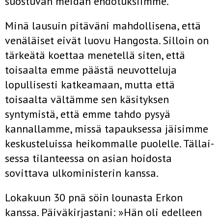
suostuvan meidän ehdotuk­siimme.
Minä lausuin pitäväni mahdollisena, että
venäläiset eivät luovu Hangosta. Silloin on
tärkeätä koettaa menetellä siten, että
toisaalta emme päästä neuvotteluja
lopullisesti katkeamaan, mutta että
toisaalta väl­tämme sen käsityksen
syntymistä, että emme tahdo pysyä
kannallamme, missä tapauksessa jäisimme
keskusteluissa heikommalle puolelle. Tällai­
sessa tilanteessa on asian hoidosta
sovittava ulkoministerin kanssa.
Lokakuun 30 pnä söin lounasta Erkon
kanssa. Päiväkirjastani: »Hän oli edelleen