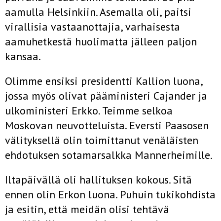
aamulla Helsinkiin. Asemalla oli, paitsi
virallisia vastaan­ottajia, varhaisesta
aamuhetkestä huolimatta jälleen paljon
kansaa.
Olimme ensiksi presidentti Kallion luona,
jossa myös olivat pääminis­teri Cajander ja
ulkoministeri Erkko. Teimme selkoa
Moskovan neuvotteluista. Eversti Paasosen
välityksellä olin toimittanut venäläisten
ehdo­tuksen sotamarsalkka Mannerheimille.
Iltapäivällä oli hallituksen kokous. Sitä
ennen olin Erkon luona. Puhuin tukikohdista
ja esitin, että meidän olisi tehtävä