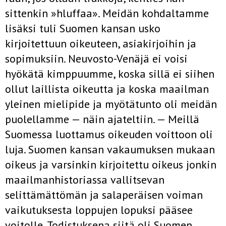
sittenkin »hluffaa». Meidän koh­daltamme
lisäksi tuli Suomen kansan usko
kirjoitettuun oikeuteen, asiakirjoihin ja
sopimuksiin. Neuvosto-Venäjä ei voisi
hyökätä kimp­puumme, koska sillä ei siihen
ollut laillista oikeutta ja koska maailman
yleinen mielipide ja myötätunto oli meidän
puolellamme — näin aja­teltiin. — Meillä
Suomessa luottamus oikeuden voittoon oli
luja. Suomen kansan vakaumuksen mukaan
oikeus ja varsinkin kirjoitettu oikeus jonkin
maailmanhistoriassa vallitsevan
selittämättömän ja salaperäisen voiman
vaikutuksesta loppujen lopuksi pääsee
voitolle. Todistuksena siitä oli Suomen