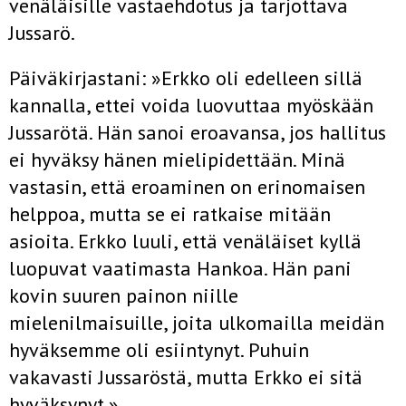
venäläisille vasta­ehdotus ja tarjottava
Jussarö.
Päiväkirjastani: »Erkko oli edelleen sillä
kannalla, ettei voida luovut­taa myöskään
Jussarötä. Hän sanoi eroavansa, jos hallitus
ei hyväksy hänen mielipidettään. Minä
vastasin, että eroaminen on erinomaisen
helppoa, mutta se ei ratkaise mitään
asioita. Erkko luuli, että venäläiset kyllä
luopuvat vaatimasta Hankoa. Hän pani
kovin suuren painon niille
mielenilmaisuille, joita ulkomailla meidän
hyväksemme oli esiintynyt. Puhuin
vakavasti Jussaröstä, mutta Erkko ei sitä
hyväksynyt.»