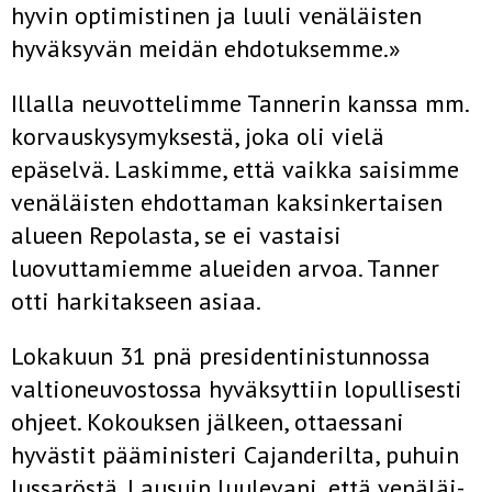
hyvin optimistinen ja luuli venäläisten
hyväksyvän meidän ehdotuksemme.»
Illalla neuvottelimme Tannerin kanssa mm.
korvauskysymyksestä, joka oli vielä
epäselvä. Laskimme, että vaikka saisimme
venäläisten ehdottaman kaksinkertaisen
alueen Repolasta, se ei vastaisi
luovuttamiemme alueiden arvoa. Tanner
otti harkitakseen asiaa.
Lokakuun 31 pnä presidentinistunnossa
valtioneuvostossa hyväksyt­tiin lopullisesti
ohjeet. Kokouksen jälkeen, ottaessani
hyvästit päämi­nisteri Cajanderilta, puhuin
Jussaröstä. Lausuin luulevani, että venäläi­