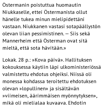
Östermanin poistuttua huomautin
Niukkaselle, ettei Östermanista ollut
hänelle tukea minun mielipidettäni
vastaan. Niukkanen vastasi sotapäällystön
olevan liian pessimistinen. — Siis sekä
Mannerheim että Österman ovat sitä
mieltä, että sota hävitään.»
Lokak. 28 p.: »Kova päivä». Hallituksen
kokouksessa käytiin läpi ulkoministeriössä
valmistettu ehdotus ohjeiksi. Niissä oli
monessa kohdassa teroitettu ehdotuksen
olevan »lopullinen» ja sisältävän
»viimeisen, äärim­mäisen myönnytyksen»,
mikä oli mielialaa kuvaava. Ehdotin