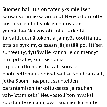
Suomen hallitus on täten yksimielisen
kansansa nimessä antanut Neuvostoliitolle
positiivisen todistuksen halustaan
ymmärtää Neuvostoliitolle tärkeitä
turvallisuusnäkökohtia ja myös osoittanut,
että se pyrki­myksissään järjestää poliittiset
suhteet tyydyttävälle kannalle on men­nyt
niin pitkälle, kuin sen oma
riippumattomuus, turvallisuus ja
puolueettomuus voivat sallia. Ne uhraukset,
jotka Suomi naapuruussuhtei­den
parantamisen tarkoituksessa ja rauhan
vahvistamiseksi Neuvosto­liiton hyväksi
suostuu tekemään, ovat Suomen kansalle