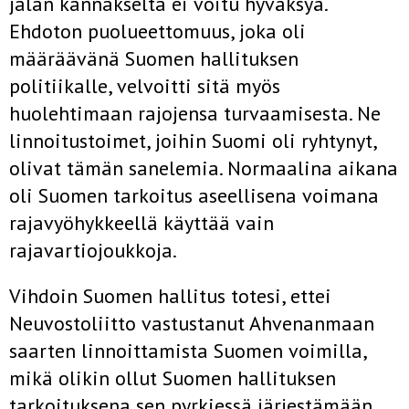
jalan kannakselta ei voitu hyväksyä.
Ehdoton puolueettomuus, joka oli
määräävänä Suomen hallituksen
politiikalle, velvoitti sitä myös
huolehtimaan rajojensa turvaamisesta. Ne
linnoitustoimet, joihin Suomi oli ryhtynyt,
olivat tämän sanelemia. Normaalina aikana
oli Suomen tarkoitus aseellisena voimana
rajavyöhykkeellä käyttää vain
rajavartiojoukkoja.
Vihdoin Suomen hallitus totesi, ettei
Neuvostoliitto vastustanut Ahvenanmaan
saarten linnoittamista Suomen voimilla,
mikä olikin ollut Suomen hallituksen
tarkoituksena sen pyrkiessä järjestämään