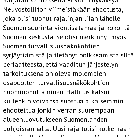
Karjalan kannaksella ei voitu hyväksyä
Neuvostoliiton viimeistäkään ehdotusta,
joka olisi tuonut rajalinjan liian lähelle
Suomen suurinta vientisatamaa ja koko Itä-
Suomen keskusta. Se olisi merkinnyt myös
Suomen turvallisuusnäkökohtien
syrjäyttämistä ja tietänyt poikkeamista siitä
periaatteesta, että vaaditun järjestelyn
tarkoituksena on oleva molem­pien
osapuolten turvallisuusnäkökohtien
huomioonottaminen. Hallitus katsoi
kuitenkin voivansa suostua aikaisemmin
ehdotettua jonkin verran suurempaan
alueenluovutukseen Suomenlahden
pohjoisrannalta. Uusi raja tulisi kulkemaan