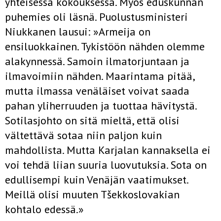
yhteisessä kokouksessa. Myös eduskunnan
puhemies oli läsnä. Puolustusministeri
Niukkanen lausui: »Armeija on
ensiluokkainen. Tykistöön nähden olemme
alakynnessä. Samoin ilmatorjuntaan ja
ilmavoimiin nähden. Maarintama pitää,
mutta ilmassa venäläiset voivat saada
pahan yliherruuden ja tuottaa hävitystä.
Sotilasjohto on sitä mieltä, että olisi
vältettävä sotaa niin paljon kuin
mahdollista. Mutta Karjalan kannaksella ei
voi tehdä liian suuria luovutuksia. Sota on
edullisempi kuin Venäjän vaatimukset.
Meillä olisi muuten Tšekkoslovakian
kohtalo edessä.»