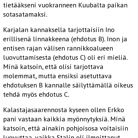
tietääkseni vuokranneen Kuubalta paikan
sotasatamaksi.
Karjalan kannaksella tarjottaisiin Ino
erillisenä linnakkeena (ehdotus B). Inon ja
entisen rajan välisen rannikkoalueen
luovuttamisesta (ehdo­tus C) oli eri mieliä.
Minä katsoin, että olisi tarjottava
molemmat, mutta ensiksi asetuttava
ehdotuksen B kannalle säilyttämällä oikeus
tehdä myös ehdotus C.
Kalastajasaarennosta kyseen ollen Erkko
pani vastaan kaikkia myönnytyksiä. Minä
katsoin, että ainakin pohjoisosa voitaisiin
luovuttaa, vaikka Stalin oli ilmoittanut