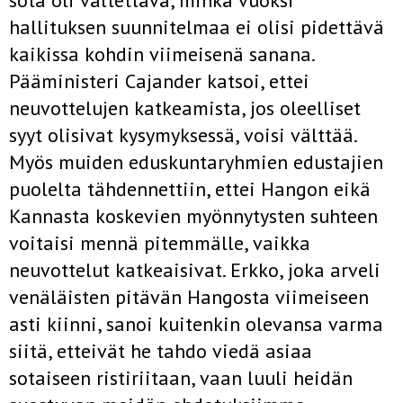
sota oli vältettävä, minkä vuoksi
hallituksen suunnitelmaa ei olisi pidettävä
kaikissa kohdin viimeisenä sanana.
Pääministeri Cajander katsoi, ettei
neuvottelujen katkeamista, jos oleelliset
syyt olisivat kysy­myksessä, voisi välttää.
Myös muiden eduskuntaryhmien edustajien
puo­lelta tähdennettiin, ettei Hangon eikä
Kannasta koskevien myönnytys­ten suhteen
voitaisi mennä pitemmälle, vaikka
neuvottelut katkeaisivat. Erkko, joka arveli
venäläisten pitävän Hangosta viimeiseen
asti kiinni, sanoi kuitenkin olevansa varma
siitä, etteivät he tahdo viedä asiaa
sotaiseen ristiriitaan, vaan luuli heidän