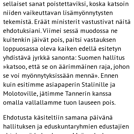
sellaiset sanat poistettaviksi, koska katsoin
niiden vaikeuttavan lisämyönnytys­ten
tekemistä. Eräät ministerit vastustivat näitä
ehdotuksiani. Viimei­ sessä muodossa ne
kuitenkin jäivät pois, paitsi vastauksen
loppuosassa oleva kaiken edellä esitetyn
yhdistävä jyrkkä sanonta: Suomen hallitus
»katsoo, että se on äärimmäinen raja, johon
se voi myönnytyksissään mennä». Ennen
kuin esitimme asiapaperin Stalinille ja
Molotoville, jätimme Tannerin kanssa
omalla vallallamme tuon lauseen pois.
Ehdotusta käsiteltiin samana päivänä
hallituksen ja eduskuntaryh­mien edustajien