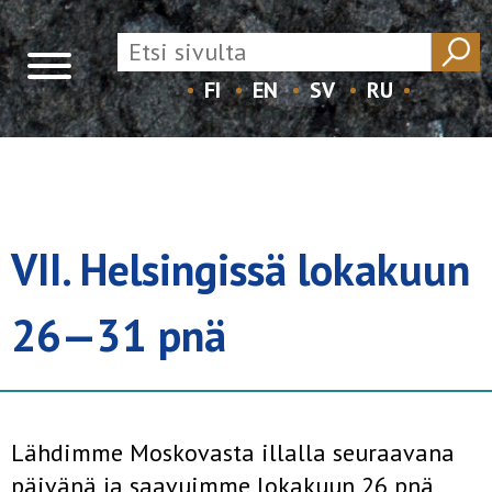
FI
EN
SV
RU
Skip
to
content
VII. Helsingissä lokakuun
26—31 pnä
Lähdimme Moskovasta illalla seuraavana
päivänä ja saavuimme lokakuun 26 pnä