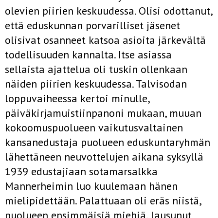
olevien piirien keskuudessa. Olisi odottanut,
että edus­kunnan porvarilliset jäsenet
olisivat osanneet katsoa asioita järkevältä
todellisuuden kannalta. Itse asiassa
sellaista ajattelua oli tuskin ollen­kaan
näiden piirien keskuudessa. Talvisodan
loppuvaiheessa kertoi minulle,
päiväkirjamuistiinpanoni mukaan, muuan
kokoomuspuolueen vaikutusvaltainen
kansanedustaja puolueen eduskuntaryhmän
lähettä­neen neuvottelujen aikana syksyllä
1939 edustajiaan sotamarsalkka
Mannerheimin luo kuulemaan hänen
mielipidettään. Palattuaan oli eräs niistä,
puolueen ensimmäisiä miehiä, lausunut