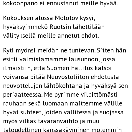
kokoonpano ei ennustanut meille hyvää.
Kokouksen alussa Molotov kysyi,
hyväksyimmekö Ruotsin lähetti­lään
välityksellä meille annetut ehdot.
Ryti myönsi meidän ne tuntevan. Sitten hän
esitti valmistamamme lausunnon, jossa
ilmaistiin, että Suomen hallitus katsoi
voivansa pitää Neuvostoliiton ehdotusta
neuvottelujen lähtökohtana ja hyväksyä sen
periaatteessa. Me pyrimme vilpittömästi
rauhaan sekä luomaan maittemme välille
hyvät suhteet, joiden vallitessa ja suojassa
myös vilkas tavaranvaihto ja muu
taloudellinen kanssakäyminen molemmin