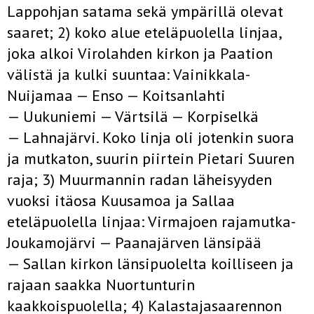
Lappohjan satama sekä ympärillä olevat
saaret; 2) koko alue eteläpuolella linjaa,
joka alkoi Virolahden kirkon ja Paation
välistä ja kulki suuntaa: Vainikkala­
Nuijamaa — Enso — Koitsanlahti
— Uukuniemi — Värtsilä — Korpi­selkä
— Lahnajärvi. Koko linja oli jotenkin suora
ja mutkaton, suurin piirtein Pietari Suuren
raja; 3) Muurmannin radan läheisyyden
vuoksi itäosa Kuusamoa ja Sallaa
eteläpuolella linjaa: Virmajoen rajamutka­
Joukamojärvi — Paanajärven länsipää
— Sallan kirkon länsipuolelta koilliseen ja
rajaan saakka Nuortunturin
kaakkoispuolella; 4) Kalas­tajasaarennon