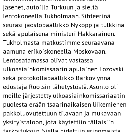
jäsenet, autoilla Turkuun ja sieltä
lentokoneella Tukholmaan. Sihteerinä
seurasi jaostopäällikkö Nykopp ja tulkkina
sekä apulaisena ministeri Hakkarainen.
Tukholmasta matkustimme seuraavana
aamuna erikoiskoneella Moskovaan.
Lentosatamassa olivat vastassa
ulkoasiainkomissaarin apulainen Lozovski
sekä protokollapäällikkö Barkov ynnä
edustaja Ruotsin lähetystöstä. Asunto oli
meille järjestetty ulkoasiain­komissariaatin
puolesta erään tsaarinaikaisen liikemiehen
pakkoluovu­tettuun tilavaan ja mukavaan
yksityistaloon, jota käytettiin tällaisiin
tarkoituksiin. Siellä pidettiin erinomaista