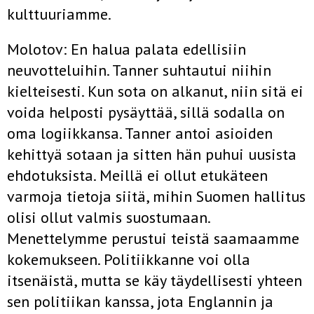
kulttuu­riamme.
Molotov: En halua palata edellisiin
neuvotteluihin. Tanner suhtautui niihin
kielteisesti. Kun sota on alkanut, niin sitä ei
voida helposti pysäyttää, sillä sodalla on
oma logiikkansa. Tanner antoi asioiden
kehittyä sotaan ja sitten hän puhui uusista
ehdotuksista. Meillä ei ollut etukäteen
varmoja tietoja siitä, mihin Suomen hallitus
olisi ollut valmis suostu­maan.
Menettelymme perustui teistä saamaamme
kokemukseen. Poli­tiikkanne voi olla
itsenäistä, mutta se käy täydellisesti yhteen
sen poli­tiikan kanssa, jota Englannin ja