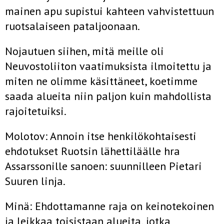
mainen apu supistui kahteen vahvistettuun
ruotsalaiseen pataljoonaan.
Nojautuen siihen, mitä meille oli
Neuvostoliiton vaatimuksista ilmoitettu ja
miten ne olimme käsittäneet, koetimme
saada alueita niin pal­jon kuin mahdollista
rajoitetuiksi.
Molotov: Annoin itse henkilökohtaisesti
ehdotukset Ruotsin lähetti­läälle hra
Assarssonille sanoen: suunnilleen Pietari
Suuren linja.
Minä: Ehdottamanne raja on keinotekoinen
ja leikkaa toisistaan alueita, jotka