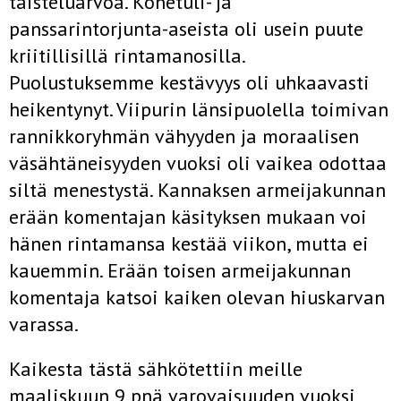
taisteluarvoa. Konetuli- ja
panssarintorjunta-aseista oli usein puute
kriitillisillä rintamanosilla.
Puolustuksemme kestävyys oli uhkaavasti
heikentynyt. Viipurin länsipuolella toimivan
rannikkoryhmän vähyyden ja moraalisen
väsähtäneisyyden vuoksi oli vaikea odottaa
siltä menes­tystä. Kannaksen armeijakunnan
erään komentajan käsityksen mukaan voi
hänen rintamansa kestää viikon, mutta ei
kauemmin. Erään toisen armeijakunnan
komentaja katsoi kaiken olevan hiuskarvan
varassa.
Kaikesta tästä sähkötettiin meille
maaliskuun 9 pnä varovaisuuden vuoksi