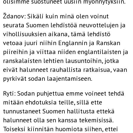
olisimme suostuneet uusiin myönnytyksiin.
Ždanov: Sikäli kuin minä olen voinut
seurata Suomen lehdistöä neuvottelujen ja
vihollisuuksien aikana, tämä lehdistö
vetoaa juuri niihin Englannin ja Ranskan
piireihin ja viittaa niiden englantilaisten ja
ranskalaisten lehtien lausuntoihin, jotka
eivät halunneet rauhallista ratkai­sua, vaan
pyrkivät sodan laajentamiseen.
Ryti: Sodan puhjettua emme voineet tehdä
mitään ehdotuksia teille, sillä ette
tunnustaneet Suomen hallitusta ettekä
halunneet olla sen kanssa tekemisissä.
Toiseksi kiinnitän huomiota siihen, ettei