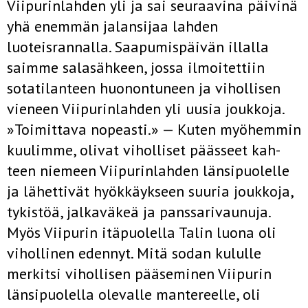
Viipurinlahden yli ja sai seuraavina päivinä
yhä enemmän jalansijaa lahden
luoteisrannalla. Saapumispäivän illalla
saimme salasähkeen, jossa ilmoitettiin
sotatilanteen huonontuneen ja vihollisen
vieneen Viipurinlahden yli uusia joukkoja.
»Toimittava nopeasti.» — Kuten myöhemmin
kuulimme, olivat viholliset päässeet kah­
teen niemeen Viipurinlahden länsipuolelle
ja lähettivät hyökkäykseen suuria joukkoja,
tykistöä, jalkaväkeä ja panssarivaunuja.
Myös Viipurin itäpuolella Talin luona oli
vihollinen edennyt. Mitä sodan kululle
merkitsi vihollisen pääseminen Viipurin
länsipuolella olevalle mantereelle, oli