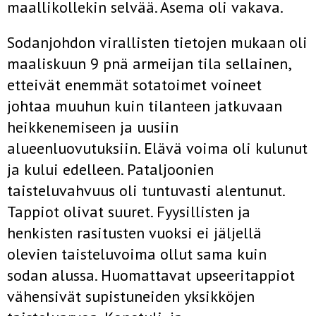
maallikollekin selvää. Asema oli vakava.
Sodanjohdon virallisten tietojen mukaan oli
maaliskuun 9 pnä armei­jan tila sellainen,
etteivät enemmät sotatoimet voineet
johtaa muuhun kuin tilanteen jatkuvaan
heikkenemiseen ja uusiin
alueenluovutuksiin. Elävä voima oli kulunut
ja kului edelleen. Pataljoonien
taisteluvahvuus oli tuntuvasti alentunut.
Tappiot olivat suuret. Fyysillisten ja
henkisten rasitusten vuoksi ei jäljellä
olevien taisteluvoima ollut sama kuin
sodan alussa. Huomattavat upseeritappiot
vähensivät supistuneiden yksikkö­jen