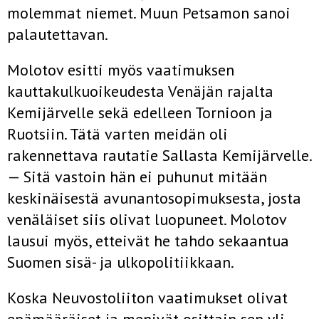
molemmat niemet. Muun Petsamon sanoi
palautettavan.
Molotov esitti myös vaatimuksen
kauttakulkuoikeudesta Venäjän ra­jalta
Kemijärvelle sekä edelleen Tornioon ja
Ruotsiin. Tätä varten mei­dän oli
rakennettava rautatie Sallasta Kemijärvelle.
— Sitä vastoin hän ei puhunut mitään
keskinäisestä avunantosopimuksesta, josta
venäläiset siis olivat luopuneet. Molotov
lausui myös, etteivät he tahdo sekaantua
Suomen sisä- ja ulkopolitiikkaan.
Koska Neuvostoliiton vaatimukset olivat