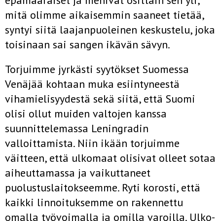
epämääräiset ja menivät osittain sen yli,
mitä olimme aikaisemmin saaneet tietää,
syntyi siitä laajanpuoleinen keskustelu, joka
toisinaan sai sangen ikävän sävyn.
Torjuimme jyrkästi syytökset Suomessa
Venäjää kohtaan muka esiintyneestä
vihamielisyydestä sekä siitä, että Suomi
olisi ollut muiden valtojen kanssa
suunnittelemassa Leningradin
valloittamista. Niin ikään torjuimme
väitteen, että ulkomaat olisivat olleet sotaa
aiheuttamassa ja vaikuttaneet
puolustuslaitokseemme. Ryti korosti, että
kaikki linnoituksemme on rakennettu
omalla työvoimalla ja omilla varoilla. Ulko­