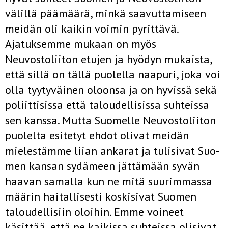
välillä päämäärä, minkä saavuttamiseen
meidän oli kaikin voimin pyrittävä.
Ajatuksemme mukaan on myös
Neuvostoliiton etujen ja hyödyn mukaista,
että sillä on tällä puolella naapuri, joka voi
olla tyytyväinen oloonsa ja on hyvissä sekä
poliittisissa että taloudelli­sissa suhteissa
sen kanssa. Mutta Suomelle Neuvostoliiton
puolelta esi­tetyt ehdot olivat meidän
mielestämme liian ankarat ja tulisivat Suo­
men kansan sydämeen jättämään syvän
haavan samalla kun ne mitä suurimmassa
määrin haitallisesti koskisivat Suomen
taloudellisiin oloihin. Emme voineet
käsittää, että ne kaikissa suhteissa olisivat