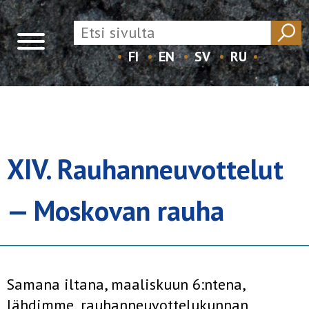
FI
EN
SV
RU
Skip
to
content
XIV. Rauhanneuvottelut
— Moskovan rauha
Samana iltana, maaliskuun 6:ntena,
lähdimme, rauhanneuvottelu­kunnan