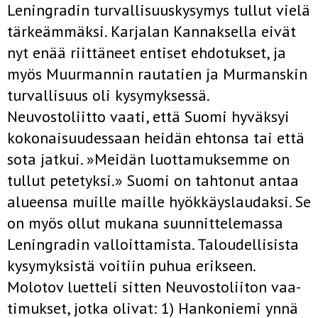
Leningradin turvalli­suuskysymys tullut vielä
tärkeämmäksi. Karjalan Kannaksella eivät
nyt enää riittäneet entiset ehdotukset, ja
myös Muurmannin rautatien ja Murmanskin
turvallisuus oli kysymyksessä.
Neuvostoliitto vaati, että Suomi hyväksyi
kokonaisuudessaan heidän ehtonsa tai että
sota jatkui. »Meidän luottamuksemme on
tullut petetyksi.» Suomi on tahtonut antaa
alueensa muille maille hyökkäyslaudaksi. Se
on myös ollut mukana suunnittelemassa
Leningradin valloittamista. Taloudellisista
kysymyk­sistä voitiin puhua erikseen.
Molotov luetteli sitten Neuvostoliiton vaa­
timukset, jotka olivat: 1) Hankoniemi ynnä