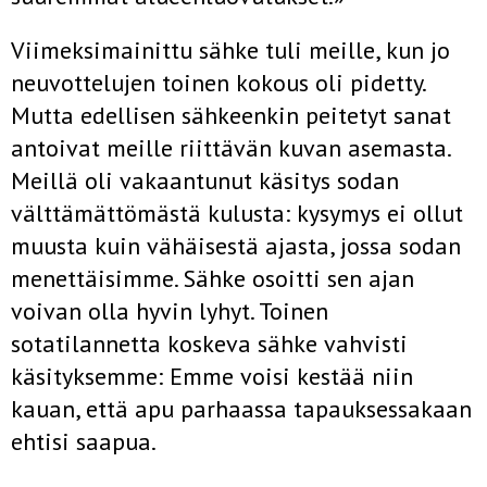
Viimeksimainittu sähke tuli meille, kun jo
neuvottelujen toinen ko­kous oli pidetty.
Mutta edellisen sähkeenkin peitetyt sanat
antoivat meille riittävän kuvan asemasta.
Meillä oli vakaantunut käsitys sodan
välttämättömästä kulusta: kysymys ei ollut
muusta kuin vähäisestä ajasta, jossa sodan
menettäisimme. Sähke osoitti sen ajan
voivan olla hyvin lyhyt. Toinen
sotatilannetta koskeva sähke vahvisti
käsityk­semme: Emme voisi kestää niin
kauan, että apu parhaassa tapaukses­sakaan
ehtisi saapua.