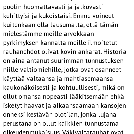
puolin huomattavasti ja jatkuvasti
kehittyisi ja kukoistaisi. Emme voineet
kuitenkaan olla lausumatta, että tämän
mielestämme meille arvokkaan
pyrkimyksen kannalta meille ilmoitetut
rauhanehdot olivat kovin ankarat. Historia
on aina antanut suurimman tunnustuksen
niille valtiomiehille, jotka ovat osanneet
käyttää valtaansa ja mahtiasemaansa
kaukonäköisesti ja kohtuullisesti, mikä on
ollut omansa nopeasti lääkitsemään ehkä
isketyt haavat ja aikaansaamaan kansojen
onneksi kes­tävän olotilan, jonka lujana
perustana on ollut kaikkien tunnustama
oikeudenmukaisuus. Väkivaltarauhat ovat