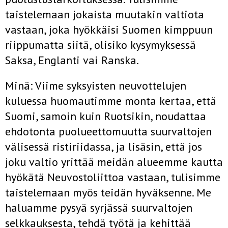
taistelemaan jokaista muutakin valtiota
vastaan, joka hyökkäisi Suomen kimp­puun
riippumatta siitä, olisiko kysymyksessä
Saksa, Englanti vai Ranska.
Minä: Viime syksyisten neuvottelujen
kuluessa huomautimme monta kertaa, että
Suomi, samoin kuin Ruotsikin, noudattaa
ehdotonta puolueettomuutta suurvaltojen
välisessä ristiriidassa, ja lisäsin, että jos
joku valtio yrittää meidän alueemme kautta
hyökätä Neuvostoliittoa vastaan, tulisimme
taistelemaan myös teidän hyväksenne. Me
haluamme pysyä syrjässä suurvaltojen
selkkauksesta, tehdä työtä ja kehittää