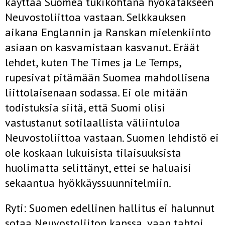
käyttää Suo­mea tukikohtana hyökätäkseen
Neuvostoliittoa vastaan. Selkkauksen
aikana Englannin ja Ranskan mielenkiinto
asiaan on kasvamistaan kas­vanut. Eräät
lehdet, kuten The Times ja Le Temps,
rupesivat pitämään Suomea mahdollisena
liittolaisenaan sodassa. Ei ole mitään
todistuksia siitä, että Suomi olisi
vastustanut sotilaallista väliintuloa
Neuvostoliit­toa vastaan. Suomen lehdistö ei
ole koskaan lukuisista tilaisuuksista
huolimatta selittänyt, ettei se haluaisi
sekaantua hyökkäyssuunnitelmiin.
Ryti: Suomen edellinen hallitus ei halunnut
sotaa Neuvostoliiton kanssa, vaan tahtoi