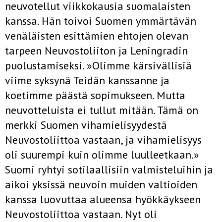
neuvotellut viikkokausia suomalaisten
kanssa. Hän toivoi Suomen ymmärtävän
venäläisten esittämien ehtojen olevan
tarpeen Neuvostoliiton ja Leningradin
puolustamiseksi. »Olimme kärsiväl­lisiä
viime syksynä Teidän kanssanne ja
koetimme päästä sopimukseen. Mutta
neuvotteluista ei tullut mitään. Tämä on
merkki Suomen viha­mielisyydestä
Neuvostoliittoa vastaan, ja vihamielisyys
oli suurempi kuin olimme luulleetkaan.»
Suomi ryhtyi sotilaallisiin valmisteluihin ja
aikoi yksissä neuvoin muiden valtioiden
kanssa luovuttaa alueensa hyökkäykseen
Neuvostoliittoa vastaan. Nyt oli