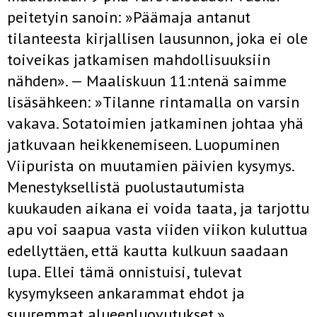
peitetyin sanoin: »Päämaja antanut
tilanteesta kirjallisen lausunnon, joka ei ole
toiveikas jatkamisen mahdollisuuksiin
nähden». — Maaliskuun 11:ntenä saimme
lisäsähkeen: »Tilanne rintamalla on varsin
vakava. Sotatoimien jatkaminen johtaa yhä
jatkuvaan heikkenemiseen. Luopuminen
Viipurista on muutamien päivien kysymys.
Menestyksel­listä puolustautumista
kuukauden aikana ei voida taata, ja tarjottu
apu voi saapua vasta viiden viikon kuluttua
edellyttäen, että kautta­ kulkuun saadaan
lupa. Ellei tämä onnistuisi, tulevat
kysymykseen anka­rammat ehdot ja
suuremmat alueenluovutukset.»