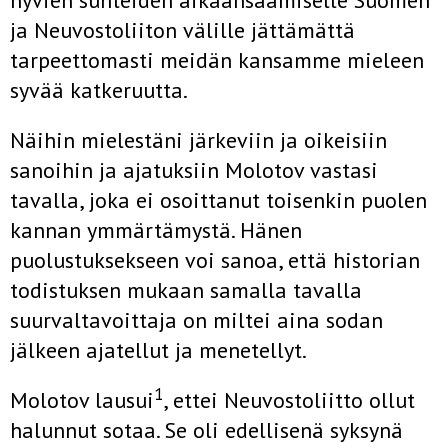
hyvien suhteiden aikaansaamiselle Suomen
ja Neuvostoliiton välille jättämättä
tarpeettomasti meidän kansamme mieleen
syvää katkeruutta.
Näihin mielestäni järkeviin ja oikeisiin
sanoihin ja ajatuksiin Molotov vastasi
tavalla, joka ei osoittanut toisenkin puolen
kannan ymmärtämystä. Hänen
puolustuksekseen voi sanoa, että historian
todistuksen mukaan samalla tavalla
suurvaltavoittaja on miltei aina sodan
jälkeen ajatellut ja menetellyt.
1
Molotov lausui
, ettei Neuvostoliitto ollut
halunnut sotaa. Se oli edellisenä syksynä