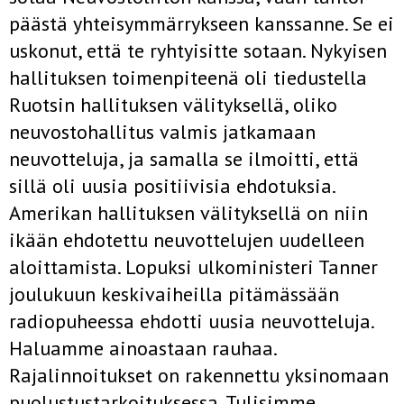
päästä yhteisymmärrykseen kanssanne. Se ei
usko­nut, että te ryhtyisitte sotaan. Nykyisen
hallituksen toimenpiteenä oli tiedustella
Ruotsin hallituksen välityksellä, oliko
neuvostohallitus val­mis jatkamaan
neuvotteluja, ja samalla se ilmoitti, että
sillä oli uusia positiivisia ehdotuksia.
Amerikan hallituksen välityksellä on niin
ikään ehdotettu neuvottelujen uudelleen
aloittamista. Lopuksi ulkoministeri Tanner
joulukuun keskivaiheilla pitämässään
radiopuheessa ehdotti uusia neuvotteluja.
Haluamme ainoastaan rauhaa.
Rajalinnoitukset on rakennettu yksinomaan
puolustustarkoituksessa. Tulisimme