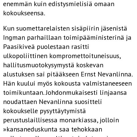
enemmän kuin edistysmielisiä omaan
kokoukseensa.
Kun suomettarelaisten sisäpiirin jäsenistä
Ingman parhaillaan toimipääministerinä ja
Paasikiveä puolestaan rasitti
ulkopoliittinen kompro­mettoituneisuus,
hallitusmuotokysymystä koskevan
alustuksen sai pi­tääkseen Ernst Nevanlinna.
Hän kuului myös kokousta valmistaneeseen
toimikuntaan. Johdonmukaisesti linjaansa
noudattaen Nevanlinna suo­sitteli
kokoukselle pysyttäytymistä
perustuslaillisessa monarkiassa, jol­loin
»kansaneduskunta saa tehokkaan