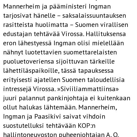
Mannerheim ja pääministeri Ingman
tarjosivat hänelle – saksalaissuuntauksen
rasitteista huolimatta – Suomen virallisen
edustajan tehtävää Virossa. Hallituksensa
eron lähestyessä Ingman olisi mielellään
nähnyt luotettavien suomettarelaisten
puoluetoveriensa sijoittuvan tärkeille
lähettiläspaikoille, tässä tapauksessa
erityisesti ajatellen Suomen taloudellisia
intressejä Virossa. »Siviiliammattiinsa»
juuri palannut pankinjohtaja ei kuitenkaan
ollut halukas lähtemään. Mannerheim,
Ingman ja Paasikivi saivat vihdoin
suostutelluksi tehtävään KOP:n
hallintoneuvoston puheenjohtajan A. O.