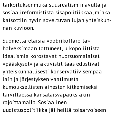
tarkoituksenmukaisuusrealismin avulla ja
sosiaalireformis­tista sisäpolitiikkaa, minkä
katsottiin hyvin soveltuvan lujan yhteiskun­
nan kuvioon.
Suomettarelaisia »bobrikoffareita»
halveksimaan tottuneet, ulkopo­liittista
idealismia korostavat nuorsuomalaiset
»pääskyset» ja aktivistit taas edustivat
yhteiskunnallisesti konservatiivisempaa
lain ja järjestyk­sen vaatimusta
kumouksellisten ainesten kitkemiseksi
tarvittaessa kan­salaisvapauksiakin
rajoittamalla. Sosiaalinen
uudistuspolitiikka jäi heillä toisarvoiseen