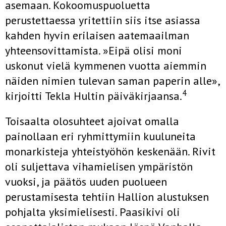
asemaan. Kokoomuspuoluetta
perustettaessa yritettiin siis itse asiassa
kahden hyvin erilaisen aatemaailman
yhteensovittamis­ta. »Eipä olisi moni
uskonut vielä kymmenen vuotta aiemmin
näiden nimien tulevan saman paperin alle»,
4
kirjoitti Tekla Hultin päiväkirjaan­sa.
Toisaalta olosuhteet ajoivat omalla
painollaan eri ryhmittymiin kuu­luneita
monarkisteja yhteistyöhön keskenään. Rivit
oli suljettava viha­mielisen ympäristön
vuoksi, ja päätös uuden puolueen
perustamisesta tehtiin Hallion alustuksen
pohjalta yksimielisesti. Paasikivi oli