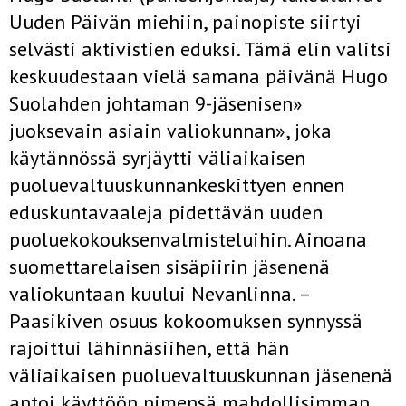
Uuden Päivän miehiin, painopiste siirtyi
selvästi aktivistien eduksi. Tämä elin valitsi
keskuudestaan vielä samana päivänä Hugo
Suolahden johtaman 9-jäsenisen»
juoksevain asiain valiokunnan», joka
käytännössä syrjäytti väliaikaisen
puoluevaltuuskunnankeskittyen ennen
eduskuntavaaleja pidettävän uuden
puoluekokouksenvalmisteluihin. Ainoana
suomettarelaisen sisäpiirin jäsenenä
valiokuntaan kuului Nevanlinna. –
Paasikiven osuus kokoomuksen synnyssä
rajoittui lähinnäsiihen, että hän
väliaikaisen puoluevaltuuskunnan jäsenenä
antoi käyttöön nimensä mahdollisimman