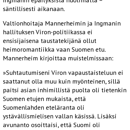
Ingmanin epäilyksistä huolimatta –
säntillisesti aikanaan.
Valtionhoitaja Mannerheimin ja Ingmanin
hallituksen Viron-politiikassa ei
ensisijaisena taustatekijänä ollut
heimoromantiikka vaan Suomen etu.
Mannerheim kirjoittaa muistelmissaan:
»Suhtautumiseni Viron vapaustaisteluun ei
saattanut olla muu kuin myönteinen, sillä
paitsi asian inhimillistä puolta oli tietenkin
Suomen etujen mukaista, että
Suomenlahden eteläranta oli
ystävällismielisen vallan käsissä. Lisäksi
avunanto osoittaisi, että Suomi oli