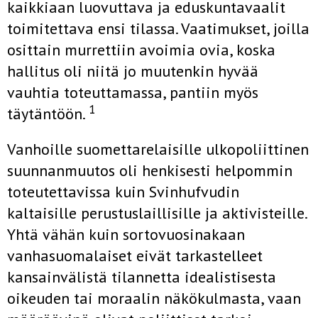
kaikkiaan luovuttava ja eduskuntavaalit
toimitet­tava ensi tilassa. Vaatimukset, joilla
osittain murrettiin avoimia ovia, koska
hallitus oli niitä jo muutenkin hyvää
vauhtia toteuttamassa, pan­tiin myös
1
täytäntöön.
Vanhoille suomettarelaisille ulkopoliittinen
suunnanmuutos oli hen­kisesti helpommin
toteutettavissa kuin Svinhufvudin
kaltaisille perus­tuslaillisille ja aktivisteille.
Yhtä vähän kuin sortovuosinakaan
vanhasuo­malaiset eivät tarkastelleet
kansainvälistä tilannetta idealistisesta
oikeu­den tai moraalin näkökulmasta, vaan