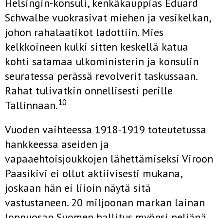
Helsingin-konsuli, kenkäkauppias Eduard
Schwalbe vuokrasivat miehen ja vesikelkan,
johon rahalaatikot ladottiin. Mies
kelkkoineen kulki sitten keskellä katua
kohti satamaa ulkoministerin ja konsulin
seuratessa perässä revolverit taskussaan.
Rahat tulivatkin onnellisesti perille
10
Tallinnaan.
Vuoden vaihteessa 1918-1919 toteutetussa
hankkeessa aseiden ja
vapaaehtoisjoukkojen lähettämiseksi Viroon
Paasikivi ei ollut aktiivisesti mukana,
joskaan hän ei liioin näytä sitä
vastustaneen. 20 miljoonan markan lainan
loppuosan Suomen hallitus myönsi neljänä