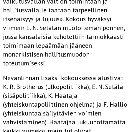
vaikutusvallan valtion toimintaan ja
hallitusvallalle taataan tarpeellinen
itsenäisyys ja lujuus». Kokous hy­väksyi
viimein E. N. Setälän muotoileman ponnen,
jossa kansalaisia ke­hotettiin tarmokkaasti
toimimaan lepäämään jääneen
monarkistisen hallitusmuodon
toteutumiseksi.
Nevanlinnan lisäksi kokouksessa alustivat
K. R. Brotherus (ulkopoli­tiikka), E. N. Setälä
(sisäpolitiikka), K. Haataja
(yhteiskuntapoliittinen ohjelma) ja F. Hallio
(yhteiskuntaa säilyttävien voimien
vahvistaminen). Haatajaa lukuunottamatta
kaikki viimeksi mainitut olivat