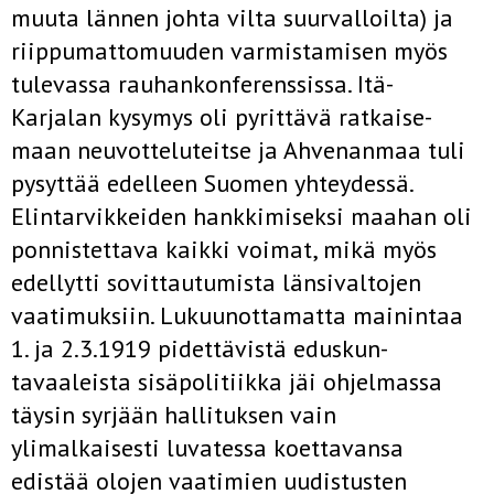
muuta lännen johta­ vilta suurvalloilta) ja
riippumattomuuden varmistamisen myös
tulevas­sa rauhankonferenssissa. Itä-
Karjalan kysymys oli pyrittävä ratkaise­
maan neuvotteluteitse ja Ahvenanmaa tuli
pysyttää edelleen Suomen yhteydessä.
Elintarvikkeiden hankkimiseksi maahan oli
ponnistettava kaikki voimat, mikä myös
edellytti sovittautumista länsivaltojen
vaati­muksiin. Lukuunottamatta mainintaa
1. ja 2.3.1919 pidettävistä eduskun­
tavaaleista sisäpolitiikka jäi ohjelmassa
täysin syrjään hallituksen vain
ylimalkaisesti luvatessa koettavansa
edistää olojen vaatimien uudistus­ten