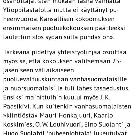
osanotta­jalistan mukaan läsnä Vanhalla
Ylioppilastalolla mutta ei käyttänyt pu­
heenvuoroa. Kansallisen kokoomuksen
ensimmäisen puoluekokouk­sen päätteeksi
laulettiin »Jos sydän sulla puhdas on».
Tärkeänä pidettyä yhteistyölinjaa osoittaa
myös se, että kokouksen valitsemaan 25-
jäseniseen väliaikaiseen
puoluevaltuuskuntaan vanhasuomalaisille
ja nuorsuomalaisille tuli lähes tasaedustus.
Ensiksi mainittuihin kuului myös J. K.
Paasikivi. Kun kuitenkin vanhasuomalaisten
»kiintiöstä» Mauri Honkajuuri, Kaarlo
Koskimies, O. W. Louhivuori, Eino Suolahti ja
Hugo Suolahti (puheenjohtaja) lukeutuivat