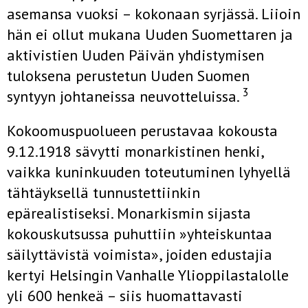
asemansa vuoksi – kokonaan syrjässä. Liioin
hän ei ollut mukana Uuden Suomet­taren ja
aktivistien Uuden Päivän yhdistymisen
tuloksena perustetun Uuden Suomen
3
syntyyn johtaneissa neuvotteluissa.
Kokoomuspuolueen perustavaa kokousta
9.12.1918 sävytti monarkis­tinen henki,
vaikka kuninkuuden toteutuminen lyhyellä
tähtäyksellä tunnustettiinkin
epärealistiseksi. Monarkismin sijasta
kokouskutsussa puhuttiin »yhteiskuntaa
säilyttävistä voimista», joiden edustajia
kertyi Helsingin Vanhalle Ylioppilastalolle
yli 600 henkeä – siis huomattavas­ti