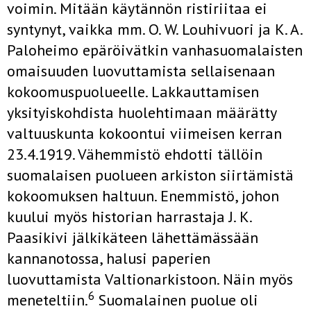
voimin. Mitään käytännön ristiriitaa ei
syntynyt, vaikka mm. O. W. Louhivuori ja K. A.
Paloheimo epäröivätkin vanhasuomalaisten
omaisuuden luovuttamista sellaisenaan
kokoomuspuolueelle. Lakkauttamisen
yksityiskohdista huolehtimaan määrätty
valtuuskunta kokoontui viimeisen kerran
23.4.1919. Vähemmistö ehdotti tällöin
suomalaisen puolueen arkiston siirtämistä
kokoomuksen haltuun. Enemmistö, johon
kuului myös historian harrastaja J. K.
Paasikivi jälkikäteen lähettämässään
kannanotossa, halusi paperien
luovuttamista Valtionarkistoon. Näin myös
6
meneteltiin.
Suomalainen puolue oli