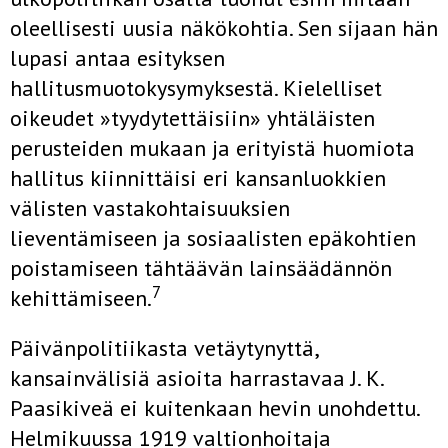
oleellisesti uusia näkökohtia. Sen sijaan hän
lupasi antaa esityksen
hallitusmuotokysymyksestä. Kielelliset
oikeudet »tyydytettäisiin» yhtäläisten
perusteiden mukaan ja erityistä huomiota
hallitus kiinnittäisi eri kansanluokkien
välisten vastakohtaisuuksien
lieventämiseen ja sosiaalisten epäkohtien
poistamiseen tähtäävän lainsäädännön
7
kehittämiseen.
Päivänpolitiikasta vetäytynyttä,
kansainvälisiä asioita harrastavaa J. K.
Paasikiveä ei kuitenkaan hevin unohdettu.
Helmikuussa 1919 valtionhoitaja