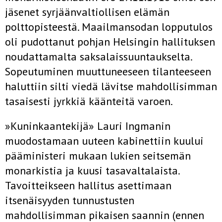
jäsenet syrjäänvaltiollisen elämän
polttopisteestä. Maailmansodan lopputulos
oli pudottanut pohjan Helsingin hallituksen
noudattamalta saksalaissuuntaukselta.
Sopeutuminen muuttuneeseen tilanteeseen
haluttiin silti viedä lävitse mahdollisimman
tasaisesti jyrkkiä käänteitä va­roen.
»Kuninkaantekijä» Lauri Ingmanin
muodostamaan uuteen kabinet­tiin kuului
pääministeri mukaan lukien seitsemän
monarkistia ja kuusi tasavaltalaista.
Tavoitteikseen hallitus asettimaan
itsenäisyyden tunnus­tusten
mahdollisimman pikaisen saannin (ennen