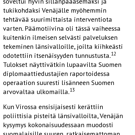
soveltui hyvin sillanpääasemaksi ja
tukikohdaksi Venäjälle myöhemmin
tehtävää suurimittaista interventiota
varten. Päämotiivina oli tässä vaiheessa
kuitenkin ilmeisen selvästi palveluksen
tekeminen länsivalloille, joilta kiihkeästi
12
odotettiin itsenäisyyden tunnustusta.
Tulokset näyttivätkin lupaavilta Suomen
diplomaattiedustajien raportoidessa
operaation suuresti lisänneen Suomen
13
arvovaltaa ulkomailla.
Kun Virossa ensisijaisesti kerättiin
poliittisia pisteitä länsivalloilta, Venäjän
kysymys kokonaisuudessaan muodosti
suomalaisille suuren, ratkaisemattoman