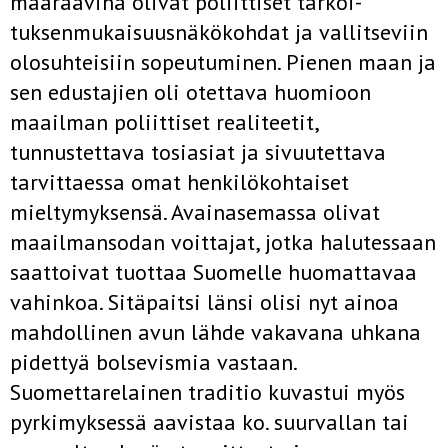
määräävinä olivat poliittiset tarkoi­
tuksenmukaisuusnäkökohdat ja vallitseviin
olosuhteisiin sopeutuminen. Pienen maan ja
sen edustajien oli otettava huomioon
maailman­ poliittiset realiteetit,
tunnustettava tosiasiat ja sivuutettava
tarvittaessa omat henkilökohtaiset
mieltymyksensä. Avainasemassa olivat
maail­mansodan voittajat, jotka halutessaan
saattoivat tuottaa Suomelle huo­mattavaa
vahinkoa. Sitäpaitsi länsi olisi nyt ainoa
mahdollinen avun­ lähde vakavana uhkana
pidettyä bolsevismia vastaan.
Suomettarelainen traditio kuvastui myös
pyrkimyksessä aavistaa ko. suurvallan tai