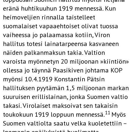
eränä huhtikuuhun 1919 mennessä. Kun
heimoveljien rinnalla taistelleet
suomalaiset vapaaehtoiset olivat tuossa
vaiheessa jo palaamassa kotiin, Viron
hallitus totesi lainatarpeensa kasvaneen
näiden palkanmaksun takia. Valtion
varoista myönnetyn 20 miljoonan »kiintiön»
ollessa jo täynnä Paasikiven johtama KOP
myönsi 10.4.1919 Konstantin Pätsin
hallituksen pyytämän 1,5 miljoonan markan
suuruisen erillislainan, jonka Suomen valtio
takasi. Virolaiset maksoivat sen takaisin
11
toukokuun 1919 loppuun mennessä.
Myös
Suomen valtiolta saatu velka kuoletettiin –