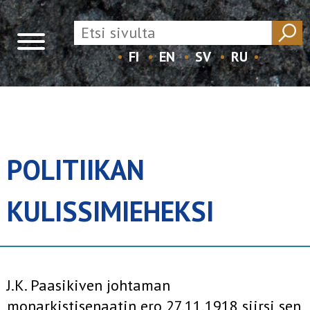
FI
EN
SV
RU
Skip
to
content
POLITIIKAN
KULISSIMIEHEKSI
J.K. Paasikiven johtaman
monarkistisenaatin ero 27.11.1918 siirsi sen