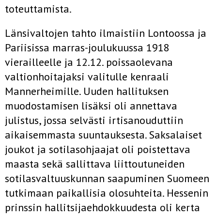
toteuttamista.
Länsivaltojen tahto ilmaistiin Lontoossa ja
Pariisissa marras-joulu­kuussa 1918
vierailleelle ja 12.12. poissaolevana
valtionhoitajaksi vali­tulle kenraali
Mannerheimille. Uuden hallituksen
muodostamisen li­säksi oli annettava
julistus, jossa selvästi irtisanouduttiin
aikaisemmasta suuntauksesta. Saksalaiset
joukot ja sotilasohjaajat oli poistettava
maasta sekä sallittava liittoutuneiden
sotilasvaltuuskunnan saapuminen Suo­meen
tutkimaan paikallisia olosuhteita. Hessenin
prinssin hallitsijaeh­dokkuudesta oli kerta