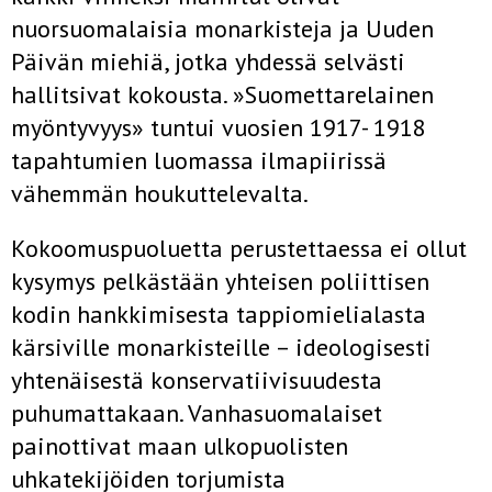
nuorsuomalai­sia monarkisteja ja Uuden
Päivän miehiä, jotka yhdessä selvästi
hallitsi­vat kokousta. »Suomettarelainen
myöntyvyys» tuntui vuosien 1917- 1918
tapahtumien luomassa ilmapiirissä
vähemmän houkuttelevalta.
Kokoomuspuoluetta perustettaessa ei ollut
kysymys pelkästään yhtei­sen poliittisen
kodin hankkimisesta tappiomielialasta
kärsiville monar­kisteille – ideologisesti
yhtenäisestä konservatiivisuudesta
puhumatta­kaan. Vanhasuomalaiset
painottivat maan ulkopuolisten
uhkatekijöiden torjumista