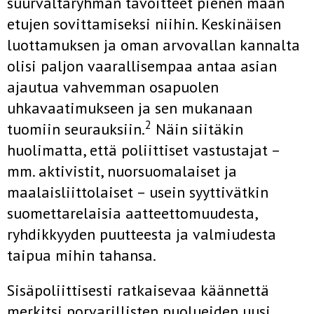
suurval­taryhmän tavoitteet pienen maan
etujen sovittamiseksi niihin. Keskinäi­sen
luottamuksen ja oman arvovallan kannalta
olisi paljon vaarallisem­paa antaa asian
ajautua vahvemman osapuolen
uhkavaatimukseen ja sen mukanaan
2
tuomiin seurauksiin.
Näin siitäkin
huolimatta, että po­liittiset vastustajat –
mm. aktivistit, nuorsuomalaiset ja
maalaisliittolai­set – usein syyttivätkin
suomettarelaisia aatteettomuudesta,
ryhdikkyy­den puutteesta ja valmiudesta
taipua mihin tahansa.
Sisäpoliittisesti ratkaisevaa käännettä
merkitsi porvarillisten puoluei­den uusi