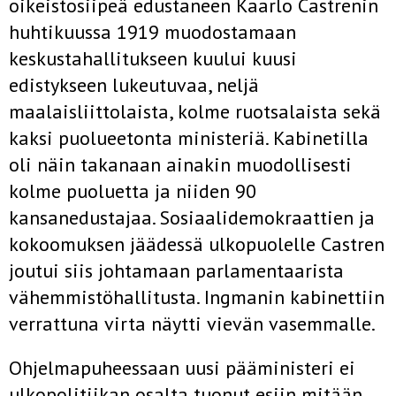
oikeistosiipeä edustaneen Kaarlo Castrenin
huhtikuussa 1919 muodostamaan
keskustahallitukseen kuului kuusi
edistykseen lukeutuvaa, neljä
maalaisliittolaista, kolme ruotsalaista sekä
kaksi puolueetonta ministeriä. Kabinetilla
oli näin takanaan ainakin muodollisesti
kolme puoluetta ja niiden 90
kansanedustajaa. Sosiaalidemokraattien ja
kokoomuksen jäädessä ulkopuolelle Castren
joutui siis johtamaan parlamentaarista
vähemmistöhallitusta. Ingmanin kabinettiin
verrattuna virta näytti vievän vasemmalle.
Ohjelmapuheessaan uusi pääministeri ei
ulkopolitiikan osalta tuonut esiin mitään