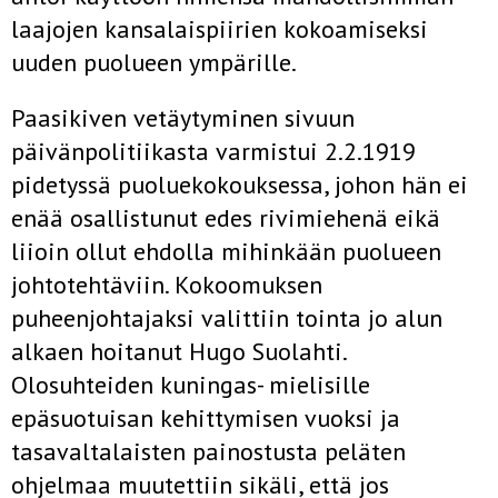
laajojen kansalaispiirien kokoamiseksi
uuden puolueen ympärille.
Paasikiven vetäytyminen sivuun
päivänpolitiikasta varmistui 2.2.1919
pidetyssä puoluekokouksessa, johon hän ei
enää osallistunut edes rivimiehenä eikä
liioin ollut ehdolla mihinkään puolueen
johtotehtäviin. Kokoomuksen
puheenjohtajaksi valittiin tointa jo alun
alkaen hoitanut Hugo Suolahti.
Olosuhteiden kuningas- mielisille
epäsuotuisan kehittymisen vuoksi ja
tasavaltalaisten painostusta peläten
ohjelmaa muutettiin sikäli, että jos