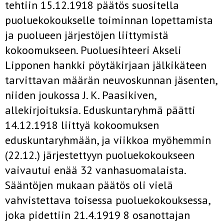
tehtiin 15.12.1918 päätös suositella
puoluekokoukselle toiminnan lopettamista
ja puolueen järjestöjen liittymistä
kokoomukseen. Puoluesihteeri Akseli
Lipponen hankki pöytäkirjaan jälkikäteen
tarvittavan määrän neuvoskunnan jäsenten,
niiden joukossa J. K. Paasikiven,
allekirjoituksia. Eduskuntaryhmä päätti
14.12.1918 liittyä kokoomuksen
eduskuntaryhmään, ja viikkoa myöhemmin
(22.12.) järjestettyyn puoluekokoukseen
vaivautui enää 32 vanhasuomalaista.
Sääntöjen mukaan päätös oli vielä
vahvistettava toisessa puoluekokouksessa,
joka pidettiin 21.4.1919 8 osanottajan