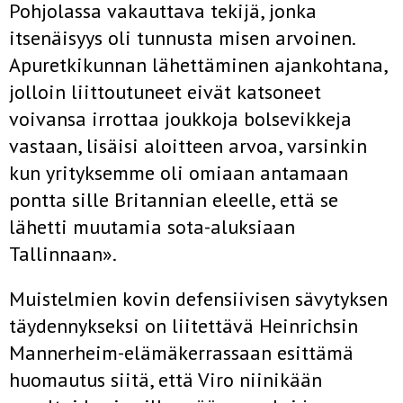
Pohjolassa vakauttava tekijä, jonka
itsenäisyys oli tunnusta misen arvoinen.
Apuretkikunnan lähettäminen ajankohtana,
jolloin liittoutuneet eivät katsoneet
voivansa irrottaa joukkoja bolsevikkeja
vastaan, lisäisi aloitteen arvoa, varsinkin
kun yrityksemme oli omiaan antamaan
pontta sille Britannian eleelle, että se
lähetti muutamia sota-aluksiaan
Tallinnaan».
Muistelmien kovin defensiivisen sävytyksen
täydennykseksi on liitettävä Heinrichsin
Mannerheim-elämäkerrassaan esittämä
huomautus siitä, että Viro niinikään