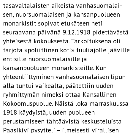
tasavaltalaisten aikeista vanhasuomalai­
sen, nuorsuomalaisen ja kansanpuolueen
monarkistit sopivat etukäteen heti
seuraavana päivänä 9.12.1918 pidettävästä
yhteisestä kokouksesta. Tarkoituksena oli
tarjota »poliittinen koti» tuuliajolle jääville
entisille nuorsuomalaisille ja
kansanpuolueen monarkisteille. Kun
yhteenliitty­minen vanhasuomalaisen lipun
alla tuntui vaikealta, päätettiin uuden
ryhmittymän nimeksi ottaa Kansallinen
Kokoomuspuolue. Näistä loka­ marraskuussa
1918 käydyistä, uuden puolueen
perustamiseen tähtää­vistä keskusteluista
Paasikivi pysytteli – ilmeisesti virallisen