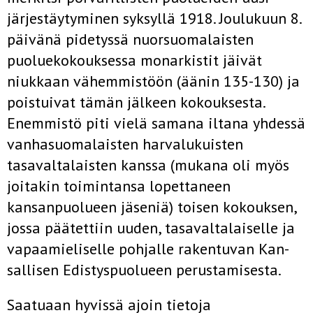
järjestäytyminen syksyllä 1918. Joulukuun 8.
päivänä pidetyssä nuorsuomalaisten
puoluekokouksessa monarkistit jäivät
niukkaan vä­hemmistöön (äänin 135-130) ja
poistuivat tämän jälkeen kokouksesta.
Enemmistö piti vielä samana iltana yhdessä
vanhasuomalaisten harvalu­kuisten
tasavaltalaisten kanssa (mukana oli myös
joitakin toimintansa lopettaneen
kansanpuolueen jäseniä) toisen kokouksen,
jossa päätettiin uuden, tasavaltalaiselle ja
vapaamieliselle pohjalle rakentuvan Kan­
sallisen Edistyspuolueen perustamisesta.
Saatuaan hyvissä ajoin tietoja