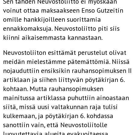
Sen tähden Neuvostoliitto ei myöskään
voinut ottaa maksaakseen Enso­ Gutzeitin
omille hankkijoilleen suorittamia
ennakkomaksuja. Neuvosto­liitto piti siis
kiinni aikaisemmasta kannastaan.
Neuvostoliiton esittämät perustelut olivat
meidän mielestämme päte­mättömiä. Niissä
nojauduttiin ensiksikin rauhansopimuksen II
artik­laan ja siihen liittyvän pöytäkirjan 6.
kohtaan. Mutta rauhansopimuksen
mainitussa artiklassa puhuttiin ainoastaan
siitä, missä uusi valtakunnan­ raja tulisi
kulkemaan, ja pöytäkirjan 6. kohdassa
sanottiin vain, että Neuvostoliitolle
luovutettavia alueita evakuoitaessa