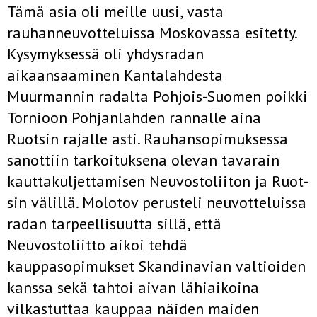
Tämä asia oli meille uusi, vasta
rauhanneuvotteluissa Moskovassa esitetty.
Kysymyksessä oli yhdysradan
aikaansaaminen Kantalahdesta
Muurmannin radalta Pohjois-Suomen poikki
Tornioon Pohjanlahden rannalle aina
Ruotsin rajalle asti. Rauhansopimuksessa
sanottiin tar­koituksena olevan tavarain
kauttakuljettamisen Neuvostoliiton ja Ruot­
sin välillä. Molotov perusteli neuvotteluissa
radan tarpeellisuutta sillä, että
Neuvostoliitto aikoi tehdä
kauppasopimukset Skandinavian valtioi­den
kanssa sekä tahtoi aivan lähiaikoina
vilkastuttaa kauppaa näiden maiden