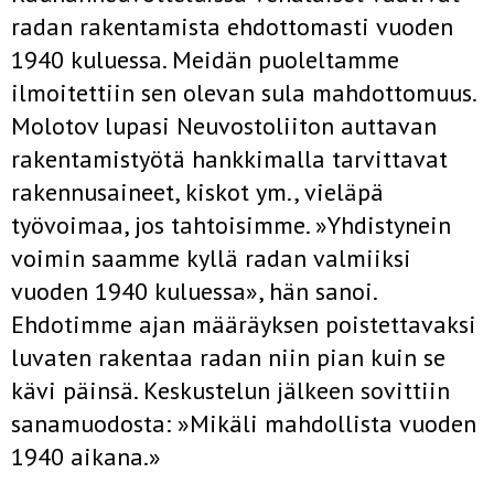
radan rakentamista ehdot­tomasti vuoden
1940 kuluessa. Meidän puoleltamme
ilmoitettiin sen olevan sula mahdottomuus.
Molotov lupasi Neuvostoliiton auttavan
rakentamistyötä hankkimalla tarvittavat
rakennusaineet, kiskot ym., vieläpä
työvoimaa, jos tahtoisimme. »Yhdistynein
voimin saamme kyllä radan valmiiksi
vuoden 1940 kuluessa», hän sanoi.
Ehdotimme ajan­ määräyksen poistettavaksi
luvaten rakentaa radan niin pian kuin se
kävi päinsä. Keskustelun jälkeen sovittiin
sanamuodosta: »Mikäli mah­dollista vuoden
1940 aikana.»