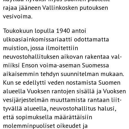
rajaa jääneen Vallinkosken putouksen
vesivoima.
Toukokuun lopulla 1940 antoi
ulkoasiainkomissariaatti odottamatta
muistion, jossa ilmoitettiin
neuvostohallituksen aikovan rakentaa val­
miiksi Enson voima-aseman Suomessa
aikaisemmin tehdyn suunnitel­man mukaan.
Kun se edellytti veden nostamista Suomen
alueella Vuok­sen rantojen sisällä ja Vuoksen
vesijärjestelmän muuttamista rantaan liit­
tyvällä alueella, neuvostohallitus halusi,
että sopimuksella määrättäisiin
molemminpuoliset oikeudet ja