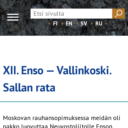
FI
EN
SV
RU
Skip
to
content
XII. Enso — Vallinkoski.
Sallan rata
Moskovan rauhansopimuksessa meidän oli
pakko luovuttaa Neuvosto­liitolle Enson