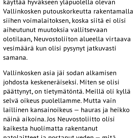
käyttää hyväkseen yläpuolella olevan
Vallinkosken putouskor­keutta rakentamalla
siihen voimalaitoksen, koska siitä ei olisi
aiheu­tunut muutoksia vallitsevaan
olotilaan, Neuvostoliiton alueella virtaava
vesimäärä kun olisi pysynyt jatkuvasti
samana.
Vallinkosken asia jäi sodan alkamisen
johdosta keskeneräiseksi. Mi­ten se olisi
päättynyt, on tietymätöntä. Meillä oli kyllä
selvä oikeus puolellamme. Mutta vain
laillinen kansainoikeus — hauras ja heikko
näinä aikoina. Jos Neuvostoliitto olisi
kaikesta huolimatta rakentanut
patolaitteet ja nostanut veden — mitä