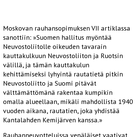
Moskovan rauhansopimuksen VII artiklassa
sanottiin: »Suomen halli­tus myöntää
Neuvostoliitolle oikeuden tavarain
kauttakulkuun Neu­vostoliiton ja Ruotsin
välillä, ja tämän kauttakulun
kehittämiseksi lyhyintä rautatietä pitkin
Neuvostoliitto ja Suomi pitävät
välttämättö­mänä rakentaa kumpikin
omalla alueellaan, mikäli mahdollista 1940
vuoden aikana, rautatien, joka yhdistää
Kantalahden Kemijärven kanssa.»
Rauhanneuvotteluissa venäläiset vaativat