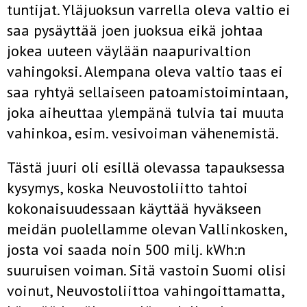
tuntijat. Yläjuoksun varrella oleva valtio ei
saa pysäyttää joen juoksua eikä johtaa
jokea uuteen väylään naapurivaltion
vahingoksi. Alempana oleva valtio taas ei
saa ryhtyä sellaiseen patoamistoimintaan,
joka aiheuttaa ylempänä tulvia tai muuta
vahinkoa, esim. vesivoiman vähenemistä.
Tästä juuri oli esillä olevassa tapauksessa
kysymys, koska Neuvosto­liitto tahtoi
kokonaisuudessaan käyttää hyväkseen
meidän puolellamme olevan Vallinkosken,
josta voi saada noin 500 milj. kWh:n
suuruisen voiman. Sitä vastoin Suomi olisi
voinut, Neuvostoliittoa vahingoitta­matta,