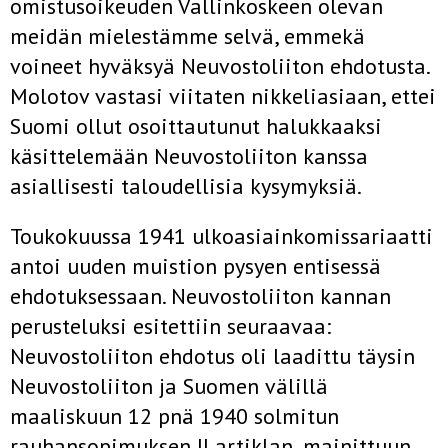
omistusoikeuden Vallinkoskeen olevan
meidän mielestämme selvä, emmekä
voineet hyväksyä Neuvostoliiton ehdo­tusta.
Molotov vastasi viitaten nikkeliasiaan, ettei
Suomi ollut osoit­tautunut halukkaaksi
käsittelemään Neuvostoliiton kanssa
asiallisesti taloudellisia kysymyksiä.
Toukokuussa 1941 ulkoasiainkomissariaatti
antoi uuden muistion pysyen entisessä
ehdotuksessaan. Neuvostoliiton kannan
perusteluksi esitettiin seuraavaa:
Neuvostoliiton ehdotus oli laadittu täysin
Neuvos­toliiton ja Suomen välillä
maaliskuun 12 pnä 1940 solmitun
rauhansopi­muksen II artiklan, mainittuun