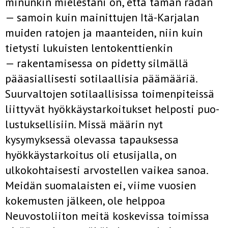
minunkin mielestäni on, että tämän radan
— samoin kuin mainittujen Itä-Karjalan
muiden ratojen ja maanteiden, niin kuin
tietysti lukuisten lentokenttienkin
— rakentamisessa on pi­detty silmällä
pääasiallisesti sotilaallisia päämääriä.
Suurvaltojen soti­laallisissa toimenpiteissä
liittyvät hyökkäystarkoitukset helposti puo­
lustuksellisiin. Missä määrin nyt
kysymyksessä olevassa tapauksessa
hyökkäystarkoitus oli etusijalla, on
ulkokohtaisesti arvostellen vaikea sanoa.
Meidän suomalaisten ei, viime vuosien
kokemusten jälkeen, ole helppoa
Neuvostoliiton meitä koskevissa toimissa