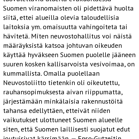
Suomen viran­omaisten oli pidettävä huolta
siitä, ettei alueilla olevia taloudellisia
laitoksia ym. omaisuutta vahingoiteta tai
hävitetä. Miten neuvostohalli­tus voi näistä
määräyksistä katsoa johtuvan oikeuden
käyttää hyväkseen Suomen puolelle jääneen
suuren kosken kallisarvoista vesivoimaa, on
kummallista. Omalla puolellaan
Neuvostoliitto tietenkin oli oikeutettu,
rauhansopimuksesta aivan riippumatta,
järjestämään minkälaisia raken­nustöitä
tahansa edellyttäen, etteivät niiden
vaikutukset ulottuneet Suomen alueelle
siten, että Suomen laillisesti suojatut edut
joutuisivat kärsimään. — Enso-Gutzeitin