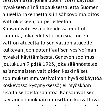
vesivoimasta, jonka Suomi voisi käyttää
hyväkseen siinä tapauksessa, että Suomen
alueella rakennettaisiin säh­kövoimalaitos
Vallinkoskeen, oli perusteeton.
Kansainvälisessä oikeu­dessa ei ollut
sääntöä; joka edellytti maksua toisen
valtion alueelta toisen valtion alueelle
kulkevan joen potentiaalisen vesivoiman
hyväksi­ käyttämisestä. Geneven sopimus
joulukuun 9 p:ltä 1923, joka säännös­telee
asianomaisten valtioiden keskinäiset
sopimukset mm. vesivoiman hyväksikäyttöä
koskevassa kysymyksessä; ei myöskään
sisällä sellaista sääntöä. Kansainvälisen
käytännön mukaan oli osittain korvattava