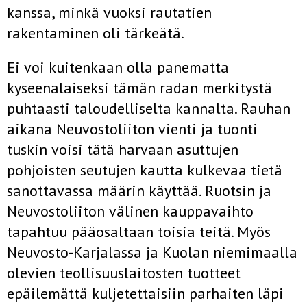
kanssa, minkä vuoksi rautatien
rakentaminen oli tärkeätä.
Ei voi kuitenkaan olla panematta
kyseenalaiseksi tämän radan mer­kitystä
puhtaasti taloudelliselta kannalta. Rauhan
aikana Neuvostoliiton vienti ja tuonti
tuskin voisi tätä harvaan asuttujen
pohjoisten seutujen kautta kulkevaa tietä
sanottavassa määrin käyttää. Ruotsin ja
Neu­vostoliiton välinen kauppavaihto
tapahtuu pääosaltaan toisia teitä. Myös
Neuvosto-Karjalassa ja Kuolan niemimaalla
olevien teollisuuslai­tosten tuotteet
epäilemättä kuljetettaisiin parhaiten läpi