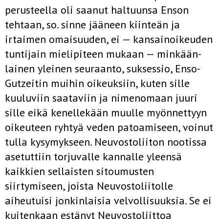
perusteella oli saanut hal­tuunsa Enson
tehtaan, so. sinne jääneen kiinteän ja
irtaimen omaisuu­den, ei — kansainoikeuden
tuntijain mielipiteen mukaan — minkään­
lainen yleinen seuraanto, suksessio, Enso-
Gutzeitin muihin oikeuksiin, kuten sille
kuuluviin saataviin ja nimenomaan juuri
sille eikä kenelle­kään muulle myönnettyyn
oikeuteen ryhtyä veden patoamiseen, voinut
tulla kysymykseen. Neuvostoliiton nootissa
asetuttiin torjuvalle kannalle yleensä
kaikkien sellaisten sitoumusten
siirtymiseen, joista Neuvosto­liitolle
aiheutuisi jonkinlaisia velvollisuuksia. Se ei
kuitenkaan estänyt Neuvostoliittoa