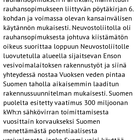
rauhansopimukseen liittyvän pöytäkir­jan 6.
kohdan ja voimassa olevan kansainvälisen
käytännön mukaisesti. Neuvostoliitolla oli
rauhansopimuksesta johtuva kiistämätön
oikeus suorittaa loppuun Neuvostoliitolle
luovutetulla alueella sijaitsevan En­son
vesivoimalaitoksen rakennustyöt ja siinä
yhteydessä nostaa Vuoksen veden pintaa
Suomen taholla aikaisemmin laaditun
rakennussuunnitelman mukaisesti. Suomen
puolelta esitetty vaatimus 300 miljoonan
kWh:n sähkövirran toimittamisesta
vuosittain korvaukseksi Suomen
menettämästä potentiaalisesta