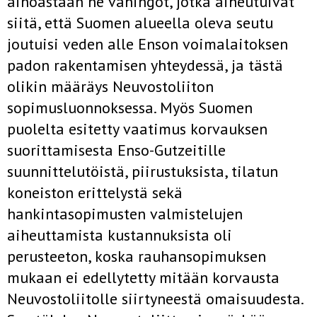
ainoastaan ne vahingot, jotka aiheutuivat
siitä, että Suomen alueella oleva seutu
joutuisi veden alle Enson voimalaitoksen
padon rakentami­sen yhteydessä, ja tästä
olikin määräys Neuvostoliiton
sopimusluonnok­sessa. Myös Suomen
puolelta esitetty vaatimus korvauksen
suorittami­sesta Enso-Gutzeitille
suunnittelutöistä, piirustuksista, tilatun
koneis­ton erittelystä sekä
hankintasopimusten valmistelujen
aiheuttamista kustannuksista oli
perusteeton, koska rauhansopimuksen
mukaan ei edellytetty mitään korvausta
Neuvostoliitolle siirtyneestä omaisuudesta.