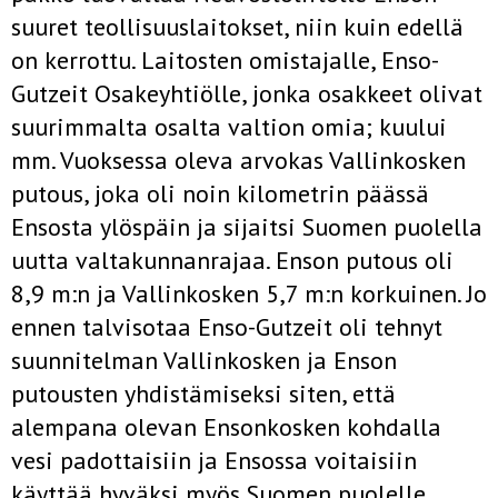
suuret teollisuuslaitokset, niin kuin edellä
on kerrottu. Laitosten omistajalle, Enso-
Gutzeit Osakeyhtiölle, jonka osakkeet olivat
suurimmalta osalta valtion omia; kuului
mm. Vuoksessa oleva arvokas Vallinkosken
putous, joka oli noin kilometrin päässä
Ensosta ylöspäin ja sijaitsi Suomen puolella
uutta valtakunnanrajaa. Enson putous oli
8,9 m:n ja Vallinkosken 5,7 m:n korkuinen. Jo
ennen talvisotaa Enso-Gutzeit oli tehnyt
suunnitelman Vallinkosken ja Enson
putousten yhdistämi­seksi siten, että
alempana olevan Ensonkosken kohdalla
vesi padottai­siin ja Ensossa voitaisiin
käyttää hyväksi myös Suomen puolelle