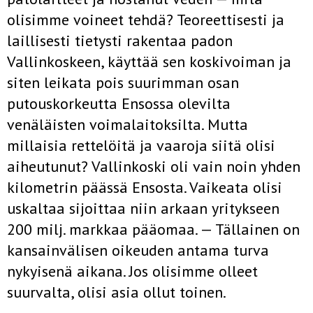
olisimme voineet tehdä? Teo­reettisesti ja
laillisesti tietysti rakentaa padon
Vallinkoskeen, käyttää sen koskivoiman ja
siten leikata pois suurimman osan
putouskorkeutta Ensossa olevilta
venäläisten voimalaitoksilta. Mutta
millaisia rettelöitä ja vaaroja siitä olisi
aiheutunut? Vallinkoski oli vain noin yhden
kilo­metrin päässä Ensosta. Vaikeata olisi
uskaltaa sijoittaa niin arkaan yritykseen
200 milj. markkaa pääomaa. — Tällainen on
kansainvälisen oikeuden antama turva
nykyisenä aikana. Jos olisimme olleet
suurvalta, olisi asia ollut toinen.