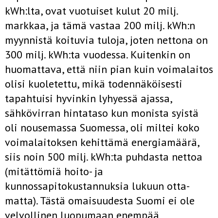
kWh:lta, ovat vuo­tuiset kulut 20 milj.
markkaa, ja tämä vastaa 200 milj. kWh:n
myynnistä koituvia tuloja, joten nettona on
300 milj. kWh:ta vuodessa. Kuitenkin on
huomattava, että niin pian kuin voimalaitos
olisi kuoletettu, mikä todennäköisesti
tapahtuisi hyvinkin lyhyessä ajassa,
sähkövirran hinta­taso kun monista syistä
oli nousemassa Suomessa, oli miltei koko
voima­laitoksen kehittämä energiamäärä,
siis noin 500 milj. kWh:ta puhdasta nettoa
(mitättömiä hoito- ja
kunnossapitokustannuksia lukuun otta­
matta). Tästä omaisuudesta Suomi ei ole
velvollinen luopumaan enempää