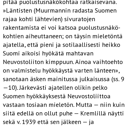
pitää puolustusnäkö­kohtaa ratkaisevana.
»Läntisten (Muurmannin radasta Suomen
rajaa kohti lähtevien) sivuratojen
rakentamista ei voi katsoa puolustusnäkö­
kohtien aiheuttaneen; on täysin mieletöntä
ajatella, että pieni ja soti­laallisesti heikko
Suomi aikoisi hyökätä mahtavan
Neuvostoliiton kimppuun. Ainoa vaihtoehto
on valmistelu hyökkäystä varten länteen»,
sano­taan äsken mainitussa julkaisussa (ss. 9
—10). Järkevästi ajatellen olikin pelko
Suomen hyökkäyksestä Neuvostoliittoa
vastaan tosiaan mieletön. Mutta — niin kuin
siitä edellä on ollut puhe — Kremlillä näytti
sekä v. 1939 että sen jälkeen — ja