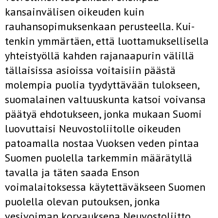
kansainvälisen oikeuden kuin
rauhansopimuksenkaan perusteella. Kui­
tenkin ymmärtäen, että luottamuksellisella
yhteistyöllä kahden raja­naapurin välillä
tällaisissa asioissa voitaisiin päästä
molempia puolia tyydyttävään tulokseen,
suomalainen valtuuskunta katsoi voivansa
päätyä ehdotukseen, jonka mukaan Suomi
luovuttaisi Neuvostoliitolle oikeuden
patoamalla nostaa Vuoksen veden pintaa
Suomen puolella tarkemmin määrätyllä
tavalla ja täten saada Enson
voimalaitoksessa käytettäväkseen Suomen
puolella olevan putouksen, jonka
vesivoiman korvauksena Neuvostoliitto