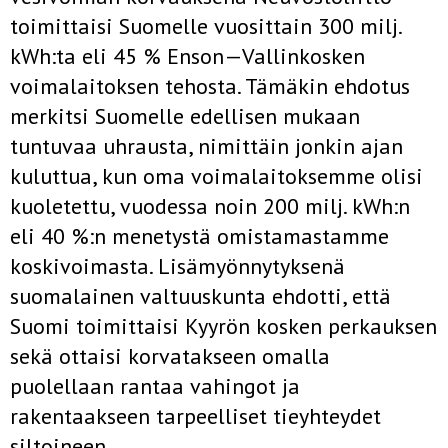
toimittaisi Suomelle vuosittain 300 milj.
kWh:ta eli 45 % Enson—Vallinkosken
voimalaitoksen tehosta. Tämäkin ehdotus
merkitsi Suomelle edellisen mukaan
tuntuvaa uhrausta, nimit­täin jonkin ajan
kuluttua, kun oma voimalaitoksemme olisi
kuoletettu, vuodessa noin 200 milj. kWh:n
eli 40 %:n menetystä omistamastamme
koskivoimasta. Lisämyönnytyksenä
suomalainen valtuuskunta ehdotti, että
Suomi toimittaisi Kyyrön kosken perkauksen
sekä ottaisi korva­takseen omalla
puolellaan rantaa vahingot ja
rakentaakseen tarpeelliset tieyhteydet
siltoineen.