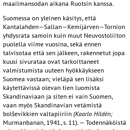
maailmansodan aikana Ruotsin kanssa.
Suomessa on yleinen käsitys, että
Kantalahden—Sallan—Kemijär­ven—Tornion
yhdysrata samoin kuin muut Neuvostoliiton
puolella viime vuosina, sekä ennen
talvisotaa että sen jälkeen, rakennetut jopa
kuusi sivurataa ovat tarkoittaneet
valmistumista uuteen hyökkäykseen
Suomea vastaan; vieläpä sen lisäksi
käytettävissä olevan tien luomista
Skandinaviaan ja siten ei vain Suomen,
vaan myös Skandinavian vetämistä
bolševikkien valtapiiriin
(Kaarlo Hildén;
Murmanbanan, 1941, s. 11). — Todennäköistä