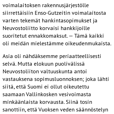
voimalaitoksen raken­nusjärjestölle
siirrettäisiin Enso-Gutzeitin voimalaitosta
varten tekemät hankintasopimukset ja
Neuvostoliitto korvaisi hankkijoille
suoritetut ennakkomaksut. — Tämä kaikki
oli meidän mielestämme oikeuden­mukaista.
Asia oli nähdäksemme periaatteellisesti
selvä. Mutta elokuun puoli­välissä
Neuvostoliiton valtuuskunta antoi
vastauksena sopimusluonnoksen; joka lähti
siitä, että Suomi ei ollut oikeutettu
saamaan Vallinkosken vesivoimasta
minkäänlaista korvausta. Siinä tosin
sanottiin, että Vuok­sen veden säännöstelyn