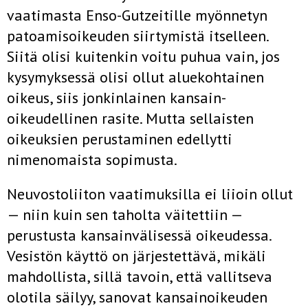
vaatimasta Enso-Gutzeitille myönnetyn
patoamisoikeu­den siirtymistä itselleen.
Siitä olisi kuitenkin voitu puhua vain, jos
kysy­myksessä olisi ollut aluekohtainen
oikeus, siis jonkinlainen kansain­
oikeudellinen rasite. Mutta sellaisten
oikeuksien perustaminen edellytti
nimenomaista sopimusta.
Neuvostoliiton vaatimuksilla ei liioin ollut
— niin kuin sen ta­holta väitettiin —
perustusta kansainvälisessä oikeudessa.
Vesistön käyttö on järjestettävä, mikäli
mahdollista, sillä tavoin, että vallitseva
olotila säilyy, sanovat kansainoikeuden