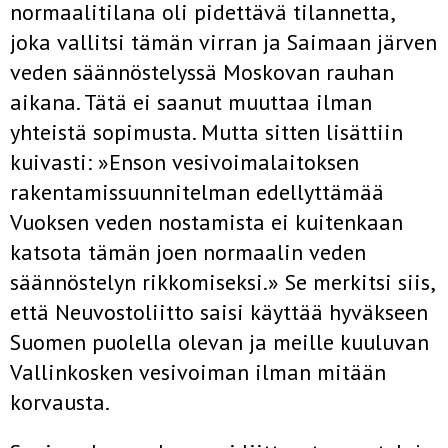
normaalitilana oli pidettävä tilannetta,
joka val­litsi tämän virran ja Saimaan järven
veden säännöstelyssä Moskovan rauhan
aikana. Tätä ei saanut muuttaa ilman
yhteistä sopimusta. Mutta sitten lisättiin
kuivasti: »Enson vesivoimalaitoksen
rakentamissuunnitel­man edellyttämää
Vuoksen veden nostamista ei kuitenkaan
katsota tämän joen normaalin veden
säännöstelyn rikkomiseksi.» Se merkitsi siis,
että Neuvostoliitto saisi käyttää hyväkseen
Suomen puolella olevan ja meille kuuluvan
Vallinkosken vesivoiman ilman mitään
korvausta.