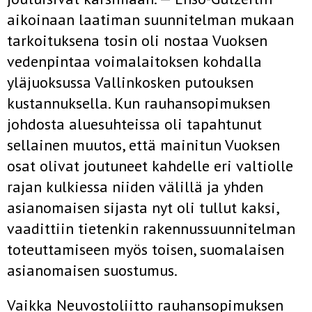
aikoinaan laatiman suunnitelman mukaan
tarkoituksena tosin oli nostaa Vuoksen
vedenpintaa voimalaitoksen koh­dalla
yläjuoksussa Vallinkosken putouksen
kustannuksella. Kun rauhan­sopimuksen
johdosta aluesuhteissa oli tapahtunut
sellainen muutos, että mainitun Vuoksen
osat olivat joutuneet kahdelle eri valtiolle
rajan kul­kiessa niiden välillä ja yhden
asianomaisen sijasta nyt oli tullut kaksi,
vaadittiin tietenkin rakennussuunnitelman
toteuttamiseen myös toisen, suomalaisen
asianomaisen suostumus.
Vaikka Neuvostoliitto rauhansopimuksen