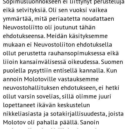
Sopimusluonnokseen ei liittynyt perusteluja
eikä selvityksiä. Oli sen vuoksi vaikea
ymmärtää, mitä periaatetta noudattaen
Neuvostoliitto oli joutunut tähän
ehdotukseensa. Meidän käsityksemme
mukaan ei Neuvostoliiton ehdotuksella
ollut perustetta rauhansopimuksessa eikä
liioin kansainvälisessä oikeudessa. Suomen
puolella pysyttiin entisellä kannalla. Kun
annoin Molotoville vastauksemme
neuvostohallituksen ehdotukseen, ei hetki
ollut varsin sovelias, sillä olimme juuri
lopettaneet ikävän keskustelun
nikkeliasiasta ja sotakirjallisuudesta, joista
Molotov oli pahalla päällä. Sanoin