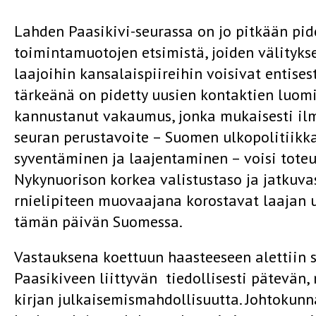
Lahden Paasikivi-seurassa on jo pitkään pide
toimintamuotojen etsimistä, joiden välityk
laajoihin kansalaispiireihin voisivat entises
tärkeänä on pidetty uusien kontaktien luomi
kannustanut vakaumus, jonka mukaisesti ilm
seuran perustavoite – Suomen ulkopolitiikk
syventäminen ja laajentaminen – voisi toteut
Nykynuorison korkea valistustaso ja jatkuva
rnielipiteen muovaajana korostavat laajan 
tämän päivän Suomessa.
Vastauksena koettuun haasteeseen alettiin s
Paasikiveen liittyvän tiedollisesti pätevän,
kirjan julkaisemismahdollisuutta. Johtoku