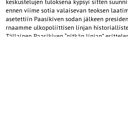
keskustelujen tuloksena kypsyi sitten suunn
ennen viime sotia valaisevan teoksen laati
asetettiin Paasikiven sodan jälkeen presid
rnaamme ulkopoliittisen linjan historiallist
Tällainen Paasikiven “pitkän linjan” esitte
presidentti Paasikiven ulkopoliittisen ajat
tunnetun varhaisen henkilöhistoriallisen 
Erityiseksi paikallishistorialliseksi tavoitt
varhaisen, Hämeessa tapahtuneen, yhteiskun
Onhan tämä ajanjakso 1890-luvulta vuosisad
huonosti tunnettu vaihe Paasikiven elämässä.
erityisen mielenkiintoista seka lahtelaisest
kansakunnan näkökulmasta. Toivoaksemme s
paikallishistoriallista uutuusarvoa.