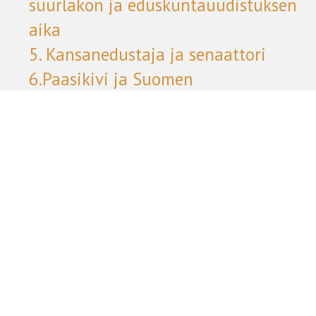
suurlakon ja eduskuntauudistuksen
aika
5. Kansanedustaja ja senaattori
6.Paasikivi ja Suomen
itsenäistymisvaihe
7. Pankki- ja talousmies – poliittisen
hiljaiselon kausi
8. Paasikivi sisäpolitiikan
linjamiehenä: maltillinen
kokoomus ja IKL
9. Paasikivi ja Kansakunnan
kohtalonkysymykset ennen
talvisotaa