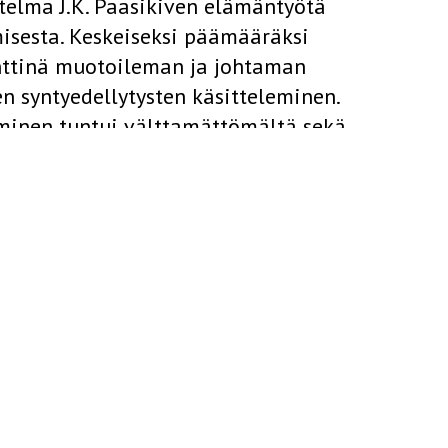
itelma J.K. Paasikiven elämäntyötä
misesta. Keskeiseksi päämääräksi
enttinä muotoileman ja johtaman
en syntyedellytysten käsitteleminen.
leminen tuntui välttamättömältä sekä
telun synnyn, että hänen vähemmän
kuvansa ymmartämisen kannalta.
eeksi seuran johtokunta näki Paasikiven
nallisen toiminnan valaisemisen.
an vaihteeseen yleisesti melko
 Sen vuoksi sitä valaiseva tieto lienee
a, hämäläisestä, että yleisemmästä koko
illä on myös suoranaista