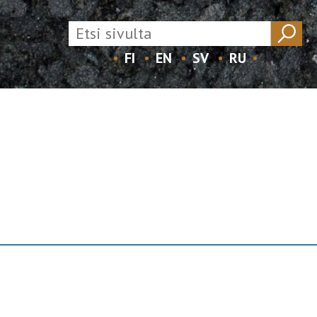
FI
EN
SV
RU