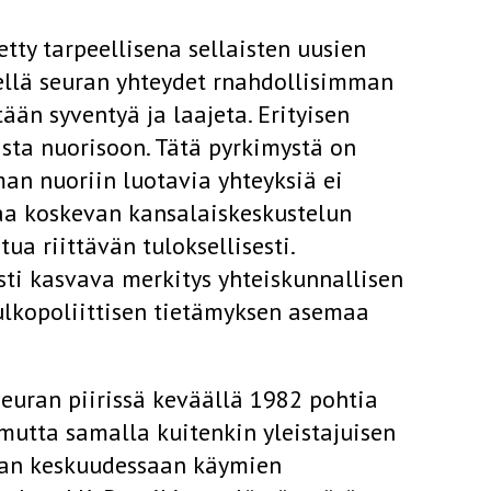
tty tarpeellisena sellaisten uusien
sellä seuran yhteydet rnahdollisimman
tään syventyä ja laajeta. Erityisen
sta nuorisoon. Tätä pyrkimystä on
an nuoriin luotavia yhteyksiä ei
aa koskevan kansalaiskeskustelun
ua riittävän tuloksellisesti.
sti kasvava merkitys yhteiskunnallisen
ulkopoliittisen tietämyksen asemaa
euran piirissä keväällä 1982 pohtia
 mutta samalla kuitenkin yleistajuisen
nnan keskuudessaan käymien