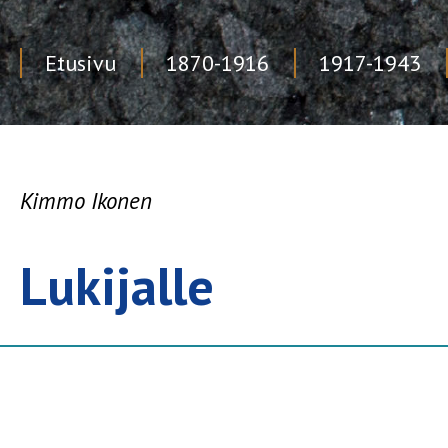
Etusivu
1870-1916
1917-1943
Skip
to
content
Kimmo Ikonen
Lukijalle