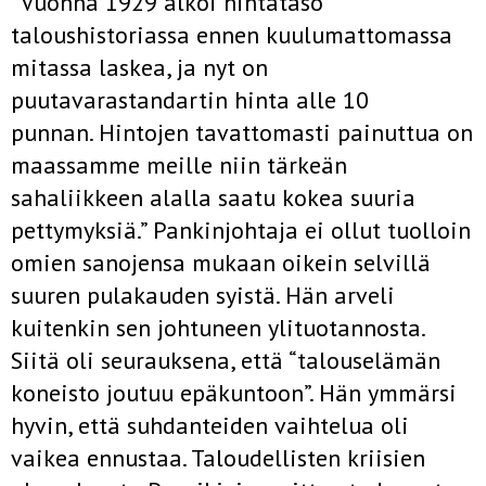
“Vuonna 1929 alkoi hintataso
taloushistoriassa ennen kuulumattomassa
mitassa laskea, ja nyt on
puutavarastandartin hinta alle 10
punnan. Hintojen tavattomasti painuttua on
maassamme meille niin tärkeän
sahaliikkeen alalla saatu kokea suuria
pettymyksiä.” Pankinjohtaja ei ollut tuolloin
omien sanojensa mukaan oikein selvillä
suuren pulakauden syistä. Hän arveli
kuitenkin sen johtuneen ylituotannosta.
Siitä oli seurauksena, että “talouselämän
koneisto joutuu epäkuntoon”. Hän ymmärsi
hyvin, että suhdanteiden vaihtelua oli
vaikea ennustaa. Taloudellisten kriisien