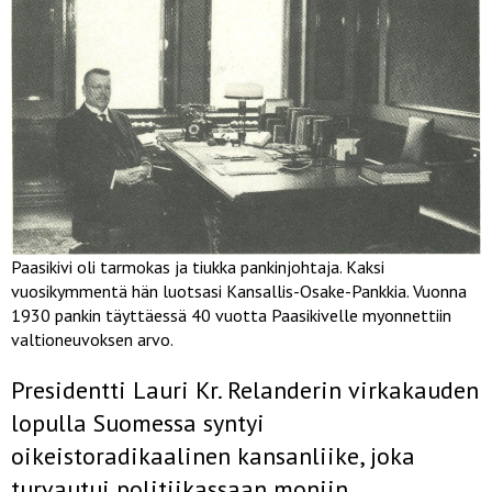
Paasikivi oli tarmokas ja tiukka pankinjohtaja. Kaksi
vuosikymmentä hän luotsasi Kansallis-Osake-Pankkia. Vuonna
1930 pankin täyttäessä 40 vuotta Paasikivelle myonnettiin
valtioneuvoksen arvo.
Presidentti Lauri Kr. Relanderin virkakauden
lopulla Suomessa syntyi
oikeistoradikaalinen kansanliike, joka
turvautui politiikassaan moniin