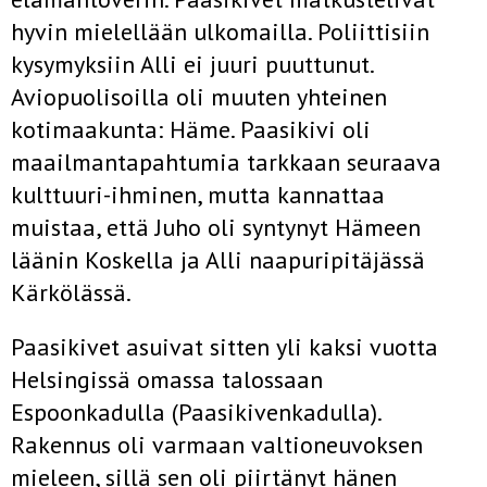
hyvin mielellään ulkomailla. Poliittisiin
kysymyksiin Alli ei juuri puuttunut.
Aviopuolisoilla oli muuten yhteinen
kotimaakunta: Häme. Paasikivi oli
maailmantapahtumia tarkkaan seuraava
kulttuuri-ihminen, mutta kannattaa
muistaa, että Juho oli syntynyt Hämeen
läänin Koskella ja Alli naapuripitäjässä
Kärkölässä.
Paasikivet asuivat sitten yli kaksi vuotta
Helsingissä omassa talossaan
Espoonkadulla (Paasikivenkadulla).
Rakennus oli varmaan valtioneuvoksen
mieleen, sillä sen oli piirtänyt hänen