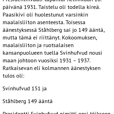
päivänä 1931. Taistelu oli todella kireä.
Paasikivi oli huolestunut varsinkin
maalaisliiton asenteesta. Toisessa
äänestyksessä Ståhlberg sai jo 149 ääntä,
mutta tämä ei riittänyt. Kokoomuksen,
maalaisliiton ja ruotsalaisen
kansanpuolueen tuella Svinhufvud nousi
maan johtoon vuosiksi 1931 – 1937.
Ratkaisevan eli kolmannen äänestyksen
tulos oli:
Svinhufvud 151 ja
Ståhlberg 149 ääntä
Presidentti Svinhufvud nimitti ensi töikseen