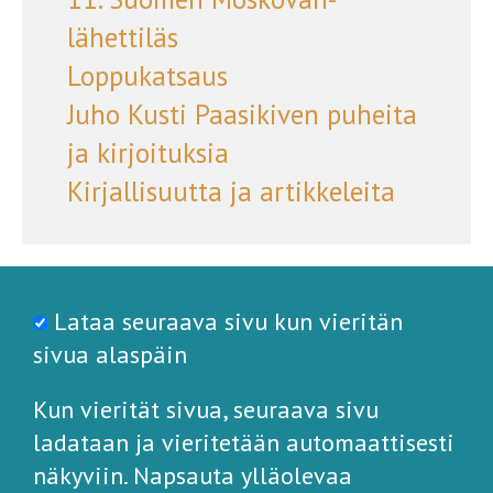
lähettiläs
Loppukatsaus
Juho Kusti Paasikiven puheita
ja kirjoituksia
Kirjallisuutta ja artikkeleita
Lataa seuraava sivu kun vieritän
sivua alaspäin
Kun vierität sivua, seuraava sivu
ladataan ja vieritetään automaattisesti
näkyviin. Napsauta ylläolevaa