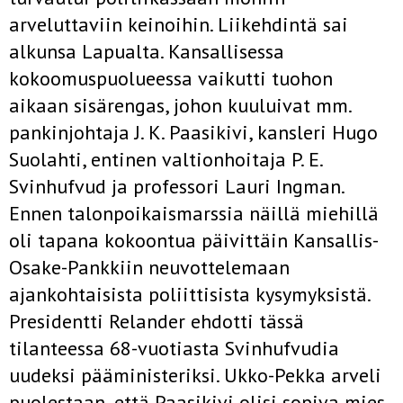
arveluttaviin keinoihin. Liikehdintä sai
alkunsa Lapualta. Kansallisessa
kokoomuspuolueessa vaikutti tuohon
aikaan sisärengas, johon kuuluivat mm.
pankinjohtaja J. K. Paasikivi, kansleri Hugo
Suolahti, entinen valtionhoitaja P. E.
Svinhufvud ja professori Lauri Ingman.
Ennen talonpoikaismarssia näillä miehillä
oli tapana kokoontua päivittäin Kansallis-
Osake-Pankkiin neuvottelemaan
ajankohtaisista poliittisista kysymyksistä.
Presidentti Relander ehdotti tässä
tilanteessa 68-vuotiasta Svinhufvudia
uudeksi pääministeriksi. Ukko-Pekka arveli
puolestaan, että Paasikivi olisi sopiva mies