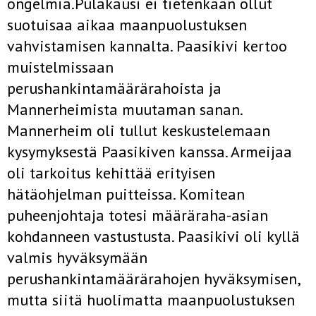
ongelmia.Pulakausi ei tietenkään ollut
suotuisaa aikaa maanpuolustuksen
vahvistamisen kannalta. Paasikivi kertoo
muistelmissaan
perushankintamäärärahoista ja
Mannerheimista muutaman sanan.
Mannerheim oli tullut keskustelemaan
kysymyksestä Paasikiven kanssa. Armeijaa
oli tarkoitus kehittää erityisen
hätäohjelman puitteissa. Komitean
puheenjohtaja totesi määräraha-asian
kohdanneen vastustusta. Paasikivi oli kyllä
valmis hyväksymään
perushankintamäärärahojen hyväksymisen,
mutta siitä huolimatta maanpuolustuksen