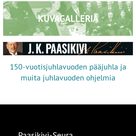
KUVAGALLERIA
150-vuotisjuhlavuoden pääjuhla ja
muita juhlavuoden ohjelmia
Paasikivi-Seura