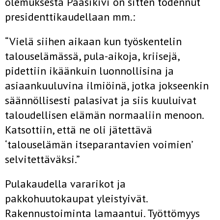
olemuksesta Paasikivi on sitten todennut
presidenttikaudellaan mm.:
“Vielä siihen aikaan kun työskentelin
talouselämässä, pula-aikoja, kriisejä,
pidettiin ikäänkuin luonnollisina ja
asiaankuuluvina ilmiöinä, jotka jokseenkin
säännöllisesti palasivat ja siis kuuluivat
taloudellisen elämän normaaliin menoon.
Katsottiin, että ne oli jätettävä
‘talouselämän itseparantavien voimien’
selvitettäväksi.”
Pulakaudella vararikot ja
pakkohuutokaupat yleistyivät.
Rakennustoiminta lamaantui. Työttömyys