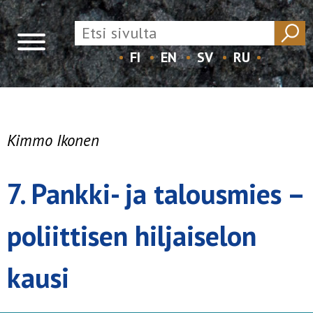
FI
EN
SV
RU
Skip
to
content
Kimmo Ikonen
7. Pankki- ja talousmies –
poliittisen hiljaiselon
kausi