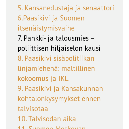
5. Kansanedustaja ja senaattori
6.Paasikivi ja Suomen
itsenäistymisvaihe
7. Pankki- ja talousmies –
poliittisen hiljaiselon kausi
8. Paasikivi sisäpolitiikan
linjamiehenä: maltillinen
kokoomus ja IKL
9. Paasikivi ja Kansakunnan
kohtalonkysymykset ennen
talvisotaa
10. Talvisodan aika
11. Suomen Moskovan-