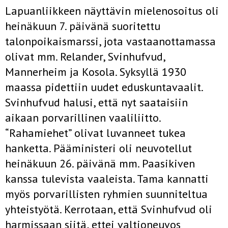
Lapuanliikkeen näyttävin mielenosoitus oli
heinäkuun 7. päivänä suoritettu
talonpoikaismarssi, jota vastaanottamassa
olivat mm. Relander, Svinhufvud,
Mannerheim ja Kosola. Syksyllä 1930
maassa pidettiin uudet eduskuntavaalit.
Svinhufvud halusi, että nyt saataisiin
aikaan porvarillinen vaaliliitto.
“Rahamiehet” olivat luvanneet tukea
hanketta. Pääministeri oli neuvotellut
heinäkuun 26. päivänä mm. Paasikiven
kanssa tulevista vaaleista. Tama kannatti
myös porvarillisten ryhmien suunniteltua
yhteistyötä. Kerrotaan, että Svinhufvud oli
harmissaan siitä, ettei valtioneuvos