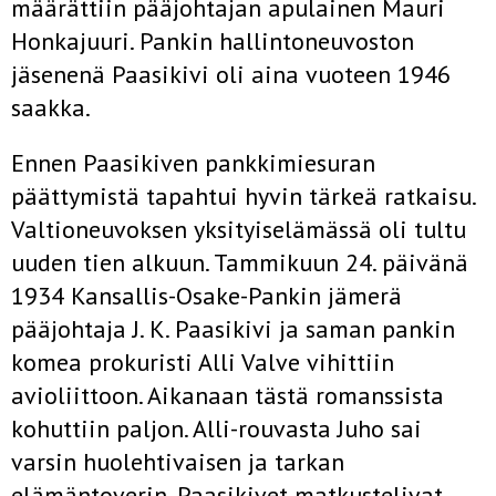
määrättiin pääjohtajan apulainen Mauri
Honkajuuri. Pankin hallintoneuvoston
jäsenenä Paasikivi oli aina vuoteen 1946
saakka.
Ennen Paasikiven pankkimiesuran
päättymistä tapahtui hyvin tärkeä ratkaisu.
Valtioneuvoksen yksityiselämässä oli tultu
uuden tien alkuun. Tammikuun 24. päivänä
1934 Kansallis-Osake-Pankin jämerä
pääjohtaja J. K. Paasikivi ja saman pankin
komea prokuristi Alli Valve vihittiin
avioliittoon. Aikanaan tästä romanssista
kohuttiin paljon. Alli-rouvasta Juho sai
varsin huolehtivaisen ja tarkan
elämäntoverin. Paasikivet matkustelivat