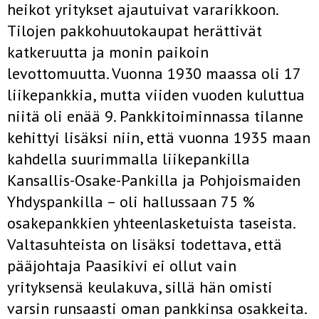
heikot yritykset ajautuivat vararikkoon.
Tilojen pakkohuutokaupat herättivät
katkeruutta ja monin paikoin
levottomuutta. Vuonna 1930 maassa oli 17
liikepankkia, mutta viiden vuoden kuluttua
niitä oli enää 9. Pankkitoiminnassa tilanne
kehittyi lisäksi niin, että vuonna 1935 maan
kahdella suurimmalla liikepankilla
Kansallis-Osake-Pankilla ja Pohjoismaiden
Yhdyspankilla – oli hallussaan 75 %
osakepankkien yhteenlasketuista taseista.
Valtasuhteista on lisäksi todettava, että
pääjohtaja Paasikivi ei ollut vain
yrityksensä keulakuva, sillä hän omisti
varsin runsaasti oman pankkinsa osakkeita.