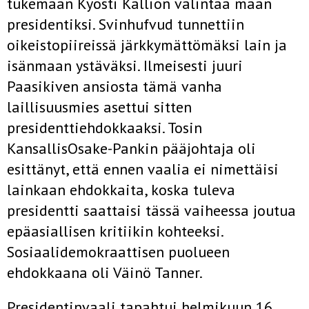
tukemaan Kyösti Kallion valintaa maan
presidentiksi. Svinhufvud tunnettiin
oikeistopiireissä järkkymättömäksi lain ja
isänmaan ystäväksi. Ilmeisesti juuri
Paasikiven ansiosta tämä vanha
laillisuusmies asettui sitten
presidenttiehdokkaaksi. Tosin
KansallisOsake-Pankin pääjohtaja oli
esittänyt, että ennen vaalia ei nimettäisi
lainkaan ehdokkaita, koska tuleva
presidentti saattaisi tässä vaiheessa joutua
epäasiallisen kritiikin kohteeksi.
Sosiaalidemokraattisen puolueen
ehdokkaana oli Väinö Tanner.
Presidentinvaali tapahtui helmikuun 16.