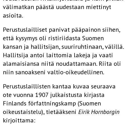
välimatkan päästä uudestaan miettinyt
asioita.
Perustuslailliset panivat pääpainon siihen,
että kysymys oli ristirii­dasta Suomen
kansan ja hallitsijan, suuriruhtinaan, välillä.
Hallitsija antoi laittomia lakeja ja vaati
alamaisiansa niitä noudattamaan. Riita oli
niin sanoakseni valtio-oikeudellinen.
Perustuslaillisten kantaa kuvaa seuraava
ote vuonna 1907 julkais­tusta kirjasta
Finlands författningskamp (Suomen
oikeustaistelu), tie­tääkseni
Eirik Hornborgin
kirjoittama: