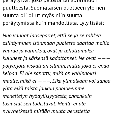
peräytyivät joko pelosta tai sotataidon
puutteesta. Suomalaisen puolueen yleinen
suunta oli ollut myös niin suurta
peräytymistä kuin mahdollista. Lyly lisäsi:
Nuo vanhat lauseparret, että se ja se rohkea
esiintyminen isänmaan puolesta saattaa meille
vaaraa ja vahinkoa, ovat jo tehottomaksi
kuluneet ja kär­kensä kadottaneet. Ne ovat ———
pölyä, jota viskataan silmiin, mutta joka ei enää
kelpaa. Ei ole sanottu, mikä on vahingoksi
maalle, mikä ei ———. Eikä ylimalkaan voi sanoa
yhtä eikä toista jonkun puolueemme
menettelyn hyödyllisyydestä, ennenkuin
tosiasiat sen todistavat. Meillä ei ole
nykyhetkessä mitään muuta perustetta