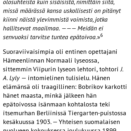
olosuhteista kuin sisäisistä, nimittäin siitä,
missä mää­rässä kansa uskollisesti on pitänyt
kiinni näistä ylevimmistä voimista, jotka
hallitsevat maailmaa. ——— Meidän ei
6
senvuoksi tarvitse tuntea epätoi­voa.
»
Suoraviivaisimpia oli entinen opettajani
Hämeenlinnan Normaali­ lyseossa,
sittemmin Viipurin lyseon lehtori, tohtori
J.
A. Lyly
— intomielinen tulisielu. Hänen
elämänsä oli traagillinen: Bobrikov karkotti
hänet maasta, minkä jälkeen hän
epätoivossa isänmaan kohtalosta teki
itsemurhan Berliinissä Tiergarten-puistossa
kesäkuussa 1903. — Yhteisen suomalaisen
puolueen kokouksessa joulukuussa 1899