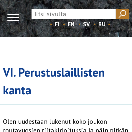
FI
EN
SV
RU
Skip
to
content
VI. Perustuslaillisten
kanta
Olen uudestaan lukenut koko joukon
routavuosien riitakirjoituksia ja näin pitkän