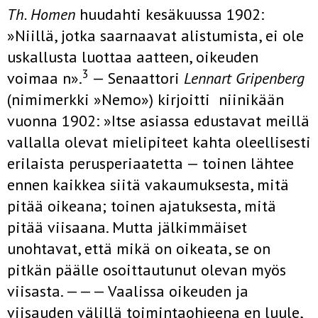
Th. Homen
huudahti kesäkuussa 1902:
»Niillä, jotka saarnaavat alistumista, ei ole
uskallusta luottaa aatteen, oikeuden
3
voimaa n».
— Senaattori
Lennart Gripenberg
(nimimerkki »Nemo») kirjoitti niinikään
vuonna 1902: »Itse asiassa edustavat meillä
vallalla olevat mielipiteet kahta oleellisesti
erilaista perusperiaatetta — toinen lähtee
ennen kaikkea siitä vakaumuksesta, mitä
pitää oi­keana; toinen ajatuksesta, mitä
pitää viisaana. Mutta jälkimmäiset
unohtavat, että mikä on oikeata, se on
pitkän päälle osoittautunut olevan myös
viisasta. ——— Vaalissa oikeuden ja
viisauden välillä toimintaohjeena en luule,