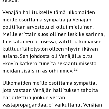
selkoa.
Venäjän hallitukselle tämä ulkomaiden
meille osoittama sympatia ja Venäjän
politiikan arvostelu ei ollut mieluinen.
Meille erittäin suosiollinen leskikeisarinna,
tanskalainen prinsessa, valitti ulkomaisen
kult­tuurilähetystön olleen »hyvin ikävän
asian». Sen johdosta oli Venäjällä oltu
»kovin katkeroituneita sekaantumisesta
12
meidän sisäisiin asioi­himme».
Ulkomaiden meille osoittama sympatia,
jota vastaan Venäjän halli­tuksen taholta
harjoitettiin jonkun verran
vastapropagandaa, ei vai­kuttanut Venäjän