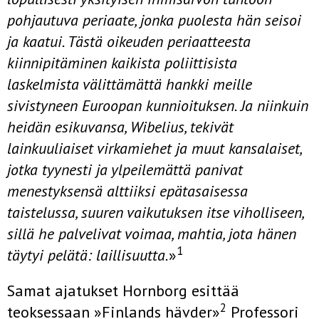
pohjautuva periaate, jonka puolesta hän seisoi
ja kaatui. Tästä oikeuden periaatteesta
kiinnipitäminen kaikista poliittisista
laskelmista välittämättä hankki meille
sivistyneen Euroopan kunnioituksen. Ja niinkuin
heidän esikuvansa, Wibe­lius, tekivät
lainkuuliaiset virkamiehet ja muut kansalaiset,
jotka tyynesti ja ylpeilemättä panivat
menestyksensä alttiiksi epätasaisessa
taistelussa, suuren vaikutuksen itse viholliseen,
sillä he palvelivat voimaa, mahtia, jota hänen
1
täytyi pelätä: laillisuutta.
»
Samat ajatukset Hornborg esittää
2
teoksessaan »Finlands hävder»
Professori