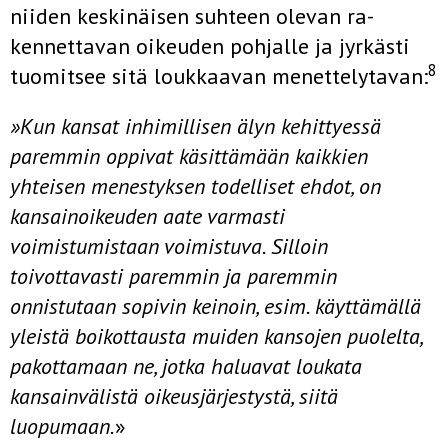
niiden keskinäisen suhteen olevan ra­
kennettavan oikeuden pohjalle ja jyrkästi
8
tuomitsee sitä loukkaavan menettelytavan:
»Kun kansat inhimillisen älyn kehittyessä
paremmin oppivat käsittämään kaikkien
yhteisen menestyksen todelliset ehdot, on
kansainoikeuden aate varmasti
voimistumistaan voimistuva. Silloin
toivottavasti paremmin ja parem­min
onnistutaan sopivin keinoin, esim. käyttämällä
yleistä boikottausta muiden kansojen puolelta,
pakottamaan ne, jotka haluavat loukata
kansain­välistä oikeusjärjestystä, siitä
luopumaan.
»