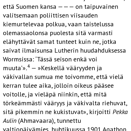
että Suomen kansa ——— on taipuvainen
valitsemaan poliittisen viisauden
kiemurtelevaa polkua, vaan taistelus­sa
olemassaolonsa puolesta sitä varmasti
elähyttävät samat tunteet kuin ne, jotka
saivat ilmaisunsa Lutherin huudahduksessa
Wormsissa: ‘Tässä seison enkä voi
4
muuta’».
— »Keskellä vääryyden ja
väkivallan sumua me toivomme, että vielä
kerran tulee aika, jolloin oikeus pää­see
voitolle, ja vieläpä niinkin, että mitä
törkeämmästi vääryys ja väkivalta riehuvat,
sitä pikemmin ne kukistuvat», kirjoitti
Pekka
Aulin
(Ahmavaara), tunnettu
valtiopäivämies, huhtikuussa 1901 Agathon