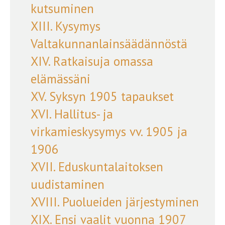
kutsuminen
XIII. Kysymys
Valtakunnanlainsäädännöstä
XIV. Ratkaisuja omassa
elämässäni
XV. Syksyn 1905 tapaukset
XVI. Hallitus- ja
virkamieskysymys vv. 1905 ja
1906
XVII. Eduskuntalaitoksen
uudistaminen
XVIII. Puolueiden järjestyminen
XIX. Ensi vaalit vuonna 1907