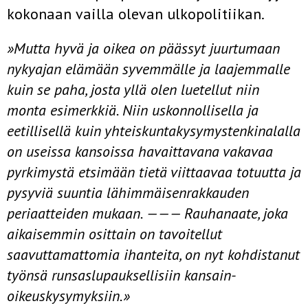
kokonaan vailla ole­van ulkopolitiikan.
»Mutta hyvä ja oikea on päässyt juurtumaan
nykyajan elämään syvem­mälle ja laajemmalle
kuin se paha, josta yllä olen luetellut niin
monta esimerk­kiä. Niin uskonnollisella ja
eetillisellä kuin yhteiskuntakysymystenkinalalla
on useissa kansoissa havaittavana vakavaa
pyrkimystä etsimään tietä viittaavaa totuutta ja
pysyviä suuntia lähimmäisenrakkauden
periaatteiden mukaan. ——— Rauhanaate, joka
aikaisemmin osittain on tavoitellut
saavuttamattomia ihanteita, on nyt kohdistanut
työnsä runsaslupauksellisiin kansain­
oikeuskysymyksiin.»