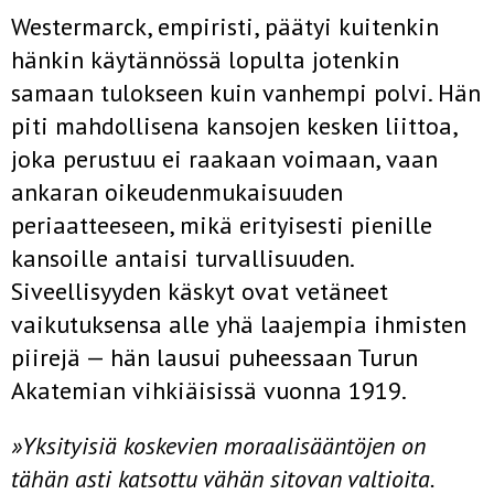
Westermarck, empiristi, päätyi kuitenkin
hänkin käytännössä lopulta jotenkin
samaan tulokseen kuin vanhempi polvi. Hän
piti mah­dollisena kansojen kesken liittoa,
joka perustuu ei raakaan voimaan, vaan
ankaran oikeudenmukaisuuden
periaatteeseen, mikä erityisesti pienille
kansoille antaisi turvallisuuden.
Siveellisyyden käskyt ovat vetäneet
vaikutuksensa alle yhä laajempia ihmisten
piirejä — hän lau­sui puheessaan Turun
Akatemian vihkiäisissä vuonna 1919.
»Yksityisiä koskevien moraalisääntöjen on
tähän asti katsottu vähän sito­van valtioita.