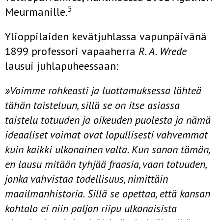
5
Meurmanille.
Ylioppilaiden kevätjuhlassa vapunpäivänä
1899 professori vapaa­herra
R. A. Wrede
lausui juhlapuheessaan:
»Voimme rohkeasti ja luottamuksessa lähteä
tähän taisteluun, sillä se on itse asiassa
taistelu totuuden ja oikeuden puolesta ja nämä
ideaaliset voimat ovat lopullisesti vahvemmat
kuin kaikki ulkonainen valta. Kun sanon tämän,
en lausu mitään tyhjää fraasia, vaan totuuden,
jonka vahvistaa todellisuus, nimittäin
maailmanhistoria. Sillä se opettaa, että kansan
kohtalo ei niin pal­jon riipu ulkonaisista