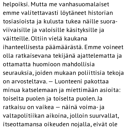
helpoiksi. Mutta me vanhasuomalaiset
emme vali­tettavasti löytäneet historian
tosiasioista ja kulusta tukea näille suora­
viivaisille ja valoisille käsityksille ja
väitteille. Oltiin vielä kaukana
ihanteellisesta päämäärästä. Emme voineet
olla ratkaisevana tekijänä ajattelematta ja
ottamatta huomioon mahdollisia
seurauksia, joiden mukaan poliittisia tekoja
on arvosteltava. — Luonteeni pakottaa
minua katselemaan ja miettimään asioita:
toiselta puolen ja toiselta puolen. Ja
ratkaisu on vaikea — näinä voima- ja
valtapolitiikan aikoina, jol­loin suurvallat,
itseottamansa oikeuden nojalla, eivät ole