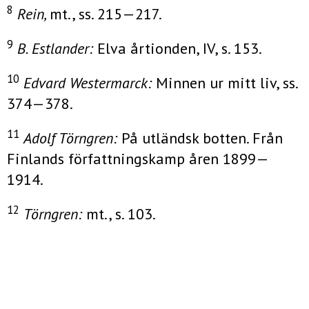
8
Rein,
mt., ss. 215—217.
9
B. Estlander:
Elva årtionden, IV, s. 153.
10
Edvard Westermarck:
Minnen ur mitt liv, ss.
374—378.
11
Adolf Törngren:
På utländsk botten. Från
Finlands författningskamp åren 1899—
1914.
12
Törngren:
mt., s. 103.