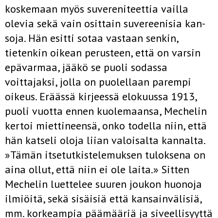
koskemaan myös suvereniteettia vailla
olevia sekä vain osittain suvereenisia kan­
soja. Hän esitti sotaa vastaan senkin,
tietenkin oikean perusteen, että on varsin
epävarmaa, jääkö se puoli sodassa
voittajaksi, jolla on puo­lellaan parempi
oikeus. Eräässä kirjeessä elokuussa 1913,
puoli vuotta ennen kuolemaansa, Mechelin
kertoi miettineensä, onko todella niin, että
hän katseli oloja liian valoisalta kannalta.
»Tämän itsetutkistele­muksen tuloksena on
aina ollut, että niin ei ole laita.» Sitten
Mechelin luettelee suuren joukon huonoja
ilmiöitä, sekä sisäisiä että kansainvälisiä,
mm. korkeampia päämääriä ja siveellisyyttä