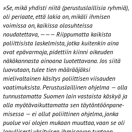
»Se, mikä yhdisti niitä (perustuslaillisia ryhmiä),
oli periaate, että lakia on, mikäli ihmisen
voimissa on, kaikissa olosuhteissa
noudatettava, ——— Riippumatta kaikista
poliittisista laskelmista, jotka kuitenkin aina
ovat epävarmoja, pidettiin kiinni oikeuden
näkökannasta ainoana luotettavana. Jos siitä
luovutaan, tulee tien määrääjäksi
mielivaltainen käsitys poliittisen vii­sauden
vaatimuksista. Perustuslaillinen ohjelma — olla
tunnustamatta Suo­men lain vastaista käskyä ja
olla myötävaikuttamatta sen täytäntöönpane­
misessa — ei ollut poliittinen ohjelma, jonka
puolue voi olojen mukaan muuttaa, vaan se oli
lopullisesti yksityisen ihmisarvon tuntoon