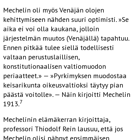
Mechelin oli myös Venäjän olojen
kehittymiseen nähden suuri opti­misti. »Se
aika ei voi olla kaukana, jolloin
järjestelmän muutos (Venä­jällä) tapahtuu.
Ennen pitkää tulee siellä todellisesti
valtaan perustuslaillisen,
konstitutionaalisen valtiomuodon
periaatteet.» — »Pyrkimyk­sen muodostaa
keisarikunta oikeusvaltioksi täytyy pian
päästä voitolle». — Näin kirjoitti Mechelin
7
1913.
Mechelinin elämäkerran kirjoittaja,
professori Thiodolf Rein lausuu, että jos
Mechelin olisi nähnyt ensimmäisen