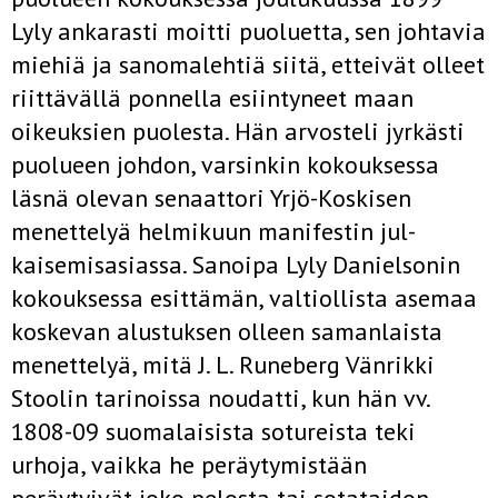
Lyly ankarasti moitti puoluetta, sen johtavia
miehiä ja sanomalehtiä siitä, etteivät olleet
riittävällä ponnella esiintyneet maan
oikeuksien puolesta. Hän arvosteli jyrkästi
puolueen johdon, varsinkin kokouksessa
läsnä­ olevan senaattori Yrjö-Koskisen
menettelyä helmikuun manifestin jul­
kaisemisasiassa. Sanoipa Lyly Danielsonin
kokouksessa esittämän, valtiollista asemaa
koskevan alustuksen olleen samanlaista
menettelyä, mitä J. L. Runeberg Vänrikki
Stoolin tarinoissa noudatti, kun hän vv.
1808-09 suomalaisista sotureista teki
urhoja, vaikka he peräyty­mistään