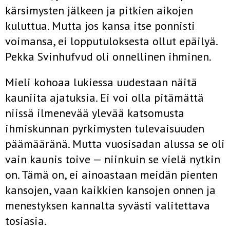
kärsimysten jälkeen ja pitkien aikojen
kuluttua. Mutta jos kansa itse ponnisti
voimansa, ei lopputuloksesta ollut epäilyä.
Pekka Svinhufvud oli onnellinen ihminen.
Mieli kohoaa lukiessa uudestaan näitä
kauniita ajatuksia. Ei voi olla pitämättä
niissä ilmenevää ylevää katsomusta
ihmiskunnan pyrkimys­ten tulevaisuuden
päämääränä. Mutta vuosisadan alussa se oli
vain kaunis toive — niinkuin se vielä nytkin
on. Tämä on, ei ainoastaan meidän pienten
kansojen, vaan kaikkien kansojen onnen ja
menestyk­sen kannalta syvästi valitettava
tosiasia.