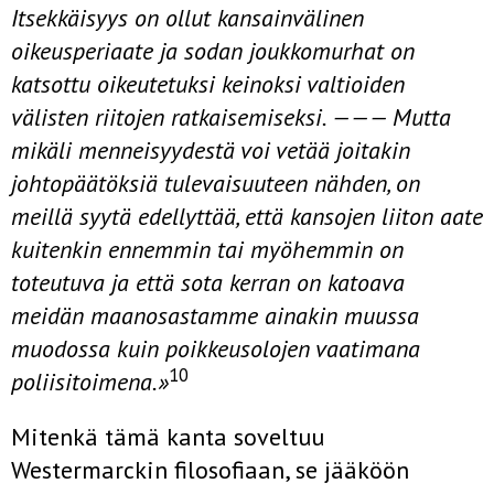
Itsekkäisyys on ollut kansainvälinen
oikeusperiaate ja sodan joukkomurhat on
katsottu oikeutetuksi keinoksi valtioiden
välisten riitojen ratkaisemiseksi. ——— Mutta
mikäli menneisyydestä voi vetää joitakin
johtopäätöksiä tulevaisuuteen nähden, on
meillä syytä edellyttää, että kansojen liiton aate
kuitenkin ennemmin tai myöhemmin on
toteutuva ja että sota kerran on katoava
meidän maanosastamme ainakin muussa
muodossa kuin poikkeusolojen vaatimana
10
poliisitoimena.»
Mitenkä tämä kanta soveltuu
Westermarckin filosofiaan, se jääköön