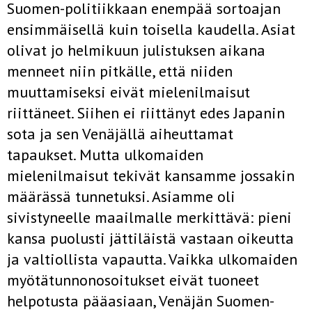
Suomen-politiikkaan enempää sortoajan
ensimmäi­sellä kuin toisella kaudella. Asiat
olivat jo helmikuun julistuksen aikana
menneet niin pitkälle, että niiden
muuttamiseksi eivät mielenilmaisut
riittäneet. Siihen ei riittänyt edes Japanin
sota ja sen Venäjällä aiheut­tamat
tapaukset. Mutta ulkomaiden
mielenilmaisut tekivät kansamme jossakin
mää­rässä tunnetuksi. Asiamme oli
sivistyneelle maailmalle merkittävä: pieni
kansa puolusti jättiläistä vastaan oikeutta
ja valtiollista vapautta. Vaikka ulkomaiden
myötätunnonosoitukset eivät tuoneet
helpotusta pääasiaan, Venäjän Suomen-