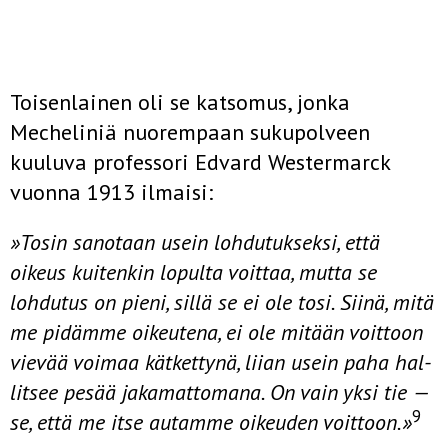
Toisenlainen oli se katsomus, jonka
Mecheliniä nuorempaan sukupolveen
kuuluva professori Edvard Westermarck
vuonna 1913 ilmaisi:
»Tosin sanotaan usein lohdutukseksi, että
oikeus kuitenkin lopulta voittaa, mutta se
lohdutus on pieni, sillä se ei ole tosi. Siinä, mitä
me pidämme oikeu­tena, ei ole mitään voittoon
vievää voimaa kätkettynä, liian usein paha hal­
litsee pesää jakamattomana. On vain yksi tie —
9
se, että me itse autamme oikeuden voittoon.»