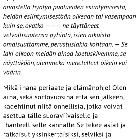
arvostella hyötyä puolueiden esiintymisestä,
heidän esiintymisestään oikeaan tai vasempaan
kuin se, ovatko ——— ne täyttäneet
velvollisuutensa pyhintä, isien aikuista
omaisuuttamme, perustus­lakia kohtaan. — Se
laki olkoon meidän ainoa koetuskivemme, se
näyttäköön, olemmeko menetelleet oikein vai
väärin.
Mikä ihana periaate ja elämänohje! Olen
aina, sekä sortovuosina että sen jälkeen,
kadehtinut niitä onnellisia, jotka voivat
asettua tälle suoraviivaiselle ja
ihanteelliselle kannalle. Se tekee asiat ja
ratkaisut yksin­kertaisiksi, selviksi ja