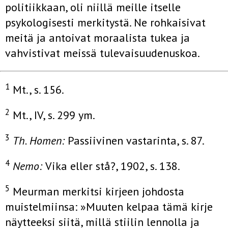
politiikkaan, oli niillä meille itselle
psykologisesti merkitystä. Ne rohkaisivat
meitä ja antoivat moraalista tukea ja
vahvistivat meissä tulevaisuudenuskoa.
1
Mt., s. 156.
2
Mt., IV, s. 299 ym.
3
Th. Homen:
Passiivinen vastarinta, s. 87.
4
Nemo:
Vika eller stå?, 1902, s. 138.
5
Meurman merkitsi kirjeen johdosta
muistelmiinsa: »Muuten kelpaa tämä kirje
näytteeksi siitä, millä stiilin lennolla ja