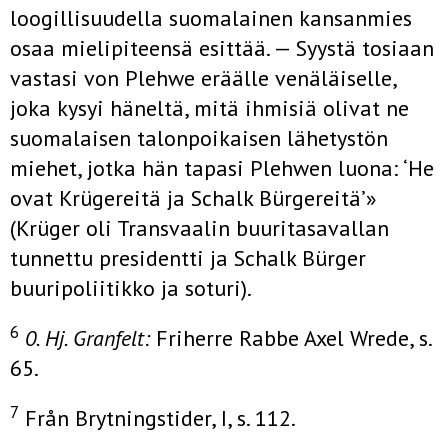
loogillisuudella suomalainen kansanmies
osaa mielipiteensä esittää. — Syystä tosiaan
vastasi von Plehwe eräälle venäläiselle,
joka kysyi häneltä, mitä ihmisiä olivat ne
suomalaisen talonpoikaisen lähetystön
miehet, jotka hän tapasi Plehwen luona: ‘He
ovat Krügereitä ja Schalk Bürgereitä’»
(Krüger oli Transvaalin buuritasavallan
tunnettu presidentti ja Schalk Bürger
buuripoliitikko ja soturi).
6
0. Hj. Granfelt:
Friherre Rabbe Axel Wrede, s.
65.
7
Från Brytningstider, I, s. 112.