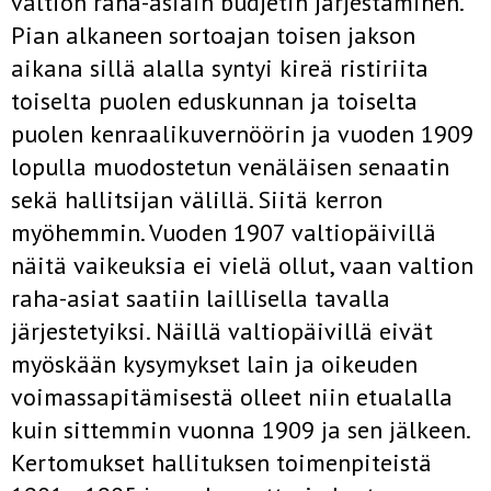
valtion raha-asiain budjetin järjestäminen.
Pian alkaneen sor­toajan toisen jakson
aikana sillä alalla syntyi kireä ristiriita
toiselta puo­len eduskunnan ja toiselta
puolen kenraalikuvernöörin ja vuoden 1909
lopulla muodostetun venäläisen senaatin
sekä hallitsijan välillä. Siitä kerron
myöhemmin. Vuoden 1907 valtiopäivillä
näitä vaikeuksia ei vielä ollut, vaan valtion
raha-asiat saatiin laillisella tavalla
järjestetyiksi. Näillä valtiopäivillä eivät
myöskään kysymykset lain ja oikeuden
voimassapitä­misestä olleet niin etualalla
kuin sittemmin vuonna 1909 ja sen jälkeen.
Kertomukset hallituksen toimenpiteistä