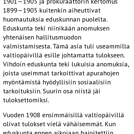
1901—1905 ja prokuraattorin kertomus
1899—1905 kuitenkin aiheuttivat
huomautuksia eduskunnan puolelta.
Eduskunta teki niinikään anomuksen
yhtenäisen hallitus­muodon
valmistamisesta. Tämä asia tuli useammilla
valtiopäivillä esille johtamatta tulokseen.
Vihdoin eduskunta teki lukuisia anomuk­sia,
joista useimmat tarkoittivat apurahojen
myöntämistä hyödyllisiin sosiaalisiin
tarkoituksiin. Suurin osa niistä jäi
tuloksettomiksi.
Vuoden 1908 ensimmäisillä valtiopäivillä
olivat tulokset vielä vähäisemmät. Kun
eduskunta ennen aikojaan hajoitettiin,