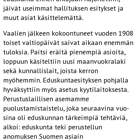
jäivät useimmat hallituksen esitykset ja
muut asiat käsittelemättä.
Vaalien jälkeen kokoontuneet vuoden 1908
toiset valtiopäivät saivat aikaan enemmän
tuloksia. Paitsi eräitä pienempiä asioita,
loppuun käsiteltiin uusi maanvuokralaki
sekä kunnallislait, joista kerron
myöhemmin. Eduskuntaesityksen pohjalla
hyväksyttiin myös asetus kyytilaitoksesta.
Perustuslaillisen asemamme
puolustamistaistelu, joka seuraavina vuo­
sina oli eduskunnan tärkeimpiä tehtäviä,
alkoi: eduskunta teki perus­tellun
anomuksen Suomen asiain