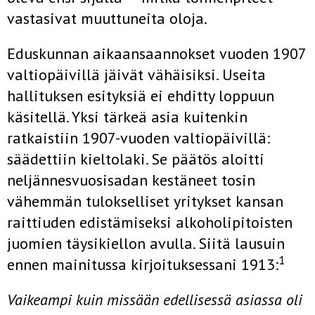
vastasivat muuttuneita oloja.
Eduskunnan aikaansaannokset vuoden 1907
valtiopäivillä jäivät vähäisiksi. Useita
hallituksen esityksiä ei ehditty loppuun
käsitellä. Yksi tärkeä asia kuitenkin
ratkaistiin 1907-vuoden valtiopäivillä:
säädettiin kieltolaki. Se päätös aloitti
neljännesvuosisadan kestäneet tosin
vähemmän tulokselliset yritykset kansan
raittiuden edistämiseksi alkoholi­pitoisten
juomien täysikiellon avulla. Siitä lausuin
1
ennen mainitussa kirjoituksessani 1913:
Vaikeampi kuin missään edellisessä asiassa oli