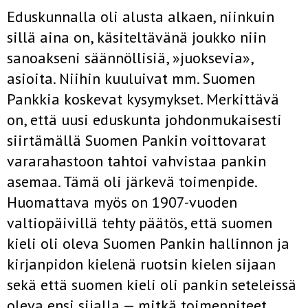
Eduskunnalla oli alusta alkaen, niinkuin
sillä aina on, käsiteltävänä joukko niin
sanoakseni säännöllisiä, »juoksevia»,
asioita. Niihin kuuluivat mm. Suomen
Pankkia koskevat kysymykset. Merkittävä
on, että uusi eduskunta johdonmukaisesti
siirtämällä Suomen Pankin voitto­varat
vararahastoon tahtoi vahvistaa pankin
asemaa. Tämä oli järkevä toimenpide.
Huomattava myös on 1907-vuoden
valtiopäivillä tehty päätös, että suomen
kieli oli oleva Suomen Pankin hallinnon ja
kirjanpidon kielenä ruotsin kielen sijaan
sekä että suomen kieli oli pankin seteleissä
oleva ensi sijalla — mitkä toimenpiteet