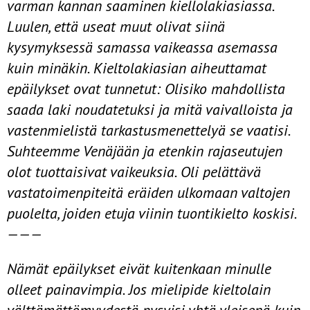
varman kannan saaminen kiellolakiasiassa.
Luulen, että useat muut olivat siinä
kysymyksessä samassa vaikeassa asemassa
kuin minäkin. Kieltolakiasian aiheuttamat
epäilykset ovat tunnetut: Olisiko mahdollista
saada laki noudatetuksi ja mitä vaivalloista ja
vastenmielistä tarkastusmenettelyä se vaatisi.
Suh­teemme Venäjään ja etenkin rajaseutujen
olot tuottaisivat vaikeuksia. Oli pelättävä
vastatoimenpiteitä eräiden ulkomaan valtojen
puolelta, joiden etuja viinin tuontikielto koskisi.
———
Nämät epäilykset eivät kuitenkaan minulle
olleet painavimpia. Jos mieli­pide kieltolain