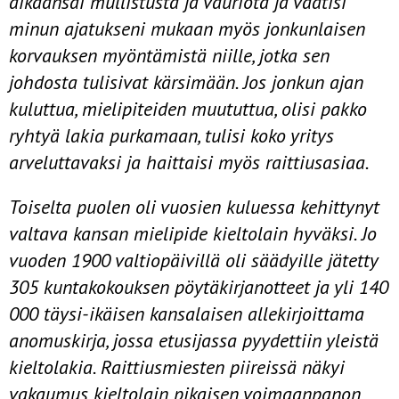
aikaansai mullis­tusta ja vauriota ja vaatisi
minun ajatukseni mukaan myös jonkunlaisen
korvauksen myöntämistä niille, jotka sen
johdosta tulisivat kärsimään. Jos jonkun ajan
kuluttua, mielipiteiden muututtua, olisi pakko
ryhtyä lakia purkamaan, tulisi koko yritys
arveluttavaksi ja haittaisi myös raittiusasiaa.
Toiselta puolen oli vuosien kuluessa kehittynyt
valtava kansan mielipide kieltolain hyväksi. Jo
vuoden 1900 valtiopäivillä oli säädyille jätetty
305 kuntakokouksen pöytäkirjanotteet ja yli 140
000 täysi-ikäisen kansalaisen allekirjoittama
anomuskirja, jossa etusijassa pyydettiin yleistä
kieltolakia. Raittiusmiesten piireissä näkyi
vakaumus kieltolain pikaisen voimaan­panon