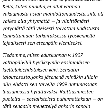
Kellä, kuten minulla, ei ollut varmaa
vakaumusta asian mah­dottomuudesta, sille oli
vaikea olla yhtymättä — ja vilpittömästi
yhtymättä tätä yleisesti toivottua uudistusta
kannattamaan, tarkoituksessa työskennellä
lojaalisesti sen eteenpäin viemiseksi.
Tiedämme, miten eduskunnan v. 1907
valtiopäivillä hyväksymän ensimmäisen
kieltolakiehdotuksen kävi. Senaatin
talousosasto, jonka jäsenenä minäkin silloin
olin, ehdotti sen talvella 1909 antamassaan
lausunnossa hylättäväksi. Raittiusmiesten
puolelta — sosialisteista puhumattakaan — on
tätä senaatin menettelyä ankarin sanoin