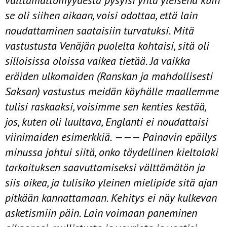
välttämättömyydestä pysyisi yhtä yleisenä kuin
se oli sii­hen aikaan, voisi odottaa, että lain
noudattaminen saataisiin turvatuksi. Mitä
vastustusta Venäjän puolelta kohtaisi, sitä oli
silloisissa oloissa vaikea tietää. Ja vaikka
eräiden ulkomaiden (Ranskan ja mahdollisesti
Saksan) vastustus meidän köyhälle maallemme
tulisi raskaaksi, voisimme sen ken­ties kestää,
jos, kuten oli luultava, Englanti ei noudattaisi
viinimaiden esimerkkiä. ——— Painavin epäilys
minussa johtui siitä, onko täydellinen kieltolaki
tarkoituksen saavuttamiseksi välttämätön ja
siis oikea, ja tu­lisiko yleinen mielipide sitä ajan
pitkään kannattamaan. Kehitys ei näy kulkevan
asketismiin päin. Lain voimaan paneminen