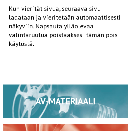
Kun vierität sivua, seuraava sivu
ladataan ja vieritetään automaattisesti
näkyviin. Napsauta ylläolevaa
valintaruutua poistaaksesi tämän pois
käytöstä.
AV-MATERIAALI