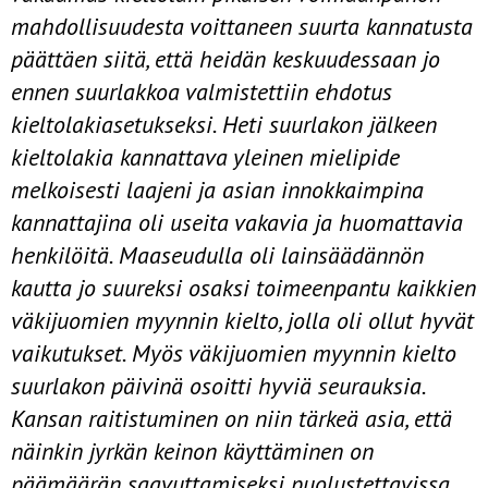
mahdollisuudesta voittaneen suurta kannatusta
päättäen siitä, että heidän keskuudessaan jo
ennen suurlakkoa valmistettiin ehdotus
kieltolakiasetukseksi. Heti suurlakon jälkeen
kieltolakia kannattava yleinen mielipide
melkoisesti laajeni ja asian innokkaimpina
kannattajina oli useita vakavia ja huomattavia
henkilöitä. Maaseudulla oli lainsäädännön
kautta jo suu­reksi osaksi toimeenpantu kaikkien
väkijuomien myynnin kielto, jolla oli ollut hyvät
vaikutukset. Myös väkijuomien myynnin kielto
suurlakon päi­vinä osoitti hyviä seurauksia.
Kansan raitistuminen on niin tärkeä asia, että
näinkin jyrkän keinon käyttäminen on
päämäärän saavuttamiseksi puolustettavissa.