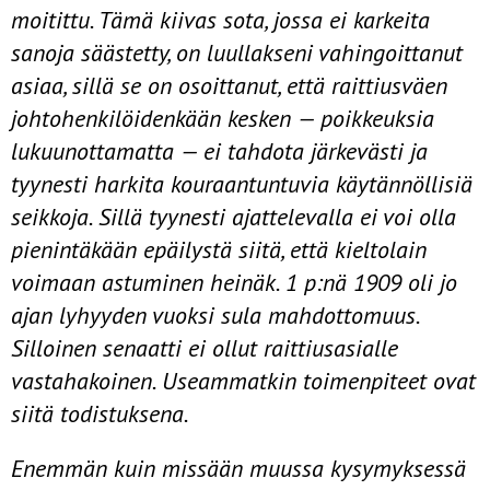
moitittu. Tämä kiivas sota, jossa ei karkeita
sanoja säästetty, on luullakseni vahingoittanut
asiaa, sillä se on osoittanut, että raittiusväen
johtohenkilöidenkään kesken — poikkeuksia
lukuunottamatta — ei tahdota järkevästi ja
tyynesti harkita kouraantun­tuvia käytännöllisiä
seikkoja. Sillä tyynesti ajattelevalla ei voi olla
pienin­täkään epäilystä siitä, että kieltolain
voimaan astuminen heinäk. 1 p:nä 1909 oli jo
ajan lyhyyden vuoksi sula mahdottomuus.
Silloinen senaatti ei ollut raittiusasialle
vastahakoinen. Useammatkin toimenpiteet ovat
siitä todis­tuksena.
Enemmän kuin missään muussa kysymyksessä