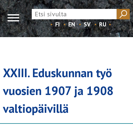
FI
EN
SV
RU
Skip
to
content
XXIII. Eduskunnan työ
vuosien 1907 ja 1908
valtiopäivillä