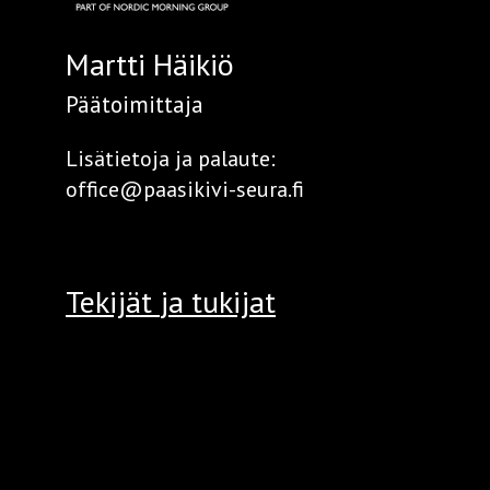
Martti Häikiö
Päätoimittaja
Lisätietoja ja palaute:
office@paasikivi-seura.fi
Tekijät
ja tukijat