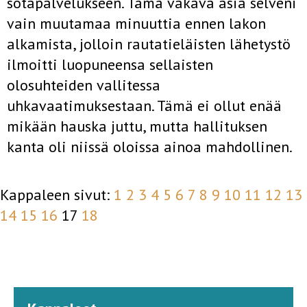
sotapalvelukseen. Tämä vakava asia selveni
vain muutamaa minuuttia ennen lakon
alkamista, jolloin rautatieläisten lähetystö
ilmoitti luopuneensa sellaisten
olosuhteiden vallitessa
uhkavaatimuksestaan. Tämä ei ollut enää
mikään hauska juttu, mutta hallituksen
kanta oli niissä oloissa ainoa mahdollinen.
Kappaleen sivut:
1
2
3
4
5
6
7
8
9
10
11
12
13
14
15
16
17
18