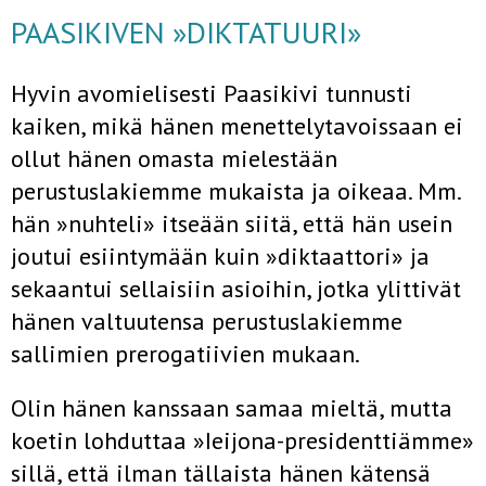
PAASIKIVEN »DIKTATUURI»
Hyvin avomielisesti Paasikivi tunnusti
kaiken, mikä hänen menettelytavoissaan ei
ollut hänen omasta mielestään
perustuslakiemme mukaista ja oikeaa. Mm.
hän »nuhteli» itseään siitä, että hän usein
joutui esiintymään kuin »diktaattori» ja
sekaantui sellaisiin asioihin, jotka ylittivät
hänen valtuutensa perustuslakiemme
sallimien prerogatiivien mukaan.
Olin hänen kanssaan samaa mieltä, mutta
koetin lohduttaa »Ieijona-presidenttiämme»
sillä, että ilman tällaista hänen kätensä