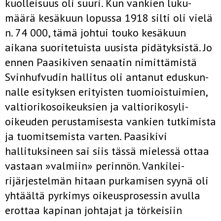
kuolleisuus oli suuri. Kun vankien luku­
määrä kesäkuun lopussa 1918 silti oli vielä
n. 74 000, tämä johtui touko­ kesäkuun
aikana suoritetuista uusista pidätyksistä. Jo
ennen Paasikiven senaatin nimittämistä
Svinhufvudin hallitus oli antanut eduskun-
nalle esityksen erityisten tuomioistuimien,
valtiorikosoikeuksien ja valtiori­kosyli-
oikeuden perustamisesta vankien tutkimista
ja tuomitsemista var­ten. Paasikivi
hallituksineen sai siis tässä mielessä ottaa
vastaan »val­miin» perinnön. Vankilei-
rijärjestelmän hitaan purkamisen syynä oli
yh­täältä pyrkimys oikeusprosessin avulla
erottaa kapinan johtajat ja törkei­siin