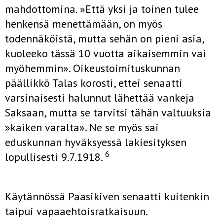
mahdottomina. »Että yksi ja toinen tulee
henkensä menettä­mään, on myös
todennäköistä, mutta sehän on pieni asia,
kuoleeko tässä 10 vuotta aikaisemmin vai
myöhemmin». Oikeustoimituskunnan
päällikkö Talas korosti, ettei senaatti
varsinaisesti halunnut lähettää van­keja
Saksaan, mutta se tarvitsi tähän valtuuksia
»kaiken varalta». Ne se myös sai
eduskunnan hyväksyessä lakiesityksen
6
lopullisesti 9.7.1918.
Käytännössä Paasikiven senaatti kuitenkin
taipui vapaaehtoisratkai­suun.