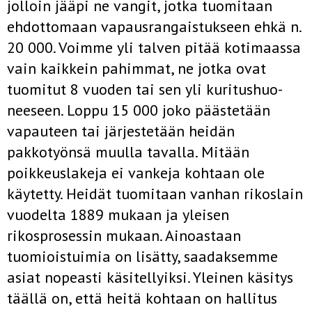
jolloin jääpi ne vangit, jotka tuomitaan
ehdottomaan vapausrangaistukseen ehkä n.
20 000. Voimme yli talven pitää kotimaassa
vain kaikkein pa­himmat, ne jotka ovat
tuomitut 8 vuoden tai sen yli kuritushuo­
neeseen. Loppu 15 000 joko päästetään
vapauteen tai järjestetään heidän
pakkotyönsä muulla tavalla. Mitään
poikkeuslakeja ei van­keja kohtaan ole
käytetty. Heidät tuomitaan vanhan rikoslain
vuodelta 1889 mukaan ja yleisen
rikosprosessin mukaan. Ai­noastaan
tuomioistuimia on lisätty, saadaksemme
asiat nopeasti käsitellyiksi. Yleinen käsitys
täällä on, että heitä kohtaan on halli­tus