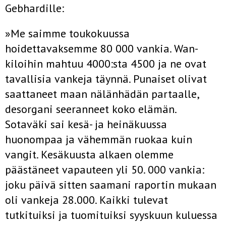
Gebhardille:
»Me saimme toukokuussa
hoidettavaksemme 80 000 vankia. Wan­
kiloihin mahtuu 4000:sta 4500 ja ne ovat
tavallisia vankeja täynnä. Punaiset olivat
saattaneet maan nälänhädän partaalle,
desorgani­ seeranneet koko elämän.
Sotaväki sai kesä- ja heinäkuussa
huonompaa ja vähemmän ruokaa kuin
vangit. Kesäkuusta alkaen olemme
päästäneet vapauteen yli 50. 000 vankia:
joku päivä sitten saamani raportin mukaan
oli vankeja 28.000. Kaikki tule­vat
tutkituiksi ja tuomituiksi syyskuun kuluessa