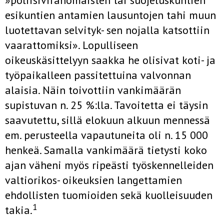
»poliisiviranomaisten tai suojelus­kuntien
esikuntien antamien lausuntojen tahi muun
luotettavan selvi­tyk- sen nojalla katsottiin
vaarattomiksi». Lopulliseen
oikeuskäsittelyyn saakka he olisivat koti- ja
työpaikalleen passitettuina valvonnan
alaisia. Näin toivottiin vankimäärän
supistuvan n. 25 %:lla. Tavoitetta ei täysin
saavutettu, sillä elokuun alkuun mennessä
em. perusteella vapautuneita oli n. 15 000
henkeä. Samalla vankimäärä tietysti koko
ajan väheni myös ripeästi työskennelleiden
valtiorikos- oikeuksien langettamien
ehdollis­ten tuomioiden sekä kuolleisuuden
1
takia.