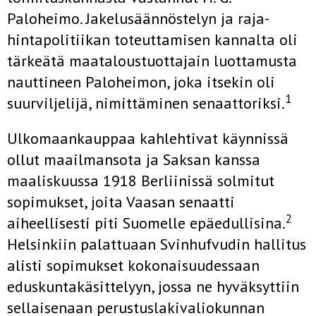
Paloheimo. Jakelusäännöstelyn ja raja­
hintapolitiikan toteuttamisen kannalta oli
tärkeätä maataloustuottajain luottamusta
nauttineen Paloheimon, joka itsekin oli
1
suurviljelijä, nimit­täminen senaattoriksi.
Ulkomaankauppaa kahlehtivat käynnissä
ollut maailmansota ja Sak­san kanssa
maaliskuussa 1918 Berliinissä solmitut
sopimukset, joita Vaasan senaatti
2
aiheellisesti piti Suomelle epäedullisina.
Helsinkiin pa­lattuaan Svinhufvudin hallitus
alisti sopimukset kokonaisuudessaan
eduskuntakäsittelyyn, jossa ne hyväksyttiin
sellaisenaan perustuslakiva­liokunnan