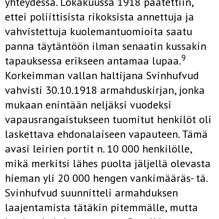
yhteydessä. Lokakuussa 1918 päätettiin,
ettei poliittisista rikoksista annettuja ja
vah­vistettuja kuolemantuomioita saatu
panna täytäntöön ilman senaatin kussakin
9
tapauksessa erikseen antamaa lupaa.
Korkeimman vallan hal­tijana Svinhufvud
vahvisti 30.10.1918 armahduskirjan, jonka
mukaan enintään neljäksi vuodeksi
vapausrangaistukseen tuomitut henkilöt oli
laskettava ehdonalaiseen vapauteen. Tämä
avasi leirien portit n. 10 000 henkilölle,
mikä merkitsi lähes puolta jäljellä olevasta
hieman yli 20 000 hengen vankimääräs- tä.
Svinhufvud suunnitteli armahduksen
laajenta­mista tätäkin pitemmälle, mutta