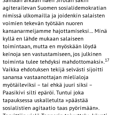
Samaan aikaan näen Sirolan sakin
agiterailevan Suomen sosiali­demokratian
nimissä ulkomailla ja joidenkin salaisten
voimien tekevän työtään nuoren
kansanarmeijamme hajottamiseksi… Minä
kyllä en lähde mukaan salaiseen
toimintaan, mutta en myöskään löydä
keinoja sen vastustamiseen, jos julkinen
17
toiminta tulee tehdyksi mahdottomaksi».
Vaikka ehdotuksen tekijä selvästi sijoitti
sanansa vastaanottajan mieli­aloja
myötäileviksi – tai ehkä juuri siksi –
Paasikivi silti epäröi. Tuntui joka
tapauksessa uskalletulta »päästää
sosialistien agitaatio taas pyöri­mään».