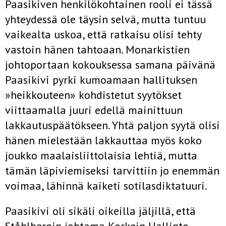
Paasikiven henkilökohtainen rooli ei tässä
yhteydessä ole täysin sel­vä, mutta tuntuu
vaikealta uskoa, että ratkaisu olisi tehty
vastoin hänen tahtoaan. Monarkistien
johtoportaan kokouksessa samana päivänä
Paa­sikivi pyrki kumoamaan hallituksen
»heikkouteen» kohdistetut syytök­set
viittaamalla juuri edellä mainittuun
lakkautuspäätökseen. Yhtä pal­jon syytä olisi
hänen mielestään lakkauttaa myös koko
joukko maalais­liittolaisia lehtiä, mutta
tämän läpiviemiseksi tarvittiin jo enemmän
voi­maa, lähinnä kaiketi sotilasdiktatuuri.
Paasikivi oli sikäli oikeilla jäljillä, että