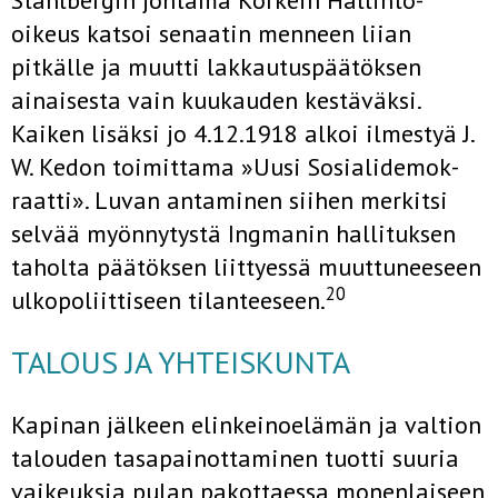
Ståhlbergin johtama Korkein Hallinto-
oikeus katsoi senaatin menneen liian
pitkälle ja muutti lakkau­tuspäätöksen
ainaisesta vain kuukauden kestäväksi.
Kaiken lisäksi jo 4.12.1918 alkoi ilmestyä J.
W. Kedon toimittama »Uusi Sosialidemok­
raatti». Luvan antaminen siihen merkitsi
selvää myönnytystä Ingmanin hallituksen
taholta päätöksen liittyessä muuttuneeseen
20
ulkopoliittiseen tilanteeseen.
TALOUS JA YHTEISKUNTA
Kapinan jälkeen elinkeinoelämän ja valtion
talouden tasapainottaminen tuotti suuria
vaikeuksia pulan pakottaessa monenlaiseen