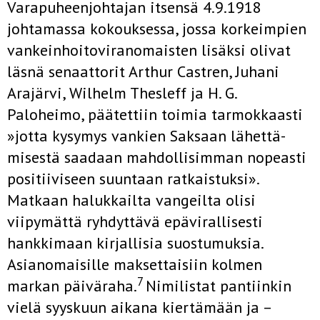
Varapuheenjohtajan itsensä 4.9.1918
johtamassa kokouksessa, jos­sa korkeimpien
vankeinhoitoviranomaisten lisäksi olivat
läsnä senaatto­rit Arthur Castren, Juhani
Arajärvi, Wilhelm Thesleff ja H. G.
Paloheimo, päätettiin toimia tarmokkaasti
»jotta kysymys vankien Saksaan lähettä­
misestä saadaan mahdollisimman nopeasti
positiiviseen suuntaan rat­kaistuksi».
Matkaan halukkailta vangeilta olisi
viipymättä ryhdyttävä epä­virallisesti
hankkimaan kirjallisia suostumuksia.
Asianomaisille makset­taisiin kolmen
7
markan päiväraha.
Nimilistat pantiinkin
vielä syyskuun aikana kiertämään ja –