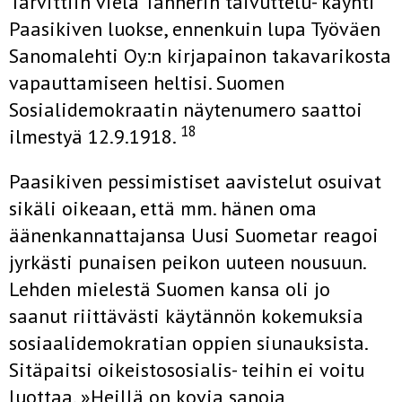
Tarvittiin vielä Tannerin taivuttelu- käynti
Paasikiven luokse, en­nenkuin lupa Työväen
Sanomalehti Oy:n kirjapainon takavarikosta
va­pauttamiseen heltisi. Suomen
Sosialidemokraatin näytenumero saattoi
18
ilmestyä 12.9.1918.
Paasikiven pessimistiset aavistelut osuivat
sikäli oikeaan, että mm. hänen oma
äänenkannattajansa Uusi Suometar reagoi
jyrkästi punaisen peikon uuteen nousuun.
Lehden mielestä Suomen kansa oli jo
saanut riittävästi käytännön kokemuksia
sosiaalidemokratian oppien siunauk­sista.
Sitäpaitsi oikeistososialis- teihin ei voitu
luottaa. »Heillä on kovia sanoja