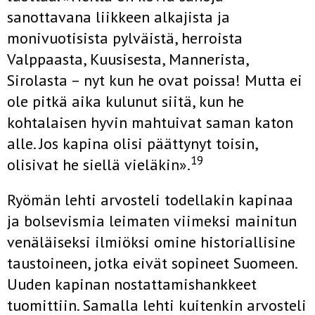
sanottavana liikkeen alkajista ja
monivuotisista pylväistä, herrois­ta
Valppaasta, Kuusisesta, Mannerista,
Sirolasta – nyt kun he ovat pois­sa! Mutta ei
ole pitkä aika kulunut siitä, kun he
kohtalaisen hyvin mah­tuivat saman katon
alle. Jos kapina olisi päättynyt toisin,
19
olisivat he siellä vieläkin».
Ryömän lehti arvosteli todellakin kapinaa
ja bolsevismia leimaten viimeksi mainitun
venäläiseksi ilmiöksi omine historiallisine
taustoi­neen, jotka eivät sopineet Suomeen.
Uuden kapinan nostattamishank­keet
tuomittiin. Samalla lehti kuitenkin arvosteli