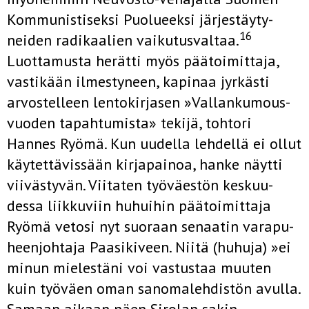
Kommunistiseksi Puolueeksi järjestäyty-
16
neiden radikaalien vaikutusval­taa.
Luottamusta herätti myös päätoimittaja,
vastikään ilmestyneen, ka­pinaa jyrkästi
arvostelleen lentokirjasen »Vallankumous-
vuoden tapah­tumista» tekijä, tohtori
Hannes Ryömä. Kun uudella lehdellä ei ollut
käytettävissään kirjapainoa, hanke näytti
viivästyvän. Viitaten työväestön keskuu-
dessa liikkuviin huhuihin päätoimittaja
Ryömä vetosi nyt suo­raan senaatin varapu-
heenjohtaja Paasikiveen. Niitä (huhuja) »ei
minun mielestäni voi vastustaa muuten
kuin työväen oman sanomalehdistön avulla.