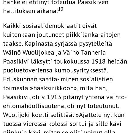
hanke ei ehtinyt toteutua Paasikiven
10
hallituksen aikana.
Kaikki sosiaalidemokraatit eivät
kuitenkaan joutuneet piikkilanka-ai­tojen
taakse. Kapinasta syrjässä pysytelleitä
Wäinö Wuolijokea ja Väinö Tanneria
Paasikivi läksytti toukokuussa 1918 heidän
puoluetoveriensa kumousyrityksestä.
Eduskunnan saatta- minen sosialistien
toimesta »haaksirikkoon», mitä hän,
Paasikivi, oli v. 1913 pitänyt yhtenä vaihto­
ehtomahdollisuutena, oli nyt toteutunut.
Wuolijoki koetti selittää: »Ajat­tele nyt kun
tuossa vieressä kolossi sortui ja sille kävi
niinkuin kävi, miten se olisi voinut olla