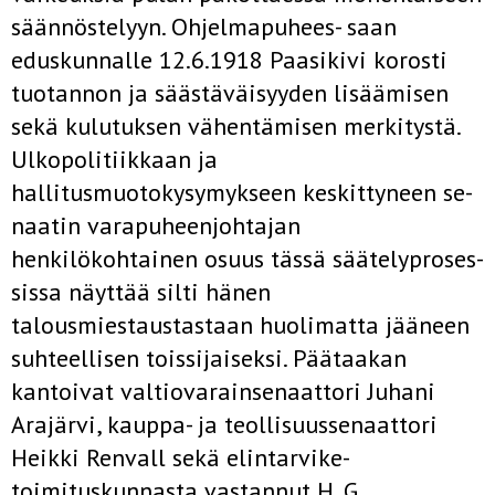
säännöstelyyn. Ohjelmapuhees- saan
eduskunnalle 12.6.1918 Paasikivi korosti
tuotan­non ja säästäväisyyden lisäämisen
sekä kulutuksen vähentämisen mer­kitystä.
Ulkopolitiikkaan ja
hallitusmuotokysymykseen keskittyneen se­
naatin varapuheenjohtajan
henkilökohtainen osuus tässä säätelyproses­
sissa näyttää silti hänen
talousmiestaustastaan huolimatta jääneen
suh­teellisen toissijaiseksi. Päätaakan
kantoivat valtiovarainsenaattori Juhani
Arajärvi, kauppa- ja teollisuussenaattori
Heikki Renvall sekä elintarvike­
toimituskunnasta vastannut H. G.