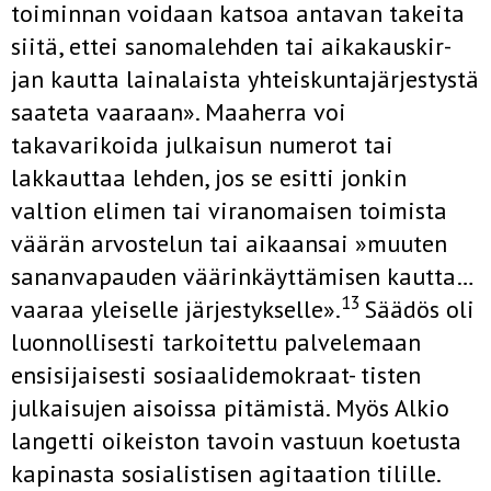
toiminnan voidaan katsoa antavan takeita
siitä, ettei sanomalehden tai aikakauskir-
jan kautta lain­alaista yhteiskuntajärjestystä
saateta vaaraan». Maaherra voi
takavarikoi­da julkaisun numerot tai
lakkauttaa lehden, jos se esitti jonkin
valtion elimen tai viranomaisen toimista
väärän arvostelun tai aikaansai »muu­ten
sananvapauden väärinkäyttämisen kautta…
13
vaaraa yleiselle järjes­tykselle».
Säädös oli
luonnollisesti tarkoitettu palvelemaan
ensisijai­sesti sosiaalidemokraat- tisten
julkaisujen aisoissa pitämistä. Myös Alkio
langetti oikeiston tavoin vastuun koetusta
kapinasta sosialistisen agitaa­tion tilille.