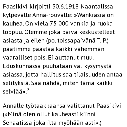
Paasikivi kirjoitti 30.6.1918 Naantalissa
kylpevälle Anna-rouvalle: »Wankiasia on
kauhea. On vielä 75 000 vankia ja ruoka
loppuu. Olem­me joka päivä keskustelleet
asiasta ja eilen (po. toissapäivänä T. P.)
päätimme päästää kaikki vähemmän
vaaralliset pois. Ei auttanut muu.
Eduskunnassa puuhataan välikysymystä
asiassa, jotta hallitus saa tilai­suuden antaa
selityksiä. Saa nähdä, miten tämä kaikki
2
selviää».
Annalle työtaakkaansa valittanut Paasikivi
(»Minä olen ollut kauheasti kiinni
Senaatissa joka ilta myöhään asti».)