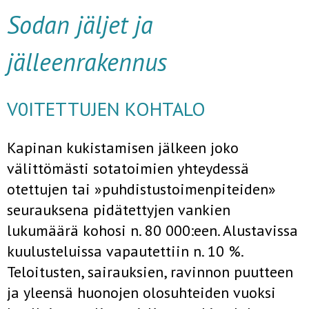
Sodan jäljet ja
jälleenrakennus
V0ITETTUJEN KOHTALO
Kapinan kukistamisen jälkeen joko
välittömästi sotatoimien yhteydessä
otettujen tai »puhdistustoimenpiteiden»
seurauksena pidätettyjen van­kien
lukumäärä kohosi n. 80 000:een. Alustavissa
kuulusteluissa vapau­tettiin n. 10 %.
Teloitusten, sairauksien, ravinnon puutteen
ja yleensä huonojen olosuhteiden vuoksi