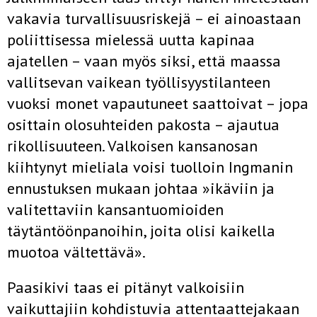
vakavia turvallisuusriskejä – ei ainoastaan
poliittisessa mielessä uutta kapinaa
ajatellen – vaan myös siksi, että maassa
vallitsevan vaikean työllisyystilanteen
vuoksi monet vapautu­neet saattoivat – jopa
osittain olosuhteiden pakosta – ajautua
rikolli­suuteen. Valkoisen kansanosan
kiihtynyt mieliala voisi tuolloin Ingma­nin
ennustuksen mukaan johtaa »ikäviin ja
valitettaviin kansantuomioi­den
täytäntöönpanoihin, joita olisi kaikella
muotoa vältettävä».
Paasikivi taas ei pitänyt valkoisiin
vaikuttajiin kohdistuvia attentaatte­jakaan