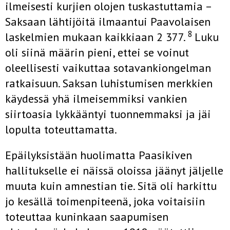
ilmeisesti kurjien olojen tuskastuttamia –
Sak­saan lähtijöitä ilmaantui Paavolaisen
8
laskelmien mukaan kaikkiaan 2 377.
Luku
oli siinä määrin pieni, ettei se voinut
oleellisesti vaikuttaa sotavankiongelman
ratkaisuun. Saksan luhistumisen merkkien
käydes­sä yhä ilmeisemmiksi vankien
siirtoasia lykkääntyi tuonnemmaksi ja jäi
lopulta toteuttamatta.
Epäilyksistään huolimatta Paasikiven
hallitukselle ei näissä oloissa jäänyt jäljelle
muuta kuin amnestian tie. Sitä oli harkittu
jo kesällä toi­menpiteenä, joka voitaisiin
toteuttaa kuninkaan saapumisen