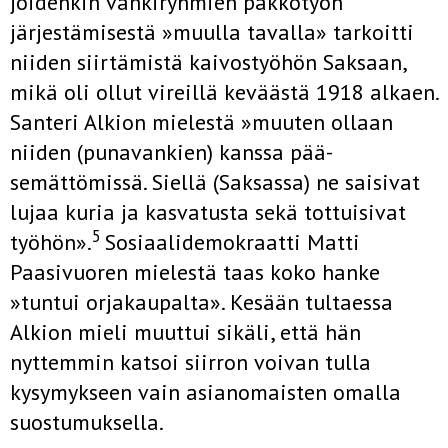
joidenkin vankiryhmien pakkotyön
järjestämisestä »muulla tavalla» tarkoitti
niiden siirtämistä kaivostyöhön Saksaan,
mikä oli ollut vireillä keväästä 1918 alkaen.
San­teri Alkion mielestä »muuten ollaan
niiden (punavankien) kanssa pää­
semättömissä. Siellä (Saksassa) ne saisivat
lujaa kuria ja kasvatusta sekä tottuisivat
5
työhön».
Sosiaalidemokraatti Matti
Paasivuoren mielestä taas koko hanke
»tuntui orjakaupalta». Kesään tultaessa
Alkion mieli muut­tui sikäli, että hän
nyttemmin katsoi siirron voivan tulla
kysymykseen vain asianomaisten omalla
suostumuksella.