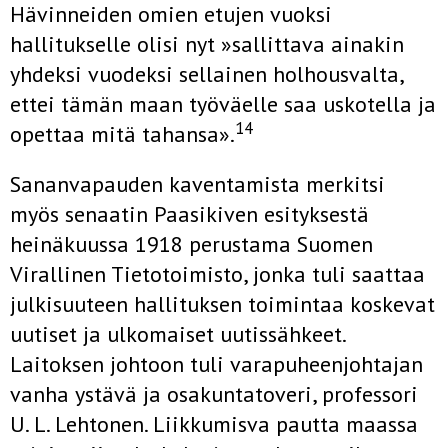
Hävinneiden omien etujen vuoksi
hallitukselle olisi nyt »sal­littava ainakin
yhdeksi vuodeksi sellainen holhousvalta,
ettei tämän maan työväelle saa uskotella ja
14
opettaa mitä tahansa».
Sananvapauden kaventamista merkitsi
myös senaatin Paasikiven esi­tyksestä
heinäkuussa 1918 perustama Suomen
Virallinen Tietotoimisto, jonka tuli saattaa
julkisuuteen hallituksen toimintaa koskevat
uutiset ja ulkomaiset uutissähkeet.
Laitoksen johtoon tuli varapuheenjohtajan
vanha ystävä ja osakuntatoveri, professori
U. L. Lehtonen. Liikkumisva­ pautta maassa