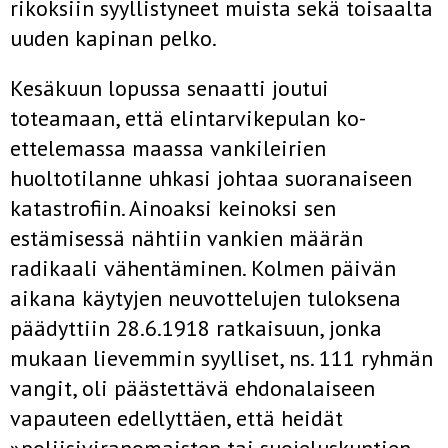
rikoksiin syyllistyneet muista sekä toisaalta
uuden kapinan pelko.
Kesäkuun lopussa senaatti joutui
toteamaan, että elintarvikepulan ko­
ettelemassa maassa vankileirien
huoltotilanne uhkasi johtaa suoranai­seen
katastrofiin. Ainoaksi keinoksi sen
estämisessä nähtiin vankien määrän
radikaali vähentäminen. Kolmen päivän
aikana käytyjen neuvot­telujen tuloksena
päädyttiin 28.6.1918 ratkaisuun, jonka
mukaan lie­vemmin syylliset, ns. 111 ryhmän
vangit, oli päästettävä ehdonalaiseen
vapauteen edellyttäen, että heidät