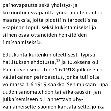
painovapautta sekä yhdistys- ja
kokoontumisvapautta ynnä muuten antaa
määräyksiä, joita pidettiin tarpeellisina
»kapinan lopulliseksi kukistamiseksi ja
siihen osaa ottaneiden henkilöiden
ilmisaamiseksi».
Eduskunta kuitenkin oleellisesti typisti
12
hallituksen ehdotusta,
ja tu­loksena oli
Paasikiven senaatin 21.6.1918 julkaisema
väliaikainen paino­asetus, jonka tuli olla
voimassa 1.6.1919 saakka. Sen mukaan lupa
uu­den sanomalehden tai aikakauskir- jan
julkaisemiseen oli annettava »hy­
vämaineiselle Suomen kansalaiselle, jonka