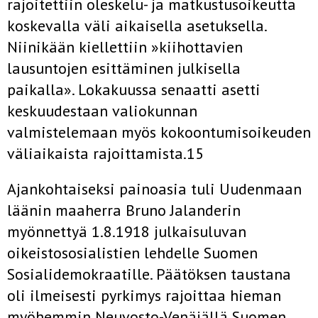
rajoitettiin oleskelu- ja matkustusoikeutta
koskevalla väli­ aikaisella asetuksella.
Niinikään kiellettiin »kiihottavien
lausuntojen esittäminen julkisella
paikalla». Lokakuussa senaatti asetti
keskuudes­taan valiokunnan
valmistelemaan myös kokoontumisoikeuden
väliai­kaista rajoittamista.15
Ajankohtaiseksi painoasia tuli Uudenmaan
läänin maaherra Bruno Jalanderin
myönnettyä 1.8.1918 julkaisuluvan
oikeistososialistien leh­delle Suomen
Sosialidemokraatille. Päätöksen taustana
oli ilmeisesti pyrkimys rajoittaa hieman
myöhemmin Neuvosto-Venäjällä Suomen