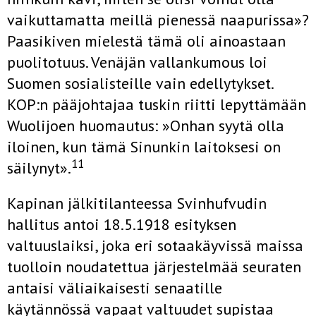
vaikuttamatta meillä pienessä naapurissa»?
Paasikiven mielestä tämä oli ainoastaan
puolitotuus. Venäjän vallanku­mous loi
Suomen sosialisteille vain edellytykset.
KOP:n pääjohtajaa tus­kin riitti lepyttämään
Wuolijoen huomautus: »Onhan syytä olla
iloinen, kun tämä Sinunkin laitoksesi on
11
säilynyt».
Kapinan jälkitilanteessa Svinhufvudin
hallitus antoi 18.5.1918 esityk­sen
valtuuslaiksi, joka eri sotaakäyvissä maissa
tuolloin noudatettua jär­jestelmää seuraten
antaisi väliaikaisesti senaatille
käytännössä vapaat valtuudet supistaa