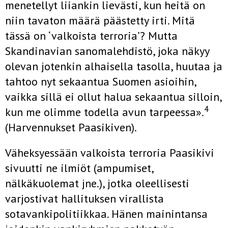
menetellyt liiankin lievästi, kun heitä on
niin tavaton määrä päästetty irti. Mitä
tässä on ‘valkoista terroria’? Mutta
Skandinavian sanomalehdistö, joka näkyy
olevan jotenkin alhaisella tasolla, huutaa ja
tahtoo nyt sekaantua Suomen asioihin,
vaikka sillä ei ollut halua sekaantua silloin,
4
kun me olimme todella avun tar­peessa».
(Harvennukset Paasikiven).
Väheksyessään valkoista terroria Paasikivi
sivuutti ne ilmiöt (ampumi­set,
nälkäkuolemat jne.), jotka oleellisesti
varjostivat hallituksen virallis­ta
sotavankipolitiikkaa. Hänen mainintansa