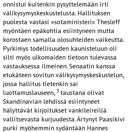
onnistui kuitenkin pysyttele­mään irti
välikysymyskeskustelusta. Hallituksen
puolesta vastasi »sota­ministeri» Thesleff
myöntäen epäkohtia esiintyneen mutta
korostaen samalla olosuhteiden vaikeutta.
Pyrkimys todellisuuden kaunisteluun oli
silti myös ulkomaiden tietoon tulevassa
vastauksessa ilmeinen. Se­naatin kanssa
etukäteen sovitun välikysymyskeskustelun,
jossa hallitus tietenkin sai
3
luottamuslauseen,
taustana olivat
Skandinavian lehdissä esiintyneet
hälyttävät kirjoitukset vankileireillä
vallitsevasta kurjuudes­ta. Ärtynyt Paasikivi
purki myöhemmin sydäntään Hannes