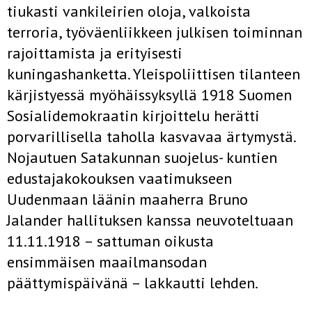
tiukasti vankileirien oloja, valkoista
terroria, työväenliikkeen julkisen toiminnan
rajoittamis­ta ja erityisesti
kuningashanketta. Yleispoliittisen tilanteen
kärjistyessä myöhäissyksyllä 1918 Suomen
Sosialidemokraatin kirjoittelu herätti
porvarillisella taholla kasvavaa ärtymystä.
Nojautuen Satakunnan suoje­lus- kuntien
edustajakokouksen vaatimukseen
Uudenmaan läänin maa­herra Bruno
Jalander hallituksen kanssa neuvoteltuaan
11.11.1918 – sattuman oikusta
ensimmäisen maailmansodan
päättymispäivänä – lakkautti lehden.