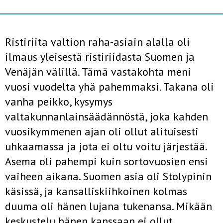
Ristiriita valtion raha-asiain alalla oli
ilmaus yleisestä ristiriidasta Suomen ja
Venäjän välillä. Tämä vastakohta meni
vuosi vuodelta yhä pahemmaksi. Takana oli
vanha peikko, kysymys
valtakunnanlainsäädännöstä, joka kahden
vuosikymmenen ajan oli ollut alituisesti
uhkaamassa ja jota ei oltu voitu järjestää.
Asema oli pahempi kuin sortovuosien ensi
vaiheen aikana. Suomen asia oli Stolypinin
käsissä, ja kansalliskiihkoinen kolmas
duuma oli hänen lujana tukenansa. Mikään
keskustelu hänen kanssaan ei ollut