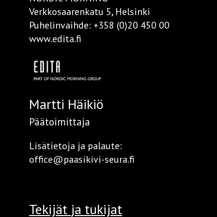
Verkkosaarenkatu 5, Helsinki
Puhelinvaihde:
+358 (0)20 450 00
www.edita.fi
Martti Häikiö
Päätoimittaja
Lisätietoja ja palaute:
office@paasikivi-seura.fi
Tekijät
ja tukijat