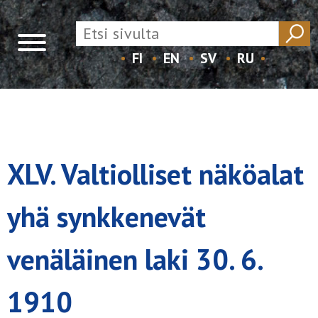
FI
EN
SV
RU
Skip
to
content
XLV. Valtiolliset näköalat
yhä synkkenevät
venäläinen laki 30. 6.
1910