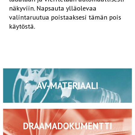
näkyviin. Napsauta ylläolevaa
valintaruutua poistaaksesi tämän pois
käytöstä.
AV-MATERIAALI
DRAAMADOKUMENTTI