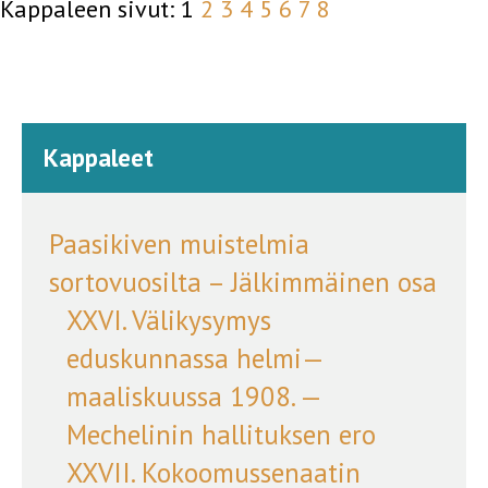
Kappaleen sivut:
1
2
3
4
5
6
7
8
Kappaleet
Paasikiven muistelmia
sortovuosilta – Jälkimmäinen osa
XXVI. Välikysymys
eduskunnassa helmi—
maaliskuussa 1908. —
Mechelinin hallituksen ero
XXVII. Kokoomussenaatin