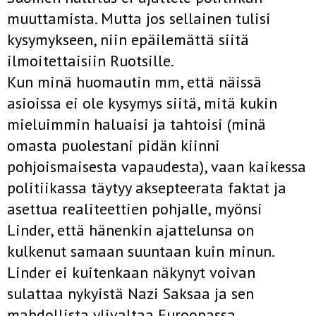
muuttamista. Mutta jos sellainen tulisi
kysymykseen, niin epäilemättä siitä
ilmoitettaisiin Ruotsille.
Kun minä huomautin mm, että näissä
asioissa ei ole kysymys siitä, mitä kukin
mieluimmin haluaisi ja tahtoisi (minä
omasta puolestani pidän kiinni
pohjoismaisesta vapaudesta), vaan kaikessa
politiikassa täytyy aksepteerata faktat ja
asettua realiteettien pohjalle, myönsi
Linder, että hänenkin ajattelunsa on
kulkenut samaan suuntaan kuin minun.
Linder ei kuitenkaan näkynyt voivan
sulattaa nykyistä Nazi­ Saksaa ja sen
mahdollista ylivaltaa Euroopassa.