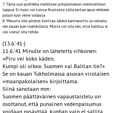
Tämä uusi politiikka merkitsee pohjoismaisen orientoimisen
loppua. Ei myös voi toivoa Ruotsista tällä kertaa apua niinkään
paljon kuin viime sodassa.
Minusta olisi pitänyt koettaa lykätä karmanotto ja ratkaisu
niin kauan kuin mahdollista. Mutta voi olla niin, että hallitus ei
ole voinut sitä tehdä.
(13.6.’41-)
11.6.’41 Minulle on lähetetty vihkonen:
»Piru vei koko käden.
Kumpi oli oikea: Suomen vai Baltian tie?»
Se on kauan Tukholmassa asuvan virolaisen
»maanpakolaisen» kirjoittama.
Siinä sanotaan mm:
Suomen päättäväinen vapaustaistelu on
osottanut, että punainen vedenpaisumus
voidaan pysäyttää, kunhan vain ei sallita