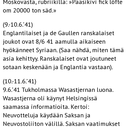
Moskovasta, rubriikilla: »Paasikivi fick löfte
om 20000 ton säd.»
(9.-10.6.’41)
Englantilaiset ja de Gaullen ranskalaiset
joukot ovat 8/6 41 aamulla aikaiseen
hyökänneet Syriaan. (Saa nähdä, miten tämä
asia kehittyy. Ranskalaiset ovat joutuneet
sotaan keskenään ja Englantia vastaan).
(10.-11.6.’41)
9.6.’41 Tukholmassa Wasastjernan luona.
Wasastjerna oli käynyt Helsingissä
saamassa informatioita. Kertoi:
Neuvotteluja käydään Saksan ja
Neuvostoliiton välillä. Saksan vaatimukset