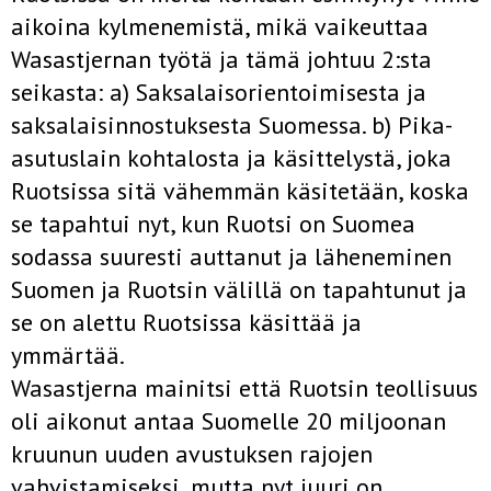
aikoina kylmenemistä, mikä vaikeuttaa
Wasastjernan työtä ja tämä johtuu 2:sta
seikasta: a) Saksalais­orientoimisesta ja
saksalaisinnostuksesta Suomessa. b) Pika­
asutuslain kohtalosta ja käsittelystä, joka
Ruotsissa sitä vähemmän käsitetään, koska
se tapahtui nyt, kun Ruotsi on Suomea
sodassa suuresti auttanut ja läheneminen
Suomen ja Ruotsin välillä on tapahtunut ja
se on alettu Ruotsissa käsittää ja
ymmärtää.
Wasastjerna mainitsi että Ruotsin teollisuus
oli aikonut antaa Suomelle 20 miljoonan
kruunun uuden avustuksen rajojen
vahvistamiseksi, mutta nyt juuri on