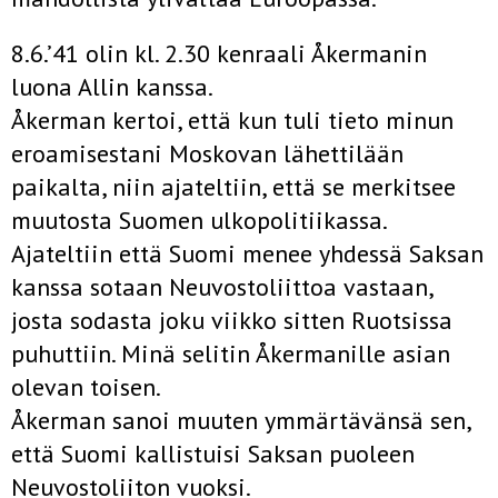
8.6.’41 olin kl. 2.30 kenraali Åkermanin
luona Allin kanssa.
Åkerman kertoi, että kun tuli tieto minun
eroamisestani Moskovan lähettilään
paikalta, niin ajateltiin, että se merkitsee
muutosta Suomen ulkopolitiikassa.
Ajateltiin että Suomi menee yhdessä Saksan
kanssa sotaan Neuvostoliittoa vastaan,
josta sodasta joku viikko sitten Ruotsissa
puhuttiin. Minä selitin Åkermanille asian
olevan toisen.
Åkerman sanoi muuten ymmärtävänsä sen,
että Suomi kallistuisi Saksan puoleen
Neuvostoliiton vuoksi.