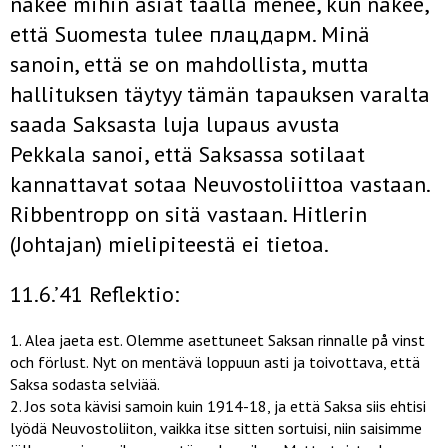
näkee mihin asiat täällä menee, kun näkee,
että Suomesta tulee плацдарм. Minä
sanoin, että se on mahdollista, mutta
hallituksen täytyy tämän tapauksen varalta
saada Saksasta luja lupaus avusta
Pekkala sanoi, että Saksassa sotilaat
kannattavat sotaa Neuvostoliittoa vastaan.
Ribbentropp on sitä vastaan. Hitlerin
(Johtajan) mielipiteestä ei tietoa.
11.6.’41 Reflektio:
Alea jaeta est. Olemme asettuneet Saksan rinnalle på vinst
och förlust. Nyt on mentävä loppuun asti ja toivottava, että
Saksa sodasta selviää.
Jos sota kävisi samoin kuin 1914-18, ja että Saksa siis ehtisi
lyödä Neuvostoliiton, vaikka itse sitten sortuisi, niin saisimme