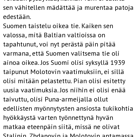
sen vähitellen mädättää ja murentaa patoja
edestään.
Suomen taistelu oikea tie. Kaiken sen
valossa, mitä Baltian valtioissa on
tapahtunut, voi nyt perästä päin pitää
varmana, että Suomen valitsema tie oli
ainoa oikea. Jos Suomi olisi syksyllä 1939
taipunut Molotovin vaatimuksiin, ei sillä
olisi mitään pelastettu. Pian olisi esitetty
uusia vaatimuksia. Jos niihin ei olisi enää
taivuttu, olisi Puna-armeijalla ollut
edellisten myönnytysten ansiosta tukikohtia
hyökkäystä varten työnnettynä hyvän
matkaa eteenpäin siitä, missä ne olivat
Stalinin, Zhdanovin ja Molotovin antamassa