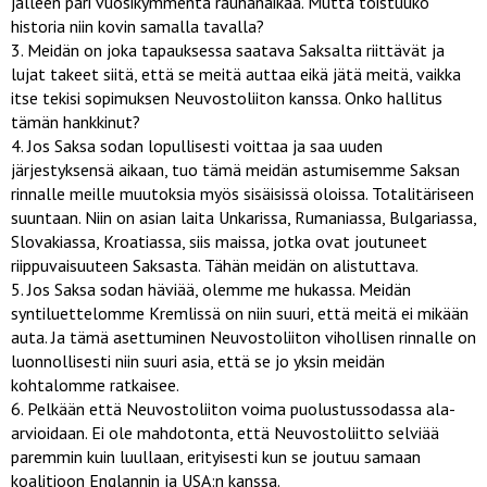
jälleen pari vuosikymmentä rauhanaikaa. Mutta toistuuko
historia niin kovin samalla tavalla?
Meidän on joka tapauksessa saatava Saksalta riittävät ja
lujat takeet siitä, että se meitä auttaa eikä jätä meitä, vaikka
itse tekisi sopimuksen Neuvostoliiton kanssa. Onko hallitus
tämän hankkinut?
Jos Saksa sodan lopullisesti voittaa ja saa uuden
järjestyksensä aikaan, tuo tämä meidän astumisemme Saksan
rinnalle meille muutoksia myös sisäisissä oloissa. Totalitäriseen
suuntaan. Niin on asian laita Unkarissa, Rumaniassa, Bulgariassa,
Slovakiassa, Kroatiassa, siis maissa, jotka ovat joutuneet
riippuvaisuuteen Saksasta. Tähän meidän on alistuttava.
Jos Saksa sodan häviää, olemme me hukassa. Meidän
syntiluettelomme Kremlissä on niin suuri, että meitä ei mikään
auta. Ja tämä asettuminen Neuvostoliiton vihollisen rinnalle on
luonnollisesti niin suuri asia, että se jo yksin meidän
kohtalomme ratkaisee.
Pelkään että Neuvostoliiton voima puolustussodassa ala­
arvioidaan. Ei ole mahdotonta, että Neuvostoliitto selviää
paremmin kuin luullaan, erityisesti kun se joutuu samaan
koalitioon Englannin ja USA:n kanssa.