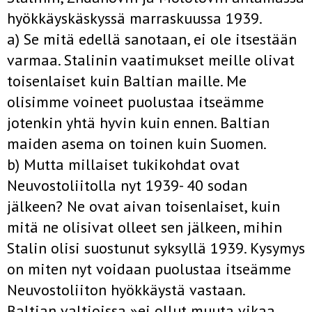
hyökkäyskäskyssä marraskuussa 1939.
a) Se mitä edellä sanotaan, ei ole itsestään
varmaa. Stalinin vaatimukset meille olivat
toisenlaiset kuin Baltian maille. Me
olisimme voineet puolustaa itseämme
jotenkin yhtä hyvin kuin ennen. Baltian
maiden asema on toinen kuin Suomen.
b) Mutta millaiset tukikohdat ovat
Neuvostoliitolla nyt 1939- 40 sodan
jälkeen? Ne ovat aivan toisenlaiset, kuin
mitä ne olisivat olleet sen jälkeen, mihin
Stalin olisi suostunut syksyllä 1939. Kysymys
on miten nyt voidaan puolustaa itseämme
Neuvostoliiton hyökkäystä vastaan.
Baltian valtioissa »ei ollut muuta vikaa