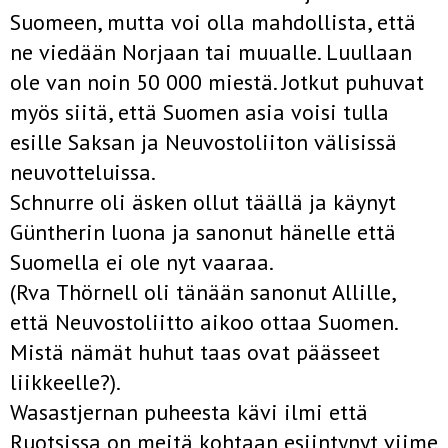
Suomeen, mutta voi olla mahdollista, että
ne viedään Norjaan tai muualle. Luullaan
ole­ van noin 50 000 miestä. Jotkut puhuvat
myös siitä, että Suomen asia voisi tulla
esille Saksan ja Neuvostoliiton välisissä
neuvotteluissa.
Schnurre oli äsken ollut täällä ja käynyt
Güntherin luona ja sanonut hänelle että
Suomella ei ole nyt vaaraa.
(Rva Thörnell oli tänään sanonut Allille,
että Neuvostoliitto aikoo ottaa Suomen.
Mistä nämät huhut taas ovat päässeet
liikkeelle?).
Wasastjernan puheesta kävi ilmi että
Ruotsissa on meitä kohtaan esiintynyt viime