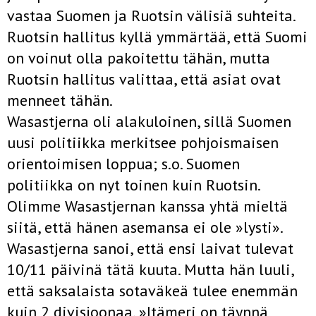
vastaa Suomen ja Ruotsin välisiä suhteita.
Ruotsin hallitus kyllä ymmärtää, että Suomi
on voinut olla pakoitettu tähän, mutta
Ruotsin hallitus valittaa, että asiat ovat
menneet tähän.
Wasastjerna oli alakuloinen, sillä Suomen
uusi politiikka merkitsee pohjoismaisen
orientoimisen loppua; s.o. Suomen
politiikka on nyt toinen kuin Ruotsin.
Olimme Wasastjernan kanssa yhtä mieltä
siitä, että hänen asemansa ei ole »lysti».
Wasastjerna sanoi, että ensi laivat tulevat
10/11 päivinä tätä kuuta. Mutta hän luuli,
että saksalaista sotaväkeä tulee enemmän
kuin 2 divisjoonaa. »Itämeri on täynnä