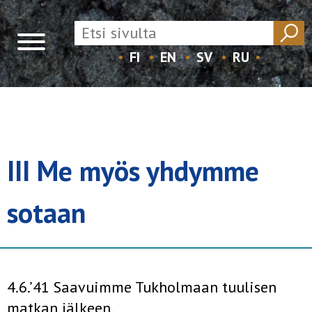
FI
EN
SV
RU
Skip
to
content
III Me myös yhdymme
sotaan
4.6.’41 Saavuimme Tukholmaan tuulisen
matkan jälkeen.