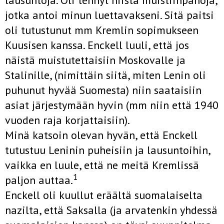
lausuntoja. Oli tehnyt niistä muistiinpanoja,
jotka antoi minun luettavakseni. Sitä paitsi
oli tutustunut mm Kremlin sopimukseen
Kuusisen kanssa. Enckell luuli, että jos
näistä muistutettaisiin Moskovalle ja
Stalinille, (nimittäin siitä, miten Lenin oli
puhunut hyvää Suomesta) niin saataisiin
asiat järjestymään hyvin (mm niin että 1940
vuoden raja korjattaisiin).
Minä katsoin olevan hyvän, että Enckell
tutustuu Leninin puheisiin ja lausuntoihin,
vaikka en luule, että ne meitä Kremlissä
1
paljon auttaa.
Enckell oli kuullut eräältä suomalaiselta
nazilta, että Saksalla (ja arvatenkin yhdessä