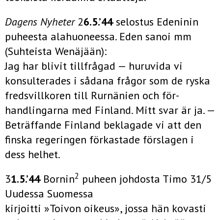
Dagens Nyheter
2
6.5.’44
selostus Edeninin
puheesta alahuoneessa. Eden sanoi mm
(Suhteista Wenäjään):
Jag har blivit tillfrågad — huruvida vi
konsulterades i sådana frågor som de ryska
fredsvillkoren till Rurnänien och för­
handlingarna med Finland. Mitt svar är ja. —
Beträffande Finland beklagade vi att den
finska regeringen förkastade förslagen i
dess helhet.
2
3
1.5.’44
Bornin
puheen johdosta Timo 31/5
Uudessa Suomessa
kirjoitti »Toivon oikeus», jossa hän kovasti