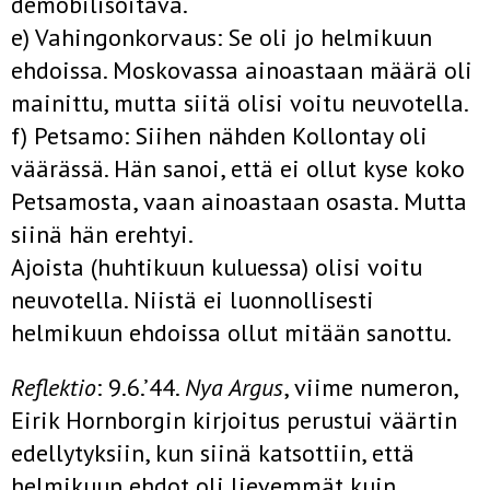
demobilisoitava.
e) Vahingonkorvaus: Se oli jo helmikuun
ehdoissa. Moskovassa ainoastaan määrä oli
mainittu, mutta siitä olisi voitu neuvotella.
f) Petsamo: Siihen nähden Kollontay oli
väärässä. Hän sanoi, että ei ollut kyse koko
Petsamosta, vaan ainoastaan osasta. Mutta
siinä hän erehtyi.
Ajoista (huhtikuun kuluessa) olisi voitu
neuvotella. Niistä ei luonnollisesti
helmikuun ehdoissa ollut mitään sanottu.
Reflektio
: 9.6.’44.
Nya Argus
, viime numeron,
Eirik Hornborgin kirjoitus perustui väärtin
edellytyksiin, kun siinä katsottiin, että
helmikuun ehdot oli lievemmät kuin