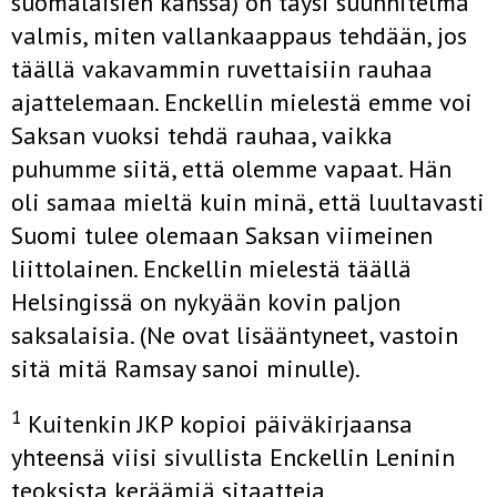
suomalaisien kanssa) on täysi suunnitelma
valmis, miten vallankaappaus tehdään, jos
täällä vakavammin ruvettaisiin rauhaa
ajattelemaan. Enckellin mielestä emme voi
Saksan vuoksi tehdä rauhaa, vaikka
puhumme siitä, että olemme vapaat. Hän
oli samaa mieltä kuin minä, että luultavasti
Suomi tulee olemaan Saksan viimeinen
liittolainen. Enckellin mielestä täällä
Helsingissä on nykyään kovin paljon
saksalaisia. (Ne ovat lisääntyneet, vastoin
sitä mitä Ramsay sanoi minulle).
1
Kuitenkin JKP kopioi päiväkirjaansa
yhteensä viisi sivullista Enckellin Leninin
teoksista keräämiä sitaatteja.