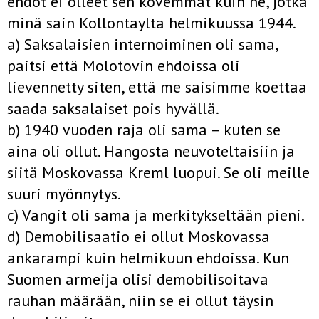
ehdot ei olleet sen kovemmat kuin ne, jotka
minä sain Kollontaylta helmikuussa 1944.
a) Saksalaisien internoiminen oli sama,
paitsi että Molotovin ehdoissa oli
lievennetty siten, että me saisimme koettaa
saada saksalaiset pois hyvällä.
b) 1940 vuoden raja oli sama – kuten se
aina oli ollut. Hangosta neuvoteltaisiin ja
siitä Moskovassa Kreml luopui. Se oli meille
suuri myönnytys.
c) Vangit oli sama ja merkitykseltään pieni.
d) Demobilisaatio ei ollut Moskovassa
ankarampi kuin helmikuun ehdoissa. Kun
Suomen armeija olisi demobilisoitava
rauhan määrään, niin se ei ollut täysin