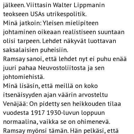
jälkeen. Viittasin Walter Lippmanin
teokseen USAs utrikespolitik.
Minä jatkoin: Yleisen mielipiteen
johtaminen oikeaan realistiseen suuntaan
olisi tarpeen. Lehdet näkyvät luottavan
saksalaisien puheisiin.
Ramsay sanoi, että lehdet nyt ei puhu enää
juuri pahaa Neuvostoliitosta ja sen
johtomiehistä.
Minä lisäsin, että meillä on koko
itsenäisyyden ajan väärin arvosteltu
Venäjää: On pidetty sen heikkouden tilaa
vuodesta 1917 1930-luvun loppuun
normaalina, vaikka se on ohimenevä.
Ramsay myönsi tämän. Hän pelkäsi, että