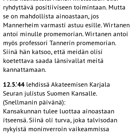
ryhdyttävä positiiviseen toimintaan. Mutta
se on mahdollista ainoastaan, jos
Mannerheim varmasti astuu esille. Wirtanen
antoi minulle promemorian. Wirtanen antoi
myös professori Tannerin promemorian.
Siinä hän katsoo, että meidän olisi
koetettava saada länsivallat meitä
kannattamaan.
12.5.’44
lehdissä Akateemisen Karjala
Seuran julistus Suomen Kansalle.
(Snellmanin päivänä):
Kansakunnan tulee luottaa ainoastaan
itseensä. Siinä oli turva, joka talvisodan
nykyistä moninverroin vaikeammissa