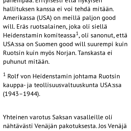
pahempaa. Erityisesti että nykyisen
hallituksen kanssa ei voi tehdä mitään.
Amerikassa (USA) on meillä paljon good
will. Eräs ruotsalainen, joka oli siellä
1
Heidenstamin komiteassa
, oli sanonut, että
USA:ssa on Suomen good will suurempi kuin
Ruotsin kuin myös Norjan. Tanskasta ei
puhunut mitään.
1
Rolf von Heidenstamin johtama Ruotsin
kauppa- ja teollisuusvaltuuskunta USA:ssa
(1943–1944).
Yhteinen varotus Saksan vasalleille oli
nähtävästi Venäjän pakotuksesta. Jos Venäjä