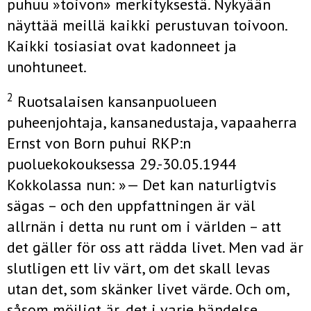
puhuu »toivon» merkityksestä. Nykyään
näyttää meillä kaikki perustuvan toivoon.
Kaikki tosiasiat ovat kadonneet ja
unohtuneet.
2
Ruotsalaisen kansanpuolueen
puheenjohtaja, kansanedustaja, vapaaherra
Ernst von Born puhui RKP:n
puoluekokouksessa 29.-30.05.1944
Kokkolassa nun: »— Det kan naturligtvis
sägas – och den uppfattningen är väl
allrnän i detta nu runt om i världen – att
det gäller för oss att rädda livet. Men vad är
slutligen ett liv värt, om det skall levas
utan det, som skänker livet värde. Och om,
såsom möjligt är, det i varje händelse