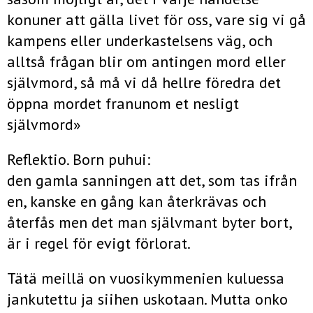
konuner att gälla livet för oss, vare sig vi gå
kampens eller underkastelsens väg, och
alltså frågan blir om antingen mord eller
självmord, så må vi då hellre föredra det
öppna mordet franunom et nesligt
självmord»
Reflektio. Born puhui:
den gamla sanningen att det, som tas ifrån
en, kanske en gång kan återkrävas och
återfås men det man självmant byter bort,
är i regel för evigt förlorat.
Tätä meillä on vuosikymmenien kuluessa
jankutettu ja siihen uskotaan. Mutta onko