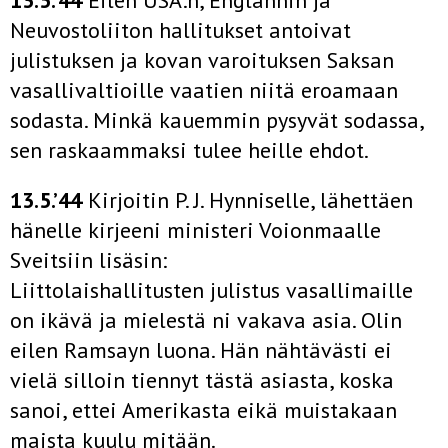
13.5.’44
Eilen USA:n, Englannin ja
Neuvostoliiton hallitukset antoivat
julistuksen ja kovan varoituksen Saksan
vasallivaltioille vaatien niitä eroamaan
sodasta. Minkä kauemmin pysyvät sodassa,
sen raskaammaksi tulee heille ehdot.
13.5.’44
Kirjoitin P. J. Hynniselle, lähettäen
hänelle kirjeeni ministeri Voionmaalle
Sveitsiin lisäsin:
Liittolaishallitusten julistus vasallimaille
on ikävä ja mielestä­ ni vakava asia. Olin
eilen Ramsayn luona. Hän nähtävästi ei
vielä silloin tiennyt tästä asiasta, koska
sanoi, ettei Amerikasta eikä muistakaan
maista kuulu mitään.