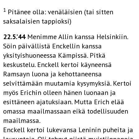
1
Pitänee olla: venäläisien (tai sitten
saksalaisien tappioksi)
22.5.’44
Menimme Allin kanssa Helsinkiin.
Söin päivällistä Enckellin kanssa
yksityishuoneessa Kämpissä. Pitkä
keskustelu. Enckell kertoi käyneensä
Ramsayn luona ja kehottaneensa
selvittämään muutamia kysymyksiä. Kertoi
myös Erichin olleen hänen luonaan ja
esittäneen ajatuksiaan. Mutta Erich elää
omassa maailmassaan eikä todellisuuden
maailmassa.
Enckell kertoi lukevansa Leninin puheita ja