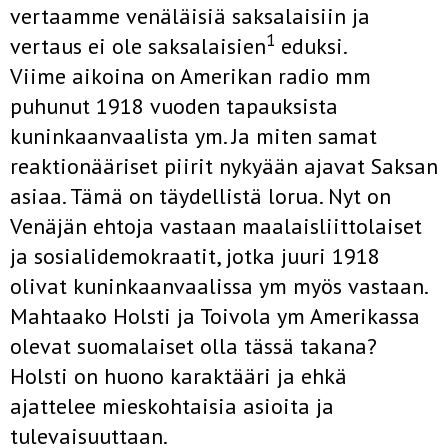
vertaamme venäläisiä saksalaisiin ja
1
vertaus ei ole saksalaisien
eduksi.
Viime aikoina on Amerikan radio mm
puhunut 1918 vuoden tapauksista
kuninkaanvaalista ym. Ja miten samat
reaktionääriset piirit nykyään ajavat Saksan
asiaa. Tämä on täydellistä lorua. Nyt on
Venäjän ehtoja vastaan maalaisliittolaiset
ja sosialidemokraatit, jotka juuri 1918
olivat kuninkaanvaalissa ym myös vastaan.
Mahtaako Holsti ja Toivola ym Amerikassa
olevat suomalaiset olla tässä takana?
Holsti on huono karaktääri ja ehkä
ajattelee mieskohtaisia asioita ja
tulevaisuuttaan.