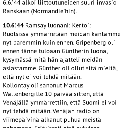
6.6.’44 alkoi liittoutuneiden suuri invasio
Ranskaan (Normandie’hin).
10.6.’44
Ramsay luonani: Kertoi:
Ruotsissa ymmärretään meidän kantamme
nyt paremmin kuin ennen. Gripenberg oli
ennen tänne tuloaan Güntherin luona,
kysymässä mitä hän ajatteli meidän
asiastamme. Günther oli ollut sitä mieltä,
että nyt ei voi tehdä mitään.
Kollontay oli sanonut Marcus
Wallenbergille 10 päivää sitten, että
Venäjällä ymmärrettiin, että Suomi ei voi
nyt tehdä mitään. Venäjän radio on
viimepäivinä alkanut puhua meistä