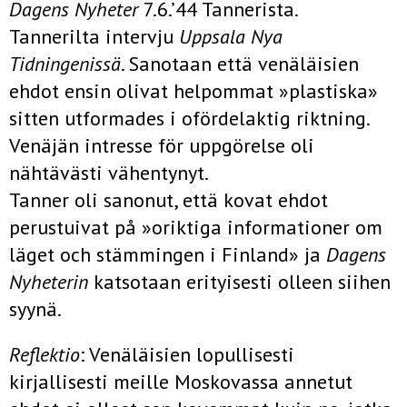
Dagens Nyheter
7.6.’44 Tannerista.
Tannerilta intervju
Uppsala Nya
Tidningenissä
. Sanotaan että venäläisien
ehdot ensin olivat helpommat »plastiska»
sitten utformades i ofördelaktig riktning.
Venäjän intresse för uppgörelse oli
nähtävästi vähentynyt.
Tanner oli sanonut, että kovat ehdot
perustuivat på »oriktiga informationer om
läget och stämmingen i Finland» ja
Dagens
Nyheterin
katsotaan erityisesti olleen siihen
syynä.
Reflektio
: Venäläisien lopullisesti
kirjallisesti meille Moskovassa annetut