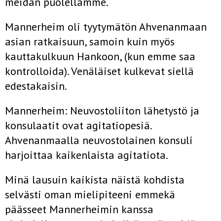
meidän puolellamme.
Mannerheim oli tyytymätön Ahvenanmaan
asian ratkaisuun, samoin kuin myös
kauttakulkuun Hankoon, (kun emme saa
kontrolloida). Venäläiset kulkevat siellä
edestakaisin.
Mannerheim: Neuvostoliiton lähetystö ja
konsulaatit ovat agi­tatiopesiä.
Ahvenanmaalla neuvostolainen konsuli
harjoittaa kai­kenlaista agitatiota.
Minä lausuin kaikista näistä kohdista
selvästi oman mielipi­teeni emmekä
päässeet Mannerheimin kanssa