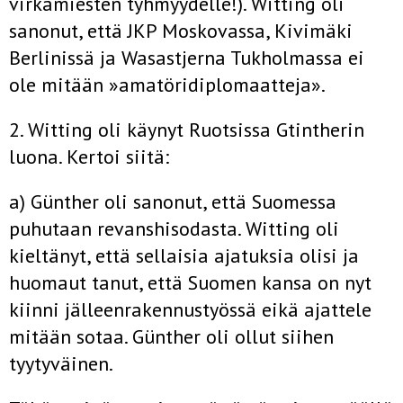
virkamiesten tyhmyydelle!). Witting oli
sano­nut, että JKP Moskovassa, Kivimäki
Berlinissä ja Wasastjerna Tukholmassa ei
ole mitään »amatöridiplomaatteja».
2. Witting oli käynyt Ruotsissa Gtintherin
luona. Kertoi siitä:
a) Günther oli sanonut, että Suomessa
puhutaan revanshisodas­ta. Witting oli
kieltänyt, että sellaisia ajatuksia olisi ja
huomaut­ tanut, että Suomen kansa on nyt
kiinni jälleenrakennustyössä eikä ajattele
mitään sotaa. Günther oli ollut siihen
tyytyväinen.