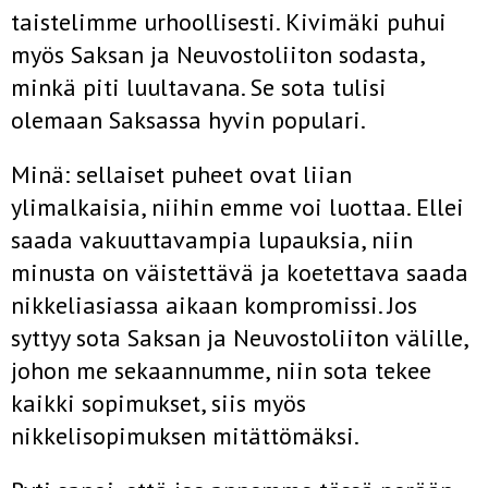
taistelimme urhoollisesti. Kivimäki puhui
myös Saksan ja Neu­vostoliiton sodasta,
minkä piti luultavana. Se sota tulisi
olemaan Saksassa hyvin populari.
Minä: sellaiset puheet ovat liian
ylimalkaisia, niihin emme voi luottaa. Ellei
saada vakuuttavampia lupauksia, niin
minusta on väistettävä ja koetettava saada
nikkeliasiassa aikaan kompro­missi. Jos
syttyy sota Saksan ja Neuvostoliiton välille,
johon me sekaannumme, niin sota tekee
kaikki sopimukset, siis myös
nikkelisopimuksen mitättömäksi.