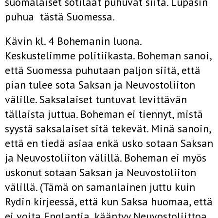
suomalaiset sotilaat puhuvat siitä. Lupasin
puhua tästä Suomessa.
Kävin kl. 4 Bohemanin luona.
Keskustelimme politiikasta. Bo­heman sanoi,
että Suomessa puhutaan paljon siitä, että
pian tu­lee sota Saksan ja Neuvostoliiton
välille. Saksalaiset tuntuvat levittävän
tällaista juttua. Boheman ei tiennyt, mistä
syystä saksalaiset sitä tekevät. Minä sanoin,
että en tiedä asiaa enkä usko sotaan Saksan
ja Neuvostoliiton välillä. Boheman ei myös
usko­nut sotaan Saksan ja Neuvostoliiton
välillä. (Tämä on saman­lainen juttu kuin
Rydin kirjeessä, että kun Saksa huomaa, että
ei voita Englantia, kääntyy Neuvostoliittoa