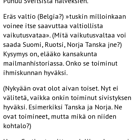
Puhuu Sveitsistä halveksien.
Eräs valtio (Belgia?) »tuskin milloinkaan
voinee itse saavut­taa valtiollista
vaikutusvataa». (Mitä vaikutusvaltaa voi
saada Suomi, Ruotsi, Norja Tanska jne?)
Kysymys on, elääko kansa­kunta
mailmanhistoriassa. Onko se toiminut
ihmiskunnan hy­väksi.
(Nykyään ovat olot aivan toiset. Nyt ei
välitetä, vaikka onkin toiminut sivistyksen
hyväksi. Esimerkiksi Tanska ja Norja. Ne
ovat toimineet, mutta mikä on niiden
kohtalo?)