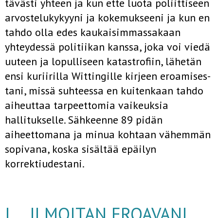
tävästi yhteen ja kun ette luota poliittiseen
arvostelukykyyni ja kokemukseeni ja kun en
tahdo olla edes kaukaisimmassakaan
yhteydessä politiikan kanssa, joka voi viedä
uuteen ja lopulliseen katastrofiin, lähetän
ensi kuriirilla Wittingille kirjeen eroamises­
tani, missä suhteessa en kuitenkaan tahdo
aiheuttaa tarpeetto­mia vaikeuksia
hallitukselle. Sähkeenne 89 pidän
aiheettomana ja minua kohtaan vähemmän
sopivana, koska sisältää epäilyn
korrektiudestani.
I ILMOITAN EROAVANI,