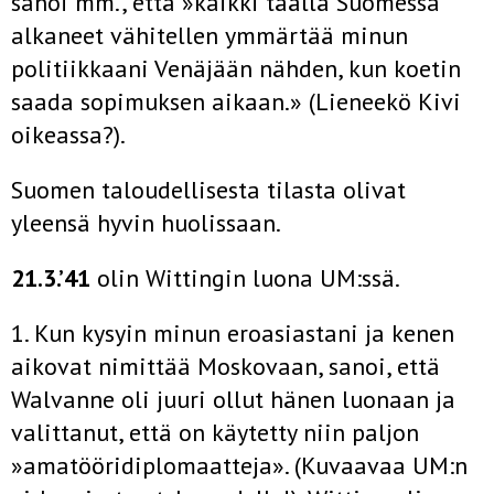
sanoi mm., että »kaikki täällä Suomessa
alkaneet vähitellen ymmärtää minun
politiikkaani Venäjään nähden, kun koetin
saada sopimuksen ai­kaan.» (Lieneekö Kivi
oikeassa?).
Suomen taloudellisesta tilasta olivat
yleensä hyvin huolis­saan.
21.3.’41
olin Wittingin luona UM:ssä.
1. Kun kysyin minun eroasiastani ja kenen
aikovat nimittää Moskovaan, sanoi, että
Walvanne oli juuri ollut hänen luonaan ja
valittanut, että on käytetty niin paljon
»amatööridiplomaatteja». (Kuvaavaa UM:n