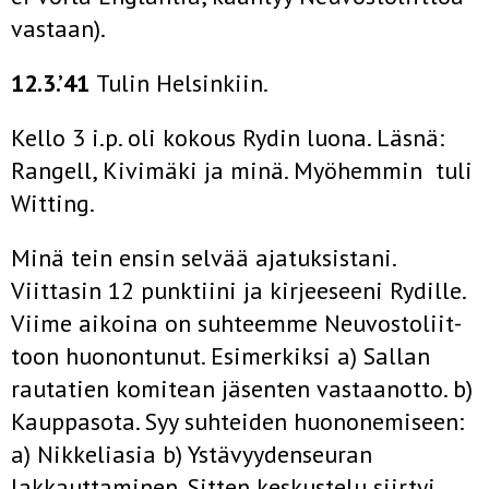
vastaan).
12.3.’41
Tulin Helsinkiin.
Kello 3 i.p. oli kokous Rydin luona. Läsnä:
Rangell, Kivimäki ja minä. Myöhemmin tuli
Witting.
Minä tein ensin selvää ajatuksistani.
Viittasin 12 punktiini ja kirjeeseeni Rydille.
Viime aikoina on suhteemme Neuvostoliit­
toon huonontunut. Esimerkiksi a) Sallan
rautatien komitean jä­senten vastaanotto. b)
Kauppasota. Syy suhteiden huononemiseen:
a) Nikkeliasia b) Ystävyydenseuran
lakkauttaminen. Sitten keskustelu siirtyi