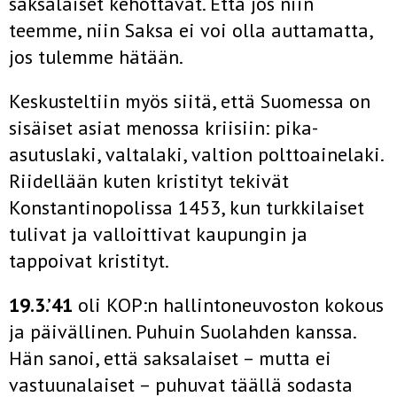
saksalaiset kehottavat. Että jos niin
teemme, niin Saksa ei voi olla auttamatta,
jos tulemme hätään.
Keskusteltiin myös siitä, että Suomessa on
sisäiset asiat me­nossa kriisiin: pika-
asutuslaki, valtalaki, valtion polttoainelaki.
Riidellään kuten kristityt tekivät
Konstantinopolissa 1453, kun turkkilaiset
tulivat ja valloittivat kaupungin ja
tappoivat kristityt.
19.3.’41
oli KOP:n hallintoneuvoston kokous
ja päivällinen. Pu­huin Suolahden kanssa.
Hän sanoi, että saksalaiset – mutta ei
vastuunalaiset – puhuvat täällä sodasta