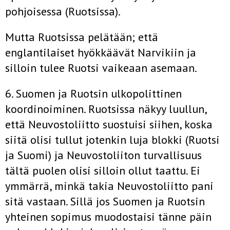
pohjoisessa (Ruotsissa).
Mutta Ruotsissa pelätään; että
englantilaiset hyökkäävät Nar­vikiin ja
silloin tulee Ruotsi vaikeaan asemaan.
6. Suomen ja Ruotsin ulkopolittinen
koordinoiminen. Ruot­sissa näkyy luullun,
että Neuvostoliitto suostuisi siihen, koska
siitä olisi tullut jotenkin luja blokki (Ruotsi
ja Suomi) ja Neuvos­toliiton turvallisuus
tältä puolen olisi silloin ollut taattu. Ei
ymmärrä, minkä takia Neuvostoliitto pani
sitä vastaan. Sillä jos Suo­men ja Ruotsin
yhteinen sopimus muodostaisi tänne päin