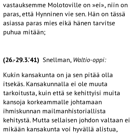
vastauksemme Molotoville on »ei», niin on
paras, että Hynninen vie sen. Hän on tässä
asias­sa paras mies eikä hänen tarvitse
puhua mitään;
(26.-29.3.’41)
Snellman,
Waltio-oppi:
Kukin kansakunta on ja sen pitää olla
itsekäs. Kansakunnalla ei ole muuta
tarkoitusta, kuin että se kehittyisi muita
kansoja korkeammalle johtamaan
ihmiskunnan mailmanhistoriallista
kehitystä. Mutta sellaisen johdon valtaan ei
mikään kansakunta voi hyvällä alistua,