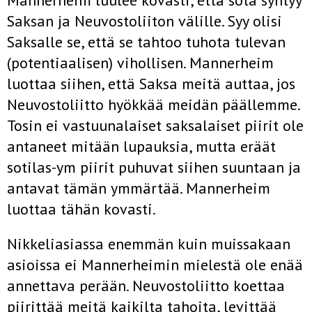
Mannerheim luulee kovasti, että sota syntyy
Saksan ja Neuvos­toliiton välille. Syy olisi
Saksalle se, että se tahtoo tuhota tulevan
(potentiaalisen) vihollisen. Mannerheim
luottaa siihen, että Saksa meitä auttaa, jos
Neuvostoliitto hyökkää meidän päällemme.
To­sin ei vastuunalaiset saksalaiset piirit ole
antaneet mitään lupauksia, mutta eräät
sotilas-ym piirit puhuvat siihen suuntaan ja
anta­vat tämän ymmärtää. Mannerheim
luottaa tähän kovasti.
Nikkeliasiassa enemmän kuin muissakaan
asioissa ei Manner­heimin mielestä ole enää
annettava perään. Neuvostoliitto koet­taa
piirittää meitä kaikilta tahoita, levittää