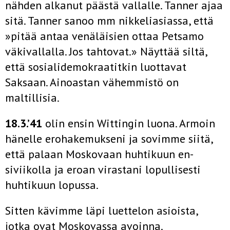
nähden alkanut päästä vallalle. Tanner ajaa
sitä. Tanner sanoo mm nikkeliasiassa, että
»pitää antaa venäläisien ottaa Petsamo
väkivallalla. Jos tahtovat.» Näyttää siltä,
että sosialidemokraatit­kin luottavat
Saksaan. Ainoastan vähemmistö on
maltillisia.
18.3.’41
olin ensin Wittingin luona. Armoin
hänelle erohake­mukseni ja sovimme siitä,
että palaan Moskovaan huhtikuun en­
siviikolla ja eroan virastani lopullisesti
huhtikuun lopussa.
Sitten kävimme läpi luettelon asioista,
jotka ovat Moskovassa avoinna.