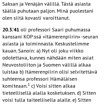
Saksan ja Venäjän välil­lä. Tästä asiasta
täällä puhutaan paljon. Minä puolestani
olen siitä kovasti varoittanut.
20.3.’41
oli professori Saari puhumassa
kanssani KOP:ssä »Itä­merenpiirin» -seuran
asiasta ja toiminnasta. Keskustelimme
kauan. Sanoin: a) Nyt oli joku viikko
odotettava, kunnes nähdään miten asiat
Neuvostoliiton ja Suomen välillä alkaa
luistaa b) Itämerenpiirin olisi selvitettävä
suhteensa professori Hämäläi­sen
1
komiteaan.
c) Voisi sitten alkaa
tieteellisellä alalla koske­tuksen. d) Sitten
voisi tulla taiteellisella alalle. e) Sitten