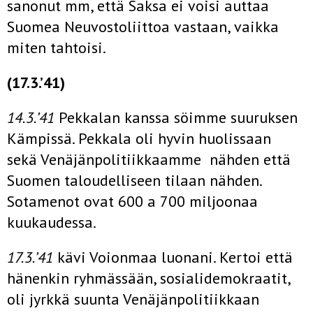
sanonut mm, että Saksa ei voisi auttaa
Suomea Neuvostoliittoa vastaan, vaik­ka
miten tahtoisi.
(17.3.’41)
14.3.’41
Pekkalan kanssa söimme suuruksen
Kämpissä. Pek­kala oli hyvin huolissaan
sekä Venäjänpolitiikkaamme nähden että
Suomen taloudelliseen tilaan nähden.
Sotamenot ovat 600 a 700 miljoonaa
kuukaudessa.
17.3.’41
kävi Voionmaa luonani. Kertoi että
hänenkin ryhmäs­sään, sosialidemokraatit,
oli jyrkkä suunta Venäjänpolitiikkaan