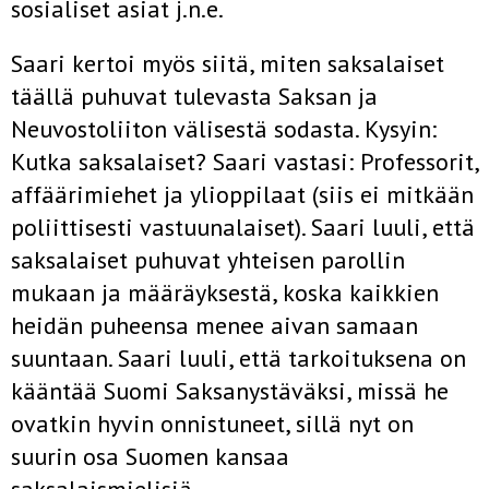
sosiali­set asiat j.n.e.
Saari kertoi myös siitä, miten saksalaiset
täällä puhuvat tule­vasta Saksan ja
Neuvostoliiton välisestä sodasta. Kysyin:
Kutka saksalaiset? Saari vastasi: Professorit,
affäärimiehet ja ylioppi­laat (siis ei mitkään
poliittisesti vastuunalaiset). Saari luuli, että
saksalaiset puhuvat yhteisen parollin
mukaan ja määräyksestä, koska kaikkien
heidän puheensa menee aivan samaan
suuntaan. Saari luuli, että tarkoituksena on
kääntää Suomi Saksanystäväk­si, missä he
ovatkin hyvin onnistuneet, sillä nyt on
suurin osa Suomen kansaa