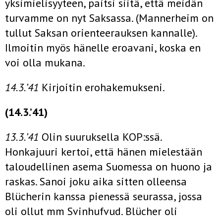
yksimielisyyteen, paitsi siitä, että meidän
turvamme on nyt Saksassa. (Manner­heim on
tullut Saksan orienteerauksen kannalle).
Ilmoitin myös hänelle eroavani, koska en
voi olla mukana.
14.3.’41
Kirjoitin erohakemukseni.
(14.3.’41)
13.3.’41
Olin suuruksella KOP:ssä.
Honkajuuri kertoi, että hä­nen mielestään
taloudellinen asema Suomessa on huono ja
ras­kas. Sanoi joku aika sitten olleensa
Blücherin kanssa pienessä seurassa, jossa
oli ollut mm Svinhufvud. Blücher oli