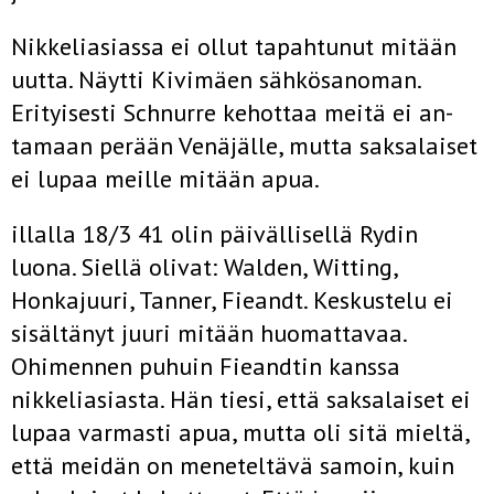
Nikkeliasiassa ei ollut tapahtunut mitään
uutta. Näytti Kivi­mäen sähkösanoman.
Erityisesti Schnurre kehottaa meitä ei an­
tamaan perään Venäjälle, mutta saksalaiset
ei lupaa meille mi­tään apua.
illalla 18/3 41 olin päivällisellä Rydin
luona. Siellä olivat: Wal­den, Witting,
Honkajuuri, Tanner, Fieandt. Keskustelu ei
sisältä­nyt juuri mitään huomattavaa.
Ohimennen puhuin Fieandtin kanssa
nikkeliasiasta. Hän tiesi, että saksalaiset ei
lupaa varmasti apua, mutta oli sitä mieltä,
että meidän on meneteltävä sa­moin, kuin