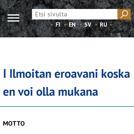
FI
EN
SV
RU
Skip
to
content
I Ilmoitan eroavani koska
en voi olla mukana
MOTTO