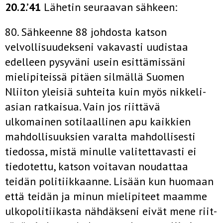
20.2.’41
Lähetin seuraavan sähkeen:
80. Sähkeenne 88 johdosta katson
velvollisuudekseni vakavasti uudistaa
edelleen pysyväni usein esittämissäni
mielipiteissä pi­täen silmällä Suomen
Nliiton yleisiä suhteita kuin myös nikkeli­
asian ratkaisua. Vain jos riittävä
ulkomainen sotilaallinen apu kaikkien
mahdollisuuksien varalta mahdollisesti
tiedossa, mistä minulle valitettavasti ei
tiedotettu, katson voitavan noudattaa
teidän politiikkaanne. Lisään kun huomaan
että teidän ja minun mielipiteet maamme
ulkopolitiikasta nähdäkseni eivät mene riit­