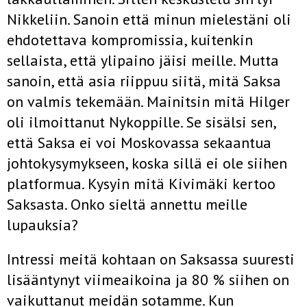
Nikkeliin. Sanoin että minun mielestäni oli
ehdotettava kompromissia, kuitenkin
sellaista, että ylipaino jäisi meille. Mutta
sanoin, että asia riippuu siitä, mitä Saksa
on valmis tekemään. Mainitsin mitä Hilger
oli ilmoittanut Nykoppille. Se sisälsi sen,
että Saksa ei voi Moskovassa sekaantua
johtokysy­mykseen, koska sillä ei ole siihen
platformua. Kysyin mitä Kivi­mäki kertoo
Saksasta. Onko sieltä annettu meille
lupauksia?
Intressi meitä kohtaan on Saksassa suuresti
lisääntynyt vii­meaikoina ja 80 % siihen on
vaikuttanut meidän sotamme. Kun