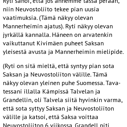
Ryti sanoi, että jos annemme tässä perään,
niin Neuvostoliito tekee pian uusia
vaatimuksia. (Tämä näkyy olevan
Mannerhei­min ajatus). Ryti näkyy olevan
jyrkällä kannalla. Häneen on arva­tenkin
vaikuttanut Kivimäen puheet Saksan
yleisestä avusta ja Mannerheimin mielipide.
(Ryti on sitä mieltä, että syntyy pian sota
Saksan ja Neuvosto­liiton välille. Tämä
näkyy olevan yleinen puhe Suomessa. Tava­
tessani illalla Kämpissä Talvelan ja
Grandellin, oli Talvela siitä hyvinkin varma,
että sota syttyy Saksan ja Neuvostoliiton
välille ja katsoi, että Saksa voittaa
Neuvostoliiton 6 viikossa. Grandell piti