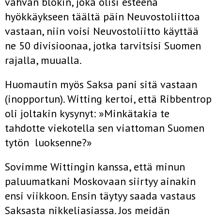
vah­van blokin, joka olisi esteenä
hyökkäykseen täältä päin Neuvos­toliittoa
vastaan, niin voisi Neuvostoliitto käyttää
ne 50 divisioo­naa, jotka tarvitsisi Suomen
rajalla, muualla.
Huomautin myös Saksa pani sitä vastaan
(inopportun). Wit­ting kertoi, että Ribbentrop
oli joltakin kysynyt: »Minkätakia te
tahdotte viekotella sen viattoman Suomen
tytön luoksenne?»
Sovimme Wittingin kanssa, että minun
paluumatkani Moskovaan siirtyy ainakin
ensi viikkoon. Ensin täytyy saada vastaus
Saksasta nikkeliasiassa. Jos meidän