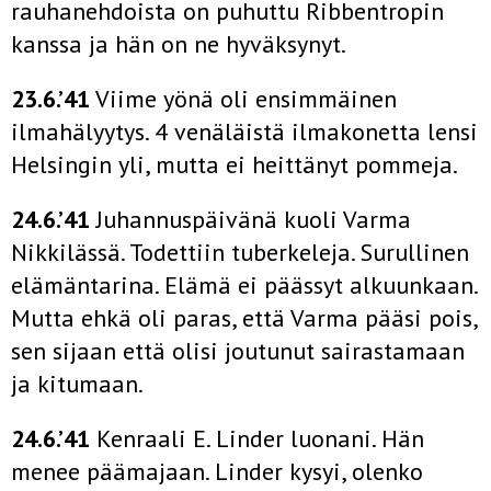
rauhanehdoista on puhuttu Ribbentropin
kanssa ja hän on ne hyväksynyt.
23.6.’41
Viime yönä oli ensimmäinen
ilmahälyytys. 4 venäläistä ilmakonetta lensi
Helsingin yli, mutta ei heittänyt pommeja.
24.6.’41
Juhannuspäivänä kuoli Varma
Nikkilässä. Todettiin tuberkeleja. Surullinen
elämäntarina. Elämä ei päässyt alkuunkaan.
Mutta ehkä oli paras, että Varma pääsi pois,
sen sijaan että olisi joutunut sairastamaan
ja kitumaan.
24.6.’41
Kenraali E. Linder luonani. Hän
menee päämajaan. Linder kysyi, olenko