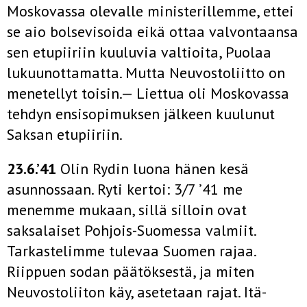
Moskovassa olevalle ministerillemme, ettei
se aio bolsevisoida eikä ottaa valvontaansa
sen etupiiriin kuuluvia valtioita, Puolaa
lukuunottamatta. Mutta Neuvostoliitto on
menetellyt toisin.— Liettua oli Moskovassa
tehdyn ensisopimuksen jälkeen kuulunut
Saksan etupiiriin.
23.6.’41
Olin Rydin luona hänen kesä
asunnossaan. Ryti kertoi: 3/7 ’41 me
menemme mukaan, sillä silloin ovat
saksalaiset Pohjois-Suomessa valmiit.
Tarkastelimme tulevaa Suomen rajaa.
Riippuen sodan päätöksestä, ja miten
Neuvostoliiton käy, asetetaan rajat. Itä-