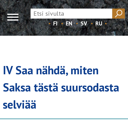
FI
EN
SV
RU
Skip
to
content
IV Saa nähdä, miten
Saksa tästä suursodasta
selviää