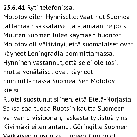
25.6.’41
Ryti telefonissa.
Molotov eilen Hynniselle: Vaatinut Suomea
jättämään saksalaiset ja ajamaan ne pois.
Muuten Suomen tulee käymään huonosti.
Molotov oli väittänyt, että suomalaiset ovat
käyneet Leningradia pommittamassa.
Hynninen vastannut, että se ei ole tosi,
mutta venäläiset ovat käyneet
pommittamassa Suomea. Sen Molotov
kielsi!!
Ruotsi suostunut siihen, että Etelä-Norjasta
Saksa saa tuoda Ruotsin kautta Suomeen
vahvan divisioonan, raskasta tykistöä yms.
Kivimäki eilen antanut Göringille Suomen
Vaikaisen ruusun ketjuineen. Göring oli