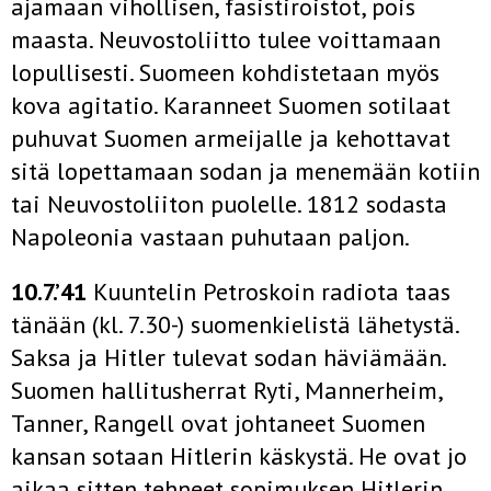
ajamaan vihollisen, fasistiroistot, pois
maasta. Neuvostoliitto tulee voittamaan
lopullisesti. Suomeen kohdistetaan myös
kova agitatio. Karanneet Suomen sotilaat
puhuvat Suomen armeijalle ja kehottavat
sitä lopettamaan sodan ja menemään kotiin
tai Neuvostoliiton puolelle. 1812 sodasta
Napoleonia vastaan puhutaan paljon.
10.7.’41
Kuuntelin Petroskoin radiota taas
tänään (kl. 7.30-) suomenkielistä lähetystä.
Saksa ja Hitler tulevat sodan häviämään.
Suomen hallitusherrat Ryti, Mannerheim,
Tanner, Rangell ovat johtaneet Suomen
kansan sotaan Hitlerin käskystä. He ovat jo
aikaa sitten tehneet sopimuksen Hitlerin