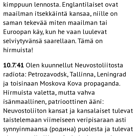
kimppuun lennosta. Englantilaiset ovat
maailman itsekkäintä kansaa, niille on
saman tekevää miten maailman tai
Euroopan käy, kun he vaan luulevat
selviytyvänsä saarellaan. Tämä on
hirmuista!
10.7.’41
Olen kuunnellut Neuvostoliitosta
radiota: Petrozavodsk, Tallinna, Leningrad
ja toisinaan Moskova Kova propaganda.
Hirmuista valetta, mutta vahva
isänmaallinen, patrioottinen ääni:
Neuvostoliiton kansat ja kansalaiset tulevat
taistelemaan viimeiseen veripisaraan asti
synnyinmaansa (родина) puolesta ja tulevat