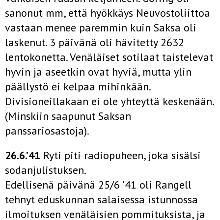
sanonut mm, että hyökkäys Neuvostoliittoa
vastaan menee paremmin kuin Saksa oli
laskenut. 3 päivänä oli hävitetty 2632
lentokonetta. Venäläiset sotilaat taistelevat
hyvin ja aseetkin ovat hyviä, mutta ylin
päällystö ei kelpaa mihinkään.
Divisioneillakaan ei ole yhteyttä keskenään.
(Minskiin saapunut Saksan
panssariosastoja).
26.6.’41
Ryti piti radiopuheen, joka sisälsi
sodanjulistuksen.
Edellisenä päivänä 25/6 ’41 oli Rangell
tehnyt eduskunnan salaisessa istunnossa
ilmoituksen venäläisien pommituksista, ja