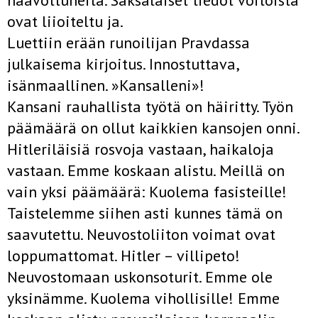
haavottuneita. Saksalaiset tiedot voitoista
ovat liioiteltu­ ja.
Luettiin erään runoilijan Pravdassa
julkaisema kirjoitus. Innostuttava,
isänmaallinen. »Kansalleni»!
Kansani rauhallista työtä on häiritty. Työn
päämäärä on ollut kaikkien kansojen onni.
Hitleriläisiä rosvoja vastaan, haikaloja
vastaan. Emme koskaan alistu. Meillä on
vain yksi päämäärä: Kuolema fasisteille!
Taistelemme siihen asti kunnes tämä on
saavutettu. Neuvostoliiton voimat ovat
loppumattomat. Hitler – villipeto!
Neuvostomaan uskonsoturit. Emme ole
yksinämme. Kuolema vihollisille! Emme