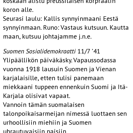
koskaan alistu preussilaisen korpraalin
koron alle.
Seurasi laulu: Kallis synnyinmaani Eestä
synnyinmaan. Runo: Vastaus kutsuun. Kautta
maan, kutsuu johtajamme j.n.e.
Suomen Sosialidemokraatti
11/7 ’41
Ylipäällikön päiväkäsky. Vapaussodassa
vuonna 1918 lausuin Suomen ja Vienan
karjalaisille, etten tulisi panemaan
miekkaani tuppeen ennenkuin Suomi ja Itä-
Karjala olisivat vapaat.
Vannoin tämän suomalaisen
talonpoikaisarmeijan nimessä luottaen sen
urhoollisiin miehiin ja Suomen
uhrautuvaisiin naisiin.