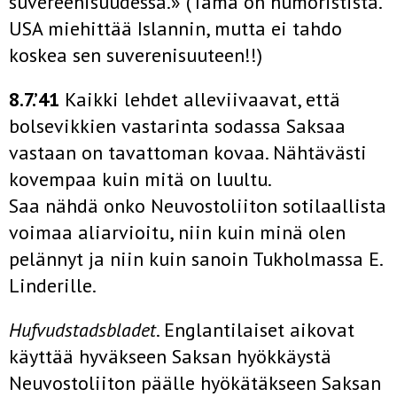
suvereenisuudessa.» (Tämä on humoristista.
USA miehittää Islannin, mutta ei tahdo
koskea sen suverenisuuteen!!)
8.7.’41
Kaikki lehdet alleviivaavat, että
bolsevikkien vastarinta sodassa Saksaa
vastaan on tavattoman kovaa. Nähtävästi
kovempaa kuin mitä on luultu.
Saa nähdä onko Neuvostoliiton sotilaallista
voimaa aliarvioitu, niin kuin minä olen
pelännyt ja niin kuin sanoin Tukholmassa E.
Linderille.
Hufvudstadsbladet
. Englantilaiset aikovat
käyttää hyväkseen Saksan hyökkäystä
Neuvostoliiton päälle hyökätäkseen Saksan