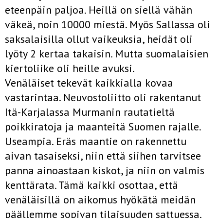
eteenpäin paljoa. Heillä on siellä vähän
väkeä, noin 10000 miestä. Myös Sallassa oli
saksalaisilla ollut vaikeuksia, heidät oli
lyöty 2 kertaa takaisin. Mutta suomalaisien
kiertoliike oli heille avuksi.
Venäläiset tekevät kaikkialla kovaa
vastarintaa. Neuvostoliitto oli rakentanut
Itä-Karjalassa Murmanin rautatieltä
poikkiratoja ja maanteitä Suomen rajalle.
Useampia. Eräs maantie on rakennettu
aivan tasaiseksi, niin että siihen tarvitsee
panna ainoastaan kiskot, ja niin on valmis
kenttärata. Tämä kaikki osottaa, että
venäläisillä on aikomus hyökätä meidän
päällemme sopivan tilaisuuden sattuessa.