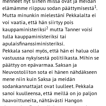
menneet nyt siihen missä ovat ja meidän
1
elämämme riippuu sodan päättymisestä
.
Mutta minunkin mielestäni Pekkalalta ei
voi vaatia, että hän siirtyy pois
2
kauppaministeriksi
mutta Tanner voisi
tulla kauppaministeriksi tai
apulaisfinanssiministeriksi.
Pekkala sanoi myös, että hän ei halua olla
vastuussa nykyisestä politiikasta. Mihin se
päättyy on epävarmaa. Saksan ja
Neuvostoliiton sota ei hänen nähdäkseen
mene niin kuin Saksa ja meidän
sodankannattajat ovat luulleet. Pekkala
sanoi kuulleensa, että meillä on jo paljon
haavoittuneita, nähtävästi Hangon