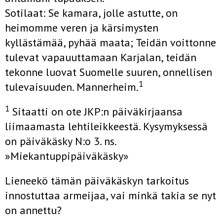
Sotilaat: Se kamara, jolle astutte, on
heimomme veren ja kärsimysten
kyllästämää, pyhää maata; Teidän voittonne
tulevat vapauuttamaan Karjalan, teidän
tekonne luovat Suomelle suuren, onnellisen
1
tulevaisuuden. Mannerheim.
1
Sitaatti on ote JKP:n päiväkirjaansa
liimaamasta lehtileikkeestä. Kysymyksessä
on päiväkäsky N:o 3. ns.
»Miekantuppipäiväkäsky»
Lieneekö tämän päiväkäskyn tarkoitus
innostuttaa armeijaa, vai minkä takia se nyt
on annettu?