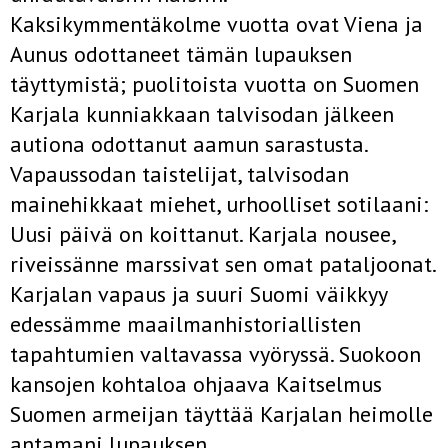
Kaksikymmentäkolme vuotta ovat Viena ja
Aunus odottaneet tämän lupauksen
täyttymistä; puolitoista vuotta on Suomen
Karjala kunniakkaan talvisodan jälkeen
autiona odottanut aamun sarastusta.
Vapaussodan taistelijat, talvisodan
mainehikkaat miehet, urhoolliset sotilaani:
Uusi päivä on koittanut. Karjala nousee,
riveissänne marssivat sen omat pataljoonat.
Karjalan vapaus ja suuri Suomi väikkyy
edessämme maailmanhistoriallisten
tapahtumien valtavassa vyöryssä. Suokoon
kansojen kohtaloa ohjaava Kaitselmus
Suomen armeijan täyttää Karjalan heimolle
antamani lupauksen.