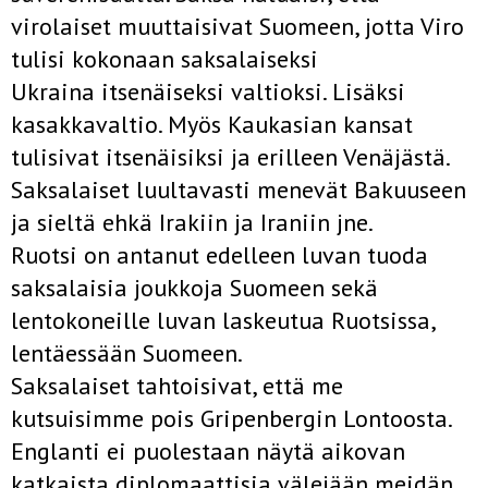
virolaiset muuttaisivat Suomeen, jotta Viro
tulisi kokonaan saksalaiseksi
Ukraina itsenäiseksi valtioksi. Lisäksi
kasakkavaltio. Myös Kaukasian kansat
tulisivat itsenäisiksi ja erilleen Venäjästä.
Saksalaiset luultavasti menevät Bakuuseen
ja sieltä ehkä Irakiin ja Iraniin jne.
Ruotsi on antanut edelleen luvan tuoda
saksalaisia joukkoja Suomeen sekä
lentokoneille luvan laskeutua Ruotsissa,
lentäessään Suomeen.
Saksalaiset tahtoisivat, että me
kutsuisimme pois Gripenbergin Lontoosta.
Englanti ei puolestaan näytä aikovan
katkaista diplomaattisia välejään meidän