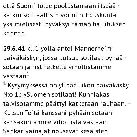
että Suomi tulee puolustamaan itseään
kaikin sotilaallisin voi­ min. Eduskunta
yksimielisesti hyväksyi tämän hallituksen
kannan.
29.6.’41
kl. 1 yöllä antoi Mannerheim
päiväkäskyn, jossa kutsuu sotilaat pyhään
sotaan ja ristiretkelle vihollistamme
1
vastaan
.
1
Kysymyksessä on ylipäällikön päiväkäsky
N:o 1.: »Suomen sotilaat! Kunniakas
talvisotamme päättyi katkeraan rauhaan. —
Kutsun Teitä kanssani pyhään sotaan
kansakuntamme vihollista vastaan.
Sankarivainajat nousevat kesäisten