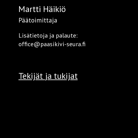
Martti Häikiö
Päätoimittaja
Lisätietoja ja palaute:
office@paasikivi-seura.fi
Tekijät
ja tukijat