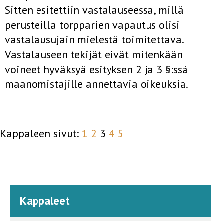
Sitten esitettiin vastalau­seessa, millä
perusteilla torpparien vapautus olisi
vastalausujain mie­lestä toimitettava.
Vastalauseen tekijät eivät mitenkään
voineet hyväk­syä esityksen 2 ja 3 §:ssä
maanomistajille annettavia oikeuksia.
Kappaleen sivut:
1
2
3
4
5
Kappaleet