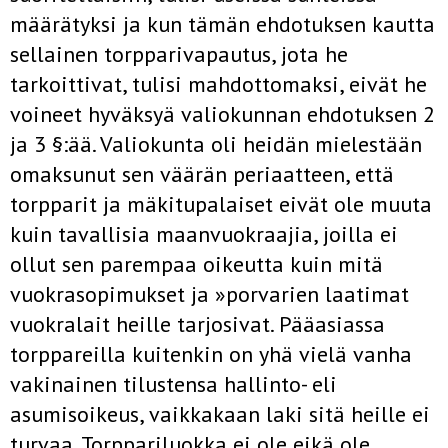
määrätyksi ja kun tämän ehdotuksen kautta
sellainen torpparivapautus, jota he
tarkoittivat, tulisi mahdottomaksi, eivät he
voineet hyväksyä valiokunnan ehdotuksen 2
ja 3 §:ää. Valiokunta oli heidän mielestään
omaksunut sen väärän periaatteen, että
torpparit ja mäkitupalaiset eivät ole muuta
kuin tavallisia maanvuokraajia, joilla ei
ollut sen parempaa oikeutta kuin mitä
vuokrasopimukset ja »porvarien laatimat
vuokra­lait heille tarjosivat. Pääasiassa
torppareilla kuitenkin on yhä vielä vanha
vakinainen tilustensa hallinto- eli
asumisoikeus, vaikkakaan laki sitä heille ei
turvaa. Torppariluokka ei ole eikä ole