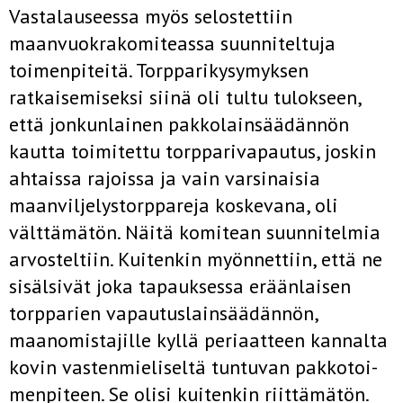
Vastalauseessa myös selostettiin
maanvuokrakomiteassa suunnitel­tuja
toimenpiteitä. Torpparikysymyksen
ratkaisemiseksi siinä oli tultu tulokseen,
että jonkunlainen pakkolainsäädännön
kautta toimitettu torpparivapautus, joskin
ahtaissa rajoissa ja vain varsinaisia
maanviljelystorppareja koskevana, oli
välttämätön. Näitä komitean suunnitel­mia
arvosteltiin. Kuitenkin myönnettiin, että ne
sisälsivät joka tapauk­sessa eräänlaisen
torpparien vapautuslainsäädännön,
maanomistajille kyllä periaatteen kannalta
kovin vastenmieliseltä tuntuvan pakkotoi­
menpiteen. Se olisi kuitenkin riittämätön.