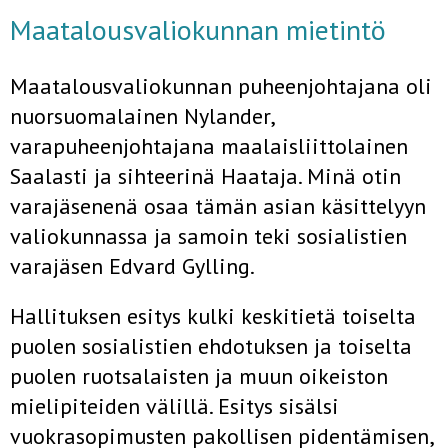
Maatalousvaliokunnan mietintö
Maatalousvaliokunnan puheenjohtajana oli
nuorsuomalainen Nylan­der,
varapuheenjohtajana maalaisliittolainen
Saalasti ja sihteerinä Haa­taja. Minä otin
varajäsenenä osaa tämän asian käsittelyyn
valiokun­nassa ja samoin teki sosialistien
varajäsen Edvard Gylling.
Hallituksen esitys kulki keskitietä toiselta
puolen sosialistien ehdotuksen ja toiselta
puolen ruotsalaisten ja muun oikeiston
mielipiteiden välillä. Esitys sisälsi
vuokrasopimusten pakollisen pidentämisen,