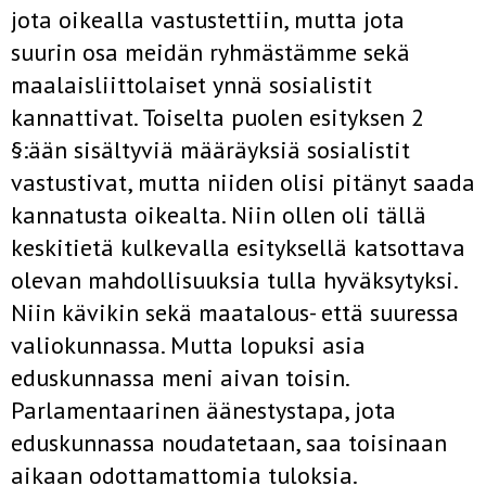
jota oikealla vastustettiin, mutta jota
suurin osa meidän ryhmästämme sekä
maalaisliittolaiset ynnä sosialistit
kannattivat. Toiselta puolen esityk­sen 2
§:ään sisältyviä määräyksiä sosialistit
vastustivat, mutta niiden olisi pitänyt saada
kannatusta oikealta. Niin ollen oli tällä
keskitietä kulkevalla esityksellä katsottava
olevan mahdollisuuksia tulla hyväksytyksi.
Niin kävikin sekä maatalous- että suuressa
valiokunnassa. Mutta lopuksi asia
eduskunnassa meni aivan toisin.
Parlamentaarinen äänestystapa, jota
eduskunnassa noudatetaan, saa toisinaan
aikaan odottamattomia tuloksia.