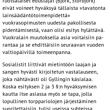
ruotsalaiset edustajat (Björk, Storbjörk)
eivät voineet hyväksyä tällaista »tavatonta
lainsäädäntötoimenpidettä»
vuokrasopimusten uudesta pakollisesta
pidentämisestä, vaan olisi esitys hylättävä.
Vuokralain muutoksella asia voitaisiin pa­
rantaa ja se ehdittäisiin seuraavan vuoden
valtiopäivillä toimeenpanna.
Sosialistit liittivät mietintöön laajan ja
sangen hyvästi kirjoitetun vastalauseen,
joka nähtävästi oli Gyllingin käsialaa.
Koska esityksen 2 ja 3 §:n hyväksymisen
kautta itse asiassa myös se tapa, jolla
lopulli­nen torppariolojen järjestäminen
suoritettaisiin, tulisi useissa suhteissa