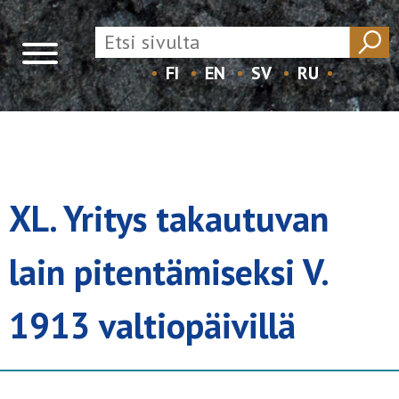
FI
EN
SV
RU
Skip
to
content
XL. Yritys takautuvan
lain pitentämiseksi V.
1913 valtiopäivillä