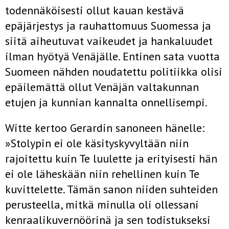
todennäköisesti ollut kauan kestävä
epäjärjestys ja rauhattomuus Suomessa ja
siitä aiheutuvat vaikeudet ja hankaluudet
ilman hyötyä Venäjälle. Entinen sata vuotta
Suomeen nähden noudatettu politiikka olisi
epäilemättä ollut Venäjän valtakun­nan
etujen ja kunnian kannalta onnellisempi.
Witte kertoo Gerardin sanoneen hänelle:
»Stolypin ei ole käsityskyvyltään niin
rajoitettu kuin Te luulette ja erityisesti hän
ei ole lähes­kään niin rehellinen kuin Te
kuvittelette. Tämän sanon niiden suhtei­den
perusteella, mitkä minulla oli ollessani
kenraalikuvernöörinä ja sen todistukseksi