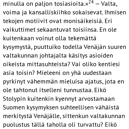
24
minulla on paljon tosiasioita.»
— Valta,
voima ja kan­salliskiihko sokaisevat. Ihmisen
tekojen motiivit ovat monisäikeisiä. Eri
vaikuttimet sekaantuvat toisiinsa. En ole
kuitenkaan voinut olla tekemättä
kysymystä, puuttuiko todella Venäjän suuren
valtakunnan johtajalta käsitys asioiden
oikeista mittasuhteista? Vai oliko kentiesi
asia toisin? Mieleeni on yhä uudestaan
pyrkinyt vähemmän mieluisa ajatus, jota en
ole tahtonut itselleni tunnustaa. Eikö
Stolypin kuiten­kin kyennyt arvostamaan
Suomen kysymyksen suhteellisen vähäistä
merkitystä Venäjälle, sittenkun valtakunnan
puolustus tällä taholla oli turvattu? Eikö