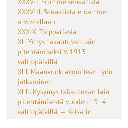
XXXVII. Eromme senaatista
XXXVIII. Senaatista eroamme
arvostellaan
XXXIX. Torppariasia
XL. Yritys takautuvan lain
pitentämiseksi V. 1913
valtiopäivillä
XLI. Maanvuokrakomitean työn
jatkaminen
XLII. Kysymys takautuvan lain
pidentämisestä vuoden 1914
valtiopäivillä. — Keisarin
julistus 1915