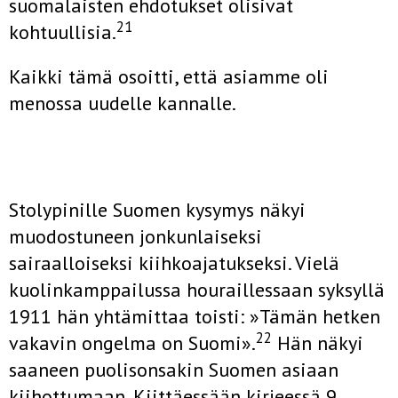
suomalaisten ehdo­tukset olisivat
21
kohtuullisia.
Kaikki tämä osoitti, että asiamme oli
menossa uudelle kannalle.
Stolypinille Suomen kysymys näkyi
muodostuneen jonkunlaiseksi
sairaalloiseksi kiihkoajatukseksi. Vielä
kuolinkamppailussa houraillessaan syksyllä
1911 hän yhtämittaa toisti: »Tämän hetken
22
vakavin ongelma on Suomi».
Hän näkyi
saaneen puolisonsakin Suomen asiaan
kiihot­tumaan. Kiittäessään kirjeessä 9