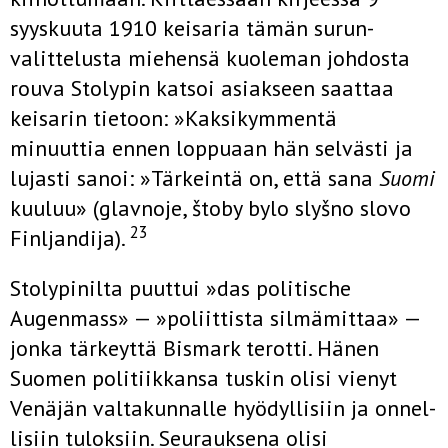
syyskuuta 1910 keisaria tämän surun­
valittelusta miehensä kuoleman johdosta
rouva Stolypin katsoi asiak­seen saattaa
keisarin tietoon: »Kaksikymmentä
minuuttia ennen lop­puaan hän selvästi ja
lujasti sanoi: »Tärkeintä on, että sana
Suomi
kuuluu» (glavnoje, štoby bylo slyšno slovo
23
Finljandija).
Stolypinilta puuttui »das politische
Augenmass» — »poliittista silmämittaa» —
jonka tärkeyttä Bismark terotti. Hänen
Suomen politiikkansa tuskin olisi vienyt
Venäjän valtakunnalle hyödyllisiin ja onnel­
lisiin tuloksiin. Seurauksena olisi