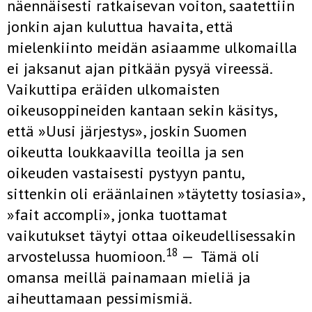
näennäisesti ratkaise­van voiton, saatettiin
jonkin ajan kuluttua havaita, että
mielenkiinto meidän asiaamme ulkomailla
ei jaksanut ajan pitkään pysyä vireessä.
Vaikuttipa eräiden ulkomaisten
oikeusoppineiden kantaan sekin käsi­tys,
että »Uusi järjestys», joskin Suomen
oikeutta loukkaavilla teoilla ja sen
oikeuden vastaisesti pystyyn pantu,
sittenkin oli eräänlainen »täytetty tosiasia»,
»fait accompli», jonka tuottamat
vaikutukset täy­tyi ottaa oikeudellisessakin
18
arvostelussa huomioon.
— Tämä oli
omansa meillä painamaan mieliä ja
aiheuttamaan pessimismiä.