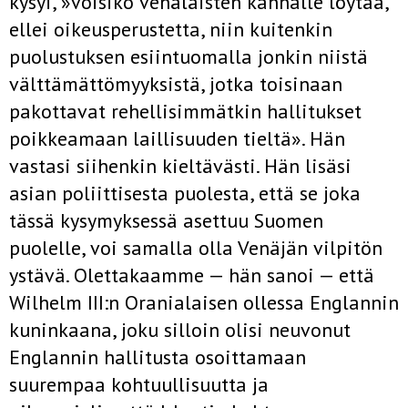
kysyi, »voisiko venäläisten kannalle löytää,
ellei oikeusperustetta, niin kuitenkin
puolustuksen esiintuomalla jonkin niistä
välttä­mättömyyksistä, jotka toisinaan
pakottavat rehellisimmätkin hallituk­set
poikkeamaan laillisuuden tieltä». Hän
vastasi siihenkin kieltävästi. Hän lisäsi
asian poliittisesta puolesta, että se joka
tässä kysymyk­sessä asettuu Suomen
puolelle, voi samalla olla Venäjän vilpitön
ystävä. Olettakaamme — hän sanoi — että
Wilhelm III:n Oranialaisen ollessa Englannin
kuninkaana, joku silloin olisi neuvonut
Englannin hallitusta osoittamaan
suurempaa kohtuullisuutta ja