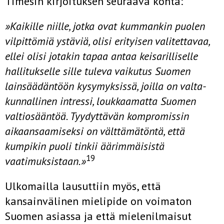
Timesin kirjoituksen seuraava kohta:
»Kaikille niille, jotka ovat kummankin puolen
vilpittömiä ystäviä, olisi erityisen valitettavaa,
ellei olisi jotakin tapaa antaa keisarilliselle
hallitukselle sille tuleva vaikutus Suomen
lainsäädäntöön kysymyksissä, joilla on valta­
kunnallinen intressi, loukkaamatta Suomen
valtiosääntöä. Tyydyttävän kom­promissin
aikaansaamiseksi on välttämätöntä, että
kumpikin puoli tinkii äärimmäisistä
19
vaatimuksistaan.»
Ulkomailla lausuttiin myös, että
kansainvälinen mielipide on voimaton
Suomen asiassa ja että mielenilmaisut