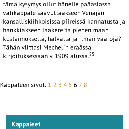
tämä kysymys ollut hänelle pääasiassa
välikappale saavuttaakseen Venäjän
kansalliskiihkoisissa piireissä kannatusta ja
hankkiakseen laakereita pienen maan
kustannuksella, halvalla ja ilman vaaroja?
Tähän viittasi Mechelin eräässä
25
kirjoituksessaan v. 1909 alussa.
Kappaleen sivut:
1
2
3
4
5
6
7
8
Kappaleet