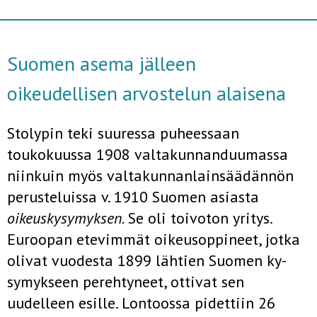
Suomen asema jälleen
oikeudellisen arvostelun alaisena
Stolypin teki suuressa puheessaan
toukokuussa 1908 valtakunnanduumassa
niinkuin myös valtakunnanlainsäädännön
perusteluissa v. 1910 Suomen asiasta
oikeuskysymyksen.
Se oli toivoton yritys.
Euroopan ete­vimmät oikeusoppineet, jotka
olivat vuodesta 1899 lähtien Suomen ky­
symykseen perehtyneet, ottivat sen
uudelleen esille. Lontoossa pidet­tiin 26