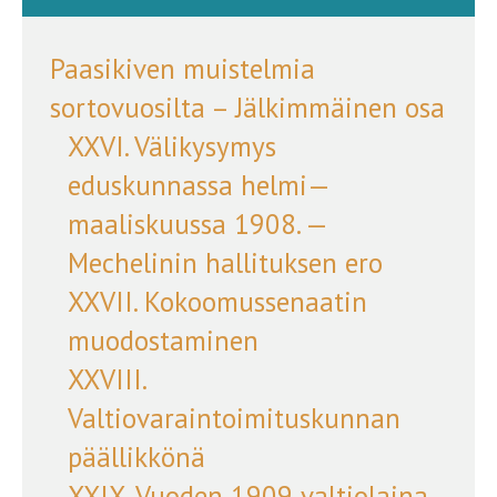
Paasikiven muistelmia
sortovuosilta – Jälkimmäinen osa
XXVI. Välikysymys
eduskunnassa helmi—
maaliskuussa 1908. —
Mechelinin hallituksen ero
XXVII. Kokoomussenaatin
muodostaminen
XXVIII.
Valtiovaraintoimituskunnan
päällikkönä
XXIX. Vuoden 1909 valtiolaina