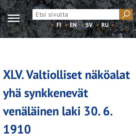
FI
EN
SV
RU
Skip
to
content
XLV. Valtiolliset näköalat
yhä synkkenevät
venäläinen laki 30. 6.
1910