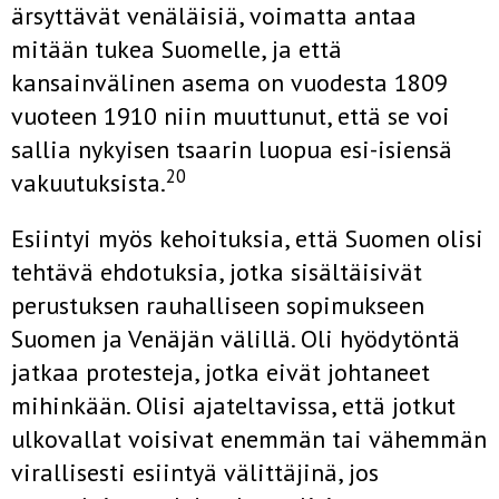
ärsyttävät venäläisiä, voi­matta antaa
mitään tukea Suomelle, ja että
kansainvälinen asema on vuodesta 1809
vuoteen 1910 niin muuttunut, että se voi
sallia nykyi­sen tsaarin luopua esi-isiensä
20
vakuutuksista.
Esiintyi myös kehoituksia, että Suomen olisi
tehtävä ehdotuksia, jotka sisältäisivät
perustuksen rauhalliseen sopimukseen
Suomen ja Venäjän välillä. Oli hyödytöntä
jatkaa protesteja, jotka eivät johtaneet
mihinkään. Olisi ajateltavissa, että jotkut
ulkovallat voisivat enemmän tai vähemmän
virallisesti esiintyä välittäjinä, jos