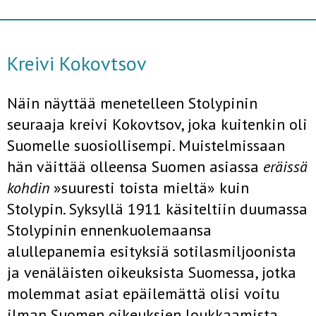
Kreivi Kokovtsov
Näin näyttää menetelleen Stolypinin
seuraaja kreivi Kokovtsov, joka kuitenkin oli
Suomelle suosiollisempi. Muistelmissaan
hän väittää olleensa Suomen asiassa
eräissä
kohdin
»suuresti toista mieltä» kuin
Stolypin. Syksyllä 1911 käsiteltiin duumassa
Stolypinin ennenkuolemaansa
alullepanemia esityksiä sotilasmiljoonista
ja venäläisten oikeuksista Suo­messa, jotka
molemmat asiat epäilemättä olisi voitu
ilman Suomen oi­keuksien loukkaamista