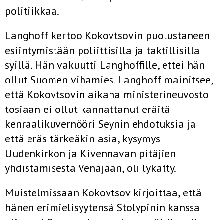
politiikkaa.
Langhoff kertoo Kokovtsovin puolustaneen
esiintymistään poliitti­silla ja taktillisilla
syillä. Hän vakuutti Langhoffille, ettei hän
ollut Suo­men vihamies. Langhoff mainitsee,
että Kokovtsovin aikana ministerineuvosto
tosiaan ei ollut kannattanut eräitä
kenraalikuvernööri Seynin ehdotuksia ja
että eräs tärkeäkin asia, kysymys
Uudenkirkon ja Kiven­navan pitäjien
yhdistämisestä Venäjään, oli lykätty.
Muistelmissaan Kokovtsov kirjoittaa, että
hänen erimielisyytensä Stolypinin kanssa