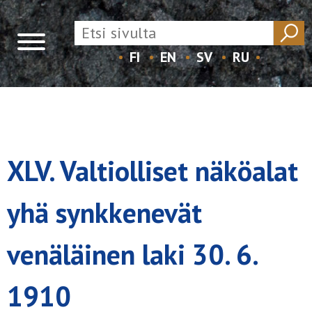
FI
EN
SV
RU
Skip
to
content
XLV. Valtiolliset näköalat
yhä synkkenevät
venäläinen laki 30. 6.
1910