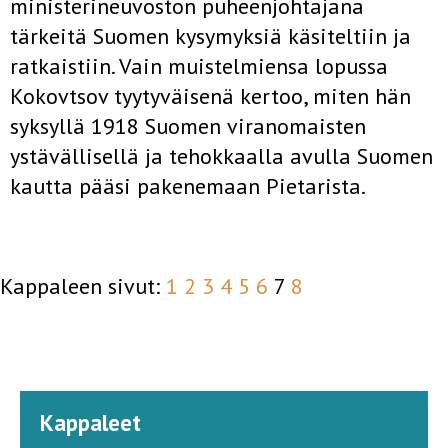
ministerineuvoston puheenjohtajana
tärkeitä Suomen kysymyksiä käsiteltiin ja
ratkaistiin. Vain muistelmiensa lopussa
Kokovtsov tyytyväisenä kertoo, miten hän
syksyllä 1918 Suomen viranomaisten
ystävällisellä ja tehokkaalla avulla Suomen
kautta pääsi pakenemaan Pietarista.
Kappaleen sivut:
1
2
3
4
5
6
7
8
Kappaleet