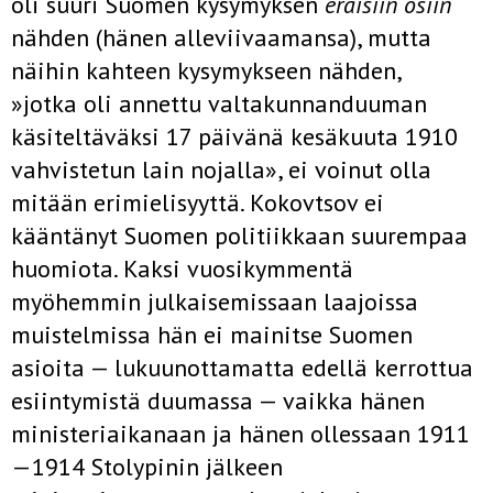
oli suuri Suomen kysymyksen
eräisiin osiin
nähden (hänen alleviivaamansa), mutta
näihin kahteen kysymykseen nähden,
»jotka oli annettu valtakunnanduuman
käsiteltäväksi 17 päivänä kesäkuuta 1910
vahvistetun lain nojalla», ei voinut olla
mitään erimielisyyttä. Kokovtsov ei
kääntänyt Suomen politiikkaan suurempaa
huo­miota. Kaksi vuosikymmentä
myöhemmin julkaisemissaan laajoissa
muistelmissa hän ei mainitse Suomen
asioita — lukuunottamatta edellä­ kerrottua
esiintymistä duumassa — vaikka hänen
ministeriaikanaan ja hänen ollessaan 1911
—1914 Stolypinin jälkeen