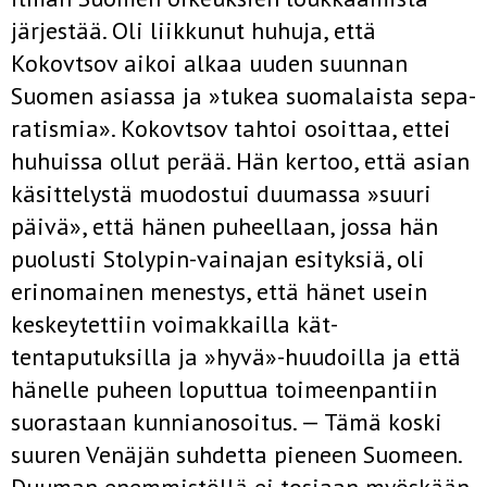
järjestää. Oli liikkunut huhuja, että
Kokovtsov aikoi alkaa uuden suunnan
Suomen asiassa ja »tukea suomalaista sepa­
ratismia». Kokovtsov tahtoi osoittaa, ettei
huhuissa ollut perää. Hän kertoo, että asian
käsittelystä muodostui duumassa »suuri
päivä», että hänen puheellaan, jossa hän
puolusti Stolypin-vainajan esityksiä, oli
erinomainen menestys, että hänet usein
keskeytettiin voimakkailla kät­
tentaputuksilla ja »hyvä»-huudoilla ja että
hänelle puheen loputtua toi­meenpantiin
suorastaan kunnianosoitus. — Tämä koski
suuren Venäjän suhdetta pieneen Suomeen.