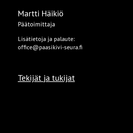
Martti Häikiö
Päätoimittaja
Lisätietoja ja palaute:
office@paasikivi-seura.fi
Tekijät
ja tukijat