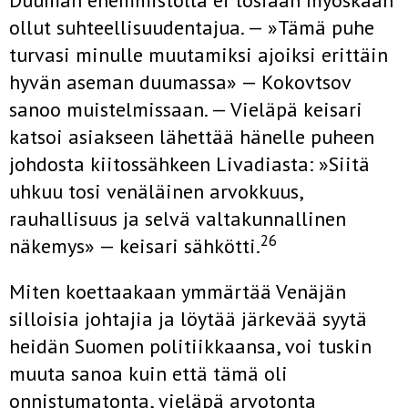
Duuman enemmistöllä ei tosiaan myöskään
ollut suhteellisuudentajua. — »Tämä puhe
turvasi minulle muutamiksi ajoiksi erittäin
hyvän aseman duumassa» — Kokovtsov
sanoo muis­telmissaan. — Vieläpä keisari
katsoi asiakseen lähettää hänelle puheen
johdosta kiitossähkeen Livadiasta: »Siitä
uhkuu tosi venäläinen arvok­kuus,
rauhallisuus ja selvä valtakunnallinen
26
näkemys» — keisari säh­kötti.
Miten koettaakaan ymmärtää Venäjän
silloisia johtajia ja löytää jär­kevää syytä
heidän Suomen politiikkaansa, voi tuskin
muuta sanoa kuin että tämä oli
onnistumatonta, vieläpä arvotonta