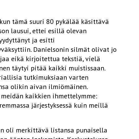
 kun tämä suuri 80 pykä­lää käsittävä
on lausui, ettei esillä olevan
ydyttänyt ja esitti
äksyttiin. Danielsonin silmät olivat jo
jaa eikä kirjoitettua tekstiä, vielä
n täytyi pitää kaikki muistissaan.
riallisia tutkimuksiaan varten
nsa olikin aivan ilmiömäinen.
 meidän kaikkien ihmettelymme:
remmassa järjestyksessä kuin meillä
n oli merkittävä listansa punaisella