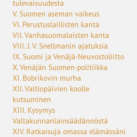
tulevaisuudesta
V. Suomen aseman vaikeus
VI. Perustuslaillisten kanta
VII. Vanhasuomalaisten kanta
VIII. J. V. Snellmanin ajatuksia
IX. Suomi ja Venäjä-Neuvostoliitto
X. Venäjän Suomen-politiikka
XI. Bobrikovin murha
XII. Valtiopäivien koolle
kutsuminen
XIII. Kysymys
Valtakunnanlainsäädännöstä
XIV. Ratkaisuja omassa elämässäni