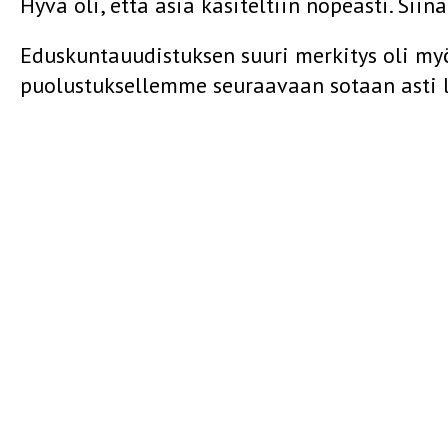
Hyvä oli, että asia käsiteltiin nopeasti. Siin
Eduskuntauudistuksen suuri merkitys oli myös
puolustuksellemme seuraavaan sotaan asti