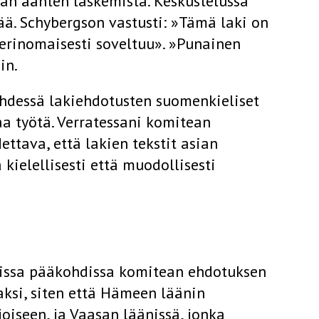
van äänten laskemista. Keskustelussa
nää. Schybergson vastusti: »Tämä laki on
 erinomaisesti soveltuu». »Punainen
in.
hdessä lakiehdotusten suomenkieliset
aa työtä. Verratessani komitean
ettava, että lakien tekstit asian
 kielellisesti että muodollisesti
kissa pääkohdissa komi­tean ehdotuksen
kaksi, siten että Hämeen läänin
joiseen, ja Vaasan läänissä, jonka