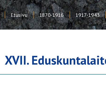
Etusivu
1870-1916
1917-1943
Skip
to
content
XVII. Eduskuntalai