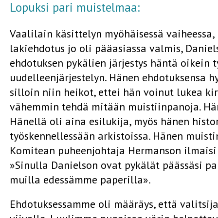
Lopuksi pari muistelmaa:
Vaalilain käsittelyn myöhäisessä vaiheessa,
lakiehdotus jo oli pääasiassa valmis, Daniels
ehdotuksen pykälien järjestys häntä oikein ty
uudelleenjärjestelyn. Hänen ehdotuksensa hyv
silloin niin heikot, ettei hän voinut lukea kir
vähemmin tehdä mitään muistiinpanoja. Häne
Hänellä oli aina esilukija, myös hänen histo
työskennellessään arkistoissa. Hänen muisti
Komitean puheenjohtaja Hermanson ilmaisi
»Sinulla Danielson ovat pykälät päässäsi pa
muilla edessämme paperilla».
Ehdotuksessamme oli määräys, että valitsija