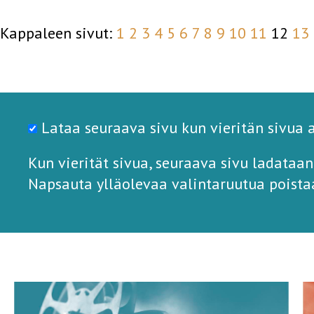
Kappaleen sivut:
1
2
3
4
5
6
7
8
9
10
11
12
13
Lataa seuraava sivu kun vieritän sivua 
Kun vierität sivua, seuraava sivu ladataan
Napsauta ylläolevaa valintaruutua poista