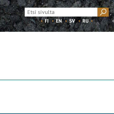
FI
EN
SV
RU