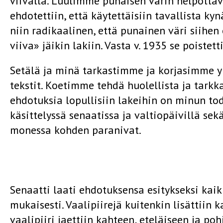
viivalla. Luulimme punaisen värin helpotta
ehdotettiin, että käytettäisiin tavallista ky
niin radikaalinen, että punainen väri siihen
viiva» jäikin lakiin. Vasta v. 1935 se poistetti
Setälä ja minä tarkastimme ja korjasimme y
tekstit. Koetimme tehdä huolellista ja tarkk
ehdotuksia lopullisiin lakeihin on minun tod
käsittelyssä senaatissa ja valtiopäivillä sekä
monessa kohden paranivat.
Senaatti laati ehdotuksensa esitykseksi kai
mukaisesti. Vaalipiirejä kuitenkin lisättiin 
vaalipiiri jaettiin kahteen, eteläiseen ja poh