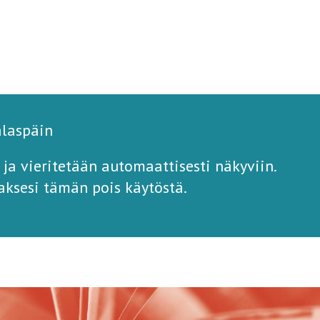
alaspäin
 ja vieritetään automaattisesti näkyviin.
aksesi tämän pois käytöstä.