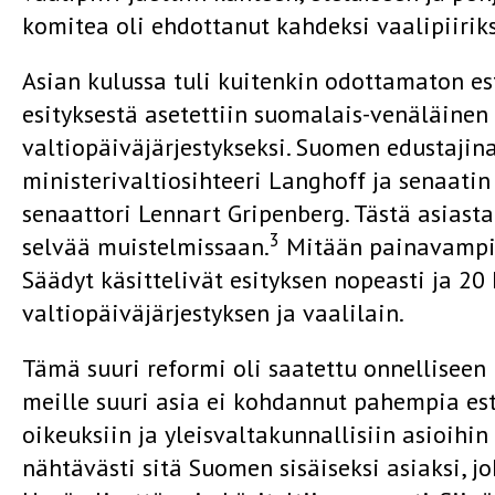
komitea oli ehdottanut kahdeksi vaalipiiriksi
Asian kulussa tuli kuitenkin odottamaton es
esityksestä asetettiin suomalais-venäläine
valtiopäiväjärjestykseksi. Suomen edustajin
ministerivaltiosihteeri Langhoff ja senaati
senaattori Lennart Gripenberg. Tästä asiasta
3
selvää muistelmissaan.
Mitään painavam­pia
Säädyt käsittelivät esityksen nopeasti ja 20
valtiopäiväjärjestyk­sen ja vaalilain.
Tämä suuri reformi oli saatettu onnelliseen
meille suuri asia ei kohdannut pahempia est
oikeuksiin ja yleisvaltakunnallisiin asioihin
nähtävästi sitä Suomen sisäiseksi asiaksi, jo