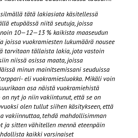
 silmällä tätä lakiasiata käsitellessä
ällä etupäässä niitä seutuja, joissa
n noin 10—12—13 % kaikista maaseudun
 ja joissa vuokramiesten lukumäärä nousee
tarvitaan tällaista lakia, jota vastoin
siin niissä osissa maata, joissa
Näissä minun mainitsemissani seuduissa
torppari- eli vuokramiesluokka. Mikäli voin
ä suurikaan osa näistä vuokramiehistä
on nyt jo niin vakiintunut, että se on
vuoksi olen tullut siihen käsitykseen, että
ttaa vakiinnuttaa, tehdä mahdollisimman
t ja sitten vähitellen mennä eteen­päin
hdollista kaikki varsi­naiset