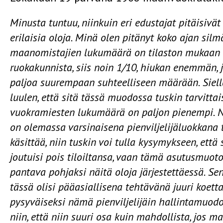
Minusta tuntuu, niinkuin eri edustajat pitäisivät
erilaisia oloja. Minä olen pitänyt koko ajan silm
maanomistajien lukumäärä on tilaston mukaa
ruokakunnista, siis noin 1/10, hiukan enemmän,
paljoa suurempaan suhteelliseen määrään. Siellä 
luulen, että sitä tässä muodossa tuskin tarvittai
vuokramiesten luku­määrä on paljon pienempi. 
on ole­massa varsinaisena pienviljelijäluokkana 
käsittää, niin tuskin voi tulla kysymykseen, ett
joutuisi pois tiloiltansa, vaan tämä asutusmuoto 
pantava pohjaksi näitä oloja järjestet­täessä. Sen
tässä olisi pääasialli­sena tehtävänä juuri koe
pysyväi­seksi nämä pienviljelijäin hallintamuodo
niin, että niin suuri osa kuin mahdollista, jos ma