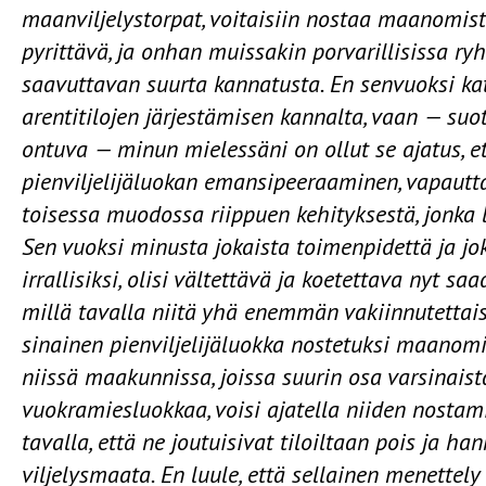
maanviljelystorpat, voitaisiin nostaa maanomist
pyrittävä, ja onhan muissakin porvarillisissa r
saavuttavan suurta kannatusta. En senvuoksi ka
arentitilojen järjestämisen kannalta, vaan — suo
ontuva — minun mielessäni on ollut se ajatus, et
pienviljelijäluokan emansipeeraaminen, vapautta
toisessa muodossa riippuen kehityksestä, jonka l
Sen vuoksi minusta jokaista toimenpidettä ja jo­
irrallisiksi, olisi vältettävä ja koetettava nyt saa
millä tavalla niitä yhä enemmän vakiinnutettais
sinainen pienviljelijäluokka nostetuksi maanomis
niissä maakunnissa, joissa suurin osa varsinaista
vuokramiesluokkaa, voisi ajatella niiden nostam
tavalla, että ne joutuisivat tiloiltaan pois ja ha
viljelysmaata. En luule, että sellainen menettel