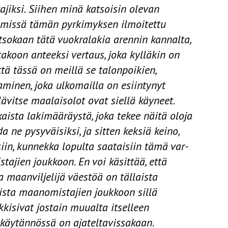
ajiksi. Siihen minä katsoisin olevan
yhmissä tämän pyrkimyksen ilmoitettu
tsokaan tätä vuokralakia arennin kannalta,
takoon anteeksi vertaus, joka kylläkin on
tä tässä on meillä se talonpoikien,
minen, joka ulkomailla on esiintynyt
ävitse maalais­olot ovat siellä käyneet.
kaista lakimääräystä, joka tekee näitä oloja
da ne pysyväisiksi, ja sitten keksiä keino,
iin, kunnekka lopulta saataisiin tämä var­
tajien joukkoon. En voi käsittää, että
 maanviljelijä­ väestöä on tällaista
ista maanomistajien joukkoon sillä
nkkisivat jostain muualta itselleen
y käytännössä on ajateltavissakaan.