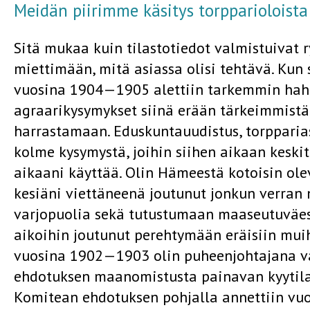
Meidän piirimme käsitys torpparioloista
Sitä mukaa kuin tilastotiedot valmistuivat 
miettimään, mitä asiassa olisi tehtävä. Ku
vuosina 1904—1905 alettiin tarkemmin hahm
agraarikysymykset siinä erään tärkeimmistä o
harrastamaan. Eduskunta­uudistus, torpparia
kolme kysy­mystä, joihin siihen aikaan keskit
aikaani käyttää. Olin Hämeestä kotoisin ole
kesiäni viettäneenä joutunut jonkun verran 
varjopuolia sekä tutustumaan maaseutuväestö
aikoihin joutunut perehtymään eräisiin mui
vuosina 1902—1903 olin puheen­johtajana va
ehdotuksen maanomistusta painavan kyytilai
Komitean ehdotuksen pohjalla annettiin v