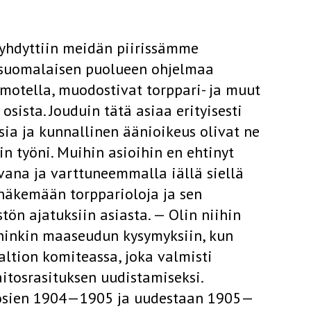
ryhdyttiin meidän piirissämme
n suomalaisen puolueen ohjelmaa
otella, muodostivat torppari- ja muut
sista. Jouduin tätä asiaa erityisesti
sia ja kunnallinen äänioikeus olivat ne
in työni. Muihin asioihin en ehtinyt
vana ja varttuneemmalla iällä siellä
näkemään torp­parioloja ja sen
n ajatuk­siin asiasta. — Olin niihin
­hinkin maaseudun kysymyksiin, kun
ltion komiteassa, joka valmisti
tosrasituksen uudistamiseksi.
uosien 1904—1905 ja uudestaan 1905—