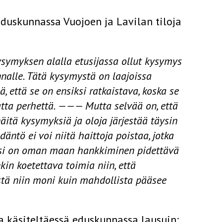
duskunnassa Vuojoen ja Lavilan tiloja
myksen alalla etu­sijassa ollut kysymys
nalle. Tätä kysymystä on laajoissa
ä, että se on ensiksi ratkaistava, koska se
tta perhettä. ——— Mutta selvää on, että
äitä kysymyksiä ja oloja järjestää täysin
äntö ei voi niitä haittoja poistaa, jotka
uoksi on oman maan hankkiminen pidettävä
kin koetettava toimia niin, että
stä niin moni kuin mahdollista pääsee
käsiteltäessä eduskun­nassa lausuin: