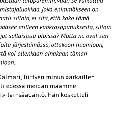
inoastaan torppareihin, vaan se vaikuttaa
istajaluokkaa, joka enimmäkseen on
atii silloin, ei sitä, että koko tämä
ä­see erilleen vuokrasopimuksesta, silloin
at sellaisissa oloissa? Mutta ne ovat sen
sioita järjestämässä, ottakoon huomioon,
tystä voi ollenkaan ainakaan tämän
mioon.
lmari, liittyen minun »arkaillen
ä oli edessä meidän maamme
i»-lainsäädäntö. Hän kosketteli
n verrattavia toimenpiteitä
a. Hän kannatti esillä olevia
suurille ja tärkeille uudistuksille.
 kuin mitä nämä vuokralait määräävät,