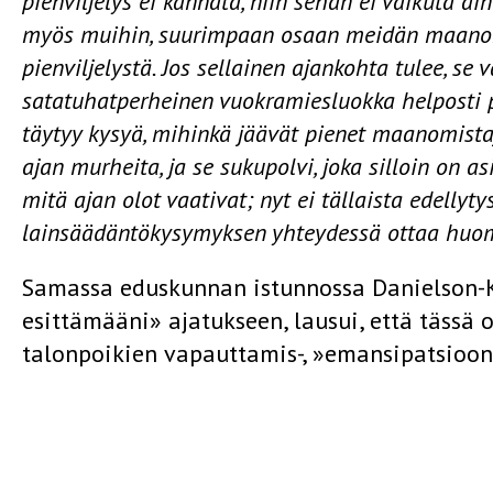
pienviljelys ei kannata, niin sehän ei vaikuta a
myös muihin, suurimpaan osaan meidän maanom
pienviljelystä. Jos sellainen ajankohta tulee, se va
satatuhatperheinen vuokramiesluokka helposti pä
täytyy kysyä, mihinkä jäävät pienet maanomistaj
ajan murheita, ja se sukupolvi, joka silloin on a
mitä ajan olot vaativat; nyt ei tällaista edelly
lainsäädäntökysymyksen yhteydessä ottaa huo
Samassa eduskunnan istunnossa Danielson-Ka
esittämääni» ajatukseen, lausui, että täss
talonpoikien vapauttamis-, »emansipatsioon
laajasti sekä oloja omassa maassa että tähä
ulkomailla, varsinkin Preussissa ja Tanskass
ehdotuksia sen tähden, että ne »avaavat uran 
Sillä että uudistuksia on tehtävä muitakin