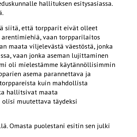
duskunnalle hallituksen esitysasiassa.
ä.
iitä, että torpparit eivät olleet
arentimiehiä, vaan torpparilaitos
an maata viljelevästä väestöstä, jonka
vissa, vaan jonka aseman lujittaminen
ormi oli mielestämme käytännöllisimmin
orpparien asema parannettava ja
a torppareista kuin mahdollista
ka hallitsivat maata
olisi muutettava täydeksi
lä. Omasta puolestani esitin sen julki