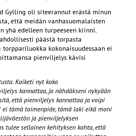
d Gylling oli siteerannut erästä minun
sta, että meidän vanhasuomalaisten
n yhä edelleen turpeeseen kiinni.
ahdollisesti päästä torpasta
ta torppariluokka kokonaisuudessaan ei
oittamansa pienviljelys kävisi
usta. Kaiketi nyt koko
viljelys kannattaa, ja nähdäkseni nykyään
itä, että pien­viljelys kannattaa ja voipi
sti ei tämä toimenpide, tämä laki eikä moni
lijäväestön ja pienviljelyksen
s tulee sellainen kehityksen kohta, että