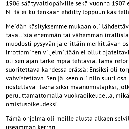
1906 sääty­valtiopäiville sekä vuonna 1907 e
Niitä ei kuitenkaan ehditty loppuun käsitell
Meidän käsityksemme mukaan oli lähdettävä s
tavallisia enemmän tai vähemmän irrallisia 
muodosti pysyvän ja erittäin merkittävän os
irrottaminen viljelmiltään ei ollut ajatelta
oli sen ajan tärkeimpiä tehtäviä. Tämä ref
suoritettava kahdessa erässä: Ensiksi oli t
vahvistettava. Sen jälkeen oli niin suuri os
nostettava itse­näisiksi maanomistajiksi, jot
peruuttamattomalla vuokraoikeudella, mikä 
omistusoikeudeksi.
Tämä ohjelma oli meille alusta alkaen selvil
useamman kerran.