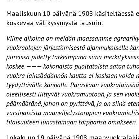
Maaliskuun 10 päivänä 1908 käsiteltäessä e
koskevaa välikysymystä lausuin:
Viime aikoina on meidän maassamme agraarikysy
vuokraolojen järjestämisestä ajanmukaiselle kan
piireissä pidetty tärkeimpänä siinä merkityk­sess
koskee ——— kokonaista puoltatoista sataa tuha
vuokra­ lainsäädännön kautta ei koskaan voida n
tyydyttävälle kannalle. Paraskaan vuokralainsääd
oleellisesti liittyvät vuokramuotoon, ja sen v
päämääränä, johon on pyrittävä, ja on siinä eten
varsinaisista maanviljelystorp­pien vuokramiehi
tilaisuuteen lunas­tamaan torppansa omakseen.
Lokakuun 19 päivänä 1908 maanvuokralakia 