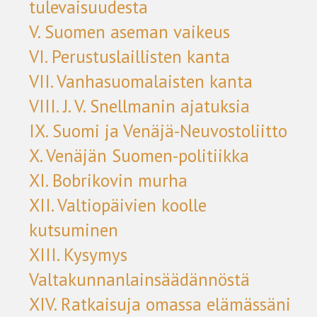
tulevaisuudesta
V. Suomen aseman vaikeus
VI. Perustuslaillisten kanta
VII. Vanhasuomalaisten kanta
VIII. J. V. Snellmanin ajatuksia
IX. Suomi ja Venäjä-Neuvostoliitto
X. Venäjän Suomen-politiikka
XI. Bobrikovin murha
XII. Valtiopäivien koolle
kutsuminen
XIII. Kysymys
Valtakunnanlainsäädännöstä
XIV. Ratkaisuja omassa elämässäni