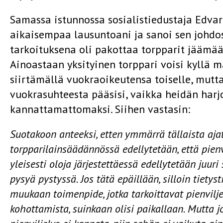
Samassa istunnossa sosialistiedustaja Edvar
aikaisempaa lausuntoani ja sanoi sen johdo
tarkoituksena oli pakottaa torpparit jäämää
Ainoastaan yksityinen torppari voisi kyllä m
siirtämällä vuokraoikeutensa toiselle, mut
vuokrasuhteesta pääsisi, vaikka heidän harj
kannattamattomaksi. Siihen vastasin:
Suotakoon anteeksi, etten ymmärrä tällaista ajat
torpparilainsäädännössä edellytetään, että pien
yleisesti oloja järjestettäessä edellytetään juuri s
pysyä pystyssä. Jos tätä epäillään, silloin tiety
muukaan toimenpide, jotka tar­koittavat pienvilje
kohottamista, suinkaan olisi paikallaan. Mutta jo