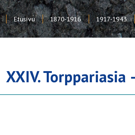
Etusivu
1870-1916
1917-1943
Skip
to
content
XXIV. Torppariasia