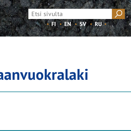
FI
EN
SV
RU
maanvuokralaki